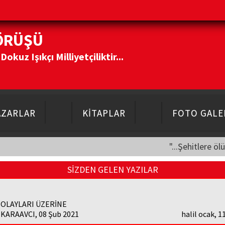
ÖRÜŞÜ
kuz Işıkçı Milliyetçiliktir...
AZARLAR
KİTAPLAR
FOTO GALE
"...Şehitlere öl
SİZDEN GELEN YAZILAR
 OLAYLARI ÜZERİNE
 KARAAVCI, 08 Şub 2021
halil ocak, 1