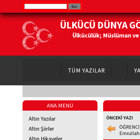
ÜLKÜCÜ DÜNYA G
Ülkücülük; Müslüman ve Do
TÜM YAZILAR
Y
ANA MENÜ
ÖNCEKİ YAZI
Altın Yazılar
ÖĞRENCİ
Altın Şiirler
Emrullah
Altın Hikayeler