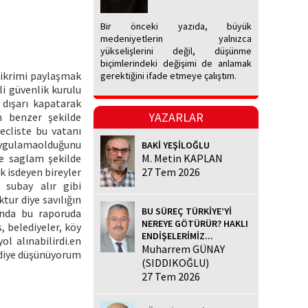
Bir önceki yazıda, büyük
medeniyetlerin yalnızca
yükselişlerini değil, düşünme
biçimlerindeki değişimi de anlamak
fikrimi paylaşmak
gerektiğini ifade etmeye çalıştım.
i güvenlik kurulu
 dışarı kapatarak
YAZARLAR
n benzer şekilde
ecliste bu vatanı
uygulamaolduğunu
BAKİ YEŞİLOĞLU
ke saglam şekilde
M. Metin KAPLAN
k isdeyen bireyler
27 Tem 2026
e subay alır gibi
tur diye savılığın
BU SÜREÇ TÜRKİYE’Yİ
ında bu raporuda
NEREYE GÖTÜRÜR? HAKLI
, belediyeler, köy
ENDİŞELERİMİZ...
l alınabilirdi.en
Muharrem GÜNAY
i diye düşünüyorum
(SIDDIKOĞLU)
27 Tem 2026