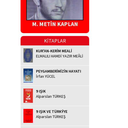
M. METİN KAPLAN
KİTAPLAR
KUR'AN-KERİM MEALİ
ELMALILI HAMDİ YAZIR MEÂLİ
PEYGAMBERİMİZİN HAYATI
İrfan YÜCEL
9 IŞIK
Alparslan TÜRKEŞ
9 IŞIK VE TÜRKÝYE
Alparslan TÜRKEŞ