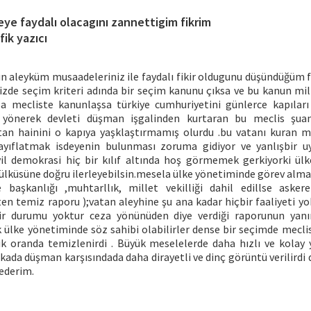
eye faydalı olacagını zannettigim fikrim
fik yazıcı
n aleyküm musaadeleriniz ile faydalı fikir oldugunu düşündüğüm 
izde seçim kriteri adında bir seçim kanunu çıksa ve bu kanun mill
lsa mecliste kanunlaşsa türkiye cumhuriyetini günlerce kapıları
ı yönerek devleti düşman işgalinden kurtaran bu meclis şua
an hainini o kapıya yaşklaştırmamış olurdu .bu vatanı kuran m
yıflatmak isdeyenin bulunması zoruma gidiyor ve yanlışbir 
l demokrasi hiç bir kılıf altında hoş görmemek gerkiyorki ül
ülküsüne doğru ilerleyebilsin.mesela ülke yönetiminde görev alma
 başkanlığı ,muhtarllık, millet vekilliği dahil edillse asker
en temiz raporu );vatan aleyhine şu ana kadar hiçbir faaliyeti yok
ir durumu yoktur ceza yönünüden diye verdiği raporunun yan
 ülke yönetiminde söz sahibi olabilirler dense bir seçimde meclis
k oranda temizlenirdi . Büyük meselelerde daha hızlı ve kolay yo
ikada düşman karşısındada daha dirayetli ve dinç görüntü verilird
 ederim.