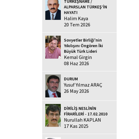
TÜRKEŞNAME /
ALPARSLAN TÜRKEŞ’İN
HAYATI
Halim Kaya
20 Tem 2026
Sovyetler Birliği'nin
Yıkılışını Öngören İki
Büyük Türk Lideri
Kemal Girgin
08 Haz 2026
DURUM
Yusuf Yılmaz ARAÇ
26 May 2026
DİRİLİŞ NESLİNİN
FİRARÎLERİ - 17.02.2010
Nurullah KAPLAN
17 Kas 2025