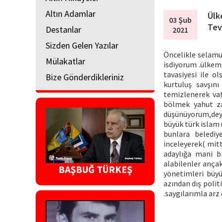
Altın Adamlar
Ülk
03 Şub
Tev
Destanlar
2021
Sizden Gelen Yazılar
Öncelikle selamu
Mülakatlar
isdiyorum .ülkem
tavasiyesi ile o
Bize Gönderdikleriniz
kurtuluş savşın
temizlenerek vat
bölmek yahut za
düşünüyorum,deyi
büyük türk islam 
bunlara belediye
inceleyerek( mitt
adaylığa mani b
alabilenler ançak
BAŞBUĞ TÜRKEŞ
yönetimleri büyü
azından dış polit
.saygılarımla arz