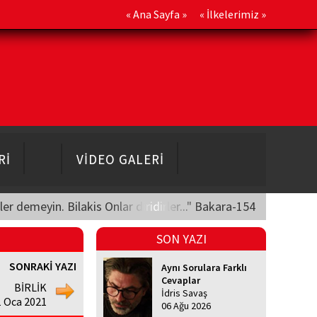
«
Ana Sayfa
» «
İlkelerimiz
»
Rİ
VİDEO GALERİ
üler demeyin. Bilakis Onlar diridirler..." Bakara-154
SON YAZI
SONRAKİ YAZI
Aynı Sorulara Farklı
Cevaplar
BİRLİK
İdris Savaş
1 Oca 2021
06 Ağu 2026