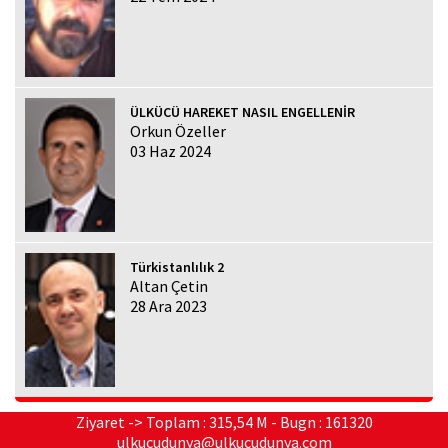
ÜLKÜCÜ HAREKET NASIL ENGELLENİR
Orkun Özeller
03 Haz 2024
Türkistanlılık 2
Altan Çetin
28 Ara 2023
Ziyaret -> Toplam : 315,54 M - Bugn : 161320
ulkucudunya@ulkucudunya.com