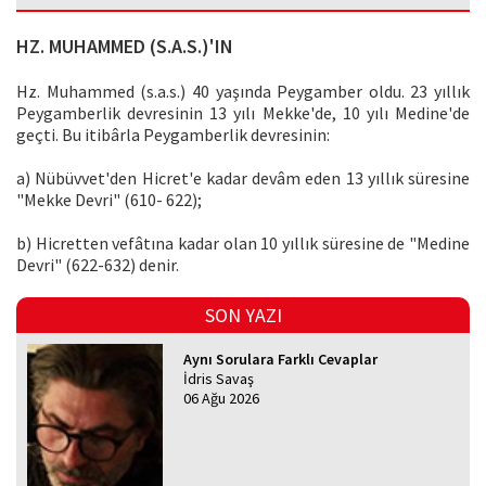
HZ. MUHAMMED (S.A.S.)'IN
Hz. Muhammed (s.a.s.) 40 yaşında Peygamber oldu. 23 yıllık
Peygamberlik devresinin 13 yılı Mekke'de, 10 yılı Medine'de
geçti. Bu itibârla Peygamberlik devresinin:
a) Nübüvvet'den Hicret'e kadar devâm eden 13 yıllık süresine
"Mekke Devri" (610- 622);
b) Hicretten vefâtına kadar olan 10 yıllık süresine de "Medine
Devri" (622-632) denir.
SON YAZI
Aynı Sorulara Farklı Cevaplar
İdris Savaş
06 Ağu 2026