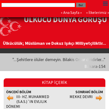
«
Ana Sayfa
» «
İlkelerimiz
»
ÜLKÜCÜ DÜNYA GÖRÜŞÜ
Ülkücülük; Müslüman ve Dokuz Işıkçı Milliyetçiliktir...
"...Şehitlere ölüler demeyin. Bilakis Onlar diridirler..."
Bakara-154
KİTAP İÇERİK
ÖNCEKİ BÖLÜM
SONRAKİ BÖLÜM
III- HZ. MUHAMMED
MEKKE DEVRI
(S.A.S.)´IN EVLILIK
DÖNEMI