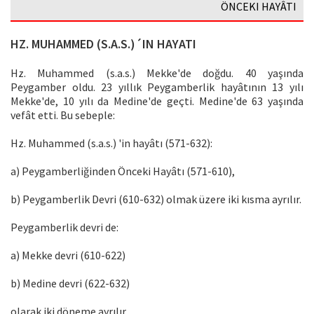
ÖNCEKI HAYÂTI
HZ. MUHAMMED (S.A.S.)´IN HAYATI
Hz. Muhammed (s.a.s.) Mekke'de doğdu. 40 yaşında
Peygamber oldu. 23 yıllık Peygamberlik hayâtının 13 yılı
Mekke'de, 10 yılı da Medine'de geçti. Medine'de 63 yaşında
vefât etti. Bu sebeple:
Hz. Muhammed (s.a.s.) 'in hayâtı (571-632):
a) Peygamberliğinden Önceki Hayâtı (571-610),
b) Peygamberlik Devri (610-632) olmak üzere iki kısma ayrılır.
Peygamberlik devri de:
a) Mekke devri (610-622)
b) Medine devri (622-632)
olarak iki döneme ayrılır.