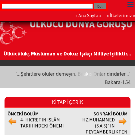
«
Ana Sayfa
» «
İlkelerimiz
»
ÜLKÜCÜ DÜNYA GÖRÜŞÜ
Ülkücülük; Müslüman ve Dokuz Işıkçı Milliyetçiliktir...
"...Şehitlere ölüler demeyin. Bilakis Onlar diridirler..."
Bakara-154
KİTAP İÇERİK
ÖNCEKİ BÖLÜM
SONRAKİ BÖLÜM
4- HICRETIN ISLÂM
HZ.MUHAMMED
TARIHINDEKI ÖNEMI
(S.A.S)´IN
PEYGAMBERLIKTEN