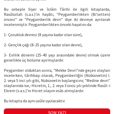
Bu sebeple Siyer ve İslâm Târihi ile ilgili kitaplarda,
Rasûlullah (s.a.s.)'in hayâtı, "Peygamberlikten (Bi'setten)
öncesi" ve "Peygamberlik devri" diye iki devreye ayrılarak
incelenmiştir. Peygamberlikten önceki hayatını da:
1- Çocukluk devresi (8 yaşına kadar olan süre),
2- Gençlik çağı (8-25 yaşına kadar olan devre),
3- Evlilik dönemi (25-40 yaşı arasındaki devre) olmak üzere
genellikle üç bölüme ayırmışlardır.
Peygamber olduktan sonra, "Mekke Devri"nde geçen olayları
incelerken, târihbaşı olarak, Peygamberliğin (Nübüvvetin) l.
2. veya 5 inci yılı gibi, Nübüvvetin başlangıcını; "Medine devri"
olaylarında ise,-Hicretin, 1., 2. veya 3 üncü yılı şeklinde Rasûl–i
Ekrem (s.a.s.)'in Hicret olayını esâs almışlardır.
Bu kitapta da aynı usûle uyulacaktır.
SON YAZI