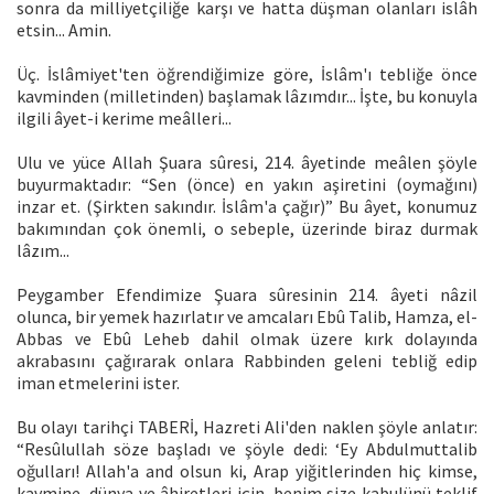
sonra da milliyetçiliğe karşı ve hatta düşman olanları islâh
etsin... Amin.
Üç. İslâmiyet'ten öğrendiğimize göre, İslâm'ı tebliğe önce
kavminden (milletinden) başlamak lâzımdır... İşte, bu konuyla
ilgili âyet-i kerime meâlleri...
Ulu ve yüce Allah Şuara sûresi, 214. âyetinde meâlen şöyle
buyurmaktadır: “Sen (önce) en yakın aşiretini (oymağını)
inzar et. (Şirkten sakındır. İslâm'a çağır)” Bu âyet, konumuz
bakımından çok önemli, o sebeple, üzerinde biraz durmak
lâzım...
Peygamber Efendimize Şuara sûresinin 214. âyeti nâzil
olunca, bir yemek hazırlatır ve amcaları Ebû Talib, Hamza, el-
Abbas ve Ebû Leheb dahil olmak üzere kırk dolayında
akrabasını çağırarak onlara Rabbinden geleni tebliğ edip
iman etmelerini ister.
Bu olayı tarihçi TABERİ, Hazreti Ali'den naklen şöyle anlatır:
“Resûlullah söze başladı ve şöyle dedi: ‘Ey Abdulmuttalib
oğulları! Allah'a and olsun ki, Arap yiğitlerinden hiç kimse,
kavmine, dünya ve âhiretleri için, benim size kabulünü teklif