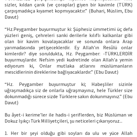
sizler, kıldan çarık (ve çoraplar) giyen bir kavimle (TÜRK)
çarpışmadıkça kıyamet kopmıyacaktır.” (Buhari, Müslim, Ebu
Davut)
“Hz.Peygamber buyurmuştur ki: Şüphesiz ümmetimi üç defa
yüzleri geniş, çehreleri sanki derilerle kılıflı kalkanlar gibi
olan bir kavim kovalayacaklar ve sonunda onlara Arap
yarımadasında yetişeceklerdir. Ey Allah'ın Resûlü onlar
kimlerdir? diye soruldukta, Hz. Peygamber: -TÜRKLERDİR
buyurmuşlardır. Nefsim yedi kudretinde olan Allah'a yemin
ediyorum ki, Onlar mutlaka atlarını müslümanların
mescidlerinin direklerine bağlıyacaklardır.” (Ebu Davut)
“Hz. Peygamber buyurmuştur ki; Habeşliler sizinle
uğraşmadıkça siz de onlarla uğraşmayınız, hele Türkler size
dokunmadığı sürece sizde Türklere sakın dokunmayınız.” (Ebu
Davut)
Bu âyet-i kerime'ler ile hadis-i şeriflerden, biz Müslüman ve
Dokuz Işıkçı Türk Milliyetçileri, şu neticeleri çıkarıyoruz...
1. Her bir şeyi olduğu gibi soyları da ulu ve yüce Allah