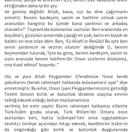
ettiğimden daha iyi bir şey
ile gelmiş değildir. Allah, bana, sizi bu dine çağırmamı
emretti. Benim kardeşim, vasim ve halifem olmak üzere
aranızdan hanginiz bu işimde bana yardımcı ve arkadaş
olacaktır?’ Toplantıda bulunanlar sustular. Ben aralarında en
küçükleri, gözünün pınarında çapağı en çok, karnı en büyük ve
baldırı en ince olan idim. Ben, ‘Ey Allah'ın Resûlü! Bu işte ben
senin yardımcın ve vezirin olurum’ dediğimde O, benim
boynumdan tutarak, ‘İşte bu genç, benim kardeşim, vasim ve
sizin aranızda benim halifem'dir. Onun sözlerini dinleyiniz,
ona itaat ediniz!’ buyurdu...”
Ulu ve yüce Allah Peygamber Efendimize “önce kendi
yakınlarını (kendi rahimiyet halkanda bulunanları) uyar” diye
emretmiştir. Bu emir, Onun (yani Peygamberimizin) getirdiği
Tevhit dininin birlik ve bütünlük idrakine ulaşma emrini
tebliğ edecek olduğu bütün müslümanlara
verilmiş bir emir sayılır. Bizim rahimiyet halkamız elbette
Türk-İslâm grubu olarak, Türk Milleti'dir. Onlara önce
asırlardan beri, hatta İslâmiyet'ten önce uyguladıkları
tevhitçi terbiye açısından hitap ederek, kendilerini İslâm'ın
da öngördüğü gibi birlik ve bütünlük duygularında