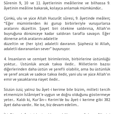
Sûrenin 9, 10 ve 11. âyetlerinin meâllerine ve bilhassa 9.
âyetinin meâline bakarak, kolayca anlamak mümkündür...
Çünkü, ulu ve yüce Allah Hucurât sûresi, 9. âyetinde meâlen;
“Eğer müminlerden iki gurup birbirleriyle vuruşurlarsa
aralarını düzeltin. Şayet biri ötekine saldırırsa, Allah'ın
buyruğuna dönünceye kadar saldıran tarafla savaşın. Eğer
dönerse artık aralarını adaletle
düzeltin ve (her işte) adaletli davranın. Şüphesiz ki Allah,
adaletli davrananları sever” buyuruyor.
4. İnsanların ve cemiyet birimlerinin, birbirlerine üstünlüğü
yoktur... Üstünlük ancak takva iledir... Milletlerin bazısı
diğerlerinden daha üstün ve şerefli olabilir, ama bu üstünlük
ve şeref ancak ve sadece takva iledir, yani ulu ve yüce Allah'ın
emir ve yasaklarına riayet iledir...
Sözün özü; yalnız bu âyet-i kerime bile bizim, milleti tercih
etmemizin İslâmiyet'e uygun ve doğru olduğunu göstermeye
yeter... Kaldı ki, Kur'ân-ı Kerim'de bu âyet-i kerime gibi 382
âyet daha vardır... Ne ise, biz devam edelim...