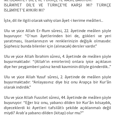
İSLÂMİYET DİL'E VE TÜRKÇE'YE KARŞI MI? TÜRKÇE
İSLâMİYET'E AYKIRI MI?
İşte, dil ile ilgili olarak vahiy olan âyet-i kerime meâlleri...
Ulu ve yüce Allah Er-Rum sûresi, 22. âyetinde meâlen şöyle
buyuruyor: “O'nun âyetlerinden biri de, gökleri ve yeri
yaratması, lisanlarınızın ve renklerinizin değişik olmasıdır.
Şüphesiz bunda bilenler için (alınacak) dersler vardır.”
Ulu ve yüce Allah İbrahim sûresi, 4. âyetinde de meâlen şöyle
buyurmaktadır: “(Allah'ın emirlerini) onlara iyice açıklasın
diye her peygamberi yalnız kendi kavminin diliyle gönderdik...”
Ulu ve yüce Allah Yusuf sûresi, 2. âyetinde de meâlen şöyle
buyurmaktadır: “Anlayasınız diye biz onu Arapça bir Kur'ân
olarak indirdik.”
Ulu ve yüce Allah Fussilet sûresi, 44. âyetinde de meâlen şöyle
buyuruyor: “Eğer biz onu, yabancı dilden bir Kur'ân kılsaydık,
diyeceklerdi ki: Ayetleri tafsilâtlı şekilde açıklanmalı değil
miydi? Arab'a yabancı dilden (kitap) olur mu?”