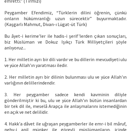
emretti.” (Tirmizi)
Peygamber Efendimiz, “Türklerin dilini öğrenin, çünkü
onların hükümranlığı uzun sürecektir” buyurmaktadır.
(Kaşgarlı Mahmut, Divan-ı Lügat-üt Türk)
Bu âyet-i kerime'ler ile hadis-i şerif'lerden çıkan sonuçları,
biz Müslüman ve Dokuz Işıkçı Türk Milliyetçileri şöyle
anlıyoruz...
1. Her milletin ayrı bir dili vardır ve bu dillerin mevcudiyeti ulu
ve yüce Allah'ın yaratması iledir.
2. Her milletin ayrı bir dilinin bulunması ulu ve yüce Allah'ın
varlığının delillerindendir.
3. Her peygamber sadece kendi kavminin diliyle
gönderilmiştir ki bu, ulu ve yüce Allah'ın bütün insanlardan
bir tek dil ile, meselâ Arapça ile anlaşmalarını istemediğinin
en açık ve net delilidir.
4. Hakk'a dâvet ile uğraşan peygamberler ile emr-i bil mâruf,
nehy-i anil münker ile görevli müslümanların, içinde