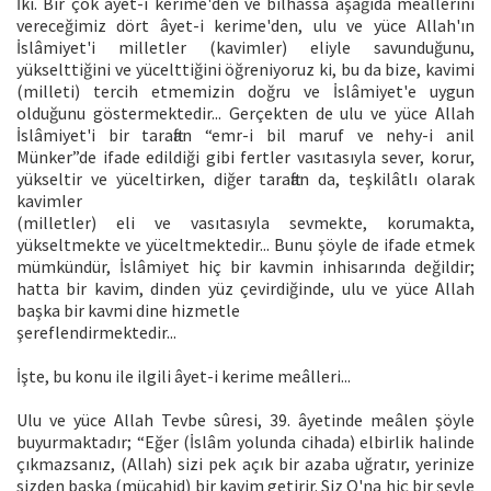
İki. Bir çok âyet-i kerime'den ve bilhassa aşağıda meâllerini
vereceğimiz dört âyet-i kerime'den, ulu ve yüce Allah'ın
İslâmiyet'i milletler (kavimler) eliyle savunduğunu,
yükselttiğini ve yücelttiğini öğreniyoruz ki, bu da bize, kavimi
(milleti) tercih etmemizin doğru ve İslâmiyet'e uygun
olduğunu göstermektedir... Gerçekten de ulu ve yüce Allah
İslâmiyet'i bir taraftan “emr-i bil maruf ve nehy-i anil
Münker”de ifade edildiği gibi fertler vasıtasıyla sever, korur,
yükseltir ve yüceltirken, diğer taraftan da, teşkilâtlı olarak
kavimler
(milletler) eli ve vasıtasıyla sevmekte, korumakta,
yükseltmekte ve yüceltmektedir... Bunu şöyle de ifade etmek
mümkündür, İslâmiyet hiç bir kavmin inhisarında değildir;
hatta bir kavim, dinden yüz çevirdiğinde, ulu ve yüce Allah
başka bir kavmi dine hizmetle
şereflendirmektedir...
İşte, bu konu ile ilgili âyet-i kerime meâlleri...
Ulu ve yüce Allah Tevbe sûresi, 39. âyetinde meâlen şöyle
buyurmaktadır; “Eğer (İslâm yolunda cihada) elbirlik halinde
çıkmazsanız, (Allah) sizi pek açık bir azaba uğratır, yerinize
sizden başka (mücahid) bir kavim getirir. Siz O'na hiç bir şeyle