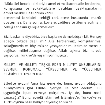
“Mükellef önce bildikleriyle amel etmeli sonra aile fertlerine,
komşusuna ve sokaktakilere bâtıldan uzaklaşmalarını
emretmelidir. Bazılarının kabul
etmemesi kendisini -tebliği terk etme hususunda- mazûr
göstermez. Daha sonra, köylere, vadilere ve âleme açılmalı,
tebliğ sahasını genişletmelidir.”
Biz, başka ne diyebiriz, bize başka ne demek düşer ki!.. Her şey
apaçık ortada değil mi? Aile fertlerimiz, komşularımız,
sokağımızda ve köyümüzde yaşayanlar milletimize mensup
değilse, milletdaşımız değilse, Allah aşkına biz nerede
yaşıyoruz, Türkiye'de yaşamıyor muyuz?..
MİLLET'İ VE MİLLETİ TEŞKİL EDEN MİLLİYET UNSURLARINI
SEVMEK, KORUMAK, YÜKSELTMEK VE YÜCELTMEK
İSLÂMİYET'E UYGUN MU?
Elbette uygun! Ama biz gene de, bunu, uygun olduğunu
bilmiyormuş gibi Edille-i Şeriyye ile test edelim... Bu
uygunluğu ispat etmeye çalışalım... İyi de, bunu nasıl
yapacağız? Bunu, evvelâ İslâmiyet İslâmiyet'e, Türkçe'ye ve
Türk Soyu'na nasıl bakıyor diyerek; sonra da