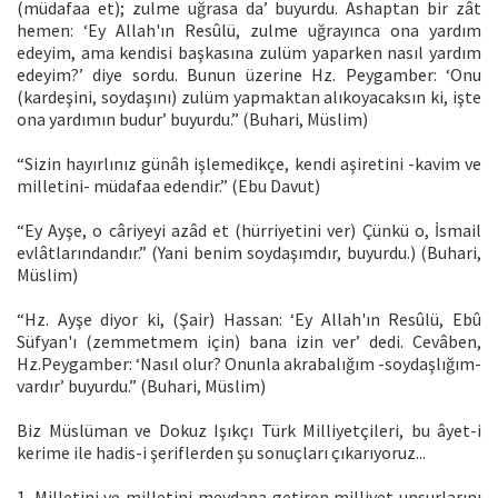
(müdafaa et); zulme uğrasa da’ buyurdu. Ashaptan bir zât
hemen: ‘Ey Allah'ın Resûlü, zulme uğrayınca ona yardım
edeyim, ama kendisi başkasına zulüm yaparken nasıl yardım
edeyim?’ diye sordu. Bunun üzerine Hz. Peygamber: ‘Onu
(kardeşini, soydaşını) zulüm yapmaktan alıkoyacaksın ki, işte
ona yardımın budur’ buyurdu.” (Buhari, Müslim)
“Sizin hayırlınız günâh işlemedikçe, kendi aşiretini -kavim ve
milletini- müdafaa edendir.” (Ebu Davut)
“Ey Ayşe, o câriyeyi azâd et (hürriyetini ver) Çünkü o, İsmail
evlâtlarındandır.” (Yani benim soydaşımdır, buyurdu.) (Buhari,
Müslim)
“Hz. Ayşe diyor ki, (Şair) Hassan: ‘Ey Allah'ın Resûlü, Ebû
Süfyan'ı (zemmetmem için) bana izin ver’ dedi. Cevâben,
Hz.Peygamber: ‘Nasıl olur? Onunla akrabalığım -soydaşlığım-
vardır’ buyurdu.” (Buhari, Müslim)
Biz Müslüman ve Dokuz Işıkçı Türk Milliyetçileri, bu âyet-i
kerime ile hadis-i şeriflerden şu sonuçları çıkarıyoruz...
1. Milletini ve milletini meydana getiren milliyet unsurlarını