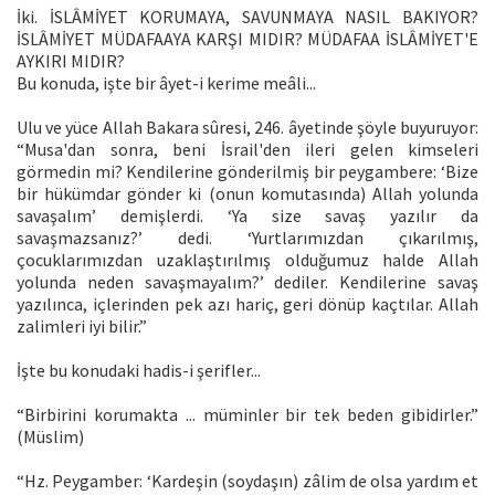
İki. İSLÂMİYET KORUMAYA, SAVUNMAYA NASIL BAKIYOR?
İSLÂMİYET MÜDAFAAYA KARŞI MIDIR? MÜDAFAA İSLÂMİYET'E
AYKIRI MIDIR?
Bu konuda, işte bir âyet-i kerime meâli...
Ulu ve yüce Allah Bakara sûresi, 246. âyetinde şöyle buyuruyor:
“Musa'dan sonra, beni İsrail'den ileri gelen kimseleri
görmedin mi? Kendilerine gönderilmiş bir peygambere: ‘Bize
bir hükümdar gönder ki (onun komutasında) Allah yolunda
savaşalım’ demişlerdi. ‘Ya size savaş yazılır da
savaşmazsanız?’ dedi. ‘Yurtlarımızdan çıkarılmış,
çocuklarımızdan uzaklaştırılmış olduğumuz halde Allah
yolunda neden savaşmayalım?’ dediler. Kendilerine savaş
yazılınca, içlerinden pek azı hariç, geri dönüp kaçtılar. Allah
zalimleri iyi bilir.”
İşte bu konudaki hadis-i şerifler...
“Birbirini korumakta ... müminler bir tek beden gibidirler.”
(Müslim)
“Hz. Peygamber: ‘Kardeşin (soydaşın) zâlim de olsa yardım et