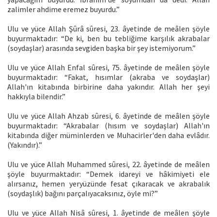
zalimler ahdime eremez buyurdu.”
Ulu ve yüce Allah Şûrâ sûresi, 23. âyetinde de meâlen şöyle
buyurmaktadır: “De ki, ben bu tebliğime karşılık akrabalar
(soydaşlar) arasında sevgiden başka bir şey istemiyorum.”
Ulu ve yüce Allah Enfal sûresi, 75. âyetinde de meâlen şöyle
buyurmaktadır: “Fakat, hısımlar (akraba ve soydaşlar)
Allah'ın kitabında birbirine daha yakındır. Allah her şeyi
hakkıyla bilendir.”
Ulu ve yüce Allah Ahzab sûresi, 6. âyetinde de meâlen şöyle
buyurmaktadır: “Akrabalar (hısım ve soydaşlar) Allah'ın
kitabında diğer müminlerden ve Muhacirler'den daha evlâdır.
(Yakındır).”
Ulu ve yüce Allah Muhammed sûresi, 22. âyetinde de meâlen
şöyle buyurmaktadır: “Demek idareyi ve hâkimiyeti ele
alırsanız, hemen yeryüzünde fesat çıkaracak ve akrabalık
(soydaşlık) bağını parçalıyacaksınız, öyle mi?”
Ulu ve yüce Allah Nisâ sûresi, 1. âyetinde de meâlen şöyle