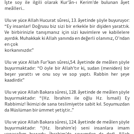
İşte soy ile ilgili olarak Kur'ân-ı Kerim'de bulunan âyet
meâlleri...
Ulu ve yüce Allah Hucurat sûresi, 13. âyetinde şöyle buyuruyor:
“Ey insanlar! Doğrusu biz sizi bir erkekle bir dişiden yarattık.
Ve birbirinizle tanışmanız için sizi kavimlere ve kabilelere
ayırdık. Muhakkak ki Allah yanında en değerli olanınız, O'ndan
en çok
korkanınızdır.”
Ulu ve yüce Allah Fur'kan sûresi,54. âyetinde de meâlen şöyle
buyurmaktadır: “O öyle bir Allah'tır ki, sudan (meniden) bir
beşer yarattı ve onu soy ve sop yaptı. Rabbin her şeye
kaadirdir.”
Ulu ve yüce Allah Bakara sûresi, 128. âyetinde de meâlen şöyle
buyurmaktadır: “(Hz. İbrahim ile oğlu Hz. İsmail) Ey
Rabbimiz! İkimizi de sana teslimiyette sabit kıl. Soyumuzdan
da Müslüman bir ümmet yetiştir...”
Ulu ve yüce Allah Bakara sûresi, 124. âyetinde de meâlen şöyle
buyurmaktadır: “(Hz. İbrahim'e) seni insanlara imam
yapacağım buyurdu. İbrahim'de soyumdan da dedi. Allah