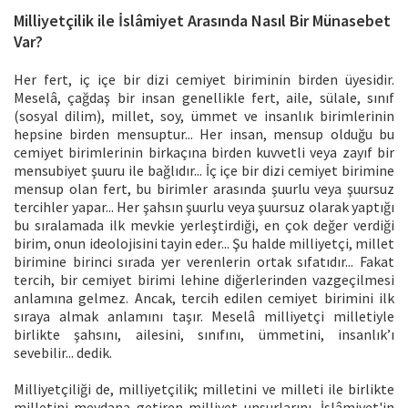
Milliyetçilik ile İslâmiyet Arasında Nasıl Bir Münasebet
Var?
Her fert, iç içe bir dizi cemiyet biriminin birden üyesidir.
Meselâ, çağdaş bir insan genellikle fert, aile, sülale, sınıf
(sosyal dilim), millet, soy, ümmet ve insanlık birimlerinin
hepsine birden mensuptur... Her insan, mensup olduğu bu
cemiyet birimlerinin birkaçına birden kuvvetli veya zayıf bir
mensubiyet şuuru ile bağlıdır... İç içe bir dizi cemiyet birimine
mensup olan fert, bu birimler arasında şuurlu veya şuursuz
tercihler yapar... Her şahsın şuurlu veya şuursuz olarak yaptığı
bu sıralamada ilk mevkie yerleştirdiği, en çok değer verdiği
birim, onun ideolojisini tayin eder... Şu halde milliyetçi, millet
birimine birinci sırada yer verenlerin ortak sıfatıdır... Fakat
tercih, bir cemiyet birimi lehine diğerlerinden vazgeçilmesi
anlamına gelmez. Ancak, tercih edilen cemiyet birimini ilk
sıraya almak anlamını taşır. Meselâ milliyetçi milletiyle
birlikte şahsını, ailesini, sınıfını, ümmetini, insanlık’ı
sevebilir... dedik.
Milliyetçiliği de, milliyetçilik; milletini ve milleti ile birlikte
milletini meydana getiren milliyet unsurlarını, İslâmiyet'in