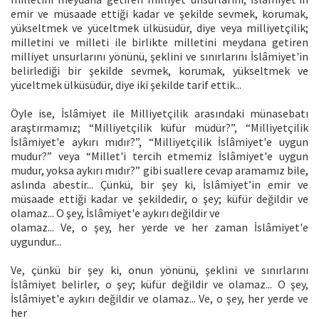
emir ve müsaade ettiği kadar ve şekilde sevmek, korumak,
yükseltmek ve yüceltmek ülküsüdür, diye veya milliyetçilik;
milletini ve milleti ile birlikte milletini meydana getiren
milliyet unsurlarını yönünü, şeklini ve sınırlarını İslâmiyet'in
belirlediği bir şekilde sevmek, korumak, yükseltmek ve
yüceltmek ülküsüdür, diye iki şekilde tarif ettik...
Öyle ise, İslâmiyet ile Milliyetçilik arasındaki münasebatı
araştırmamız; “Milliyetçilik küfür müdür?”, “Milliyetçilik
İslâmiyet'e aykırı mıdır?”, “Milliyetçilik İslâmiyet'e uygun
mudur?” veya “Millet'i tercih etmemiz İslâmiyet'e uygun
mudur, yoksa aykırı mıdır?” gibi suallere cevap aramamız bile,
aslında abestir... Çünkü, bir şey ki, İslâmiyet’in emir ve
müsaade ettiği kadar ve şekildedir, o şey; küfür değildir ve
olamaz... O şey, İslâmiyet'e aykırı değildir ve
olamaz... Ve, o şey, her yerde ve her zaman İslâmiyet'e
uygundur...
Ve, çünkü bir şey ki, onun yönünü, şeklini ve sınırlarını
İslâmiyet belirler, o şey; küfür değildir ve olamaz... O şey,
İslâmiyet'e aykırı değildir ve olamaz... Ve, o şey, her yerde ve
her