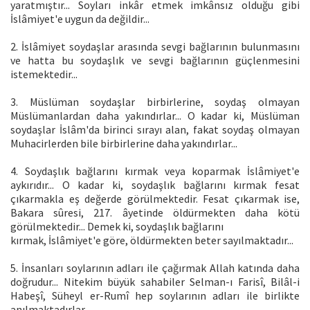
yaratmıştır... Soyları inkâr etmek imkânsız olduğu gibi
İslâmiyet'e uygun da değildir...
2. İslâmiyet soydaşlar arasında sevgi bağlarının bulunmasını
ve hatta bu soydaşlık ve sevgi bağlarının güçlenmesini
istemektedir...
3. Müslüman soydaşlar birbirlerine, soydaş olmayan
Müslümanlardan daha yakındırlar... O kadar ki, Müslüman
soydaşlar İslâm'da birinci sırayı alan, fakat soydaş olmayan
Muhacirlerden bile birbirlerine daha yakındırlar...
4. Soydaşlık bağlarını kırmak veya koparmak İslâmiyet'e
aykırıdır... O kadar ki, soydaşlık bağlarını kırmak fesat
çıkarmakla eş değerde görülmektedir. Fesat çıkarmak ise,
Bakara sûresi, 217. âyetinde öldürmekten daha kötü
görülmektedir... Demek ki, soydaşlık bağlarını
kırmak, İslâmiyet'e göre, öldürmekten beter sayılmaktadır...
5. İnsanları soylarının adları ile çağırmak Allah katında daha
doğrudur... Nitekim büyük sahabiler Selman-ı Farisî, Bilâl-i
Habeşî, Süheyl er-Rumî hep soylarının adları ile birlikte
anılmaktadırlar...