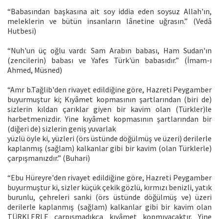
“Babasından başkasına ait soy iddia eden soysuz Allah'ın,
meleklerin ve bütün insanların lânetine uğrasın.” (Vedâ
Hutbesi)
“Nuh'un üç oğlu vardı: Sam Arabın babası, Ham Sudan'ın
(zencilerin) babası ve Yafes Türk'ün babasıdır.” (İmam-ı
Ahmed, Müsned)
“Amr b.Tağlib'den rivayet edildiğine göre, Hazreti Peygamber
buyurmuştur ki; Kıyâmet kopmasının şartlarından (biri de)
sizlerin kıldan çarıklar giyen bir kavim olan (Türkler)le
harbetmenizdir. Yine kıyâmet kopmasının şartlarından bir
(diğeri de) sizlerin geniş yuvarlak
yüzlü öyle ki, yüzleri (örs üstünde döğülmüş ve üzeri) derilerle
kaplanmış (sağlam) kalkanlar gibi bir kavim (olan Türklerle)
çarpışmanızdır.” (Buhari)
“Ebu Hüreyre'den rivayet edildiğine göre, Hazreti Peygamber
buyurmuştur ki, sizler küçük çekik gözlü, kırmızı benizli, yatık
burunlu, çehreleri sanki (örs üstünde döğülmüş ve) üzeri
derilerle kaplanmış (sağlam) kalkanlar gibi bir kavim olan
TÜRKLERLE çarpışmadıkça kıyâmet kopmıyacaktır. Yine