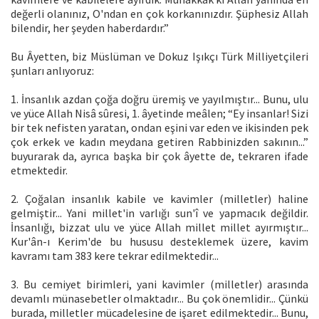
değerli olanınız, O'ndan en çok korkanınızdır. Şüphesiz Allah
bilendir, her şeyden haberdardır.”
Bu Âyetten, biz Müslüman ve Dokuz Işıkçı Türk Milliyetçileri
şunları anlıyoruz:
1. İnsanlık azdan çoğa doğru üremiş ve yayılmıştır... Bunu, ulu
ve yüce Allah Nisâ sûresi, 1. âyetinde meâlen; “Ey insanlar! Sizi
bir tek nefisten yaratan, ondan eşini var eden ve ikisinden pek
çok erkek ve kadın meydana getiren Rabbinizden sakının...”
buyurarak da, ayrıca başka bir çok âyette de, tekraren ifade
etmektedir.
2. Çoğalan insanlık kabile ve kavimler (milletler) haline
gelmiştir... Yani millet'in varlığı sun'î ve yapmacık değildir.
İnsanlığı, bizzat ulu ve yüce Allah millet millet ayırmıştır...
Kur'ân-ı Kerim'de bu hususu desteklemek üzere, kavim
kavramı tam 383 kere tekrar edilmektedir...
3. Bu cemiyet birimleri, yani kavimler (milletler) arasında
devamlı münasebetler olmaktadır... Bu çok önemlidir... Çünkü
burada, milletler mücadelesine de işaret edilmektedir... Bunu,