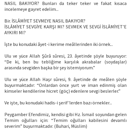
NASIL BAKIYOR? Bunları da teker teker ve fakat kısaca
incelemeye gayret edelim...
Bir. İSLÂMİYET SEVMEYE NASIL BAKIYOR?
İSLÂMİYET SEVGİYE KARŞI MI? SEVMEK VE SEVGİ İSLÂMİYET'E
AYKIRI MI?
İşte bu konudaki âyet-i kerime meâllerinden iki örnek...
Ulu ve yüce Allah Şûrâ sûresi, 23. âyetinde şöyle buyuruyor:
“De ki, ben bu tebliğime karşılık akrabalar (soydaşlar)
arasında sevgiden başka bir şey istemiyorum.”
Ulu ve yüce Allah Haşr sûresi, 9. âyetinde de meâlen şöyle
buyurmaktadır: “Onlardan önce yurt ve iman edinmiş olan
kimseler kendilerine hicret (göç) edenlere sevgi beslerler.”
Ve işte, bu konudaki hadis-i şerif'lerden bazı örnekler...
Peygamber Efendimiz, kendisi gibi Hz. İsmail soyundan gelen
Temim oğulları için: “Temim oğulları kabilesini devamlı
severim” buyurmaktadır. (Buhari, Müslim)