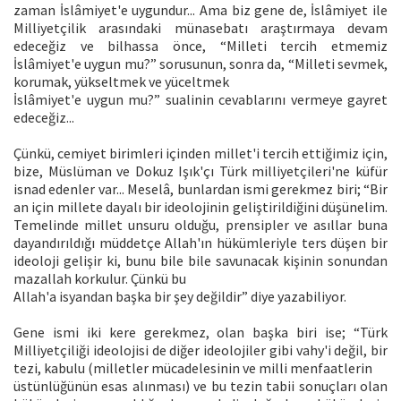
zaman İslâmiyet'e uygundur... Ama biz gene de, İslâmiyet ile
Milliyetçilik arasındaki münasebatı araştırmaya devam
edeceğiz ve bilhassa önce, “Milleti tercih etmemiz
İslâmiyet'e uygun mu?” sorusunun, sonra da, “Milleti sevmek,
korumak, yükseltmek ve yüceltmek
İslâmiyet'e uygun mu?” sualinin cevablarını vermeye gayret
edeceğiz...
Çünkü, cemiyet birimleri içinden millet'i tercih ettiğimiz için,
bize, Müslüman ve Dokuz Işık'çı Türk milliyetçileri'ne küfür
isnad edenler var... Meselâ, bunlardan ismi gerekmez biri; “Bir
an için millete dayalı bir ideolojinin geliştirildiğini düşünelim.
Temelinde millet unsuru olduğu, prensipler ve asıllar buna
dayandırıldığı müddetçe Allah'ın hükümleriyle ters düşen bir
ideoloji gelişir ki, bunu bile bile savunacak kişinin sonundan
mazallah korkulur. Çünkü bu
Allah'a isyandan başka bir şey değildir” diye yazabiliyor.
Gene ismi iki kere gerekmez, olan başka biri ise; “Türk
Milliyetçiliği ideolojisi de diğer ideolojiler gibi vahy'i değil, bir
tezi, kabulu (milletler mücadelesinin ve milli menfaatlerin
üstünlüğünün esas alınması) ve bu tezin tabii sonuçları olan