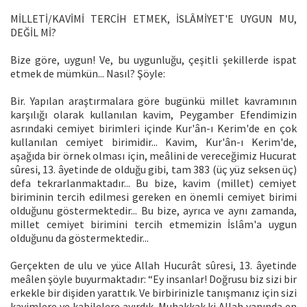
MİLLETİ/KAVİMİ TERCİH ETMEK, İSLÂMİYET'E UYGUN MU,
DEĞİL Mİ?
Bize göre, uygun! Ve, bu uygunluğu, çeşitli şekillerde ispat
etmek de mümkün... Nasıl? Şöyle:
Bir. Yapılan araştırmalara göre bugünkü millet kavramının
karşılığı olarak kullanılan kavim, Peygamber Efendimizin
asrındaki cemiyet birimleri içinde Kur'ân-ı Kerim'de en çok
kullanılan cemiyet birimidir... Kavim, Kur'ân-ı Kerim'de,
aşağıda bir örnek olması için, meâlini de vereceğimiz Hucurat
sûresi, 13. âyetinde de olduğu gibi, tam 383 (üç yüz seksen üç)
defa tekrarlanmaktadır... Bu bize, kavim (millet) cemiyet
biriminin tercih edilmesi gereken en önemli cemiyet birimi
olduğunu göstermektedir... Bu bize, ayrıca ve aynı zamanda,
millet cemiyet birimini tercih etmemizin İslâm'a uygun
olduğunu da göstermektedir...
Gerçekten de ulu ve yüce Allah Hucurât sûresi, 13. âyetinde
meâlen şöyle buyurmaktadır: “Ey insanlar! Doğrusu biz sizi bir
erkekle bir dişiden yarattık. Ve birbirinizle tanışmanız için sizi
kavimlere ve kabilelere ayırdık. Muhakkak ki Allah yanında en