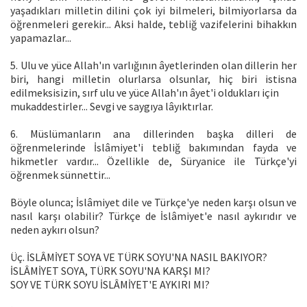
yaşadıkları milletin dilini çok iyi bilmeleri, bilmiyorlarsa da
öğrenmeleri gerekir... Aksi halde, tebliğ vazifelerini bihakkın
yapamazlar...
5. Ulu ve yüce Allah'ın varlığının âyetlerinden olan dillerin her
biri, hangi milletin olurlarsa olsunlar, hiç biri istisna
edilmeksisizin, sırf ulu ve yüce Allah'ın âyet'i oldukları için
mukaddestirler... Sevgi ve saygıya lâyıktırlar.
6. Müslümanların ana dillerinden başka dilleri de
öğrenmelerinde İslâmiyet'i tebliğ bakımından fayda ve
hikmetler vardır... Özellikle de, Süryanice ile Türkçe'yi
öğrenmek sünnettir...
Böyle olunca; İslâmiyet dile ve Türkçe'ye neden karşı olsun ve
nasıl karşı olabilir? Türkçe de İslâmiyet'e nasıl aykırıdır ve
neden aykırı olsun?
Üç. İSLÂMİYET SOYA VE TÜRK SOYU'NA NASIL BAKIYOR?
İSLÂMİYET SOYA, TÜRK SOYU'NA KARŞI MI?
SOY VE TÜRK SOYU İSLÂMİYET'E AYKIRI MI?