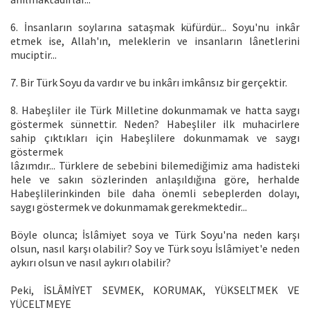
6. İnsanların soylarına sataşmak küfürdür... Soyu'nu inkâr
etmek ise, Allah'ın, meleklerin ve insanların lânetlerini
muciptir...
7. Bir Türk Soyu da vardır ve bu inkârı imkânsız bir gerçektir.
8. Habeşliler ile Türk Milletine dokunmamak ve hatta saygı
göstermek sünnettir. Neden? Habeşliler ilk muhacirlere
sahip çıktıkları için Habeşlilere dokunmamak ve saygı
göstermek
lâzımdır... Türklere de sebebini bilemediğimiz ama hadisteki
hele ve sakın sözlerinden anlaşıldığına göre, herhalde
Habeşlilerinkinden bile daha önemli sebeplerden dolayı,
saygı göstermek ve dokunmamak gerekmektedir...
Böyle olunca; İslâmiyet soya ve Türk Soyu'na neden karşı
olsun, nasıl karşı olabilir? Soy ve Türk soyu İslâmiyet'e neden
aykırı olsun ve nasıl aykırı olabilir?
Peki, İSLÂMİYET SEVMEK, KORUMAK, YÜKSELTMEK VE
YÜCELTMEYE