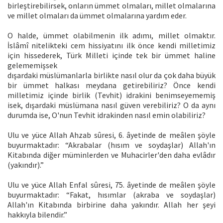
birleştirebilirsek, onların ümmet olmaları, millet olmalarına
ve millet olmaları da ümmet olmalarına yardım eder.
O halde, ümmet olabilmenin ilk adımı, millet olmaktır.
İslâmî nitelikteki cem hissiyatını ilk önce kendi milletimiz
için hissederek, Türk Milleti içinde tek bir ümmet haline
gelememişsek
dışardaki müslümanlarla birlikte nasıl olur da çok daha büyük
bir ümmet halkası meydana getirebiliriz? Önce kendi
milletimiz içinde birlik (Tevhit) idrakini benimseyememiş
isek, dışardaki müslümana nasıl güven verebiliriz? O da aynı
durumda ise, O'nun Tevhit idrakinden nasıl emin olabiliriz?
Ulu ve yüce Allah Ahzab sûresi, 6. âyetinde de meâlen şöyle
buyurmaktadır: “Akrabalar (hısım ve soydaşlar) Allah'ın
Kitabında diğer müminlerden ve Muhacirler'den daha evlâdır
(yakındır).”
Ulu ve yüce Allah Enfal sûresi, 75. âyetinde de meâlen şöyle
buyurmaktadır: “Fakat, hısımlar (akraba ve soydaşlar)
Allah'ın Kitabında birbirine daha yakındır. Allah her şeyi
hakkıyla bilendir.”