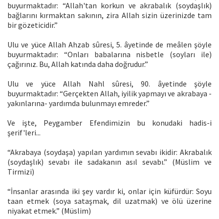
buyurmaktadır: “Allah'tan korkun ve akrabalık (soydaşlık)
bağlarını kırmaktan sakının, zira Allah sizin üzerinizde tam
bir gözeticidir.”
Ulu ve yüce Allah Ahzab sûresi, 5. âyetinde de meâlen şöyle
buyurmaktadır: “Onları babalarına nisbetle (soyları ile)
çağırınız. Bu, Allah katında daha doğrudur.”
Ulu ve yüce Allah Nahl sûresi, 90. âyetinde şöyle
buyurmaktadır: “Gerçekten Allah, iyilik yapmayı ve akrabaya -
yakınlarına- yardımda bulunmayı emreder.”
Ve işte, Peygamber Efendimizin bu konudaki hadis-i
şerif'leri...
“Akrabaya (soydaşa) yapılan yardımın sevabı ikidir: Akrabalık
(soydaşlık) sevabı ile sadakanın asıl sevabı.” (Müslim ve
Tirmizi)
“İnsanlar arasında iki şey vardır ki, onlar için küfürdür: Soyu
taan etmek (soya sataşmak, dil uzatmak) ve ölü üzerine
niyakat etmek.” (Müslim)