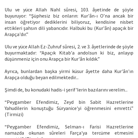
Ulu ve yüce Allah Nahl sûresi, 103. âyetinde de şöyle
buyuruyor: “Şüphesiz biz onların: Kur'ân-ı O’na ancak bir
insan öğretiyor dediklerini biliyoruz, kendisine nisbet
ettikleri şahsın dili yabancıdır. Halbuki bu (Kur'ân) apaçık bir
Arapça'dır.”
Ulu ve yüce Allah Ez-Zuhruf sûresi, 2. ve 3. âyetlerinde de şöyle
buyurmaktadır: “Apaçık Kitab'a andolsun ki biz, anlayıp
düşünmeniz için onu Arapça bir Kur'ân kıldık.”
Ayrıca, bunlardan başka yirmi küsur âyette daha Kur'ân'ın
Arapça olduğu beyan edilmektedir...
Şimdi de, bu konudaki hadis-i şerif'lerin bazılarını verelim...
“Peygamber Efendimiz, Zeyd bin Sabit Hazretlerine
Yahudilerin konuştuğu Süryanice'yi öğrenmesini emretti.”
(Tirmizi)
“Peygamber Efendimiz, Selman-ı Farisi Hazretlerine
namazda okunan sûreleri Farça'ya tercüme etmesini