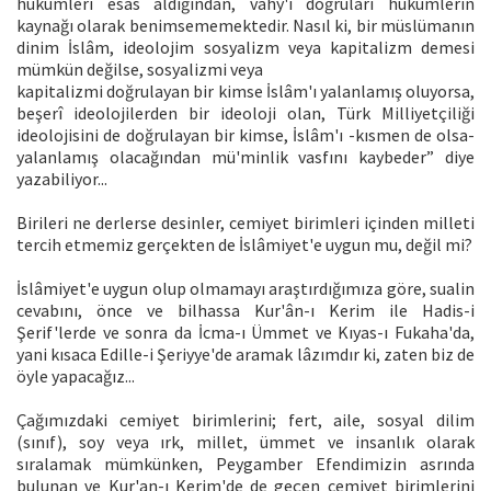
hükümleri esas aldığından, vahy'i doğruları hükümlerin
kaynağı olarak benimsememektedir. Nasıl ki, bir müslümanın
dinim İslâm, ideolojim sosyalizm veya kapitalizm demesi
mümkün değilse, sosyalizmi veya
kapitalizmi doğrulayan bir kimse İslâm'ı yalanlamış oluyorsa,
beşerî ideolojilerden bir ideoloji olan, Türk Milliyetçiliği
ideolojisini de doğrulayan bir kimse, İslâm'ı -kısmen de olsa-
yalanlamış olacağından mü'minlik vasfını kaybeder” diye
yazabiliyor...
Birileri ne derlerse desinler, cemiyet birimleri içinden milleti
tercih etmemiz gerçekten de İslâmiyet'e uygun mu, değil mi?
İslâmiyet'e uygun olup olmamayı araştırdığımıza göre, sualin
cevabını, önce ve bilhassa Kur'ân-ı Kerim ile Hadis-i
Şerif'lerde ve sonra da İcma-ı Ümmet ve Kıyas-ı Fukaha'da,
yani kısaca Edille-i Şeriyye'de aramak lâzımdır ki, zaten biz de
öyle yapacağız...
Çağımızdaki cemiyet birimlerini; fert, aile, sosyal dilim
(sınıf), soy veya ırk, millet, ümmet ve insanlık olarak
sıralamak mümkünken, Peygamber Efendimizin asrında
bulunan ve Kur'an-ı Kerim'de de geçen cemiyet birimlerini