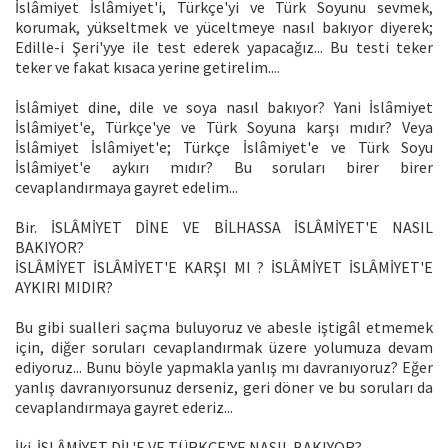
İslâmiyet İslâmiyet'i, Türkçe'yi ve Türk Soyunu sevmek,
korumak, yükseltmek ve yüceltmeye nasıl bakıyor diyerek;
Edille-i Şeri'yye ile test ederek yapacağız... Bu testi teker
teker ve fakat kısaca yerine getirelim....
İslâmiyet dine, dile ve soya nasıl bakıyor? Yani İslâmiyet
İslâmiyet'e, Türkçe'ye ve Türk Soyuna karşı mıdır? Veya
İslâmiyet İslâmiyet'e; Türkçe İslâmiyet'e ve Türk Soyu
İslâmiyet'e aykırı mıdır? Bu soruları birer birer
cevaplandırmaya gayret edelim...
Bir. İSLÂMİYET DİNE VE BİLHASSA İSLÂMİYET'E NASIL
BAKIYOR?
İSLÂMİYET İSLÂMİYET'E KARŞI MI ? İSLÂMİYET İSLÂMİYET'E
AYKIRI MIDIR?
Bu gibi sualleri saçma buluyoruz ve abesle iştigâl etmemek
için, diğer soruları cevaplandırmak üzere yolumuza devam
ediyoruz... Bunu böyle yapmakla yanlış mı davranıyoruz? Eğer
yanlış davranıyorsunuz derseniz, geri döner ve bu soruları da
cevaplandırmaya gayret ederiz...
İki. İSLÂMİYET DİL'E VE TÜRKÇE'YE NASIL BAKIYOR?