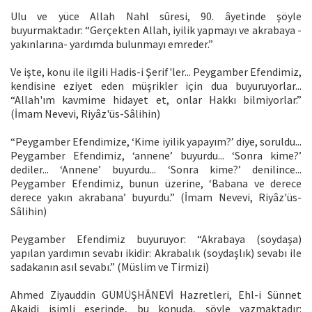
Ulu ve yüce Allah Nahl sûresi, 90. âyetinde şöyle
buyurmaktadır: “Gerçekten Allah, iyilik yapmayı ve akrabaya -
yakınlarına- yardımda bulunmayı emreder.”
Ve işte, konu ile ilgili Hadis-i Şerif'ler... Peygamber Efendimiz,
kendisine eziyet eden müşrikler için dua buyuruyorlar...
“Allah'ım kavmime hidayet et, onlar Hakkı bilmiyorlar.”
(İmam Nevevi, Riyâz'üs-Sâlihin)
“Peygamber Efendimize, ‘Kime iyilik yapayım?’ diye, soruldu...
Peygamber Efendimiz, ‘annene’ buyurdu... ‘Sonra kime?’
dediler... ‘Annene’ buyurdu... ‘Sonra kime?’ denilince...
Peygamber Efendimiz, bunun üzerine, ‘Babana ve derece
derece yakın akrabana’ buyurdu.” (İmam Nevevi, Riyâz'üs-
Sâlihin)
Peygamber Efendimiz buyuruyor: “Akrabaya (soydaşa)
yapılan yardımın sevabı ikidir: Akrabalık (soydaşlık) sevabı ile
sadakanın asıl sevabı.” (Müslim ve Tirmizi)
Ahmed Ziyauddin GÜMÜŞHÂNEVİ Hazretleri, Ehl-i Sünnet
Akaidi isimli eserinde, bu konuda, şöyle yazmaktadır: