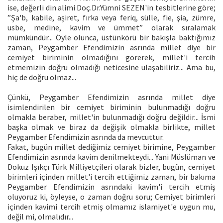
ise, değerli din alimi Doç.Dr.Yümni SEZEN'in tesbitlerine göre;
”Şa'b, kabile, aşiret, fırka veya feriq, sülle, fie, şia, zümre,
usbe, medine, kavim ve ümmet” olarak sıralamak
mümkündür... Öyle olunca, üstünkörü bir bakışla baktığımız
zaman, Peygamber Efendimizin asrında millet diye bir
cemiyet biriminin olmadığını görerek, millet'i tercih
etmemizin doğru olmadığı neticesine ulaşabiliriz... Ama bu,
hiç de doğru olmaz...
Çünkü, Peygamber Efendimizin asrında millet diye
isimlendirilen bir cemiyet biriminin bulunmadığı doğru
olmakla beraber, millet'in bulunmadığı doğru değildir... İsmi
başka olmak ve biraz da değişik olmakla birlikte, millet
Peygamber Efendimizin asrında da mevcuttur.
Fakat, bugün millet dediğimiz cemiyet birimine, Peygamber
Efendimizin asrında kavim denilmekteydi... Yani Müslüman ve
Dokuz Işıkçı Türk Milliyetçileri olarak bizler, bugün, cemiyet
birimleri içinden millet'i tercih ettiğimiz zaman, bir bakıma
Peygamber Efendimizin asrındaki kavim'i tercih etmiş
oluyoruz ki, öyleyse, o zaman doğru soru; Cemiyet birimleri
içinden kavimi tercih etmiş olmamız islamiyet'e uygun mu,
değil mi, olmalıdır...