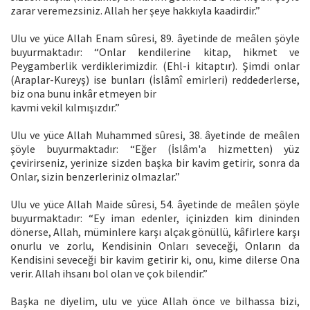
zarar veremezsiniz. Allah her şeye hakkıyla kaadirdir.”
Ulu ve yüce Allah Enam sûresi, 89. âyetinde de meâlen şöyle
buyurmaktadır: “Onlar kendilerine kitap, hikmet ve
Peygamberlik verdiklerimizdir. (Ehl-i kitaptır). Şimdi onlar
(Araplar-Kureyş) ise bunları (İslâmî emirleri) reddederlerse,
biz ona bunu inkâr etmeyen bir
kavmi vekil kılmışızdır.”
Ulu ve yüce Allah Muhammed sûresi, 38. âyetinde de meâlen
şöyle buyurmaktadır: “Eğer (İslâm'a hizmetten) yüz
çevirirseniz, yerinize sizden başka bir kavim getirir, sonra da
Onlar, sizin benzerleriniz olmazlar.”
Ulu ve yüce Allah Maide sûresi, 54. âyetinde de meâlen şöyle
buyurmaktadır: “Ey iman edenler, içinizden kim dininden
dönerse, Allah, müminlere karşı alçak gönüllü, kâfirlere karşı
onurlu ve zorlu, Kendisinin Onları seveceği, Onların da
Kendisini seveceği bir kavim getirir ki, onu, kime dilerse Ona
verir. Allah ihsanı bol olan ve çok bilendir.”
Başka ne diyelim, ulu ve yüce Allah önce ve bilhassa bizi,