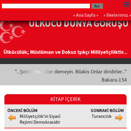
«
Ana Sayfa
» «
İlkelerimiz
»
ÜLKÜCÜ DÜNYA GÖRÜŞÜ
Ülkücülük; Müslüman ve Dokuz Işıkçı Milliyetçiliktir...
"...Şehitlere ölüler demeyin. Bilakis Onlar diridirler..."
Bakara-154
KİTAP İÇERİK
ÖNCEKİ BÖLÜM
SONRAKİ BÖLÜM
Milliyetçilik’in Siyasî
Turancılık
Rejimi Demokrasidir