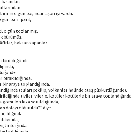
abasından..
ullarından.
irinin o gün başından aşan işi vardır.
o gün parıl parıl,
ki, o gün tozlanmış,
ık bürümüş,
âfirler, haktan sapanlar.
__________________________
p dürüldüğünde,
dığında,
ldüğünde,
r bırakıldığında,
r bir araya toplandığında,
endiğinde (suları çekilip, volkanlar halinde ateş püskürdüğünde),
irildiğinde (iyiler iyilerle, kötüler kötülerle bir araya toplandığında
ağa gömülen kıza sorulduğunda,
n dolayı öldürüldü?" diye.
 açıldığında,
çıldığında,
ştırıldığında,
laştırıldığında,