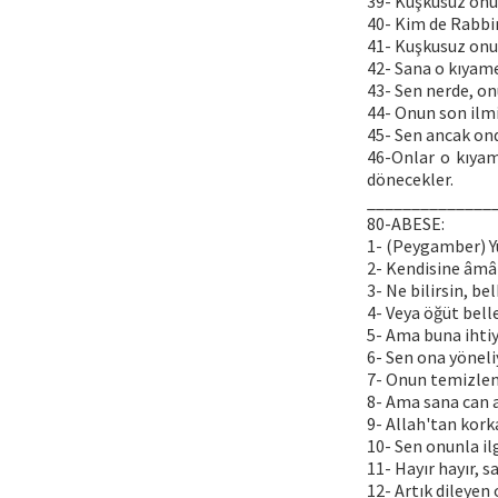
39- Kuşkusuz onu
40- Kim de Rabbi
41- Kuşkusuz onun
42- Sana o kıyame
43- Sen nerde, o
44- Onun son ilmi
45- Sen ancak ond
46-Onlar o kıya
dönecekler.
______________
80-ABESE:
1- (Peygamber) Y
2- Kendisine âmâ 
3- Ne bilirsin, b
4- Veya öğüt bell
5- Ama buna ihti
6- Sen ona yöneli
7- Onun temizle
8- Ama sana can 
9- Allah'tan kor
10- Sen onunla il
11- Hayır hayır, s
12- Artık dileyen