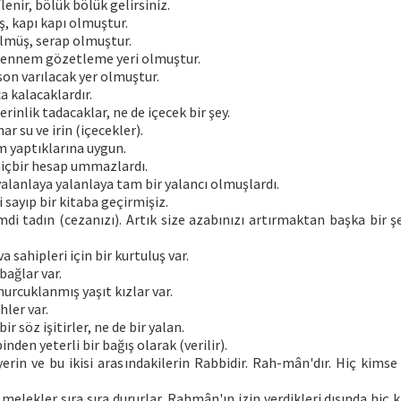
lenir, bölük bölük gelirsiniz.
ş, kapı kapı olmuştur.
ülmüş, serap olmuştur.
hennem gözetleme yeri olmuştur.
 son varılacak yer olmuştur.
a kalacaklardır.
erinlik tadacaklar, ne de içecek bir şey.
ar su ve irin (içecekler).
am yaptıklarına uygun.
hiçbir hesap ummazlardı.
yalanlaya yalanlaya tam bir yalancı olmuşlardı.
i sayıp bir kitaba geçirmişiz.
mdi tadın (cezanızı). Artık size azabınızı artırmaktan başka bir
 sahipleri için bir kurtuluş var.
bağlar var.
rcuklanmış yaşıt kızlar var.
ler var.
ir söz işitirler, ne de bir yalan.
nden yeterli bir bağış olarak (verilir).
yerin ve bu ikisi arasındakilerin Rabbidir. Rah-mân'dır. Hiç kims
melekler sıra sıra dururlar. Rahmân'ın izin verdikleri dışında hi