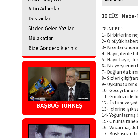
Altın Adamlar
30.CÜZ : Nebe-
Destanlar
Sizden Gelen Yazılar
78-NEBE':
1- Birbirlerine ne
Mülakatlar
2- O büyük haber
3- Ki onlar onda 
Bize Gönderdikleriniz
4- Hayır, ilerde bi
5- Hayır hayır, ile
6- Biz yeryüzünü 
7- Dağları da bir
8- Sizleri çift çift ya
9- Uykunuzu bir d
10- Geceyi bir ört
11- Gündüzü de b
12- Üstünüze yedi
BAŞBUĞ TÜRKEŞ
13- İçlerine ışık s
14- Yoğunlaşmış bu
15- Onunla tanele
16- Ve sarmaş dol
17- Kuşkusuz o hü