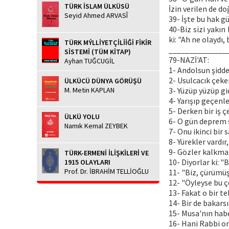
TÜRK İSLAM ÜLKÜSÜ
İzin verilen de do
Seyid Ahmed ARVASÎ
39- İşte bu hak gü
40-Biz sizi yakın
ki: "Ah ne olaydı,
TÜRK MÝLLİYETÇİLİİĞİ FİKİR
______________
SİSTEMİ (TÜM KİTAP)
79-NAZİ'AT:
Ayhan TUĞCUGİL
1- Andolsun şidde
2- Usulcacık çeke
ÜLKÜCÜ DÜNYA GÖRÜŞÜ
M. Metin KAPLAN
3- Yüzüp yüzüp gi
4- Yarışıp geçenle
5- Derken bir iş 
ÜLKÜ YOLU
6- O gün deprem 
Namık Kemal ZEYBEK
7- Onu ikinci bir s
8- Yürekler vardır
9- Gözler kalkma
TÜRK-ERMENİ İLİŞKİLERİ VE
10- Diyorlar ki: 
1915 OLAYLARI
Prof. Dr. İBRAHİM TELLİOĞLU
11- "Biz, çürümü
12- "Öyleyse bu ço
13- Fakat o bir tek
14- Bir de bakars
15- Musa'nın habe
16- Hani Rabbi on