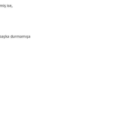
iş ise,
 başka durmamışa