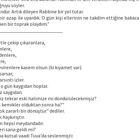
ğruyu söyler.
ndür. Artık dileyen Rabbine bir yol tutar.
 bir azap ile uyardık. O gün kişi ellerinin ne takdim ettiğine bakaca
 ben bir toprak olaydım."
__________________________
tle çekip çıkaranlara,
nlere,
denlere,
re,
çevirenlere kasem olsun (ki kıyamet var).
sarsar,
arsıntı izler.
, o gün kaygıdan hoplar.
z saygıdan.
"Biz tekrar eski halimize mi döndürülecekmişiz?
ş kemikler olduktan sonra ha?"
k zararlı bir dönüştür." dediler.
 haykırıştır.
ın hepsi meydandadır.
ri sana geldi mi?
a kutsal vaadi Tuva'da seslenmişti: