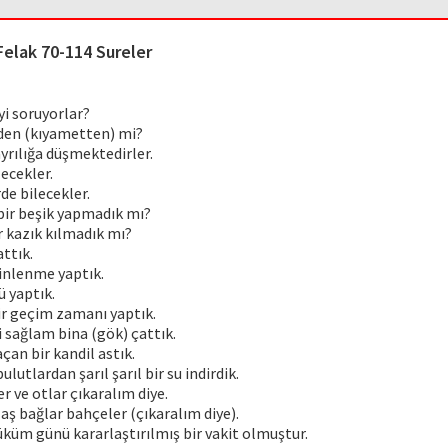
Felak 70-114 Sureler
yi soruyorlar?
den (kıyametten) mi?
ayrılığa düşmektedirler.
lecekler.
rde bilecekler.
bir beşik yapmadık mı?
er kazık kılmadık mı?
rattık.
inlenme yaptık.
ü yaptık.
ir geçim zamanı yaptık.
 sağlam bina (gök) çattık.
açan bir kandil astık.
lutlardan şarıl şarıl bir su indirdik.
r ve otlar çıkaralım diye.
aş bağlar bahçeler (çıkaralım diye).
küm günü kararlaştırılmış bir vakit olmuştur.