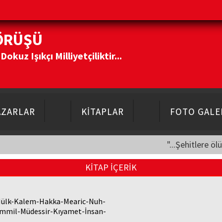
ÖRÜŞÜ
kuz Işıkçı Milliyetçiliktir...
AZARLAR
KİTAPLAR
FOTO GALE
"...Şehitlere öl
KİTAP İÇERİK
 Mülk-Kalem-Hakka-Mearic-Nuh-
mmil-Müdessir-Kıyamet-İnsan-