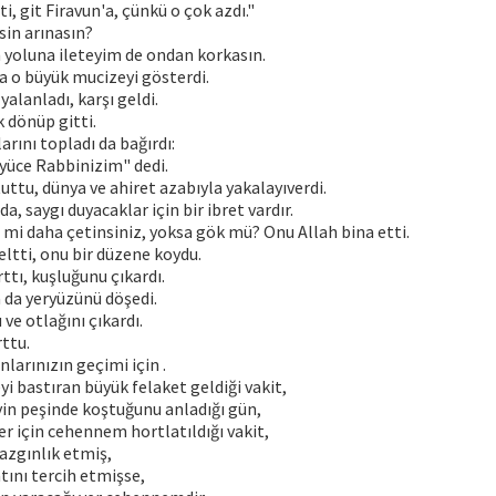
i, git Firavun'a, çünkü o çok azdı."
isin arınasın?
 yoluna ileteyim de ondan korkasın.
a o büyük mucizeyi gösterdi.
yalanladı, karşı geldi.
 dönüp gitti.
rını topladı da bağırdı:
 yüce Rabbinizim" dedi.
uttu, dünya ve ahiret azabıyla yakalayıverdi.
, saygı duyacaklar için bir ibret vardır.
iz mi daha çetinsiniz, yoksa gök mü? Onu Allah bina etti.
eltti, onu bir düzene koydu.
ttı, kuşluğunu çıkardı.
 da yeryüzünü döşedi.
ve otlağını çıkardı.
rttu.
nlarınızın geçimi için .
yi bastıran büyük felaket geldiği vakit,
yin peşinde koştuğunu anladığı gün,
r için cehennem hortlatıldığı vakit,
 azgınlık etmiş,
tını tercih etmişse,