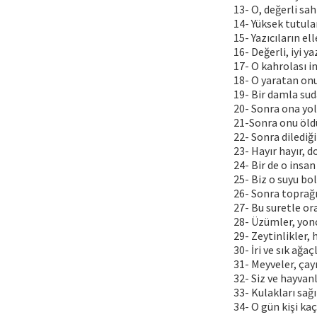
13- O, değerli sah
14- Yüksek tutula
15- Yazıcıların ell
16- Değerli, iyi ya
17- O kahrolası i
18- O yaratan onu
19- Bir damla sud
20- Sonra ona yol
21-Sonra onu öld
22- Sonra dilediği 
23- Hayır hayır, 
24- Bir de o insan
25- Biz o suyu bo
26- Sonra toprağı 
27- Bu suretle ora
28- Üzümler, yonc
29- Zeytinlikler, 
30- İri ve sık ağaç
31- Meyveler, çayı
32- Siz ve hayvanl
33- Kulakları sağ
34- O gün kişi kaç