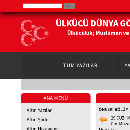
ÜLKÜCÜ DÜNYA G
Ülkücülük; Müslüman ve Do
TÜM YAZILAR
Y
ANA MENÜ
ÖNCEKİ BÖLÜM
Altın Yazılar
29.CÜZ :
Altın Şiirler
Cin-Müze
Altın Hikayeler
Mürselat