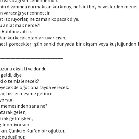
n varacağı yer cehennemdir.
nin divanında durmaktan korkmuş, nefsini boş heveslerden menetm
 varacağı yer cennettir.
ti soruyorlar, ne zaman kopacak diye.
nu anlatmak nerde?!
 Rabbine aittir.
an korkacak olanları uyarıcısın.
meti görecekleri gün sanki dünyada bir akşam veya kuşluğundan
__________________________
üzünü ekşitti ve döndü.
geldi, diye.
elki o temizlenecek?
eyecek de öğüt ona fayda verecek.
yaç hissetmeyene gelince,
yorsun.
nmemesinden sana ne?
atarak gelen,
karak gelmişken,
gilenmiyorsun.
akın. Çünkü o Kur'ân bir öğüttür.
 onu düşünür.