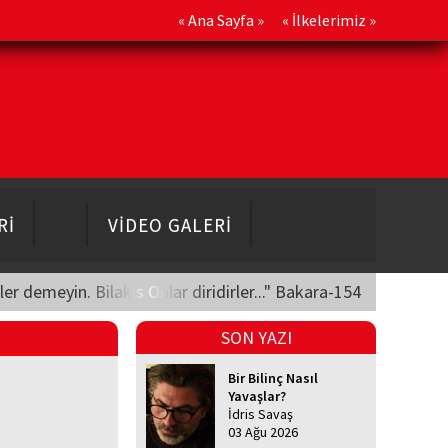
«
Ana Sayfa
» «
İlkelerimiz
»
Rİ
VİDEO GALERİ
üler demeyin. Bilakis Onlar diridirler..." Bakara-154
SON YAZI
Bir Bilinç Nasıl
Yavaşlar?
İdris Savaş
03 Ağu 2026