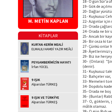
18- O gün Sûr'a üf
19- Gök de açılmı
20- Dağlar yürüt
21- Kuşkusuz Ce
M. METİN KAPLAN
22- Azgınlar için
23- Orada çağlarc
24- Orada ne bir s
KİTAPLAR
25- Ancak bir kayn
26- Bir ceza ki t
KUR'AN-KERİM MEALİ
27- Çünkü onlar 
ELMALILI HAMDİ YAZIR MEÂLİ
28- Âyetlerimizi 
29- Biz ise herşey
30- (Onlara): "Şi
PEYGAMBERİMİZİN HAYATI
(denir).
İrfan YÜCEL
31- Kuşkusuz takva
32- Bahçeler var, 
9 IŞIK
33- Memeleri tomu
Alparslan TÜRKEŞ
34- Dopdolu kadeh
35- Orada ne boş b
36- (Bunlar) Rabbi
9 IŞIK VE TÜRKÝYE
37- O, göklerin, 
Alparslan TÜRKEŞ
mâlik olamaz.
38- O gün Ruh ve 