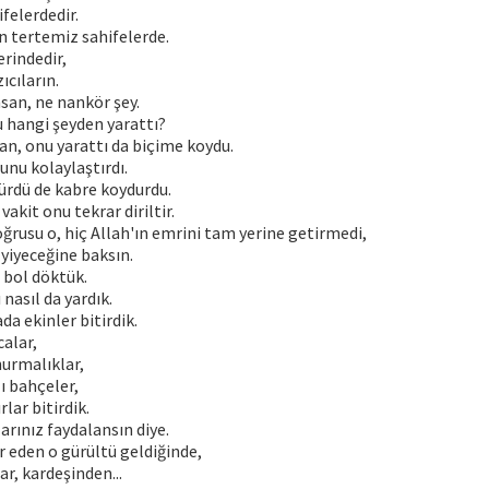
ifelerdedir.
n tertemiz sahifelerde.
erindedir,
zıcıların.
nsan, ne nankör şey.
 hangi şeyden yarattı?
an, onu yarattı da biçime koydu.
unu kolaylaştırdı.
ürdü de kabre koydurdu.
vakit onu tekrar diriltir.
doğrusu o, hiç Allah'ın emrini tam yerine getirmedi,
 yiyeceğine baksın.
l bol döktük.
nasıl da yardık.
da ekinler bitirdik.
alar,
hurmalıklar,
lı bahçeler,
rlar bitirdik.
arınız faydalansın diye.
ır eden o gürültü geldiğinde,
ar, kardeşinden...