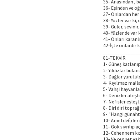
35- Anasından , b
36- Eşinden ve oğ
37- Onlardan her b
38- Yüzler var ki, 
39- Güler, sevinir.
40- Yüzler de var 
41- Onları karanl
42-İşte onlardır k
______________
81-TEKVİR:
1- Güneş katlanı
2- Yıldızlar bulan
3- Dağlar yürütü
4- Kıyılmaz malla
5- Vahşi hayvanla
6- Denizler ateşl
7- Nefisler eşleşt
8- Diri diri topr
9- "Hangi günahta
10- Amel defterleri
11- Gök sıyrılıp a
12- Cehennem kızı
13- Ve cennet yak