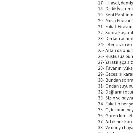
17- "Haydi, demişt
18- De ki: İster m
19- Seni Rabbinin
20- Musa Firavun'
21- Fakat Firavun 
22- Sonra koşarak
23- Derken adamla
24- "Ben sizin en
25- Allah da onu t
26- Kuşkusuz bunda
27- Yaratılışça s
28- Tavanını yüks
29- Gecesini karar
30- Bundan sonra
31- Ondan suyunu 
32- Dağlarını otu
33- Sizin ve hayva
34- Fakat o her şe
35- O, insanın ne
36- Gören kimsele
37- Artık her kim
38- Ve dünya haya