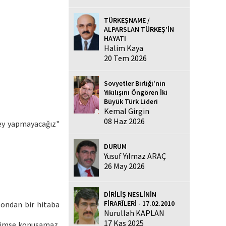
TÜRKEŞNAME /
ALPARSLAN TÜRKEŞ’İN
HAYATI
Halim Kaya
20 Tem 2026
Sovyetler Birliği'nin
Yıkılışını Öngören İki
Büyük Türk Lideri
Kemal Girgin
08 Haz 2026
 şey yapmayacağız"
DURUM
Yusuf Yılmaz ARAÇ
26 May 2026
DİRİLİŞ NESLİNİN
FİRARÎLERİ - 17.02.2010
e ondan bir hitaba
Nurullah KAPLAN
17 Kas 2025
ç kimse konuşamaz.