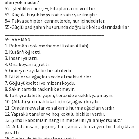
alan yok mudur?
52. İşledikleri her şey, kitaplarda mevcuttur.
53. Küçük, büyük hepsi satır satır yazılmıştır.
54. Takva sahipleri cennetlerde, nur içindedirler.
55-Güçlü padişahın huzurunda doğruluk koltuklarındadırlar.
________________________________________
55-RAHMAN:
1. Rahmân (çok merhametli olan Allah)
2. Kurân'ı öğretti.
3. İnsanı yarattı.
4. Ona beyanı öğretti.
5. Güneş de ay da bir hesab iledir.
6. Bitkiler ve ağaçlar secde etmektedirler.
7. Göğü yükseltti ve mizanı koydu.
8. Sakın tartıda taşkınlık etmeyin.
9. Tartıyı adaletle yapın, terazide eksiklik yapmayın.
10. (Allah) yeri mahlukat için (aşağıya) koydu.
11. Orada meyvalar ve salkımlı hurma ağaçları vardır.
12. Yapraklı taneler ve hoş kokulu bitkiler vardır.
13. Şimdi Rabbinizin hangi nimetlerini yalanlıyorsunuz?
14. Allah insanı, pişmiş bir çamura benzeyen bir balçıktan
yarattı.
15. Cinleri de hâlis ateşten yarattı.