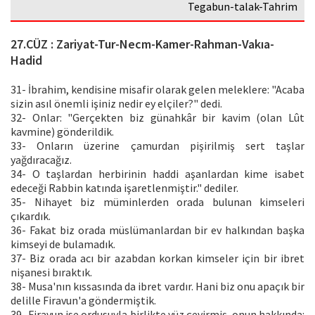
Tegabun-talak-Tahrim
27.CÜZ : Zariyat-Tur-Necm-Kamer-Rahman-Vakıa-
Hadid
31- İbrahim, kendisine misafir olarak gelen meleklere: "Acaba
sizin asıl önemli işiniz nedir ey elçiler?" dedi.
32- Onlar: "Gerçekten biz günahkâr bir kavim (olan Lût
kavmine) gönderildik.
33- Onların üzerine çamurdan pişirilmiş sert taşlar
yağdıracağız.
34- O taşlardan herbirinin haddi aşanlardan kime isabet
edeceği Rabbin katında işaretlenmiştir." dediler.
35- Nihayet biz müminlerden orada bulunan kimseleri
çıkardık.
36- Fakat biz orada müslümanlardan bir ev halkından başka
kimseyi de bulamadık.
37- Biz orada acı bir azabdan korkan kimseler için bir ibret
nişanesi bıraktık.
38- Musa'nın kıssasında da ibret vardır. Hani biz onu apaçık bir
delille Firavun'a göndermiştik.
39- Firavun ise ordusuyla birlikte yüz çevirmiş, onun hakkında: