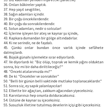
36. Onları bâkireler yaptık.
37. Hep yaşıt sevgililer,
38. Sağın adamları içindir.
39. Bir çoğu öncekilerdendir.
40. Bir çoğu da sonrakilerdendir.
41. Solun adamları, nedir o solcular!
42. İçlerine işleyen bir ateş ve kaynar şu içinde,
43. Kapkara dumandan bir gölge altındadırlar.
44. Ki ne serindir, ne de faydalı.
45. Çünkü onlar bundan önce varlık içinde sefâhete
dalmışlardı.
46. Büyük günahı işlemekte ısrar ediyorlardı.
47. Ve diyorlardı ki: "Biz ölüp, toprak ve kemik yığını olduktan
sonra, biz mi bir daha diriltileceğiz?"
48. "Önceki atalarımızda mı?"
49. De ki: "Öncekiler ve sonrakiler"
50. "Belli bir günün belli vaktinde mutlaka toplanacaklardır."
51. Sonra siz, ey sapık yalanlayıcılar!
52. Elbette bir ağaçtan, zakkum ağacından yiyeceksiniz.
53. Karınlarınızı hep onunla dolduracaksınız.
54. Üstüne de kaynar su içeceksiniz.
55. Susuzluk illetine tutulmuş develerin içişi gibi içeceksiniz.