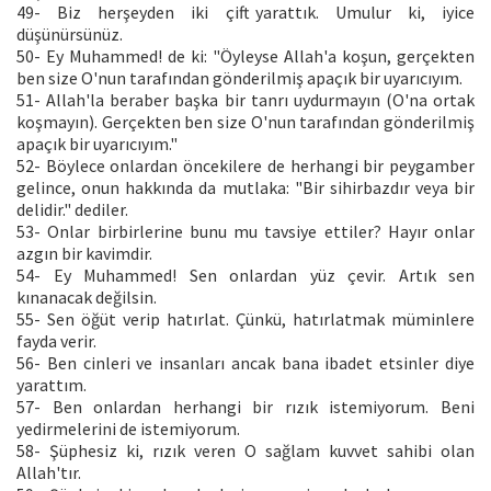
49- Biz herşeyden iki çift yarattık. Umulur ki, iyice
düşünürsünüz.
50- Ey Muhammed! de ki: "Öyleyse Allah'a koşun, gerçekten
ben size O'nun tarafından gönderilmiş apaçık bir uyarıcıyım.
51- Allah'la beraber başka bir tanrı uydurmayın (O'na ortak
koşmayın). Gerçekten ben size O'nun tarafından gönderilmiş
apaçık bir uyarıcıyım."
52- Böylece onlardan öncekilere de herhangi bir peygamber
gelince, onun hakkında da mutlaka: "Bir sihirbazdır veya bir
delidir." dediler.
53- Onlar birbirlerine bunu mu tavsiye ettiler? Hayır onlar
azgın bir kavimdir.
54- Ey Muhammed! Sen onlardan yüz çevir. Artık sen
kınanacak değilsin.
55- Sen öğüt verip hatırlat. Çünkü, hatırlatmak müminlere
fayda verir.
56- Ben cinleri ve insanları ancak bana ibadet etsinler diye
yarattım.
57- Ben onlardan herhangi bir rızık istemiyorum. Beni
yedirmelerini de istemiyorum.
58- Şüphesiz ki, rızık veren O sağlam kuvvet sahibi olan
Allah'tır.