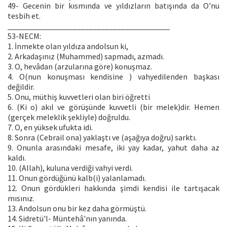
49- Gecenin bir kısmında ve yıldızların batışında da O'nu
tesbih et.
________________________________________
53-NECM:
1. İnmekte olan yıldıza andolsun ki,
2. Arkadaşınız (Muhammed) sapmadı, azmadı.
3. O, hevâdan (arzularına göre) konuşmaz.
4. O(nun konuşması kendisine ) vahyedilenden başkası
değildir.
5. Onu, müthiş kuvvetleri olan biri öğretti
6. (Ki o) akıl ve görüşünde kuvvetli (bir melek)dir. Hemen
(gerçek meleklik şekliyle) doğruldu.
7. O, en yüksek ufukta idi.
8. Sonra (Cebrail ona) yaklaştı ve (aşağıya doğru) sarktı.
9. Onunla arasındaki mesafe, iki yay kadar, yahut daha az
kaldı.
10. (Allah), kuluna verdiği vahyi verdi.
11. Onun gördüğünü kalb(i) yalanlamadı.
12. Onun gördükleri hakkında şimdi kendisi ile tartışacak
mısınız.
13. Andolsun onu bir kez daha görmüştü.
14. Sidretü'l- Müntehâ'nın yanında.