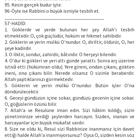
95. Kesin gerçek budur işte.
96-Öyle ise Rabbini o büyük ismiyle tesbih et.
________________________________________
57-HADİD:
1. Göklerde ve yerde bulunan her şey Allah'ı tesbih
etmektedir. O, çok güçlüdür, hüküm ve hikmet sahibidir.
2. Göklerin ve yerin mülkü O'nundur. O, diriltir, öldürür, O, her
şeye kadirdir.
3. O ilktir, sondur, zahirdir, bâtındır. O herşeyi bilendir.
4. O'dur ki gökleri ve yeri altı günde yarattı. Sonra arş üzerine
istivâ etti (hükümran oldu). Yere gireni, ondan çıkanı, gökten
ineni, ona çıkanı bilir. Nerede olsanız O sizinle beraberdir.
Allah yaptıklarınızı görmektedir.
5. Göklerin ve yerin mülkü O'nundur. Bütün işler O'na
döndürülecektir.
6. Geceyi gündüzün içine sokar, gündüzü gecenin içine sokar.
O, göğüslerin özünü bilir.
7. Allah'a ve Resulüne iman edin. Sizi hâkim kıldığı, sizin
yönetiminize verdiği şeylerden harcayın. Sizden, inanan ve
harcayanlar için büyük mükafat vardır.
8. Size ne oldu ki, Resul sizi Rabbinize inanmanız için davet
ettiği halde Allah'a inanmıyorsunuz? Oysa O, sizden kesin söz