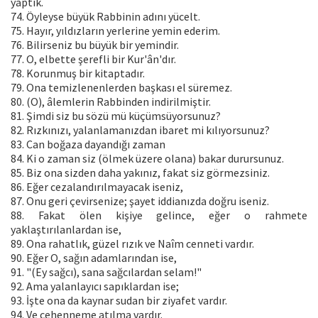
yaptık.
74. Öyleyse büyük Rabbinin adını yücelt.
75. Hayır, yıldızların yerlerine yemin ederim.
76. Bilirseniz bu büyük bir yemindir.
77. O, elbette şerefli bir Kur'ân'dır.
78. Korunmuş bir kitaptadır.
79. Ona temizlenenlerden başkası el süremez.
80. (O), âlemlerin Rabbinden indirilmiştir.
81. Şimdi siz bu sözü mü küçümsüyorsunuz?
82. Rızkınızı, yalanlamanızdan ibaret mi kılıyorsunuz?
83. Can boğaza dayandığı zaman
84. Ki o zaman siz (ölmek üzere olana) bakar durursunuz.
85. Biz ona sizden daha yakınız, fakat siz görmezsiniz.
86. Eğer cezalandırılmayacak iseniz,
87. Onu geri çevirsenize; şayet iddianızda doğru iseniz.
88. Fakat ölen kişiye gelince, eğer o rahmete
yaklaştırılanlardan ise,
89. Ona rahatlık, güzel rızık ve Naîm cenneti vardır.
90. Eğer O, sağın adamlarından ise,
91. "(Ey sağcı), sana sağcılardan selam!"
92. Ama yalanlayıcı sapıklardan ise;
93. İşte ona da kaynar sudan bir ziyafet vardır.
94. Ve cehenneme atılma vardır.