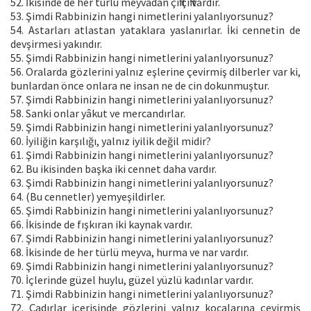
52. İkisinde de her türlü meyvadan çift çift vardır.
53. Şimdi Rabbinizin hangi nimetlerini yalanlıyorsunuz?
54. Astarları atlastan yataklara yaslanırlar. İki cennetin de
devşirmesi yakındır.
55. Şimdi Rabbinizin hangi nimetlerini yalanlıyorsunuz?
56. Oralarda gözlerini yalnız eşlerine çevirmiş dilberler var ki,
bunlardan önce onlara ne insan ne de cin dokunmuştur.
57. Şimdi Rabbinizin hangi nimetlerini yalanlıyorsunuz?
58. Sanki onlar yâkut ve mercandırlar.
59. Şimdi Rabbinizin hangi nimetlerini yalanlıyorsunuz?
60. İyiliğin karşılığı, yalnız iyilik değil midir?
61. Şimdi Rabbinizin hangi nimetlerini yalanlıyorsunuz?
62. Bu ikisinden başka iki cennet daha vardır.
63. Şimdi Rabbinizin hangi nimetlerini yalanlıyorsunuz?
64. (Bu cennetler) yemyeşildirler.
65. Şimdi Rabbinizin hangi nimetlerini yalanlıyorsunuz?
66. İkisinde de fışkıran iki kaynak vardır.
67. Şimdi Rabbinizin hangi nimetlerini yalanlıyorsunuz?
68. İkisinde de her türlü meyva, hurma ve nar vardır.
69. Şimdi Rabbinizin hangi nimetlerini yalanlıyorsunuz?
70. İçlerinde güzel huylu, güzel yüzlü kadınlar vardır.
71. Şimdi Rabbinizin hangi nimetlerini yalanlıyorsunuz?
72. Çadırlar içerisinde gözlerini yalnız kocalarına çevirmiş