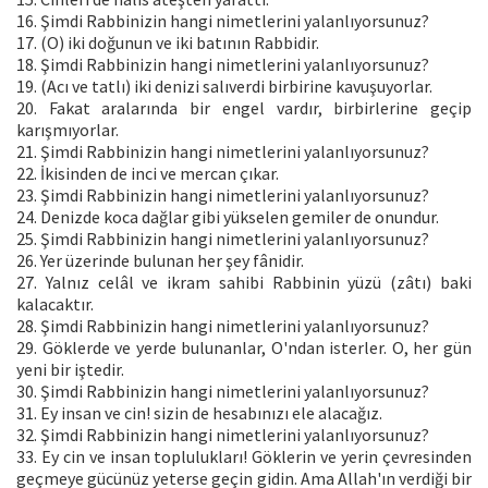
16. Şimdi Rabbinizin hangi nimetlerini yalanlıyorsunuz?
17. (O) iki doğunun ve iki batının Rabbidir.
18. Şimdi Rabbinizin hangi nimetlerini yalanlıyorsunuz?
19. (Acı ve tatlı) iki denizi salıverdi birbirine kavuşuyorlar.
20. Fakat aralarında bir engel vardır, birbirlerine geçip
karışmıyorlar.
21. Şimdi Rabbinizin hangi nimetlerini yalanlıyorsunuz?
22. İkisinden de inci ve mercan çıkar.
23. Şimdi Rabbinizin hangi nimetlerini yalanlıyorsunuz?
24. Denizde koca dağlar gibi yükselen gemiler de onundur.
25. Şimdi Rabbinizin hangi nimetlerini yalanlıyorsunuz?
26. Yer üzerinde bulunan her şey fânidir.
27. Yalnız celâl ve ikram sahibi Rabbinin yüzü (zâtı) baki
kalacaktır.
28. Şimdi Rabbinizin hangi nimetlerini yalanlıyorsunuz?
29. Göklerde ve yerde bulunanlar, O'ndan isterler. O, her gün
yeni bir iştedir.
30. Şimdi Rabbinizin hangi nimetlerini yalanlıyorsunuz?
31. Ey insan ve cin! sizin de hesabınızı ele alacağız.
32. Şimdi Rabbinizin hangi nimetlerini yalanlıyorsunuz?
33. Ey cin ve insan toplulukları! Göklerin ve yerin çevresinden
geçmeye gücünüz yeterse geçin gidin. Ama Allah'ın verdiği bir