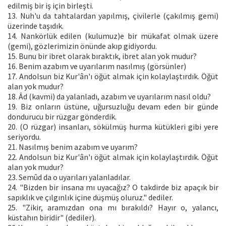
edilmiş bir iş için birleşti.
13. Nuh'u da tahtalardan yapılmış, çivilerle (çakılmış gemi)
üzerinde taşıdık.
14. Nankörlük edilen (kulumuz)e bir mükafat olmak üzere
(gemi), gözlerimizin önünde akıp gidiyordu.
15. Bunu bir ibret olarak bıraktık, ibret alan yok mudur?
16. Benim azabım ve uyarılarım nasılmış (görsünler)
17. Andolsun biz Kur'ân'ı öğüt almak için kolaylaştırdık. Öğüt
alan yok mudur?
18. Âd (kavmi) da yalanladı, azabım ve uyarılarım nasıl oldu?
19. Biz onların üstüne, uğursuzluğu devam eden bir günde
dondurucu bir rüzgar gönderdik.
20. (O rüzgar) insanları, sökülmüş hurma kütükleri gibi yere
seriyordu.
21. Nasılmış benim azabım ve uyarım?
22. Andolsun biz Kur'ân'ı öğüt almak için kolaylaştırdık. Öğüt
alan yok mudur?
23. Semûd da o uyarıları yalanladılar.
24. "Bizden bir insana mı uyacağız? O takdirde biz apaçık bir
sapıklık ve çılgınlık içine düşmüş oluruz." dediler.
25. "Zikir, aramızdan ona mı bırakıldı? Hayır o, yalancı,
küstahın biridir" (dediler).