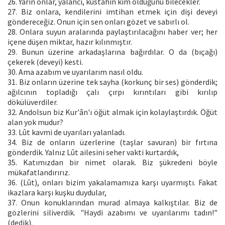
26. Yarın onlar, yalancı, küstahın kim olduğunu bilecekler.
27. Biz onlara, kendilerini imtihan etmek için dişi deveyi
göndereceğiz. Onun için sen onları gözet ve sabırlı ol.
28. Onlara suyun aralarında paylaştırılacağını haber ver; her
içene düşen miktar, hazır kılınmıştır.
29. Bunun üzerine arkadaşlarına bağırdılar. O da (bıçağı)
çekerek (deveyi) kesti.
30. Ama azabım ve uyarılarım nasıl oldu.
31. Biz onların üzerine tek sayha (korkunç bir ses) gönderdik;
ağılcının topladığı çalı çırpı kırıntıları gibi kırılıp
dökülüverdiler.
32. Andolsun biz Kur'ân'ı öğüt almak için kolaylaştırdık. Öğüt
alan yok mudur?
33. Lût kavmi de uyarıları yalanladı.
34. Biz de onların üzerlerine (taşlar savuran) bir fırtına
gönderdik. Yalnız Lût ailesini seher vakti kurtardık,
35. Katımızdan bir nimet olarak. Biz şükredeni böyle
mükafatlandırırız.
36. (Lût), onları bizim yakalamamıza karşı uyarmıştı. Fakat
ikazlara karşı kuşku duydular,
37. Onun konuklarından murad almaya kalkıştılar. Biz de
gözlerini siliverdik. "Haydi azabımı ve uyarılarımı tadın!"
(dedik).