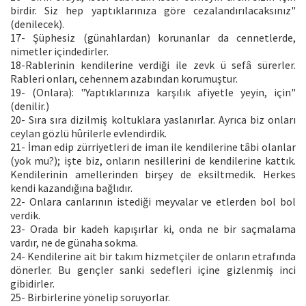
birdir. Siz hep yaptıklarınıza göre cezalandırılacaksınız"
(denilecek).
17- Şüphesiz (günahlardan) korunanlar da cennetlerde,
nimetler içindedirler.
18-Rablerinin kendilerine verdiği ile zevk ü sefâ sürerler.
Rableri onları, cehennem azabından korumuştur.
19- (Onlara): "Yaptıklarınıza karşılık afiyetle yeyin, için"
(denilir.)
20- Sıra sıra dizilmiş koltuklara yaslanırlar. Ayrıca biz onları
ceylan gözlü hûrilerle evlendirdik.
21- İman edip zürriyetleri de iman ile kendilerine tâbi olanlar
(yok mu?); işte biz, onların nesillerini de kendilerine kattık.
Kendilerinin amellerinden birşey de eksiltmedik. Herkes
kendi kazandığına bağlıdır.
22- Onlara canlarının istediği meyvalar ve etlerden bol bol
verdik.
23- Orada bir kadeh kapışırlar ki, onda ne bir saçmalama
vardır, ne de günaha sokma.
24- Kendilerine ait bir takım hizmetçiler de onların etrafında
dönerler. Bu gençler sanki sedefleri içine gizlenmiş inci
gibidirler.
25- Birbirlerine yönelip soruyorlar.