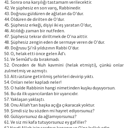
41. Sonra ona karşılığı tastamam verilecektir.
42. Ve şüphesiz en son varış, Rabbinedir.
43. Doğrusu güldüren de ağlatan da O'dur.
44. Öldüren de dirilten de O'dur.
45. Şüphesiz erkeği, dişiyi iki eş yaratan O'dur,
46. Atıldığı zaman bir nutfeden.
47. Şüphesiz tekrar diriltmek de O'na aittir.
48. Şüphesiz zengin eden de sermaye veren de O'dur.
49. Doğrusu Şi'râ yıldızının Rabbi O'dur.
50. O, helak etti önce gelen Âd'ı.
51. Ve Semûd'u da bırakmadı.
52. Önceden de Nuh kavmini (helak etmişti), çünkü onlar
zulmetmiş ve azmıştı.
53. Altı üstüne getirilmiş şehirleri devirip yıktı.
54. Onları neler kapladı neler!
55. O halde Rabbinin hangi nimetinden kuşku duyuyorsun.
56. Bu da ilk uyarıcılardan bir uyarıcıdır.
57. Yaklaşan yaklaştı.
58. Onu Allah'tan başka açığa çıkaracak yoktur.
59. Şimdi siz bu sözden mi hayret ediyorsunuz?
60. Gülüyorsunuz da ağlamıyorsunuz?
61. Ve siz mi kafa tutuyorsunuz ey gafiller?
62.Haydi Allah için secdeye kapanın ve O'na kulluk edin.