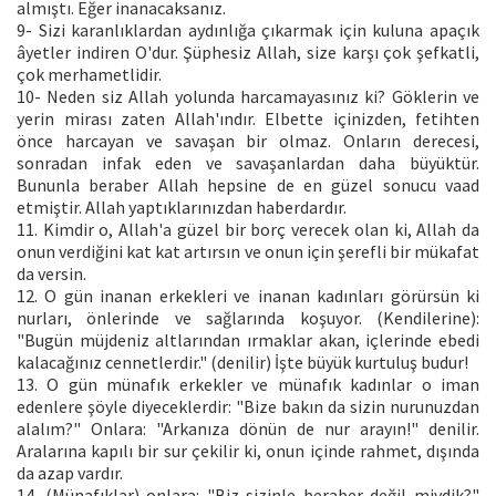
almıştı. Eğer inanacaksanız.
9- Sizi karanlıklardan aydınlığa çıkarmak için kuluna apaçık
âyetler indiren O'dur. Şüphesiz Allah, size karşı çok şefkatli,
çok merhametlidir.
10- Neden siz Allah yolunda harcamayasınız ki? Göklerin ve
yerin mirası zaten Allah'ındır. Elbette içinizden, fetihten
önce harcayan ve savaşan bir olmaz. Onların derecesi,
sonradan infak eden ve savaşanlardan daha büyüktür.
Bununla beraber Allah hepsine de en güzel sonucu vaad
etmiştir. Allah yaptıklarınızdan haberdardır.
11. Kimdir o, Allah'a güzel bir borç verecek olan ki, Allah da
onun verdiğini kat kat artırsın ve onun için şerefli bir mükafat
da versin.
12. O gün inanan erkekleri ve inanan kadınları görürsün ki
nurları, önlerinde ve sağlarında koşuyor. (Kendilerine):
"Bugün müjdeniz altlarından ırmaklar akan, içlerinde ebedi
kalacağınız cennetlerdir." (denilir) İşte büyük kurtuluş budur!
13. O gün münafık erkekler ve münafık kadınlar o iman
edenlere şöyle diyeceklerdir: "Bize bakın da sizin nurunuzdan
alalım?" Onlara: "Arkanıza dönün de nur arayın!" denilir.
Aralarına kapılı bir sur çekilir ki, onun içinde rahmet, dışında
da azap vardır.
14. (Münafıklar) onlara: "Biz sizinle beraber değil miydik?"