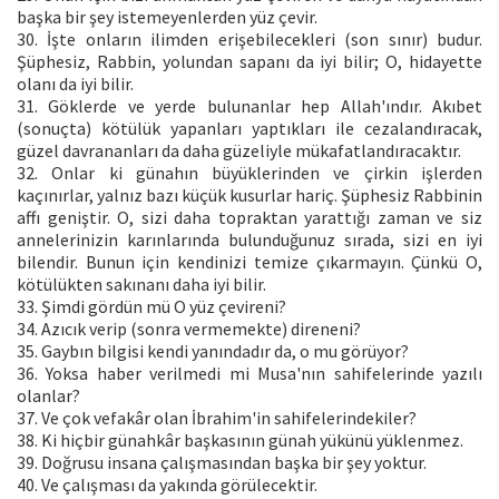
başka bir şey istemeyenlerden yüz çevir.
30. İşte onların ilimden erişebilecekleri (son sınır) budur.
Şüphesiz, Rabbin, yolundan sapanı da iyi bilir; O, hidayette
olanı da iyi bilir.
31. Göklerde ve yerde bulunanlar hep Allah'ındır. Akıbet
(sonuçta) kötülük yapanları yaptıkları ile cezalandıracak,
güzel davrananları da daha güzeliyle mükafatlandıracaktır.
32. Onlar ki günahın büyüklerinden ve çirkin işlerden
kaçınırlar, yalnız bazı küçük kusurlar hariç. Şüphesiz Rabbinin
affı geniştir. O, sizi daha topraktan yarattığı zaman ve siz
annelerinizin karınlarında bulunduğunuz sırada, sizi en iyi
bilendir. Bunun için kendinizi temize çıkarmayın. Çünkü O,
kötülükten sakınanı daha iyi bilir.
33. Şimdi gördün mü O yüz çevireni?
34. Azıcık verip (sonra vermemekte) direneni?
35. Gaybın bilgisi kendi yanındadır da, o mu görüyor?
36. Yoksa haber verilmedi mi Musa'nın sahifelerinde yazılı
olanlar?
37. Ve çok vefakâr olan İbrahim'in sahifelerindekiler?
38. Ki hiçbir günahkâr başkasının günah yükünü yüklenmez.
39. Doğrusu insana çalışmasından başka bir şey yoktur.
40. Ve çalışması da yakında görülecektir.