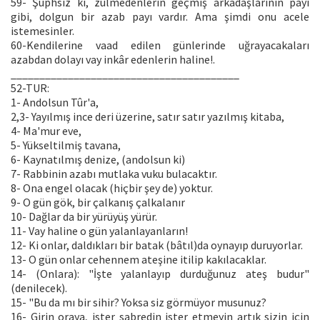
59- Şüphsiz ki, zulmedenlerin geçmiş arkadaşlarının payı
gibi, dolgun bir azab payı vardır. Ama şimdi onu acele
istemesinler.
60-Kendilerine vaad edilen günlerinde uğrayacakaları
azabdan dolayı vay inkâr edenlerin haline!.
________________________________________
52-TUR:
1- Andolsun Tûr'a,
2,3- Yayılmış ince deri üzerine, satır satır yazılmış kitaba,
4- Ma'mur eve,
5- Yükseltilmiş tavana,
6- Kaynatılmış denize, (andolsun ki)
7- Rabbinin azabı mutlaka vuku bulacaktır.
8- Ona engel olacak (hiçbir şey de) yoktur.
9- O gün gök, bir çalkanış çalkalanır
10- Dağlar da bir yürüyüş yürür.
11- Vay haline o gün yalanlayanların!
12- Ki onlar, daldıkları bir batak (bâtıl)da oynayıp duruyorlar.
13- O gün onlar cehennem ateşine itilip kakılacaklar.
14- (Onlara): "İşte yalanlayıp durduğunuz ateş budur"
(denilecek).
15- "Bu da mı bir sihir? Yoksa siz görmüyor musunuz?
16- Girin oraya, ister sabredin ister etmeyin artık sizin için