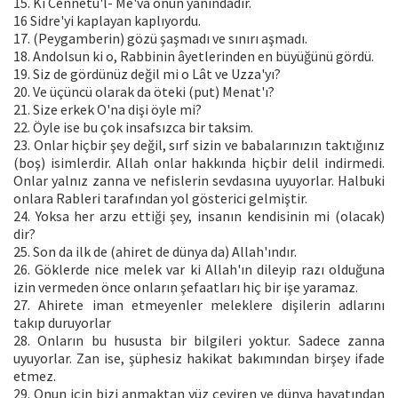
15. Ki Cennetü'l- Me'vâ onun yanındadır.
16 Sidre'yi kaplayan kaplıyordu.
17. (Peygamberin) gözü şaşmadı ve sınırı aşmadı.
18. Andolsun ki o, Rabbinin âyetlerinden en büyüğünü gördü.
19. Siz de gördünüz değil mi o Lât ve Uzza'yı?
20. Ve üçüncü olarak da öteki (put) Menat'ı?
21. Size erkek O'na dişi öyle mi?
22. Öyle ise bu çok insafsızca bir taksim.
23. Onlar hiçbir şey değil, sırf sizin ve babalarınızın taktığınız
(boş) isimlerdir. Allah onlar hakkında hiçbir delil indirmedi.
Onlar yalnız zanna ve nefislerin sevdasına uyuyorlar. Halbuki
onlara Rableri tarafından yol gösterici gelmiştir.
24. Yoksa her arzu ettiği şey, insanın kendisinin mi (olacak)
dir?
25. Son da ilk de (ahiret de dünya da) Allah'ındır.
26. Göklerde nice melek var ki Allah'ın dileyip razı olduğuna
izin vermeden önce onların şefaatları hiç bir işe yaramaz.
27. Ahirete iman etmeyenler meleklere dişilerin adlarını
takıp duruyorlar
28. Onların bu hususta bir bilgileri yoktur. Sadece zanna
uyuyorlar. Zan ise, şüphesiz hakikat bakımından birşey ifade
etmez.
29. Onun için bizi anmaktan yüz çeviren ve dünya hayatından