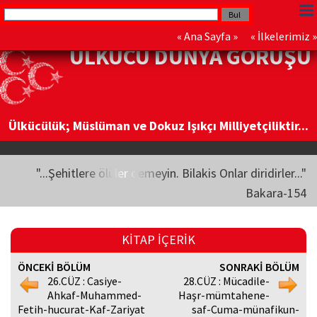
«
Ana Sayfa
» «
İlkelerimiz
»
ÜLKÜCÜ DÜNYA GÖRÜŞÜ
Ülkücülük; Müslüman ve Dokuz Işıkçı Milliyetçiliktir...
"...Şehitlere ölüler demeyin. Bilakis Onlar diridirler..."
Bakara-154
KİTAP İÇERİK
ÖNCEKİ BÖLÜM
SONRAKİ BÖLÜM
26.CÜZ : Casiye-
28.CÜZ : Mücadile-
Ahkaf-Muhammed-
Haşr-mümtahene-
Fetih-hucurat-Kaf-Zariyat
saf-Cuma-münafikun-