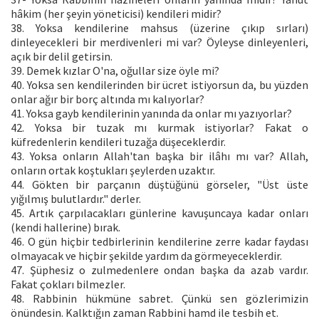
hâkim (her şeyin yöneticisi) kendileri midir?
38. Yoksa kendilerine mahsus (üzerine çıkıp sırları)
dinleyecekleri bir merdivenleri mi var? Öyleyse dinleyenleri,
açık bir delil getirsin.
39. Demek kızlar O'na, oğullar size öyle mi?
40. Yoksa sen kendilerinden bir ücret istiyorsun da, bu yüzden
onlar ağır bir borç altında mı kalıyorlar?
41. Yoksa gayb kendilerinin yanında da onlar mı yazıyorlar?
42. Yoksa bir tuzak mı kurmak istiyorlar? Fakat o
küfredenlerin kendileri tuzağa düşeceklerdir.
43. Yoksa onların Allah'tan başka bir ilâhı mı var? Allah,
onların ortak koştukları şeylerden uzaktır.
44. Gökten bir parçanın düştüğünü görseler, "Üst üste
yığılmış bulutlardır." derler.
45. Artık çarpılacakları günlerine kavuşuncaya kadar onları
(kendi hallerine) bırak.
46. O gün hiçbir tedbirlerinin kendilerine zerre kadar faydası
olmayacak ve hiçbir şekilde yardım da görmeyeceklerdir.
47. Şüphesiz o zulmedenlere ondan başka da azab vardır.
Fakat çokları bilmezler.
48. Rabbinin hükmüne sabret. Çünkü sen gözlerimizin
önündesin. Kalktığın zaman Rabbini hamd ile tesbih et.