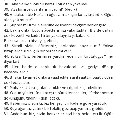
38. Sabah erken, onları kararlı bir azab yakaladı.
39. "Azabımı ve uyarılarımı tadın!" (dedik).
40. Andolsun biz Kur'ân'ı öğüt almak için kolaylaştırdık. Öğüt
alan yok mudur?
41. Şüphesiz Firavun ailesine de uyarıcı peygamberler geldi.
42. Lakin onlar bütün âyetlerimizi yalanladılar. Biz de onları
çok kuvvetli ve kudretli bir yakalayışla yakaladık.
Bu kıssalardan hisseye gelince;
43. Şimdi sizin kâfirleriniz, onlardan hayırlı mı? Yoksa
kitaplarda sizin için bir beraet mi var?
44. Yoksa "Biz birbirimize yardım eden bir topluluğuz." mu
diyorlar?
45. Her halde o topluluk bozulacak ve geriye dönüp
kaçacaklardır.
46. Bilakis kıyamet onlara vaad edilen asıl saattir. Saat cidden
çok feci ve acıdır.
47. Muhakkak ki suçlular sapıklık ve çılgınlık içindedirler.
48. O gün yüzleri üstü ateşte sürüklenecekler, "Cehennemin
dokunuşunu tadın!" (denilecek).
49. Haberiniz olsun ki, biz her şeyi bir kadere göre yarattık.
50. Buyruğumuz yalnız bir tekdir, göz açıp yumma gibidir.
51. Andolsun biz, sizin benzerlerinizi hep helak ettik. Öğüt