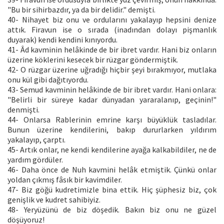
"Bu bir sihirbazdır, ya da bir delidir." demişti.
40- Nihayet biz onu ve ordularını yakalayıp hepsini denize
attık. Firavun ise o sırada (inadından dolayı pişmanlık
duyarak) kendi kendini kınıyordu.
41- Âd kavminin helâkinde de bir ibret vardır. Hani biz onların
üzerine köklerini kesecek bir rüzgar göndermiştik.
42- O rüzgar üzerine uğradığı hiçbir şeyi bırakmıyor, mutlaka
onu kül gibi dağıtıyordu.
43- Semud kavminin helâkinde de bir ibret vardır. Hani onlara:
"Belirli bir süreye kadar dünyadan yararalanıp, geçinin!"
denmişti.
44- Onlarsa Rablerinin emrine karşı büyüklük tasladılar.
Bunun üzerine kendilerini, bakıp dururlarken yıldırım
yakalayıp, çarptı.
45- Artık onlar, ne kendi kendilerine ayağa kalkabildiler, ne de
yardım gördüler.
46- Daha önce de Nuh kavmini helâk etmiştik. Çünkü onlar
yoldan çıkmış fâsık bir kavimdiler.
47- Biz göğü kudretimizle bina ettik. Hiç şüphesiz biz, çok
genişlik ve kudret sahibiyiz.
48- Yeryüzünü de biz döşedik. Bakın biz onu ne güzel
döşüyoruz!