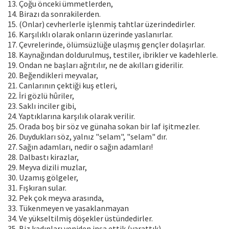
13. Çoğu önceki ümmetlerden,
14. Birazı da sonrakilerden.
15. (Onlar) cevherlerle işlenmiş tahtlar üzerindedirler.
16. Karşılıklı olarak onların üzerinde yaslanırlar.
17. Çevrelerinde, ölümsüzlüğe ulaşmış gençler dolaşırlar.
18. Kaynağından doldurulmuş, testiler, ibrikler ve kadehlerle.
19. Ondan ne başları ağrıtılır, ne de akılları giderilir.
20. Beğendikleri meyvalar,
21. Canlarının çektiği kuş etleri,
22. İri gözlü hûriler,
23. Saklı inciler gibi,
24. Yaptıklarına karşılık olarak verilir.
25. Orada boş bir söz ve günaha sokan bir laf işitmezler.
26. Duydukları söz, yalnız "selam", "selam" dır.
27. Sağın adamları, nedir o sağın adamları!
28. Dalbastı kirazlar,
29. Meyva dizili muzlar,
30. Uzamış gölgeler,
31. Fışkıran sular.
32. Pek çok meyva arasında,
33. Tükenmeyen ve yasaklanmayan
34. Ve yükseltilmiş döşekler üstündedirler.
35. Biz kadınları yeniden inşa ettik (yarattık).