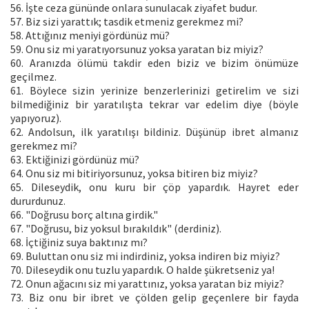
56. İşte ceza gününde onlara sunulacak ziyafet budur.
57. Biz sizi yarattık; tasdik etmeniz gerekmez mi?
58. Attığınız meniyi gördünüz mü?
59. Onu siz mi yaratıyorsunuz yoksa yaratan biz miyiz?
60. Aranızda ölümü takdir eden biziz ve bizim önümüze
geçilmez.
61. Böylece sizin yerinize benzerlerinizi getirelim ve sizi
bilmediğiniz bir yaratılışta tekrar var edelim diye (böyle
yapıyoruz).
62. Andolsun, ilk yaratılışı bildiniz. Düşünüp ibret almanız
gerekmez mi?
63. Ektiğinizi gördünüz mü?
64. Onu siz mi bitiriyorsunuz, yoksa bitiren biz miyiz?
65. Dileseydik, onu kuru bir çöp yapardık. Hayret eder
dururdunuz.
66. "Doğrusu borç altına girdik."
67. "Doğrusu, biz yoksul bırakıldık" (derdiniz).
68. İçtiğiniz suya baktınız mı?
69. Buluttan onu siz mi indirdiniz, yoksa indiren biz miyiz?
70. Dileseydik onu tuzlu yapardık. O halde şükretseniz ya!
72. Onun ağacını siz mi yarattınız, yoksa yaratan biz miyiz?
73. Biz onu bir ibret ve çölden gelip geçenlere bir fayda