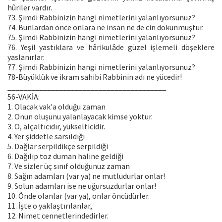
hûriler vardır.
73. Şimdi Rabbinizin hangi nimetlerini yalanlıyorsunuz?
74. Bunlardan önce onlara ne insan ne de cin dokunmuştur.
75. Şimdi Rabbinizin hangi nimetlerini yalanlıyorsunuz?
76. Yeşil yastıklara ve hârikulâde güzel işlemeli döşeklere
yaslanırlar.
77. Şimdi Rabbinizin hangi nimetlerini yalanlıyorsunuz?
78-Büyüklük ve ikram sahibi Rabbinin adı ne yücedir!
________________________________________
56-VAKİA:
1. Olacak vak'a olduğu zaman
2. Onun oluşunu yalanlayacak kimse yoktur.
3. O, alçaltıcıdır, yükselticidir.
4. Yer şiddetle sarsıldığı
5. Dağlar serpildikçe serpildiği
6. Dağılıp toz duman haline geldiği
7. Ve sizler üç sınıf olduğunuz zaman
8. Sağın adamları (var ya) ne mutludurlar onlar!
9. Solun adamları ise ne uğursuzdurlar onlar!
10. Önde olanlar (var ya), onlar öncüdürler.
11. İşte o yaklaştırılanlar,
12. Nimet cennetlerindedirler.