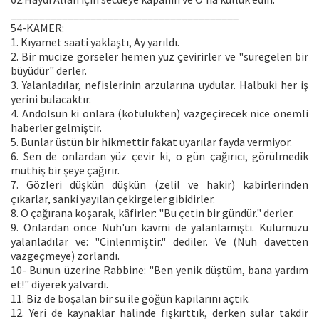
________________________________________
54-KAMER:
1. Kıyamet saati yaklaştı, Ay yarıldı.
2. Bir mucize görseler hemen yüz çevirirler ve "süregelen bir
büyüdür" derler.
3. Yalanladılar, nefislerinin arzularına uydular. Halbuki her iş
yerini bulacaktır.
4. Andolsun ki onlara (kötülükten) vazgeçirecek nice önemli
haberler gelmiştir.
5. Bunlar üstün bir hikmettir fakat uyarılar fayda vermiyor.
6. Sen de onlardan yüz çevir ki, o gün çağırıcı, görülmedik
müthiş bir şeye çağırır.
7. Gözleri düşkün düşkün (zelil ve hakir) kabirlerinden
çıkarlar, sanki yayılan çekirgeler gibidirler.
8. O çağırana koşarak, kâfirler: "Bu çetin bir gündür." derler.
9. Onlardan önce Nuh'un kavmi de yalanlamıştı. Kulumuzu
yalanladılar ve: "Cinlenmiştir." dediler. Ve (Nuh davetten
vazgeçmeye) zorlandı.
10- Bunun üzerine Rabbine: "Ben yenik düştüm, bana yardım
et!" diyerek yalvardı.
11. Biz de boşalan bir su ile göğün kapılarını açtık.
12. Yeri de kaynaklar halinde fışkırttık, derken sular takdir