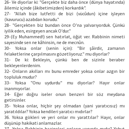
26- Ve diyorlar ki: "Gerçekte biz daha önce (dünya hayatında)
âilemiz içinde (âkibetimizden) korkardık".
27- "Allah bize lutfetti de bizi (vücûdun) içine işleyen
(kavurucu) azabdan korudu."
28- "Gerçekten biz bundan önce O'na yalvarıyorduk. Çünkü
iyilik eden, esirgeyen ancak O'dur."
29-(Ey Muhammed!) sen hatırlat, öğüt ver. Rabbinin nimeti
sayesinde sen ne kâhinsin, ne de mecnûn.
30- Yoksa onlar (senin için): "Bir şâirdir, zamanın
felaketlerine çarpılmasını gözetliyoruz." mu diyorlar?
31- De ki: Bekleyin, çünkü ben de sizinle beraber
bekleyenlerdenim.
32- Onların akılları mı bunu emreder yoksa onlar azgın bir
topluluk mudur?
33- Yoksa "Onu uydurdu" mu diyorlar? Hayır onlar
inanmıyorlar.
34- Eğer doğru iseler onun benzeri bir söz meydana
getirsinler.
35- Yoksa onlar, hiçbir şey olmadan (yani yaratıcısız) mı
yaratıldılar? Yoksa kendileri yaratıcı mıdırlar?
36. Yoksa gökleri ve yeri onlar mı yarattılar? Hayır, onlar
düşünüp hakikati anlamazlar.
37- Yoksa Rabbinin hazineleri onların yanında mıdır? Yahut