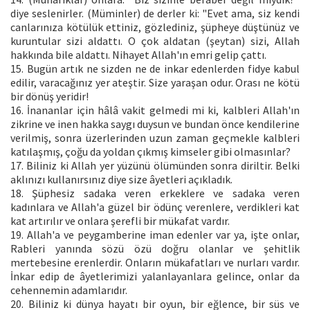
diye seslenirler. (Müminler) de derler ki: "Evet ama, siz kendi
canlarınıza kötülük ettiniz, gözlediniz, şüpheye düştünüz ve
kuruntular sizi aldattı. O çok aldatan (şeytan) sizi, Allah
hakkında bile aldattı. Nihayet Allah'ın emri gelip çattı.
15. Bugün artık ne sizden ne de inkar edenlerden fidye kabul
edilir, varacağınız yer ateştir. Size yaraşan odur. Orası ne kötü
bir dönüş yeridir!
16. İnananlar için hâlâ vakit gelmedi mi ki, kalbleri Allah'ın
zikrine ve inen hakka saygı duysun ve bundan önce kendilerine
verilmiş, sonra üzerlerinden uzun zaman geçmekle kalbleri
katılaşmış, çoğu da yoldan çıkmış kimseler gibi olmasınlar?
17. Biliniz ki Allah yer yüzünü ölümünden sonra diriltir. Belki
aklınızı kullanırsınız diye size âyetleri açıkladık.
18. Şüphesiz sadaka veren erkeklere ve sadaka veren
kadınlara ve Allah'a güzel bir ödünç verenlere, verdikleri kat
kat artırılır ve onlara şerefli bir mükafat vardır.
19. Allah'a ve peygamberine iman edenler var ya, işte onlar,
Rableri yanında sözü özü doğru olanlar ve şehitlik
mertebesine erenlerdir. Onların mükafatları ve nurları vardır.
İnkar edip de âyetlerimizi yalanlayanlara gelince, onlar da
cehennemin adamlarıdır.
20. Biliniz ki dünya hayatı bir oyun, bir eğlence, bir süs ve