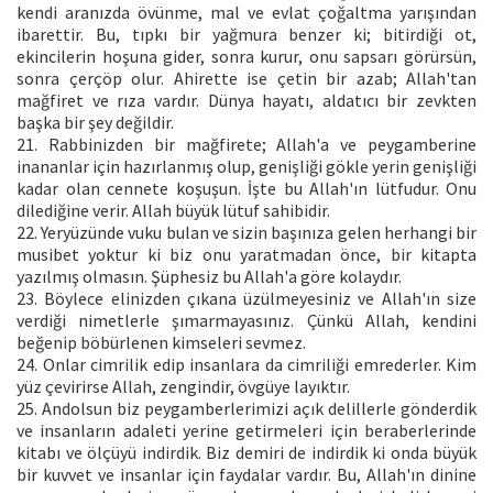
kendi aranızda övünme, mal ve evlat çoğaltma yarışından
ibarettir. Bu, tıpkı bir yağmura benzer ki; bitirdiği ot,
ekincilerin hoşuna gider, sonra kurur, onu sapsarı görürsün,
sonra çerçöp olur. Ahirette ise çetin bir azab; Allah'tan
mağfiret ve rıza vardır. Dünya hayatı, aldatıcı bir zevkten
başka bir şey değildir.
21. Rabbinizden bir mağfirete; Allah'a ve peygamberine
inananlar için hazırlanmış olup, genişliği gökle yerin genişliği
kadar olan cennete koşuşun. İşte bu Allah'ın lütfudur. Onu
dilediğine verir. Allah büyük lütuf sahibidir.
22. Yeryüzünde vuku bulan ve sizin başınıza gelen herhangi bir
musibet yoktur ki biz onu yaratmadan önce, bir kitapta
yazılmış olmasın. Şüphesiz bu Allah'a göre kolaydır.
23. Böylece elinizden çıkana üzülmeyesiniz ve Allah'ın size
verdiği nimetlerle şımarmayasınız. Çünkü Allah, kendini
beğenip böbürlenen kimseleri sevmez.
24. Onlar cimrilik edip insanlara da cimriliği emrederler. Kim
yüz çevirirse Allah, zengindir, övgüye layıktır.
25. Andolsun biz peygamberlerimizi açık delillerle gönderdik
ve insanların adaleti yerine getirmeleri için beraberlerinde
kitabı ve ölçüyü indirdik. Biz demiri de indirdik ki onda büyük
bir kuvvet ve insanlar için faydalar vardır. Bu, Allah'ın dinine