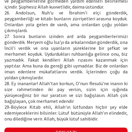
ve peygamberlerine görmeden yardım edenleri belirlemesi
içindir. Şüphesiz Allah kuvvetlidir, daima üstündür.
26. Andolsun, Nuh'u ve İbrahim'i elçi gönderdik,
peygamberliği ve kitabı bunların zürriyetleri arasına koyduk.
Onlardan yola gelen de vardı, ama onlardan çoğu yoldan
çıkmışlardı.
27. Sonra bunların izinden ard arda peygamberlerimizi
gönderdik. Meryem oğlu İsa'yı da arkalarından gönderdik, ona
İncil'i verdik ve ona uyanların yüreklerine bir şefkat ve
merhamet koyduk. Uydurdukları ruhbanlığa gelince onu, biz
yazmadık. Fakat kendileri Allah rızasını kazanmak için
yaptılar. Ama buna da gereği gibi uymadılar. Biz de onlardan
iman edenlere mükafatlarını verdik. İçlerinden çoğu da
yoldan çıkmışlardır.
28. Ey inananlar! Allah'tan korkun, O'nun Resulü'ne inanın ki
size rahmetinden iki pay versin, sizin için ışığında
yürüyeceğiniz bir nur yaratsın ve sizi bağışlasın. Allah çok
bağışlayan, çok merhamet edendir
29-Böylece Kitab ehli, Allah'ın lütfundan hiçbir şey elde
edemiyeceklerini bilsinler. Lütuf bütünüyle Allah'ın elindedir,
onu dilediğine verir. Allah, büyük lütuf sahibidir.