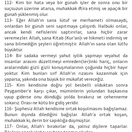
112- Kim bir hata veya bir günah işler de sonra onu bir
suçsuzun üzerine atarsa, muhakkak iftira etmiş ve apaçık bir
günah yüklenmiş olur.
113- Eğer Allah'ın sana lütuf ve merhameti olmasaydı,
onlardan bir güruh seni sapıtmaya çalışırdı. Halbuki onlar,
ancak kendi nefislerini saptırırlar, sana hiçbir zarar
veremezler. Allah, sana Kitab (Kur'an)ı ve hikmeti indirmiş ve
sana bilmediğin şeyleri öğretmiştir. Allah'ın sana olan lütfu
büyüktür.
114- Bir sadaka vermeyi yahut iyilik yapmayı veyahut da
insanlar arasını düzeltmeyi emreden(ler)inki hariç, onların
aralarındaki gizli gizli konuşmalarının çoğunda hiçbir hayır
yoktur. Kim bunları sırf Allah'ın rızasını kazanmak için
yaparsa, yakında ona büyük bir mükafat vereceğiz.
115- Kim kendisine doğru yol besbelli olduktan sonra
Peygamber'e karşı çıkar, müminlerin yolundan başkasına
uyup giderse onu döndüğü yolda bırakırız ve cehenneme
sokarız. Orası ne kötü bir gidiş yeridir.
116- Şüphesiz Allah kendisine ortak koşulmasını bağışlamaz.
Bunun dışında dilediğini bağışlar. Allah'a ortak koşan,
muhakkak ki, derin bir sapıklığa düşmüştür.
117- Onlar, Allah'ı bırakırlar da, yalnız dişilere taparlar.