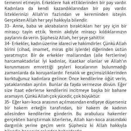
temenni etmeyin. Erkeklere hak ettiklerinden bir pay vardır.
Kadınlara da kendi kazandıklarından bir pay vardır.
İsteklerinizi Allah'ın fazlından ve kereminden isteyin.
Gerçekten Allah her şeyi hakkıyla bilendir.
33- Anne, baba ve akrabaların bıraktıkları her şey için bir
mirasçı tayin ettik. Yemin akdiyle mirasçı kıldıklarınızın
paylarını da verin. Şüphesiz Allah, her şeye şahittir.
34- Erkekler, kadın üzerine idareci ve hakimdirler. Çünkü Allah
birini (cihad, imamet, miras gibi işlerde) diğerinden üstün
yaratmıştır. Bir de erkekler mallarından (aile fertlerine)
harcamaktadırlar. İyi kadınlar, itaatkar olanlar ve Allah'ın
korunmasını emrettiği şeyleri kocalarının bulunmadığı
zamanlarda da koruyanlardır. Fenalık ve geçimsizliklerinden
korktuğunuz kadınlara gelince: Önce kendilerine öğüt verin,
yataklarından ayrılın. Bunlar da fayda vermezse dövün. Eğer
size itaat ederlerse kendilerini incitmeye başka bir bahane
aramayın. Çünkü Allah çok yücedir, çok büyüktür.
35- Eğer karı-koca arasının açılmasından endişeye düşerseniz
bir hakem erkeğin tarafından, bir hakem de kadının
ailesinden kendilerine gönderin. Bu arabulucu hakemler
gerçekten barıştırmak isterlerse, Allah karı-koca arasındaki
dargınlık yerine geçim verir. Şüphesiz ki Allah hakkıyla