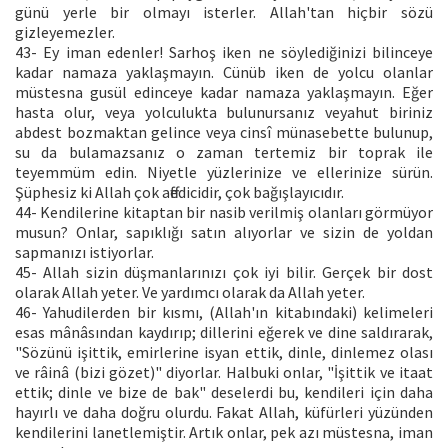
günü yerle bir olmayı isterler. Allah'tan hiçbir sözü
gizleyemezler.
43- Ey iman edenler! Sarhoş iken ne söylediğinizi bilinceye
kadar namaza yaklaşmayın. Cünüb iken de yolcu olanlar
müstesna gusül edinceye kadar namaza yaklaşmayın. Eğer
hasta olur, veya yolculukta bulunursanız veyahut biriniz
abdest bozmaktan gelince veya cinsî münasebette bulunup,
su da bulamazsanız o zaman tertemiz bir toprak ile
teyemmüm edin. Niyetle yüzlerinize ve ellerinize sürün.
Şüphesiz ki Allah çok affedicidir, çok bağışlayıcıdır.
44- Kendilerine kitaptan bir nasib verilmiş olanları görmüyor
musun? Onlar, sapıklığı satın alıyorlar ve sizin de yoldan
sapmanızı istiyorlar.
45- Allah sizin düşmanlarınızı çok iyi bilir. Gerçek bir dost
olarak Allah yeter. Ve yardımcı olarak da Allah yeter.
46- Yahudilerden bir kısmı, (Allah'ın kitabındaki) kelimeleri
esas mânâsından kaydırıp; dillerini eğerek ve dine saldırarak,
"Sözünü işittik, emirlerine isyan ettik, dinle, dinlemez olası
ve râinâ (bizi gözet)" diyorlar. Halbuki onlar, "İşittik ve itaat
ettik; dinle ve bize de bak" deselerdi bu, kendileri için daha
hayırlı ve daha doğru olurdu. Fakat Allah, küfürleri yüzünden
kendilerini lanetlemiştir. Artık onlar, pek azı müstesna, iman