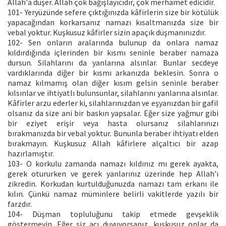
Allah'a düşer. Allah çok bağışlayıcıdır, çok merhamet edicidir.
101- Yeryüzünde sefere çıktığınızda kâfirlerin size bir kötülük
yapacağından korkarsanız namazı kısaltmanızda size bir
vebal yoktur. Kuşkusuz kâfirler sizin apaçık düşmanınızdır.
102- Sen onların aralarında bulunup da onlara namaz
kıldırdığında içlerinden bir kısmı seninle beraber namaza
dursun. Silahlarını da yanlarına alsınlar. Bunlar secdeye
vardıklarında diğer bir kısmı arkanızda beklesin. Sonra o
namaz kılmamış olan diğer kısım gelsin seninle beraber
kılsınlar ve ihtiyatlı bulunsunlar, silahlarını yanlarına alsınlar.
Kâfirler arzu ederler ki, silahlarınızdan ve eşyanızdan bir gafil
olsanız da size ani bir baskın yapsalar. Eğer size yağmur gibi
bir eziyet erişir veya hasta olursanız silahlarınızı
bırakmanızda bir vebal yoktur. Bununla beraber ihtiyatı elden
bırakmayın. Kuşkusuz Allah kâfirlere alçaltıcı bir azap
hazırlamıştır.
103- O korkulu zamanda namazı kıldınız mı gerek ayakta,
gerek otururken ve gerek yanlarınız üzerinde hep Allah'ı
zikredin. Korkudan kurtulduğunuzda namazı tam erkanı ile
kılın. Çünkü namaz müminlere belirli vakitlerde yazılı bir
farzdır.
104- Düşman topluluğunu takip etmede gevşeklik
göstermeyin. Eğer siz acı duyuyorsanız, kuşkusuz onlar da