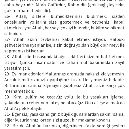
daha hayırlıdır. Allah Gafûrdur, Rahimdir (çok bağışlayıcıdır,
çok merhamet edicidir).
26- Allah, sizlere bilmediklerinizi bildirmek, sizden
öncekilerin yollarını size göstermek ve tevbenizi kabul
etmek istiyor. Allah, her şeyi çok iyi bilendir, hüküm ve hikmet
sahibidir.
27- Allah sizin tevbenizi kabul etmek istiyor. Halbuki
şehvetlerine uyanlar ise, sizin doğru yoldan büyük bir meyl ile
sapmanızı istiyorlar.
28- Allah, din hususundaki ağır teklifleri sizden hafifletmek
istiyor. Çünkü insan sabır ve tahammül bakımından zayıf
yaratılmıştır.
29- Ey iman edenler! Mallarınızı aranızda haksızlıkla yemeyin.
Ancak kendi rızanızla yaptığınız ticaretle yemeniz helaldir.
Birbirinizin canına kıymayın. Şüphesiz Allah, size karşı çok
merhametlidir.
30- Kim, zulüm ve tecavüz yolu ile bu yasakları işlerse,
yakında onu cehennem ateşine atacağız. Onu ateşe atmak da
Allah'a pek kolaydır.
31- Eğer siz, yasaklandığınız büyük günahlardan sakınırsanız,
diğer kusurlarınızı örter, sizi güzel bir makama koyarız.
32- Bir de Allah'ın bazınıza, diğerinden fazla verdiği şeyleri