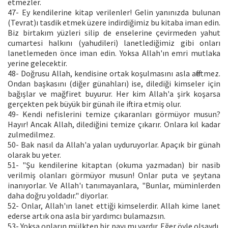
etmezler.
47- Ey kendilerine kitap verilenler! Gelin yanınızda bulunan
(Tevrat)ı tasdik etmek üzere indirdiğimiz bu kitaba iman edin.
Biz birtakım yüzleri silip de enselerine çevirmeden yahut
cumartesi halkını (yahudileri) lanetlediğimiz gibi onları
lanetlemeden önce iman edin. Yoksa Allah'ın emri mutlaka
yerine gelecektir.
48- Doğrusu Allah, kendisine ortak koşulmasını asla affetmez.
Ondan başkasını (diğer günahları) ise, dilediği kimseler için
bağışlar ve mağfiret buyurur. Her kim Allah'a şirk koşarsa
gerçekten pek büyük bir günah ile iftira etmiş olur.
49- Kendi nefislerini temize çıkaranları görmüyor musun?
Hayır! Ancak Allah, dilediğini temize çıkarır. Onlara kıl kadar
zulmedilmez.
50- Bak nasıl da Allah'a yalan uyduruyorlar. Apaçık bir günah
olarak bu yeter.
51- "Şu kendilerine kitaptan (okuma yazmadan) bir nasib
verilmiş olanları görmüyor musun! Onlar puta ve şeytana
inanıyorlar. Ve Allah'ı tanımayanlara, "Bunlar, müminlerden
daha doğru yoldadır." diyorlar.
52- Onlar, Allah'ın lanet ettiği kimselerdir. Allah kime lanet
ederse artık ona asla bir yardımcı bulamazsın.
53- Yoksa onların mülkten bir payı mı vardır. Eğer öyle olsaydı,