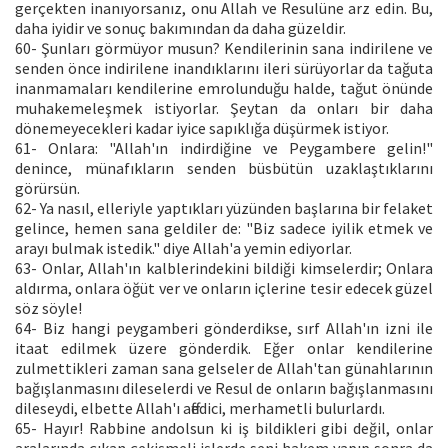
gerçekten inanıyorsanız, onu Allah ve Resulüne arz edin. Bu,
daha iyidir ve sonuç bakımından da daha güzeldir.
60- Şunları görmüyor musun? Kendilerinin sana indirilene ve
senden önce indirilene inandıklarını ileri sürüyorlar da tağuta
inanmamaları kendilerine emrolunduğu halde, tağut önünde
muhakemeleşmek istiyorlar. Şeytan da onları bir daha
dönemeyecekleri kadar iyice sapıklığa düşürmek istiyor.
61- Onlara: "Allah'ın indirdiğine ve Peygambere gelin!"
denince, münafıkların senden büsbütün uzaklaştıklarını
görürsün.
62- Ya nasıl, elleriyle yaptıkları yüzünden başlarına bir felaket
gelince, hemen sana geldiler de: "Biz sadece iyilik etmek ve
arayı bulmak istedik." diye Allah'a yemin ediyorlar.
63- Onlar, Allah'ın kalblerindekini bildiği kimselerdir; Onlara
aldırma, onlara öğüt ver ve onların içlerine tesir edecek güzel
söz söyle!
64- Biz hangi peygamberi gönderdikse, sırf Allah'ın izni ile
itaat edilmek üzere gönderdik. Eğer onlar kendilerine
zulmettikleri zaman sana gelseler de Allah'tan günahlarının
bağışlanmasını dileselerdi ve Resul de onların bağışlanmasını
dileseydi, elbette Allah'ı affedici, merhametli bulurlardı.
65- Hayır! Rabbine andolsun ki iş bildikleri gibi değil, onlar