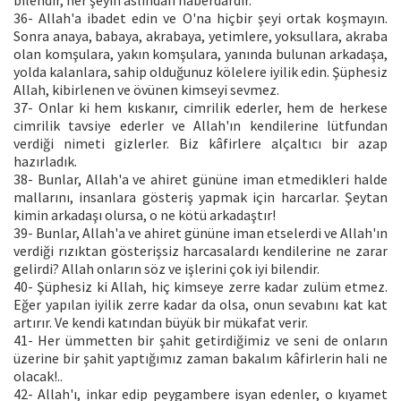
bilendir, her şeyin aslından haberdardır.
36- Allah'a ibadet edin ve O'na hiçbir şeyi ortak koşmayın.
Sonra anaya, babaya, akrabaya, yetimlere, yoksullara, akraba
olan komşulara, yakın komşulara, yanında bulunan arkadaşa,
yolda kalanlara, sahip olduğunuz kölelere iyilik edin. Şüphesiz
Allah, kibirlenen ve övünen kimseyi sevmez.
37- Onlar ki hem kıskanır, cimrilik ederler, hem de herkese
cimrilik tavsiye ederler ve Allah'ın kendilerine lütfundan
verdiği nimeti gizlerler. Biz kâfirlere alçaltıcı bir azap
hazırladık.
38- Bunlar, Allah'a ve ahiret gününe iman etmedikleri halde
mallarını, insanlara gösteriş yapmak için harcarlar. Şeytan
kimin arkadaşı olursa, o ne kötü arkadaştır!
39- Bunlar, Allah'a ve ahiret gününe iman etselerdi ve Allah'ın
verdiği rızıktan gösterişsiz harcasalardı kendilerine ne zarar
gelirdi? Allah onların söz ve işlerini çok iyi bilendir.
40- Şüphesiz ki Allah, hiç kimseye zerre kadar zulüm etmez.
Eğer yapılan iyilik zerre kadar da olsa, onun sevabını kat kat
artırır. Ve kendi katından büyük bir mükafat verir.
41- Her ümmetten bir şahit getirdiğimiz ve seni de onların
üzerine bir şahit yaptığımız zaman bakalım kâfirlerin hali ne
olacak!..
42- Allah'ı, inkar edip peygambere isyan edenler, o kıyamet