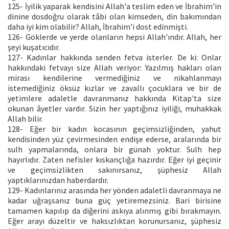
125- İyilik yaparak kendisini Allah'a teslim eden ve İbrahim'in
dinine dosdoğru olarak tâbi olan kimseden, din bakımından
daha iyi kim olabilir? Allah, İbrahim'i dost edinmişti.
126- Göklerde ve yerde olanların hepsi Allah'ındır. Allah, her
şeyi kuşatıcıdır.
127- Kadınlar hakkında senden fetva isterler. De ki: Onlar
hakkındaki fetvayı size Allah veriyor: Yazılmış hakları olan
mirası kendilerine vermediğiniz ve nikahlanmayı
istemediğiniz öksüz kızlar ve zavallı çocuklara ve bir de
yetimlere adaletle davranmanız hakkında Kitap'ta size
okunan âyetler vardır. Sizin her yaptığınız iyiliği, muhakkak
Allah bilir.
128- Eğer bir kadın kocasının geçimsizliğinden, yahut
kendisinden yüz çevirmesinden endişe ederse, aralarında bir
sulh yapmalarında, onlara bir günah yoktur. Sulh hep
hayırlıdır. Zaten nefisler kıskançlığa hazırdır. Eğer iyi geçinir
ve geçimsizlikten sakınırsanız, şüphesiz Allah
yaptıklarınızdan haberdardır.
129- Kadınlarınız arasında her yönden adaletli davranmaya ne
kadar uğraşsanız buna güç yetiremezsiniz. Bari birisine
tamamen kapılıp da diğerini askıya alınmış gibi bırakmayın.
Eğer arayı düzeltir ve haksızlıktan korunursanız, şüphesiz