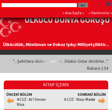
«
Ana Sayfa
» «
İlkelerimiz
»
ÜLKÜCÜ DÜNYA GÖRÜŞÜ
Ülkücülük; Müslüman ve Dokuz Işıkçı Milliyetçiliktir...
"...Şehitlere ölüler demeyin. Bilakis Onlar diridirler..."
Bakara-154
KİTAP İÇERİK
ÖNCEKİ BÖLÜM
SONRAKİ BÖLÜM
4.CÜZ : Al'i İmran-
6.CÜZ : Nisa-Maide
Nisa