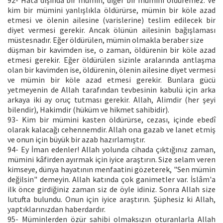
92- Hata dışında bir mümin, diğer bir mümini öldüremez. Ve
kim bir mümini yanlışlıkla öldürürse, mümin bir köle azad
etmesi ve ölenin ailesine (varislerine) teslim edilecek bir
diyet vermesi gerekir. Ancak ölünün ailesinin bağışlaması
müstesnadır. Eğer öldürülen, mümin olmakla beraber size
düşman bir kavimden ise, o zaman, öldürenin bir köle azad
etmesi gerekir. Eğer öldürülen sizinle aralarında antlaşma
olan bir kavimden ise, öldürenin, ölenin ailesine diyet vermesi
ve mümin bir köle azad etmesi gerekir. Bunlara gücü
yetmeyenin de Allah tarafından tevbesinin kabulü için arka
arkaya iki ay oruç tutması gerekir. Allah, Alimdir (her şeyi
bilendir), Hakimdir (hüküm ve hikmet sahibidir).
93- Kim bir mümini kasten öldürürse, cezası, içinde ebedî
olarak kalacağı cehennemdir. Allah ona gazab ve lanet etmiş
ve onun için büyük bir azab hazırlamıştır.
94- Ey İman edenler! Allah yolunda cihada çıktığınız zaman,
mümini kâfirden ayırmak için iyice araştırın. Size selam veren
kimseye, dünya hayatının menfaatini gözeterek, "Sen mümin
değilsin" demeyin. Allah katında çok ganimetler var. İslâm'a
ilk önce girdiğiniz zaman siz de öyle idiniz. Sonra Allah size
lutufta bulundu. Onun için iyice araştırın. Şüphesiz ki Allah,
yaptıklarınızdan haberdardır.
95- Müminlerden özür sahibi olmaksızın oturanlarla Allah