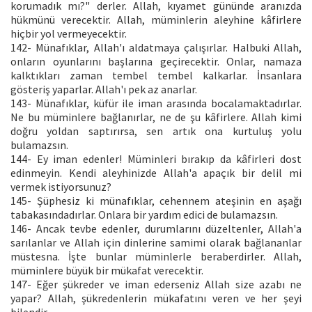
korumadık mı?" derler. Allah, kıyamet gününde aranızda
hükmünü verecektir. Allah, müminlerin aleyhine kâfirlere
hiçbir yol vermeyecektir.
142- Münafıklar, Allah'ı aldatmaya çalışırlar. Halbuki Allah,
onların oyunlarını başlarına geçirecektir. Onlar, namaza
kalktıkları zaman tembel tembel kalkarlar. İnsanlara
gösteriş yaparlar. Allah'ı pek az anarlar.
143- Münafıklar, küfür ile iman arasında bocalamaktadırlar.
Ne bu müminlere bağlanırlar, ne de şu kâfirlere. Allah kimi
doğru yoldan saptırırsa, sen artık ona kurtuluş yolu
bulamazsın.
144- Ey iman edenler! Müminleri bırakıp da kâfirleri dost
edinmeyin. Kendi aleyhinizde Allah'a apaçık bir delil mi
vermek istiyorsunuz?
145- Şüphesiz ki münafıklar, cehennem ateşinin en aşağı
tabakasındadırlar. Onlara bir yardım edici de bulamazsın.
146- Ancak tevbe edenler, durumlarını düzeltenler, Allah'a
sarılanlar ve Allah için dinlerine samimi olarak bağlananlar
müstesna. İşte bunlar müminlerle beraberdirler. Allah,
müminlere büyük bir mükafat verecektir.
147- Eğer şükreder ve iman ederseniz Allah size azabı ne
yapar? Allah, şükredenlerin mükafatını veren ve her şeyi