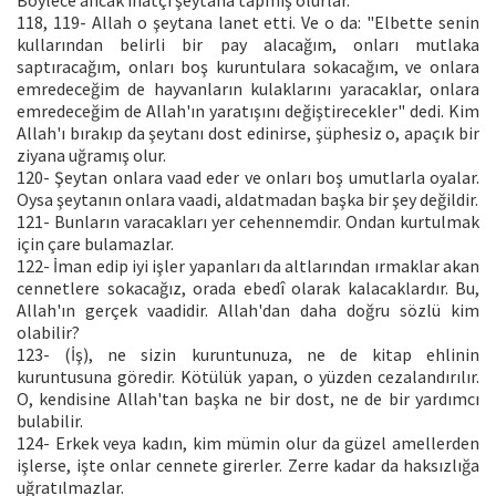
Böylece ancak inatçı şeytana tapmış olurlar.
118, 119- Allah o şeytana lanet etti. Ve o da: "Elbette senin
kullarından belirli bir pay alacağım, onları mutlaka
saptıracağım, onları boş kuruntulara sokacağım, ve onlara
emredeceğim de hayvanların kulaklarını yaracaklar, onlara
emredeceğim de Allah'ın yaratışını değiştirecekler" dedi. Kim
Allah'ı bırakıp da şeytanı dost edinirse, şüphesiz o, apaçık bir
ziyana uğramış olur.
120- Şeytan onlara vaad eder ve onları boş umutlarla oyalar.
Oysa şeytanın onlara vaadi, aldatmadan başka bir şey değildir.
121- Bunların varacakları yer cehennemdir. Ondan kurtulmak
için çare bulamazlar.
122- İman edip iyi işler yapanları da altlarından ırmaklar akan
cennetlere sokacağız, orada ebedî olarak kalacaklardır. Bu,
Allah'ın gerçek vaadidir. Allah'dan daha doğru sözlü kim
olabilir?
123- (İş), ne sizin kuruntunuza, ne de kitap ehlinin
kuruntusuna göredir. Kötülük yapan, o yüzden cezalandırılır.
O, kendisine Allah'tan başka ne bir dost, ne de bir yardımcı
bulabilir.
124- Erkek veya kadın, kim mümin olur da güzel amellerden
işlerse, işte onlar cennete girerler. Zerre kadar da haksızlığa
uğratılmazlar.