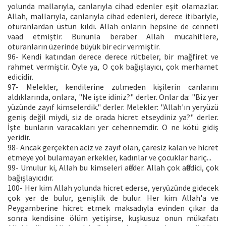
yolunda mallarıyla, canlarıyla cihad edenler eşit olamazlar.
Allah, mallarıyla, canlarıyla cihad edenleri, derece itibariyle,
oturanlardan üstün kıldı. Allah onların hepsine de cenneti
vaad etmiştir. Bununla beraber Allah mücahitlere,
oturanların üzerinde büyük bir ecir vermiştir.
96- Kendi katından derece derece rütbeler, bir mağfiret ve
rahmet vermiştir. Öyle ya, O çok bağışlayıcı, çok merhamet
edicidir.
97- Melekler, kendilerine zulmeden kişilerin canlarını
aldıklarında, onlara, "Ne işte idiniz?" derler. Onlar da: "Biz yer
yüzünde zayıf kimselerdik." derler. Melekler: "Allah'ın yeryüzü
geniş değil miydi, siz de orada hicret etseydiniz ya?" derler.
İşte bunların varacakları yer cehennemdir. O ne kötü gidiş
yeridir.
98- Ancak gerçekten aciz ve zayıf olan, çaresiz kalan ve hicret
etmeye yol bulamayan erkekler, kadınlar ve çocuklar hariç...
99- Umulur ki, Allah bu kimseleri affeder. Allah çok affedici, çok
bağışlayıcıdır.
100- Her kim Allah yolunda hicret ederse, yeryüzünde gidecek
çok yer de bulur, genişlik de bulur. Her kim Allah'a ve
Peygamberine hicret etmek maksadıyla evinden çıkar da
sonra kendisine ölüm yetişirse, kuşkusuz onun mükafatı