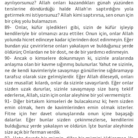
ayrılıyorsunuz? Allah onları kazandıkları günah yüzünden
terslerine döndürdüğü halde Allah'ın saptırdığını yola
getirmek mi istiyorsunuz? Allah kimi saptırırsa, sen onun için
bir çıkış yolu bulamazsın.
89- Onlar, küfür işledikleri gibi, sizin de küfür işleyip
kendileriyle bir olmanızı arzu ettiler. Onun için, onlar Allah
yolunda hicret edinceye kadar içlerinden dost edinmeyin. Eğer
bundan yüz çevirirlerse onları yakalayın ve bulduğunuz yerde
öldürün; Onlardan ne bir dost, ne de bir yardımcı edinmeyin.
90- Ancak o kimselere dokunmayın ki, sizinle aralarında
anlaşma olan bir kavme sığınmış bulunurlar. Yahut ne sizinle,
ne de kendi kavimleriyle savaşmayı gönüllerine sığdıramayıp
tarafsız olarak size gelmişlerdir. Eğer Allah dileseydi, onları
size musallat kılardı, onlar da sizinle savaşırlardı. Eğer onlar
sizden uzak dururlar, sizinle savaşmayıp size barış teklif
ederlerse, Allah, sizin için onlar aleyhine bir yol vermemiştir.
91- Diğer birtakım kimseleri de bulacaksınız ki; hem sizden
emin olmak, hem de kavimlerinden emin olmak isterler.
Fitne için her davet olunuşlarında onun içine başaşağı
dalarlar. Eğer bunlar sizden çekinmezlerse, kendilerini
bulduğunuz yerde yakalayın ve öldürün. İşte bunlar aleyhinde
size açık bir ferman verdik.