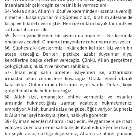
insanlara bir çekirdeğin zerresini bile vermezlerdi.
54- Yoksa onlar, Allah'ın lütuf ve kereminden insanlara verdiği
nimetleri kıskanıyorlar mı? Şüphesiz biz, İbrahim ailesine de
kitap ve hikmeti vermiştik. Hem de onlara büyük bir mülk ve
saltanat ihsan ettik.
55- İşte o yahudilerden bir kısmı ona iman etti. Bir kısmı da
ondan yüz çevirdi. O iman etmeyenlere cehennem alevi yeter.
56- Şüphesiz ki âyetlerimizi inkâr eden kâfirleri biz yarın bir
ateşe atacağız. Derileri piştikçe azabı duysunlar diye,
kendilerine başka deriler vereceğiz. Çünkü, Allah gerçekten
çok güçlüdür, hüküm ve hikmet sahibidir.
57- İman edip salih ameller işliyenleri ise, altlarından
ırmaklar akan cennetlere koyacağız. Orada ebedî olarak
kalacaklar. Onlara orada tertemiz eşler vardır. Onları, koyu
gölgeler altında bulunduracağız.
58- Allah size, emanetleri ehline vermenizi ve insanlar
arasında hükmettiğiniz zaman adaletle hükmetmenizi
emrediyor. Allah, bununla size ne güzel öğüt veriyor. Şüphesiz
ki Allah her şeyi hakkıyla işiten, hakkıyla görendir.
59- Ey iman edenler! Allah'a itaat edin, Peygambere de itaat
edin ve sizden olan emir sahibine de itaat edin. Eğer herhangi
bir şeyde anlaşmazlığa düşerseniz; Allah'a ve ahiret gününe