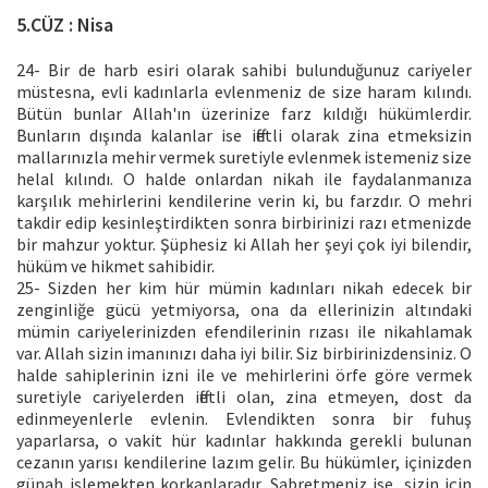
5.CÜZ : Nisa
24- Bir de harb esiri olarak sahibi bulunduğunuz cariyeler
müstesna, evli kadınlarla evlenmeniz de size haram kılındı.
Bütün bunlar Allah'ın üzerinize farz kıldığı hükümlerdir.
Bunların dışında kalanlar ise iffetli olarak zina etmeksizin
mallarınızla mehir vermek suretiyle evlenmek istemeniz size
helal kılındı. O halde onlardan nikah ile faydalanmanıza
karşılık mehirlerini kendilerine verin ki, bu farzdır. O mehri
takdir edip kesinleştirdikten sonra birbirinizi razı etmenizde
bir mahzur yoktur. Şüphesiz ki Allah her şeyi çok iyi bilendir,
hüküm ve hikmet sahibidir.
25- Sizden her kim hür mümin kadınları nikah edecek bir
zenginliğe gücü yetmiyorsa, ona da ellerinizin altındaki
mümin cariyelerinizden efendilerinin rızası ile nikahlamak
var. Allah sizin imanınızı daha iyi bilir. Siz birbirinizdensiniz. O
halde sahiplerinin izni ile ve mehirlerini örfe göre vermek
suretiyle cariyelerden iffetli olan, zina etmeyen, dost da
edinmeyenlerle evlenin. Evlendikten sonra bir fuhuş
yaparlarsa, o vakit hür kadınlar hakkında gerekli bulunan
cezanın yarısı kendilerine lazım gelir. Bu hükümler, içinizden
günah işlemekten korkanlaradır. Sabretmeniz ise, sizin için