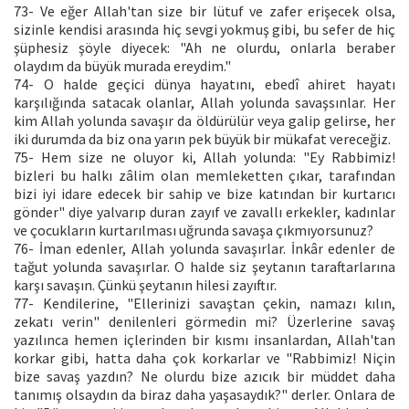
73- Ve eğer Allah'tan size bir lütuf ve zafer erişecek olsa,
sizinle kendisi arasında hiç sevgi yokmuş gibi, bu sefer de hiç
şüphesiz şöyle diyecek: "Ah ne olurdu, onlarla beraber
olaydım da büyük murada ereydim."
74- O halde geçici dünya hayatını, ebedî ahiret hayatı
karşılığında satacak olanlar, Allah yolunda savaşsınlar. Her
kim Allah yolunda savaşır da öldürülür veya galip gelirse, her
iki durumda da biz ona yarın pek büyük bir mükafat vereceğiz.
75- Hem size ne oluyor ki, Allah yolunda: "Ey Rabbimiz!
bizleri bu halkı zâlim olan memleketten çıkar, tarafından
bizi iyi idare edecek bir sahip ve bize katından bir kurtarıcı
gönder" diye yalvarıp duran zayıf ve zavallı erkekler, kadınlar
ve çocukların kurtarılması uğrunda savaşa çıkmıyorsunuz?
76- İman edenler, Allah yolunda savaşırlar. İnkâr edenler de
tağut yolunda savaşırlar. O halde siz şeytanın taraftarlarına
karşı savaşın. Çünkü şeytanın hilesi zayıftır.
77- Kendilerine, "Ellerinizi savaştan çekin, namazı kılın,
zekatı verin" denilenleri görmedin mi? Üzerlerine savaş
yazılınca hemen içlerinden bir kısmı insanlardan, Allah'tan
korkar gibi, hatta daha çok korkarlar ve "Rabbimiz! Niçin
bize savaş yazdın? Ne olurdu bize azıcık bir müddet daha
tanımış olsaydın da biraz daha yaşasaydık?" derler. Onlara de