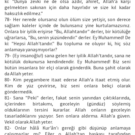
ki: "Dünya zevki ne de olsa azdır, ahiret, Allah'a karşı
gelmekten sakınan için daha hayırlıdır ve size kıl kadar
haksızlık edilmez."
78- Her nerede olursanız olun ölüm size yetişir, son derece
sağlam kaleler içinde de bulunsanız yine kurtulamazsınız.
Onlara bir iyilik erişirse "Bu, Allahtandır" derler, bir kötülüğe
uğrarlarsa, "Bu, senin yüzündendir." derler. Ey Muhammed! De
ki: "Hepsi Allah'tandır." Bu topluma ne oluyor ki, hiç söz
anlamaya yanaşmıyorlar?
79- (Ey insanoğlu!) sana gelen her iyilik Allah'tandır, sana ne
kötülük dokunursa kendindendir. Ey Muhammed! Biz seni
bütün insanlara bir elçi olarak gönderdik. Buna şahit olarak
da Allah yeter.
80- Kim peygambere itaat ederse Allah'a itaat etmiş olur.
Kim de yüz çevirirse, biz seni onlara bekçi olarak
göndermedik.
81- Sana "Peki" derler, fakat senin yanından çıktıklarında,
içlerinden birtakımı, geceleyin (gündüz) söylemiş
olduklarının tersini kurarlar. Allah onların geceleyin
tasarladıklarını yazıyor. Sen onlara aldırma. Allah'a güven.
Vekil olarak Allah yeter.
82- Onlar hâlâ Kur'ân'ı gereği gibi düşünüp anlamaya
çalışmazlar mı? Eğer o Allah'tan başkası tarafından