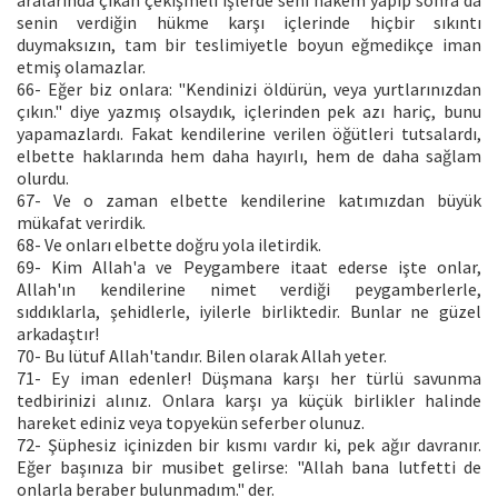
aralarında çıkan çekişmeli işlerde seni hakem yapıp sonra da
senin verdiğin hükme karşı içlerinde hiçbir sıkıntı
duymaksızın, tam bir teslimiyetle boyun eğmedikçe iman
etmiş olamazlar.
66- Eğer biz onlara: "Kendinizi öldürün, veya yurtlarınızdan
çıkın." diye yazmış olsaydık, içlerinden pek azı hariç, bunu
yapamazlardı. Fakat kendilerine verilen öğütleri tutsalardı,
elbette haklarında hem daha hayırlı, hem de daha sağlam
olurdu.
67- Ve o zaman elbette kendilerine katımızdan büyük
mükafat verirdik.
68- Ve onları elbette doğru yola iletirdik.
69- Kim Allah'a ve Peygambere itaat ederse işte onlar,
Allah'ın kendilerine nimet verdiği peygamberlerle,
sıddıklarla, şehidlerle, iyilerle birliktedir. Bunlar ne güzel
arkadaştır!
70- Bu lütuf Allah'tandır. Bilen olarak Allah yeter.
71- Ey iman edenler! Düşmana karşı her türlü savunma
tedbirinizi alınız. Onlara karşı ya küçük birlikler halinde
hareket ediniz veya topyekün seferber olunuz.
72- Şüphesiz içinizden bir kısmı vardır ki, pek ağır davranır.
Eğer başınıza bir musibet gelirse: "Allah bana lutfetti de
onlarla beraber bulunmadım." der.