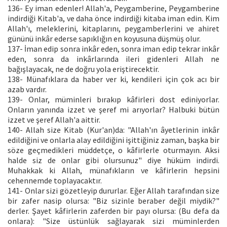
136- Ey iman edenler! Allah'a, Peygamberine, Peygamberine
indirdiği Kitab'a, ve daha önce indirdiği kitaba iman edin. Kim
Allah'ı, meleklerini, kitaplarını, peygamberlerini ve ahiret
gününü inkâr ederse sapıklığın en koyusuna düşmüş olur.
137- İman edip sonra inkâr eden, sonra iman edip tekrar inkâr
eden, sonra da inkârlarında ileri gidenleri Allah ne
bağışlayacak, ne de doğru yola eriştirecektir.
138- Münafıklara da haber ver ki, kendileri için çok acı bir
azab vardır.
139- Onlar, müminleri bırakıp kâfirleri dost ediniyorlar.
Onların yanında izzet ve şeref mi arıyorlar? Halbuki bütün
izzet ve şeref Allah'a aittir.
140- Allah size Kitab (Kur'an)da: "Allah'ın âyetlerinin inkâr
edildiğini ve onlarla alay edildiğini işittiğiniz zaman, başka bir
söze geçmedikleri müddetçe, o kâfirlerle oturmayın. Aksi
halde siz de onlar gibi olursunuz" diye hüküm indirdi.
Muhakkak ki Allah, münafıkların ve kâfirlerin hepsini
cehennemde toplayacaktır.
141- Onlar sizi gözetleyip dururlar. Eğer Allah tarafından size
bir zafer nasip olursa: "Biz sizinle beraber değil miydik?"
derler. Şayet kâfirlerin zaferden bir payı olursa: (Bu defa da
onlara): "Size üstünlük sağlayarak sizi müminlerden