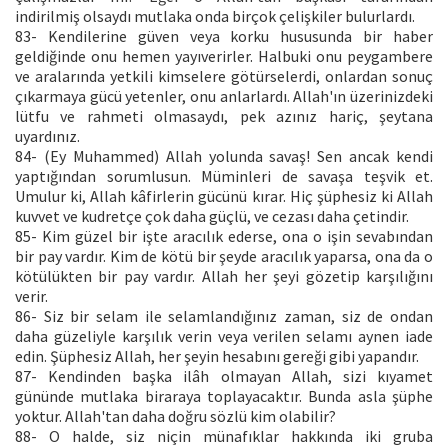
indirilmiş olsaydı mutlaka onda birçok çelişkiler bulurlardı.
83- Kendilerine güven veya korku hususunda bir haber
geldiğinde onu hemen yayıverirler. Halbuki onu peygambere
ve aralarında yetkili kimselere götürselerdi, onlardan sonuç
çıkarmaya gücü yetenler, onu anlarlardı. Allah'ın üzerinizdeki
lütfu ve rahmeti olmasaydı, pek azınız hariç, şeytana
uyardınız.
84- (Ey Muhammed) Allah yolunda savaş! Sen ancak kendi
yaptığından sorumlusun. Müminleri de savaşa teşvik et.
Umulur ki, Allah kâfirlerin gücünü kırar. Hiç şüphesiz ki Allah
kuvvet ve kudretçe çok daha güçlü, ve cezası daha çetindir.
85- Kim güzel bir işte aracılık ederse, ona o işin sevabından
bir pay vardır. Kim de kötü bir şeyde aracılık yaparsa, ona da o
kötülükten bir pay vardır. Allah her şeyi gözetip karşılığını
verir.
86- Siz bir selam ile selamlandığınız zaman, siz de ondan
daha güzeliyle karşılık verin veya verilen selamı aynen iade
edin. Şüphesiz Allah, her şeyin hesabını gereği gibi yapandır.
87- Kendinden başka ilâh olmayan Allah, sizi kıyamet
gününde mutlaka biraraya toplayacaktır. Bunda asla şüphe
yoktur. Allah'tan daha doğru sözlü kim olabilir?
88- O halde, siz niçin münafıklar hakkında iki gruba