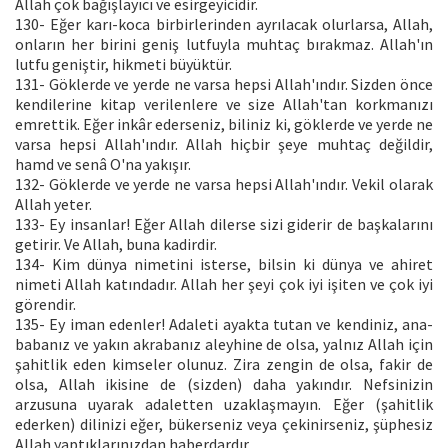
Allah çok bağışlayıcı ve esirgeyicidir.
130- Eğer karı-koca birbirlerinden ayrılacak olurlarsa, Allah,
onların her birini geniş lutfuyla muhtaç bırakmaz. Allah'ın
lutfu geniştir, hikmeti büyüktür.
131- Göklerde ve yerde ne varsa hepsi Allah'ındır. Sizden önce
kendilerine kitap verilenlere ve size Allah'tan korkmanızı
emrettik. Eğer inkâr ederseniz, biliniz ki, göklerde ve yerde ne
varsa hepsi Allah'ındır. Allah hiçbir şeye muhtaç değildir,
hamd ve senâ O'na yakışır.
132- Göklerde ve yerde ne varsa hepsi Allah'ındır. Vekil olarak
Allah yeter.
133- Ey insanlar! Eğer Allah dilerse sizi giderir de başkalarını
getirir. Ve Allah, buna kadirdir.
134- Kim dünya nimetini isterse, bilsin ki dünya ve ahiret
nimeti Allah katındadır. Allah her şeyi çok iyi işiten ve çok iyi
görendir.
135- Ey iman edenler! Adaleti ayakta tutan ve kendiniz, ana-
babanız ve yakın akrabanız aleyhine de olsa, yalnız Allah için
şahitlik eden kimseler olunuz. Zira zengin de olsa, fakir de
olsa, Allah ikisine de (sizden) daha yakındır. Nefsinizin
arzusuna uyarak adaletten uzaklaşmayın. Eğer (şahitlik
ederken) dilinizi eğer, bükerseniz veya çekinirseniz, şüphesiz
Allah yaptıklarınızdan haberdardır.