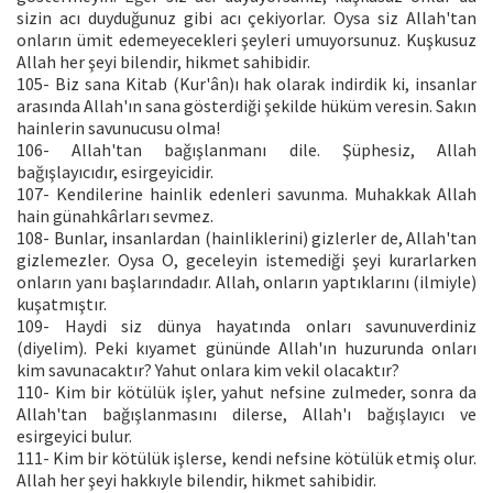
sizin acı duyduğunuz gibi acı çekiyorlar. Oysa siz Allah'tan
onların ümit edemeyecekleri şeyleri umuyorsunuz. Kuşkusuz
Allah her şeyi bilendir, hikmet sahibidir.
105- Biz sana Kitab (Kur'ân)ı hak olarak indirdik ki, insanlar
arasında Allah'ın sana gösterdiği şekilde hüküm veresin. Sakın
hainlerin savunucusu olma!
106- Allah'tan bağışlanmanı dile. Şüphesiz, Allah
bağışlayıcıdır, esirgeyicidir.
107- Kendilerine hainlik edenleri savunma. Muhakkak Allah
hain günahkârları sevmez.
108- Bunlar, insanlardan (hainliklerini) gizlerler de, Allah'tan
gizlemezler. Oysa O, geceleyin istemediği şeyi kurarlarken
onların yanı başlarındadır. Allah, onların yaptıklarını (ilmiyle)
kuşatmıştır.
109- Haydi siz dünya hayatında onları savunuverdiniz
(diyelim). Peki kıyamet gününde Allah'ın huzurunda onları
kim savunacaktır? Yahut onlara kim vekil olacaktır?
110- Kim bir kötülük işler, yahut nefsine zulmeder, sonra da
Allah'tan bağışlanmasını dilerse, Allah'ı bağışlayıcı ve
esirgeyici bulur.
111- Kim bir kötülük işlerse, kendi nefsine kötülük etmiş olur.
Allah her şeyi hakkıyle bilendir, hikmet sahibidir.