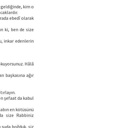
 geldiğinde, kim o
caklardır.
Orada ebedî olarak
un ki, ben de size
u, inkar edenlerin
 okuyorsunuz. Hâlâ
dan başkasına ağır
tırlayın.
en şefaat da kabul
azabın en kötüsünü
nda size Rabbiniz
ı suda boğduk, siz