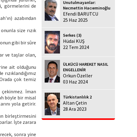
Unutulmayanlar:
ni, görmelerini de
Necmettin Hacıeminoğlu
Efendi BARUTCU
lah'ın) azabından
25 Haz 2025
 onunla size rızık
Serkes (3)
Hüdai KUŞ
onun gibi bir sûre
22 Tem 2024
r ve taşlar olan,
ÜLKÜCÜ HAREKET NASIL
rine ait olduğunu
ENGELLENİR
e rızıklandığımız
Orkun Özeller
. Orada çok temiz
03 Haz 2024
n çekinmez. İman
Türkistanlılık 2
ah böyle bir misal
Altan Çetin
rını yola getirir.
28 Ara 2023
ın birleştirmesini
arlar. İşte zarara
dürecek, sonra yine