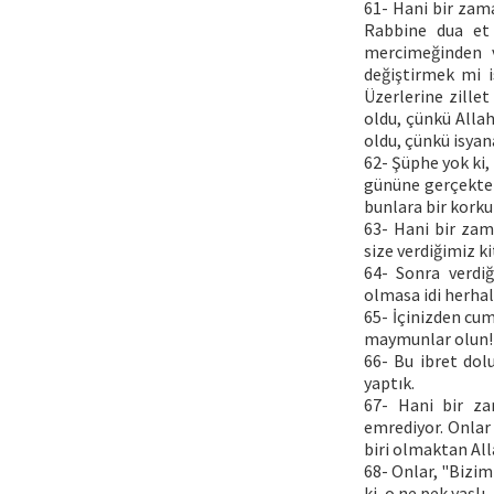
61- Hani bir zama
Rabbine dua et 
mercimeğinden v
değiştirmek mi i
Üzerlerine zille
oldu, çünkü Allah
oldu, çünkü isyana
62- Şüphe yok ki, 
gününe gerçekten 
bunlara bir korku
63- Hani bir zam
size verdiğimiz k
64- Sonra verdiğ
olmasa idi herha
65- İçinizden cum
maymunlar olun!"
66- Bu ibret dolu
yaptık.
67- Hani bir za
emrediyor. Onlar 
biri olmaktan Alla
68- Onlar, "Bizim
ki, o ne pek yaşlı,