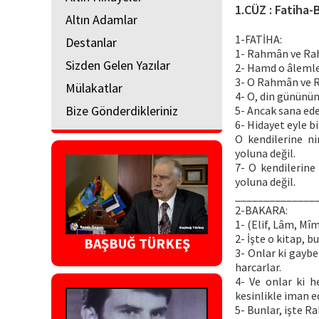
1.CÜZ : Fatiha-
Altın Adamlar
1-FATİHA:
Destanlar
1- Rahmân ve Rah
Sizden Gelen Yazılar
2- Hamd o âlemle
3- O Rahmân ve 
Mülakatlar
4- O, din gününün
Bize Gönderdikleriniz
5- Ancak sana eder
6- Hidayet eyle bi
O kendilerine n
yoluna değil.
7- O kendilerine
yoluna değil.
______________
2-BAKARA:
1- (Elif, Lâm, Mîm
2- İşte o kitap, 
BAŞBUĞ TÜRKEŞ
3- Onlar ki gaybe
harcarlar.
4- Ve onlar ki h
kesinlikle iman e
5- Bunlar, işte Ra