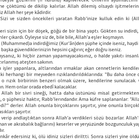
ne çöktümü de dikilip kalırlar. Allah dilemiş olsaydı işitmeleri
iz Allah her şeye kâdirdir.
 Sizi ve sizden öncekileri yaratan Rabb'inize kulluk edin ki (Al
eri sizin için bir döşek, göğü de bir bina yaptı. Gökten su indirdi,
nler çıkardı. Öyleyse siz de, bile bile, Allah'a eşler koşmayın.
(Muhammed)a indirdiğimiz (Kur'ân)den şüphe içinde iseniz, haydi 
 başka güvendiklerinizin hepsini çağırın; eğer doğru iseniz.
ysanız, ki hiçbir zaman yapamayacaksınız, o halde yakıtı insanla
azırlanmış ateşten sakının.
lı işler yapanlara, altlarından ırmaklar akan cennetlerin kendile
ki herhangi bir meyveden rızıklandırıldıklarında: "Bu daha önce d
e o rızık birbirinin benzeri olmak üzere, kendilerine sunulacak
ın. Hem onlar orada ebedî kalacaklar.
 Allah bir sivri sineği, hatta daha üstününü misal getirmekte
ki, o şüphesiz haktır, Rabb'lerındandır. Ama küfre saplananlar: "All
di?" derler. Allah onunla birçoklarını şaşırtır, yine onunla birçokla
ıkları şaşırtır.
 verip andlaştıktan sonra Allah'a verdikleri sözü bozarlar. Allah'
man ve akrabalık bağlarını) keserler ve yeryüzünde bozgunculuk yap
ır.
inkâr edersiniz ki, ölü idiniz sizleri diriltti. Sonra sizleri yine öl