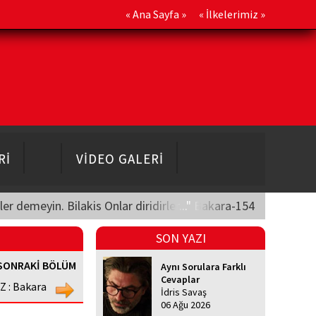
«
Ana Sayfa
» «
İlkelerimiz
»
Rİ
VİDEO GALERİ
üler demeyin. Bilakis Onlar diridirler..." Bakara-154
SON YAZI
SONRAKİ BÖLÜM
Aynı Sorulara Farklı
Cevaplar
Z : Bakara
İdris Savaş
06 Ağu 2026