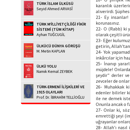
TÜRK İSLAM ÜLKÜSÜ
karanlık üzerleri
Seyid Ahmed ARVASÎ
alıverirdi. Şüphes
21- Ey insanlar!
korunasınız.
TÜRK MÝLLİYETÇİLİİĞİ FİKİR
22- O (Rabb) ki y
SİSTEMİ (TÜM KİTAP)
olarak çeşitli ürü
Ayhan TUĞCUGİL
23- Eğer kulumuz 
ÜLKÜCÜ DÜNYA GÖRÜŞÜ
getirin, Allah'tan
M. Metin KAPLAN
24- Yok yapamadı
inkârcılar için h
25- İnanıp yarar
ÜLKÜ YOLU
müjdele! Onlarda
Namık Kemal ZEYBEK
şeydir" derler v
zevceler de onlar
26- Muhakkak ki
TÜRK-ERMENİ İLİŞKİLERİ VE
1915 OLAYLARI
edenler bilirler 
Prof. Dr. İBRAHİM TELLİOĞLU
ile ne demek iste
Onunla ancak o fas
27- Onlar ki, söz
emrettiği şeyi (i
uğrayanlar onlard
28- Allah'ı nasıl 