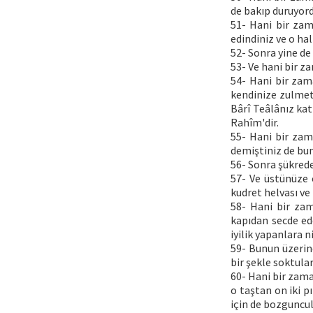
de bakıp duruyor
51- Hani bir zam
edindiniz ve o hal
52- Sonra yine de 
53- Ve hani bir za
54- Hani bir zam
kendinize zulmett
Bârî Teâlânız kat
Rahîm'dir.
55- Hani bir zam
demiştiniz de bun
56- Sonra şükrede
57- Ve üstünüze o
kudret helvası ve 
58- Hani bir zam
kapıdan secde ede
iyilik yapanlara 
59- Bunun üzerin
bir şekle soktular
60- Hani bir zama
o taştan on iki pı
için de bozguncul