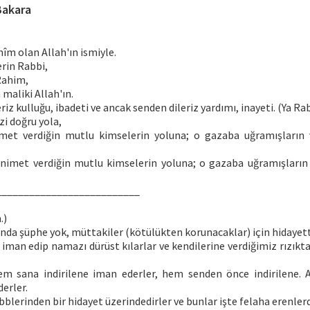
Bakara
îm olan Allah'ın ismiyle.
rin Rabbi,
Rahim,
 maliki Allah'ın.
iz kulluğu, ibadeti ve ancak senden dileriz yardımı, inayeti. (Ya Rab
zi doğru yola,
imet verdiğin mutlu kimselerin yoluna; o gazaba uğramışların 
 nimet verdiğin mutlu kimselerin yoluna; o gazaba uğramışların
__________________________
.)
bunda şüphe yok, müttakiler (kötülükten korunacaklar) için hidayett
 iman edip namazı dürüst kılarlar ve kendilerine verdiğimiz rızıkt
em sana indirilene iman ederler, hem senden önce indirilene. 
derler.
bblerinden bir hidayet üzerindedirler ve bunlar işte felaha erenlerd