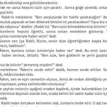
 da döndürülüp ona götürüleceksiniz.
nde ne varsa hepsini sizin için yarattı . Sonra göğe yöneldi, onla
eyi bilir.
 Rabb'in meleklere: "Ben yeryüzünde bir halife yaratacağım" dem
nculuk yapacak ve kan dökecek birisini mi yaratacaksın? Oysa biz 
dis ediyoruz" dediler. (Rabb'in): "Ben sizin bilmediklerinizi bilirim."
simlerin hepsini öğretti, sonra onları meleklere gösterip: 
nları isimleriyle haber verin." dedi.
"Yücesin sen (ya Rab!). Bizim, senin bize öğrettiğinden başka bir
nsin, hakîmsin".
 Âdem, bunlara onları isimleriyle haber ver." dedi. Bu emir üz
ı haber verince, (Allah): "Ben size, ben göklerin ve yerin gayblar
inizi de bilirim" dememiş miydim?" dedi.
eleklere: "Âdem'e secde edin!" dedik, hemen secde ettiler. Yaln
i, inkârcılardan oldu.
 Âdem, sen ve eşin cennette oturun, ikiniz de ondan dilediğiniz ye
aklaşmayın, yoksa zalimlerden olursunuz."
e şeytan onları(n ayağını) oradan kaydırdı, içinde bulundukları (
Birbirinize düşman olarak inin, orada belirli bir vakte kadar sizin içi
dedik.
abb'ından birtakım kelimeler aldı, (onlarla tevbe etti. O da) tev