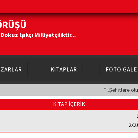
ÖRÜŞÜ
kuz Işıkçı Milliyetçiliktir...
AZARLAR
KİTAPLAR
FOTO GALE
"...Şehitlere öl
KİTAP İÇERİK
2.CÜ