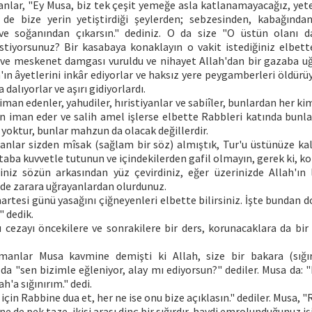
nlar, "Ey Musa, biz tek çeşit yemeğe asla katlanamayacağız, yete
de bize yerin yetiştirdiği şeylerden; sebzesinden, kabağından
e soğanından çıkarsın." dediniz. O da size "O üstün olanı d
stiyorsunuz? Bir kasabaya konaklayın o vakit istediğiniz elbette 
t ve meskenet damgası vuruldu ve nihayet Allah'dan bir gazaba uğr
'ın âyetlerini inkâr ediyorlar ve haksız yere peygamberleri öldürüy
 dalıyorlar ve aşırı gidiyorlardı.
iman edenler, yahudiler, hıristiyanlar ve sabiîler, bunlardan her ki
iman eder ve salih amel işlerse elbette Rabbleri katında bunları
 yoktur, bunlar mahzun da olacak değillerdir.
anlar sizden mîsak (sağlam bir söz) almıştık, Tur'u üstünüze kald
itaba kuvvetle tutunun ve içindekilerden gafil olmayın, gerek ki, k
iniz sözün arkasından yüz çevirdiniz, eğer üzerinizde Allah'ın
lde zarara uğrayanlardan olurdunuz.
artesi günü yasağını çiğneyenleri elbette bilirsiniz. İşte bundan do
 dedik.
 cezayı öncekilere ve sonrakilere bir ders, korunacaklara da bir
manlar Musa kavmine demişti ki Allah, size bir bakara (sığı
da "sen bizimle eğleniyor, alay mı ediyorsun?" dediler. Musa da: 
h'a sığınırım." dedi.
 için Rabbine dua et, her ne ise onu bize açıklasın." dediler. Musa,
 ne de pek taze, ikisi arası dinç bir sığırdır, haydi emrolunduğunuz işi