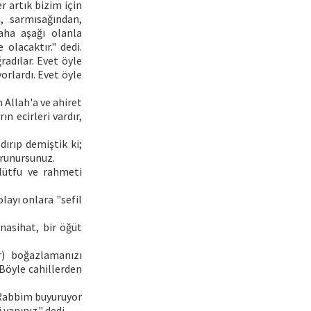
r artık bizim için
, sarmısağından,
aha aşağı olanla
olacaktır." dedi.
adılar. Evet öyle
orlardı. Evet öyle
m Allah'a ve ahiret
n ecirleri vardır,
ırıp demiştik ki;
orunursunuz.
 lütfu ve rahmeti
layı onlara "sefil
 nasihat, bir öğüt
r) boğazlamanızı
"Böyle cahillerden
 "Rabbim buyuruyor
 yapınız." dedi.