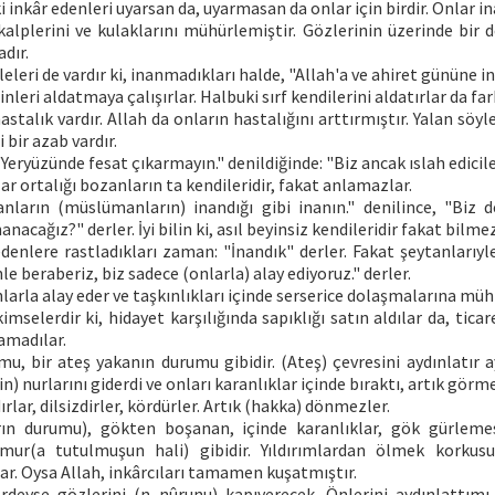
 inkâr edenleri uyarsan da, uyarmasan da onlar için birdir. Onlar i
kalplerini ve kulaklarını mühürlemiştir. Gözlerinin üzerinde bir d
dır.
eleri de vardır ki, inanmadıkları halde, "Allah'a ve ahiret gününe in
nleri aldatmaya çalışırlar. Halbuki sırf kendilerini aldatırlar da fa
astalık vardır. Allah da onların hastalığını arttırmıştır. Yalan söyl
 bir azab vardır.
eryüzünde fesat çıkarmayın." denildiğinde: "Biz ancak ıslah ediciler
onlar ortalığı bozanların ta kendileridir, fakat anlamazlar.
anların (müslümanların) inandığı gibi inanın." denilince, "Biz d
anacağız?" derler. İyi bilin ki, asıl beyinsiz kendileridir fakat bilmez
enlere rastladıkları zaman: "İnandık" derler. Fakat şeytanlarıyle
le beraberiz, biz sadece (onlarla) alay ediyoruz." derler.
nlarla alay eder ve taşkınlıkları içinde serserice dolaşmalarına mühl
imselerdir ki, hidayet karşılığında sapıklığı satın aldılar da, tica
amadılar.
mu, bir ateş yakanın durumu gibidir. (Ateş) çevresini aydınlatır 
n) nurlarını giderdi ve onları karanlıklar içinde bıraktı, artık görme
ırlar, dilsizdirler, kördürler. Artık (hakka) dönmezler.
rın durumu), gökten boşanan, içinde karanlıklar, gök gürlemes
mur(a tutulmuşun hali) gibidir. Yıldırımlardan ölmek korkusu
lar. Oysa Allah, inkârcıları tamamen kuşatmıştır.
deyse gözlerini (n nûrunu) kapıverecek. Önlerini aydınlattımı ı