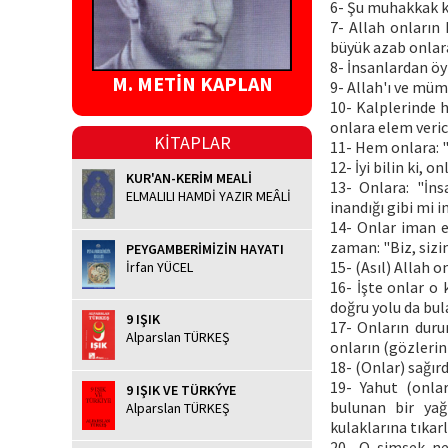
6- Şu muhakkak ki
7- Allah onların 
büyük azab onlara
8- İnsanlardan öyl
M. METİN KAPLAN
9- Allah'ı ve mümi
10- Kalplerinde h
onlara elem verici
KİTAPLAR
11- Hem onlara: "Y
12- İyi bilin ki, 
KUR'AN-KERİM MEALİ
13- Onlara: "İns
ELMALILI HAMDİ YAZIR MEÂLİ
inandığı gibi mi in
14- Onlar iman ed
zaman: "Biz, sizin
PEYGAMBERİMİZİN HAYATI
15- (Asıl) Allah o
İrfan YÜCEL
16- İşte onlar o k
doğru yolu da bul
9 IŞIK
17- Onların duru
Alparslan TÜRKEŞ
onların (gözlerini
18- (Onlar) sağırd
19- Yahut (onla
9 IŞIK VE TÜRKÝYE
bulunan bir yağ
Alparslan TÜRKEŞ
kulaklarına tıkar
20- O şimşek ner