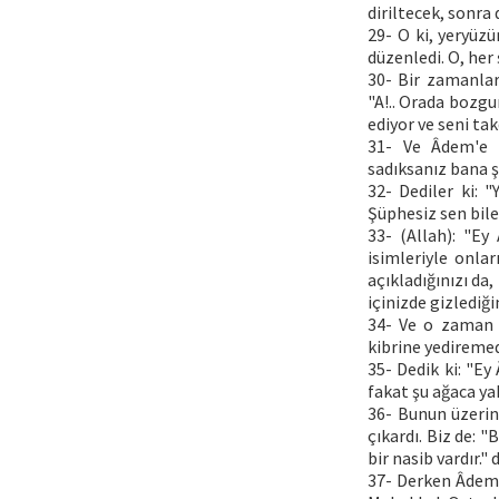
diriltecek, sonra
29- O ki, yeryüzü
düzenledi. O, her ş
30- Bir zamanlar
"A!.. Orada bozgu
ediyor ve seni tak
31- Ve Âdem'e i
sadıksanız bana şu
32- Dediler ki: 
Şüphesiz sen bile
33- (Allah): "Ey
isimleriyle onlar
açıkladığınızı da,
içinizde gizlediğ
34- Ve o zaman m
kibrine yediremed
35- Dedik ki: "Ey
fakat şu ağaca y
36- Bunun üzerin
çıkardı. Biz de: "
bir nasib vardır." 
37- Derken Âdem R