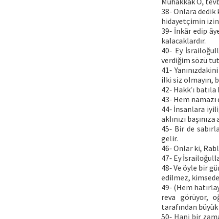
Muhakkak O, tevbe
38- Onlara dedik 
hidayetçimin izin
39- İnkâr edip ây
kalacaklardır.
40- Ey İsrailoğul
verdiğim sözü tu
41- Yanınızdakini
ilki siz olmayın,
42- Hakk'ı batıla 
43- Hem namazı do
44- İnsanlara iyi
aklınızı başınıza
45- Bir de sabırl
gelir.
46- Onlar ki, Rab
47- Ey İsrailoğull
48- Ve öyle bir g
edilmez, kimseden
49- (Hem hatırlay
reva görüyor, oğ
tarafından büyük 
50- Hani bir zama