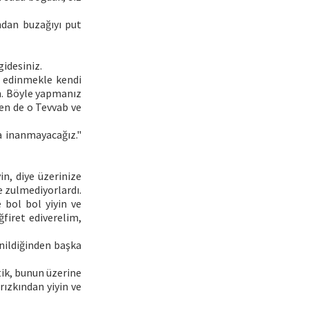
ndan buzağıyı put
gidesiniz.
t edinmekle kendi
ün. Böyle yapmanız
ten de o Tevvab ve
a inanmayacağız."
in, diye üzerinize
ne zulmediyorlardı.
 bol bol yiyin ve
ğfiret ediverelim,
nildiğinden başka
.
tik, bunun üzerine
 rızkından yiyin ve