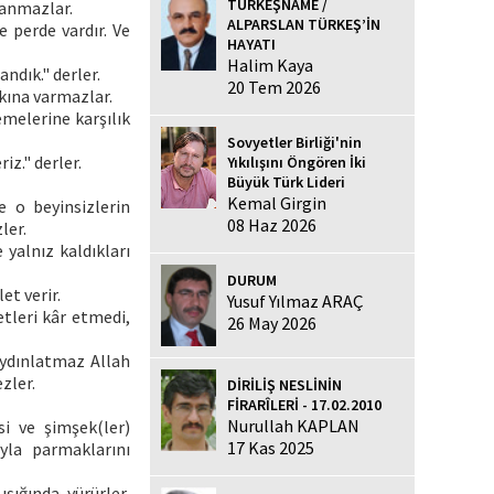
TÜRKEŞNAME /
nanmazlar.
ALPARSLAN TÜRKEŞ’İN
e perde vardır. Ve
HAYATI
Halim Kaya
andık." derler.
20 Tem 2026
rkına varmazlar.
emelerine karşılık
Sovyetler Birliği'nin
iz." derler.
Yıkılışını Öngören İki
Büyük Türk Lideri
Kemal Girgin
e o beyinsizlerin
08 Haz 2026
ler.
 yalnız kaldıkları
DURUM
et verir.
Yusuf Yılmaz ARAÇ
retleri kâr etmedi,
26 May 2026
aydınlatmaz Allah
zler.
DİRİLİŞ NESLİNİN
FİRARÎLERİ - 17.02.2010
Nurullah KAPLAN
i ve şimşek(ler)
17 Kas 2025
yla parmaklarını
şığında yürürler,