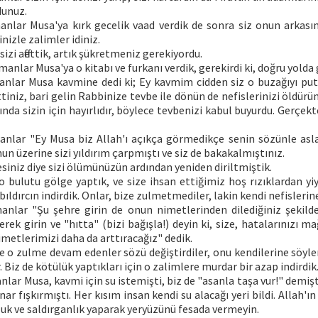
dunuz.
anlar Musa'ya kırk gecelik vaad verdik de sonra siz onun arkası
inizle zalimler idiniz.
sizi affettik, artık şükretmeniz gerekiyordu.
manlar Musa'ya o kitabı ve furkanı verdik, gerekirdi ki, doğru yolda 
anlar Musa kavmine dedi ki; Ey kavmim cidden siz o buzağıyı pu
iniz, bari gelin Rabbinize tevbe ile dönün de nefislerinizi öldür
ında sizin için hayırlıdır, böylece tevbenizi kabul buyurdu. Gerçek
anlar "Ey Musa biz Allah'ı açıkça görmedikçe senin sözünle asl
un üzerine sizi yıldırım çarpmıştı ve siz de bakakalmıştınız.
siniz diye sizi ölümünüzün ardından yeniden diriltmiştik.
 bulutu gölge yaptık, ve size ihsan ettiğimiz hoş rızıklardan yiy
bıldırcın indirdik. Onlar, bize zulmetmediler, lakin kendi nefisleri
anlar "Şu şehre girin de onun nimetlerinden dilediğiniz şekilde
rek girin ve "hıtta" (bizi bağışla!) deyin ki, size, hatalarınızı ma
nimetlerimizi daha da arttıracağız" dedik.
e o zulme devam edenler sözü değiştirdiler, onu kendilerine söyle
. Biz de kötülük yaptıkları için o zalimlere murdar bir azap indirdik
nlar Musa, kavmi için su istemişti, biz de "asanla taşa vur!" demiş
nar fışkırmıştı. Her kısım insan kendi su alacağı yeri bildi. Allah'ın
uk ve saldırganlık yaparak yeryüzünü fesada vermeyin.