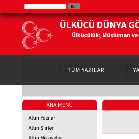
ÜLKÜCÜ DÜNYA G
Ülkücülük; Müslüman ve Do
TÜM YAZILAR
Y
ANA MENÜ
Altın Yazılar
Altın Şiirler
Altın Hikayeler