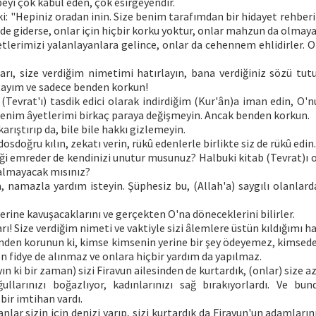
yi çok kabul eden, çok esirgeyendir.
ki: "Hepiniz oradan inin. Size benim tarafımdan bir hidayet rehberi
de giderse, onlar için hiçbir korku yoktur, onlar mahzun da olmaya
etlerimizi yalanlayanlara gelince, onlar da cehennem ehlidirler. 
ları, size verdiğim nimetimi hatırlayın, bana verdiğiniz sözü tut
tayım ve sadece benden korkun!
 (Tevrat'ı) tasdik edici olarak indirdiğim (Kur'ân)a iman edin, O'n
 benim âyetlerimi birkaç paraya değişmeyin. Ancak benden korkun.
karıştırıp da, bile bile hakkı gizlemeyin.
sdoğru kılın, zekatı verin, rükû edenlerle birlikte siz de rükû edin.
liği emreder de kendinizi unutur musunuz? Halbuki kitab (Tevrat)ı
 almayacak mısınız?
a, namazla yardım isteyin. Şüphesiz bu, (Allah'a) saygılı olanlar
lerine kavuşacaklarını ve gerçekten O'na döneceklerini bilirler.
arı! Size verdiğim nimeti ve vaktiyle sizi âlemlere üstün kıldığımı ha
ünden korunun ki, kimse kimsenin yerine bir şey ödeyemez, kimsed
 fidye de alınmaz ve onlara hiçbir yardım da yapılmaz.
ın ki bir zaman) sizi Firavun ailesinden de kurtardık, (onlar) size 
ullarınızı boğazlıyor, kadınlarınızı sağ bırakıyorlardı. Ve bu
bir imtihan vardı.
nlar sizin için denizi yarıp, sizi kurtardık da Firavun'un adamların