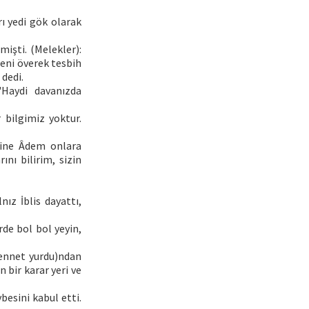
rı yedi gök olarak
işti. (Melekler):
seni överek tesbih
 dedi.
"Haydi davanızda
 bilgimiz yoktur.
erine Âdem onlara
ını bilirim, sizin
ız İblis dayattı,
rde bol bol yeyin,
cennet yurdu)ndan
n bir karar yeri ve
besini kabul etti.