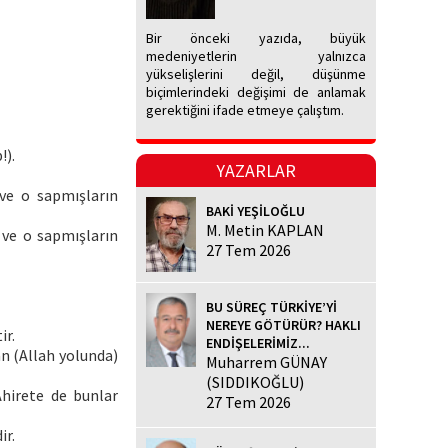
Bir önceki yazıda, büyük
medeniyetlerin yalnızca
yükselişlerini değil, düşünme
biçimlerindeki değişimi de anlamak
gerektiğini ifade etmeye çalıştım.
!).
YAZARLAR
ve o sapmışların
BAKİ YEŞİLOĞLU
M. Metin KAPLAN
 ve o sapmışların
27 Tem 2026
BU SÜREÇ TÜRKİYE’Yİ
NEREYE GÖTÜRÜR? HAKLI
ir.
ENDİŞELERİMİZ...
an (Allah yolunda)
Muharrem GÜNAY
(SIDDIKOĞLU)
Ahirete de bunlar
27 Tem 2026
ir.