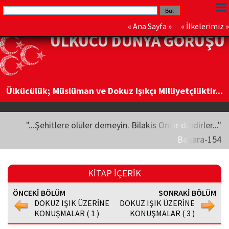
«
Ana Sayfa
» «
İlkelerimiz
»
ÜLKÜCÜ DÜNYA GÖRÜŞÜ
Ülkücülük; Müslüman ve Dokuz Işıkçı Milliyetçiliktir...
"...Şehitlere ölüler demeyin. Bilakis Onlar diridirler..."
Bakara-154
KİTAP İÇERİK
ÖNCEKİ BÖLÜM
SONRAKİ BÖLÜM
DOKUZ IŞIK ÜZERİNE
DOKUZ IŞIK ÜZERİNE
KONUŞMALAR ( 1 )
KONUŞMALAR ( 3 )