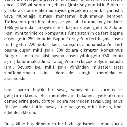
ancak 2359 yıl sonra erişebileceğimiz söylenmiştir. Binlerce
yıl olarak ifade edilen bu sayıda gerçekleri aşan bir yanlışlık
veya mübalağa olması muhtemel bulunmakla beraber,
Türkiye'nin geri bırakılmış ve yoksul durumu meydandadır.
1965 yıllarında Türkiye'de fert başına düşen gelir 250 dolar
iken, aynı tarihlerde komşumuz Yunanistan'ın da fert başına
düşen geliri 250 dolar idi. Bugün Türkiye'nin fert başına düşen
milli geliri 220 dolar iken, komşumuz Yunanistan'ın fert
başına düşen milli geliri 800 dolara çıkmıştır. Komşumuz
Bulgaristan'da ise kişi başına düşen yıllık gelir 750 doları
aşmış bulunmaktadır. Ortadoğu'nun iki buçuk milyon nüfuslu
İsrail Devleti ise, milli gelir yönünden milletler arası
sınıflandırmada ikinci derecede zengin memleketler
arasındadır.
İsrail ayrıca büyük bir savaş sanayiini de kurmuş ve
geliştirmektedir. Bu memleketin hükümet yetkililerinin
demeçlerine göre, dört yıl sonra mermiden savaş uçağına ve
füzeye kadar bütün savaş araç ve gereçlerini üretip, imal
edebileceklerdir.
Bu şekilde baş döndürücü bir hızla gelişmekte olan küçük