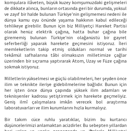
komşulara ilâveten, büyük kuzey komşumuzdaki gelişmeleri
de dikkate alınca, bunların ortasında geri bir durumda, yoksul
ve zayıf bir halde bulunan Türkiye'nin gelişmemesi nedeni ile
dünya kamu oyu önünde yaşama hakkının kabul edileceği
tehlikeye girebilir. Bunun için biz Milliyetçi Hareket Partisi
olarak henüz elektrik çağına, hatta buhar çağına bile
girememiş bulunan Türkiye'nin olağanüstü bir gayret
seferberliği yaparak harekete geçmesini istiyoruz. İleri
memleketlerin takip etmiş oldukları normal ve tarihi
tekâmül safhalarına tâbi olmaksızın milletimize çağlar
üzerinden bir sıçrama yaptırarak Atom, Uzay ve Füze çağına
sokmak istiyoruz.
Milletlerin yükselmesi ve güçlü olabilmeleri, her şeyden önce
ilim ve teknikte ileriye gidebilmelerine bağlıdır. Bunun için
her işten önce dünya çapında yüksek ilim adamları ve
teknisyenler kadrosu yetiştirmek için harekete geçmeliyiz.
Geniş ilmî çalışmalara imkân verecek bol araştırma
laboratuvarları ve ilim kurumlarını hızla kurmalıyız.
Bir takım cüce ruhlu yaratıklar, bizim bu kurtarıcı
düşüncelerimizi anlamaktan acizdirler. Bu sebepten yıllardan