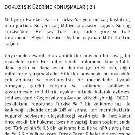
DOKUZ IŞIK ÜZERİNE KONUŞMALAR ( 2 )
Milliyetçi Hareket Partisi Türkiye'de yeni bir çağ başlatmış
olan partidir. Bu yeni çağ Milliyetçi aksiyon çağıdır. Bu çağ
Türkiye'den, "Her şey Türk için, Türk'e göre ve Türk
tarafından" Büyük Türkiye idealine dayanan Milli Doktrin
çağıdır.
Yeryüzünde devamlı olarak milletler arasında bir savaş, bir
mücadele vardır. Her millet kendi toplumunu daha refahlı,
daha güçlü ve daha üstün duruma getirmek için, diğer
milletlerle yarışmaktadır. Milletler arasındaki bu mücadele
çok amansız ve merhametsiz bir mücadeledir. Uyanık
olmayan, gerekli çalışma ve kalkınma kabiliyetini
göstermeyen milletlerin ayaklar altında kalarak ezilmesi
tehlikesi vardır. Geçen yıllarda Avrupa iktisadi işbirliği "OECD"
teşkilâtının raporunda Türkiye % 7 bir kalkınma hızı ile
kalkındığı takdirde ancak 249 yıl sonra, ileri memleketlerin
bugünkü seviyesine ulaşabileceği yazılmıştı. İki hafta kadar
önce yetkili bir hükümet üyesinin yaptığı basın toplantısında
ise; Türkiye'nin % 6,5 bir kalkınma hızı ile ve nüfus artış hızı
da, % 2,6 olduğuna göre, Ortak Pazar ülkelerinin seviyesine