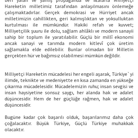
beri yalan ve yanlış propaganda ve iftiralarla Milliyetçi
Hareketin milletimiz tarafından anlaşılmasını önlemeğe
çalışmaktadırlar. Gerçek demokrasi ve Hürriyet ancak
milletimizin cahillikten, geri kalmışlıktan ve yoksulluktan
kurtulması ile mümkündür. Hakiki refah ve kuvvet;
Milliyetçilik şuuru ile dolu, sağlam ahlâklı ve modern sanayii
sahip bir toplum ile yaratılabilir. Güçlü bir millî ekonomi
ancak sanayi ve tarımda modern kitlevî çok üretim
sağlamakla elde edilebilir. Bunlar olmadan bir Milletin
gerçekten hür ve bağımsız olabilmesi mümkün değildir.
Milliyetçi Hareketin mücadelesi her engeli aşarak, Türkiye`yi
ilimde, teknikte ve medeniyette en kısa zamanda en yükseğe
çıkarma mücadelesidir. Mücadelemizin ruhu; insan sevgisi ve
insan haysiyetine sonsuz saygı, her alanda hak ve adalet
düşüncesidir. Hem de her güçlüğe rağmen, hak ve adalet
düşüncesidir.
Bugüne kadar çok başarılı olduk, başarılarımız daha çok
çoğalacaktır. Büyük Türkiye, Güçlü Türkiye muhakkak
olacaktır.