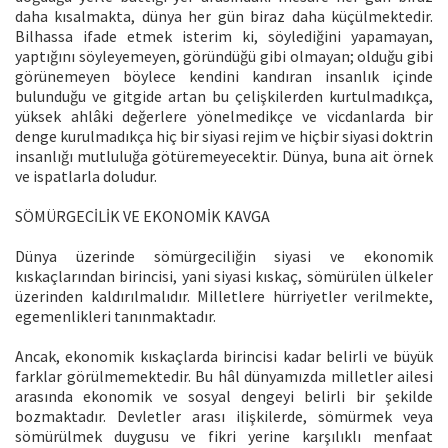
daha kısalmakta, dünya her gün biraz daha küçülmektedir.
Bilhassa ifade etmek isterim ki, söylediğini yapamayan,
yaptığını söyleyemeyen, göründüğü gibi olmayan; olduğu gibi
görünemeyen böylece kendini kandıran insanlık içinde
bulunduğu ve gitgide artan bu çelişkilerden kurtulmadıkça,
yüksek ahlâki değerlere yönelmedikçe ve vicdanlarda bir
denge kurulmadıkça hiç bir siyasi rejim ve hiçbir siyasi doktrin
insanlığı mutluluğa götüremeyecektir. Dünya, buna ait örnek
ve ispat­larla doludur.
SÖMÜRGECİLİK VE EKONOMİK KAVGA
Dünya üzerinde sömürgeciliğin siyasi ve ekonomik
kıskaçlarından birincisi, yani siyasi kıskaç, sömürülen ülkeler
üzerinden kaldırılmalıdır. Milletlere hürriyetler verilmekte,
egemenlikleri tanınmaktadır.
Ancak, ekonomik kıskaçlarda birincisi kadar belirli ve büyük
farklar görülmemektedir. Bu hâl dünyamızda milletler ailesi
arasında ekonomik ve sosyal dengeyi belirli bir şekilde
bozmaktadır. Devletler arası ilişkilerde, sömürmek veya
sömürülmek duygusu ve fikri yerine karşılıklı menfaat