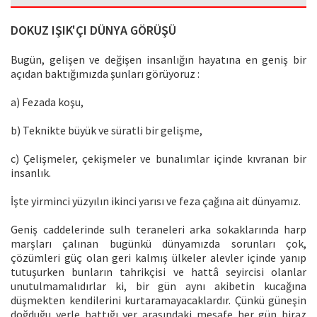
DOKUZ IŞIK'ÇI DÜNYA GÖRÜŞÜ
Bugün, gelişen ve değişen insanlığın hayatına en geniş bir
açıdan baktığımızda şunları görüyoruz :
a) Fezada koşu,
b) Teknikte büyük ve süratli bir gelişme,
c) Çelişmeler, çekişmeler ve bunalımlar içinde kıvranan bir
insanlık.
İşte yirminci yüzyılın ikinci yarısı ve feza çağına ait dünyamız.
Geniş caddelerinde sulh teraneleri arka sokaklarında harp
marşları çalınan bugünkü dünyamızda sorunları çok,
çözümleri güç olan geri kalmış ülkeler alevler içinde yanıp
tutuşurken bunların tahrikçisi ve hattâ seyircisi olanlar
unutulmamalıdırlar ki, bir gün aynı akibetin kucağına
düşmekten kendilerini kurtaramayacaklardır. Çünkü güneşin
doğduğu yerle battığı yer arasındaki mesafe her gün biraz