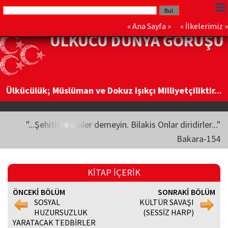
«
Ana Sayfa
» «
İlkelerimiz
»
ÜLKÜCÜ DÜNYA GÖRÜŞÜ
Ülkücülük; Müslüman ve Dokuz Işıkçı Milliyetçiliktir...
"...Şehitlere ölüler demeyin. Bilakis Onlar diridirler..."
Bakara-154
KİTAP İÇERİK
ÖNCEKİ BÖLÜM
SONRAKİ BÖLÜM
SOSYAL
KÜLTÜR SAVAŞI
HUZURSUZLUK
(SESSİZ HARP)
YARATACAK TEDBİRLER