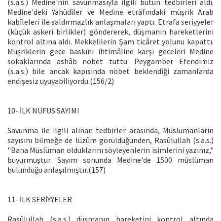
(s.a.s.) Medine'nin savunmasıyla ilgili bütün tedbirleri aldı.
Medine'deki Yahûdîler ve Medine etrâfındaki müşrik Arab
kabîleleri ile saldırmazlık anlaşmaları yaptı. Etrafa seriyyeler
(küçük askeri birlikler) göndererek, düşmanın hareketlerini
kontrol altına aldı. Mekkelilerin Şam ticâret yolunu kapattı.
Müşriklerin gece baskını ihtimâline karşı geceleri Medine
sokaklarında ashâb nöbet tuttu. Peygamber Efendimiz
(s.a.s.) bile ancak kapısında nöbet beklendiği zamanlarda
endişesiz uyuyabiliyordu.(156/2)
10- İLK NÜFUS SAYIMI
Savunma ile ilgili alınan tedbirler arasında, Müslümanların
sayısını bilmeğe de lüzûm görüldüğünden, Rasûlullah (s.a.s.)
"Bana Müslüman olduklarını söyleyenlerin isimlerini yazınız,"
buyurmuştur. Sayım sonunda Medine'de 1500 müslüman
bulunduğu anlaşılmıştır.(157)
11- İLK SERİYYELER
Rasûlullah (s.a.s.) düşmanın hareketini kontrol altında