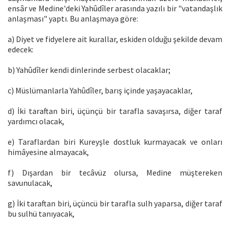
ensâr ve Medine'deki Yahûdîler arasında yazılı bir "vatandaşlık
anlaşması" yaptı. Bu anlaşmaya göre:
a) Diyet ve fidyelere ait kurallar, eskiden olduğu şekilde devam
edecek:
b) Yahûdîler kendi dinlerinde serbest olacaklar;
c) Müslümanlarla Yahûdîler, barış içinde yaşayacaklar,
d) İki taraftan biri, üçünçü bir tarafla savaşırsa, diğer taraf
yardımcı olacak,
e) Taraflardan biri Kureyşle dostluk kurmayacak ve onları
himâyesine almayacak,
f) Dışardan bir tecâvüz olursa, Medine müştereken
savunulacak,
g) İki taraftan biri, üçüncü bir tarafla sulh yaparsa, diğer taraf
bu sulhü tanıyacak,