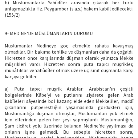
h) Müslümanlarla Yahûdîler arasında çıkacak her türlü
anlaşmazlıkta Hz. Peygamber (s.a.s.) hakem kabûl edilecekti.
(155/2)
9- MEDİNE'DE MÜSLÜMANLARIN DURUMU
Müslümanlar Medineye göç etmekle rahata kavuşmuş
olmadılar. Bir bakıma tehlike ve düşmanları daha da çoğaldı.
Hicretten önce karşılarında düşman olarak yalnızca Mekke
müşrikleri vardı. Hicretten sonra puta tapıcı müşrikler,
münâfıklar ve Yahûdîler olmak üzere üç sınıf düşmanla karşı
karşıya geldiler.
a) Puta tapıcı müşrik Arablar: Arabistan'ın çeşitli
bölgelerinde Kâbe'yi ve putlarını ziyârete gelen Arab
kabîleleri sâyesinde bol kazanç elde eden Mekkeliler, maddî
çıkarlarını putperestliğin yaşamasında gördükleri için,
Müslümanlığa düşman olmuşlar, Müslümanları yok etmek
için ellerinden gelen her şeyi yapmışlardı. Müslümanlığın,
Şam ticâret yolu üzerinde bulunan Medine'de yayılması da
onların işine gelmedi. Bu sebeple hicretten sonra,