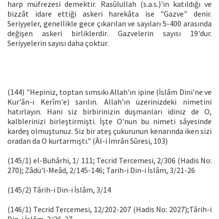
harp müfrezesi demektir. Rasûlullah (s.a.s.)'in katıldığı ve
bizzât idare ettiği askeri harekâta ise "Gazve" denir.
Seriyyeler, genellikle gece çıkarılan ve sayıları 5-400 arasında
değişen askeri birliklerdir. Gazvelerin sayısı 19'dur.
Seriyyelerin sayısı daha çoktur.
(144) "Hepiniz, toptan sımsıkı Allah'ın ipine (İslâm Dini'ne ve
Kur'ân-ı Kerîm'e) sarılın. Allah'ın üzerinizdeki nimetini
hatırlayın. Hani siz birbirinizin düşmanları idiniz de O,
kalblerinizi birleştirmişti. İşte O'nun bu nimeti sâyesinde
kardeş olmuştunuz. Siz bir ateş çukurunun kenarında iken sizi
oradan da O kurtarmıştı." (Âl-i İmrân Sûresi, 103)
(145/1) el-Buhârhi, 1/ 111; Tecrid Tercemesi, 2/306 (Hadis No:
270); Zâdü'l-Meâd, 2/145-146; Tarih-i Din-i İslâm, 3/21-26
(145/2) Târih-i Din-i İslâm, 3/14
(146/1) Tecrid Tercemesi, 12/202-207 (Hadis No: 2027);Târih-i