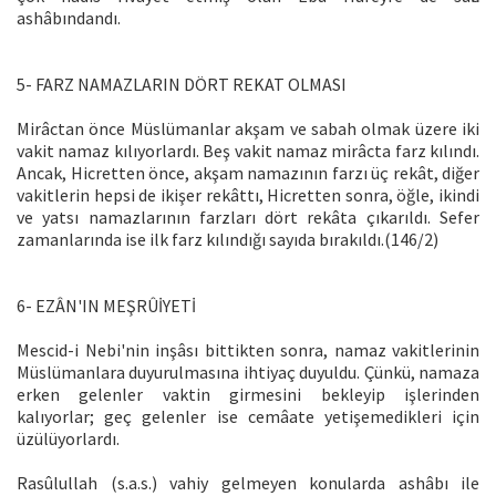
ashâbındandı.
5- FARZ NAMAZLARIN DÖRT REKAT OLMASI
Mirâctan önce Müslümanlar akşam ve sabah olmak üzere iki
vakit namaz kılıyorlardı. Beş vakit namaz mirâcta farz kılındı.
Ancak, Hicretten önce, akşam namazının farzı üç rekât, diğer
vakitlerin hepsi de ikişer rekâttı, Hicretten sonra, öğle, ikindi
ve yatsı namazlarının farzları dört rekâta çıkarıldı. Sefer
zamanlarında ise ilk farz kılındığı sayıda bırakıldı.(146/2)
6- EZÂN'IN MEŞRÛİYETİ
Mescid-i Nebi'nin inşâsı bittikten sonra, namaz vakitlerinin
Müslümanlara duyurulmasına ihtiyaç duyuldu. Çünkü, namaza
erken gelenler vaktin girmesini bekleyip işlerinden
kalıyorlar; geç gelenler ise cemâate yetişemedikleri için
üzülüyorlardı.
Rasûlullah (s.a.s.) vahiy gelmeyen konularda ashâbı ile