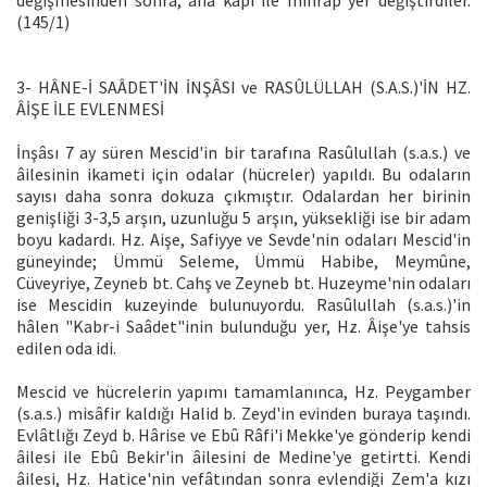
değişmesinden sonra, ana kapı ile mihrap yer değiştirdiler.
(145/1)
3- HÂNE-İ SAÂDET'İN İNŞÂSI ve RASÛLÜLLAH (S.A.S.)'İN HZ.
ÂİŞE İLE EVLENMESİ
İnşâsı 7 ay süren Mescid'in bir tarafına Rasûlullah (s.a.s.) ve
âilesinin ikameti için odalar (hücreler) yapıldı. Bu odaların
sayısı daha sonra dokuza çıkmıştır. Odalardan her birinin
genişliği 3-3,5 arşın, uzunluğu 5 arşın, yüksekliği ise bir adam
boyu kadardı. Hz. Aişe, Safiyye ve Sevde'nin odaları Mescid'in
güneyinde; Ümmü Seleme, Ümmü Habibe, Meymûne,
Cüveyriye, Zeyneb bt. Cahş ve Zeyneb bt. Huzeyme'nin odaları
ise Mescidin kuzeyinde bulunuyordu. Rasûlullah (s.a.s.)'in
hâlen "Kabr-i Saâdet"inin bulunduğu yer, Hz. Âişe'ye tahsis
edilen oda idi.
Mescid ve hücrelerin yapımı tamamlanınca, Hz. Peygamber
(s.a.s.) misâfir kaldığı Halid b. Zeyd'in evinden buraya taşındı.
Evlâtlığı Zeyd b. Hârise ve Ebû Râfi'i Mekke'ye gönderip kendi
âilesi ile Ebû Bekir'in âilesini de Medine'ye getirtti. Kendi
âilesi, Hz. Hatice'nin vefâtından sonra evlendiği Zem'a kızı