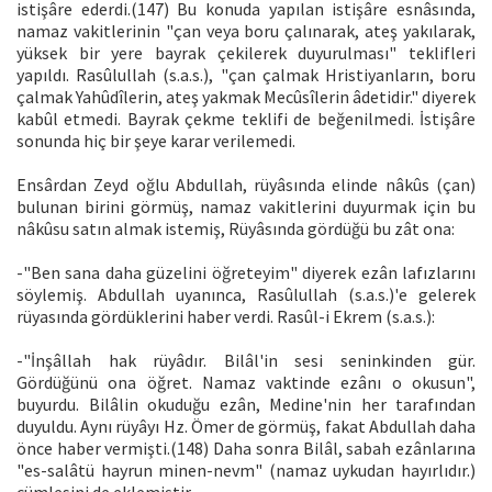
istişâre ederdi.(147) Bu konuda yapılan istişâre esnâsında,
namaz vakitlerinin "çan veya boru çalınarak, ateş yakılarak,
yüksek bir yere bayrak çekilerek duyurulması" teklifleri
yapıldı. Rasûlullah (s.a.s.), "çan çalmak Hristiyanların, boru
çalmak Yahûdîlerin, ateş yakmak Mecûsîlerin âdetidir." diyerek
kabûl etmedi. Bayrak çekme teklifi de beğenilmedi. İstişâre
sonunda hiç bir şeye karar verilemedi.
Ensârdan Zeyd oğlu Abdullah, rüyâsında elinde nâkûs (çan)
bulunan birini görmüş, namaz vakitlerini duyurmak için bu
nâkûsu satın almak istemiş, Rüyâsında gördüğü bu zât ona:
-"Ben sana daha güzelini öğreteyim" diyerek ezân lafızlarını
söylemiş. Abdullah uyanınca, Rasûlullah (s.a.s.)'e gelerek
rüyasında gördüklerini haber verdi. Rasûl-i Ekrem (s.a.s.):
-"İnşâllah hak rüyâdır. Bilâl'in sesi seninkinden gür.
Gördüğünü ona öğret. Namaz vaktinde ezânı o okusun",
buyurdu. Bilâlin okuduğu ezân, Medine'nin her tarafından
duyuldu. Aynı rüyâyı Hz. Ömer de görmüş, fakat Abdullah daha
önce haber vermişti.(148) Daha sonra Bilâl, sabah ezânlarına
"es-salâtü hayrun minen-nevm" (namaz uykudan hayırlıdır.)