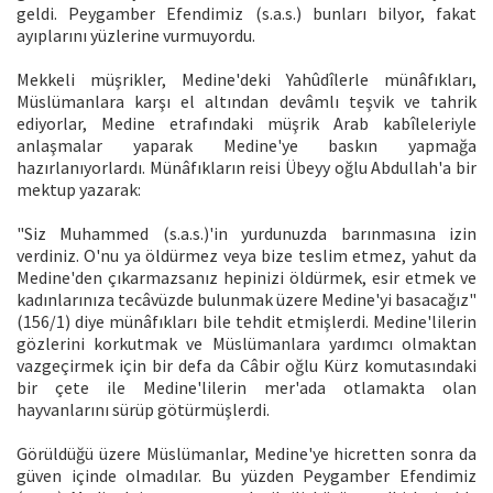
geldi. Peygamber Efendimiz (s.a.s.) bunları bilyor, fakat
ayıplarını yüzlerine vurmuyordu.
Mekkeli müşrikler, Medine'deki Yahûdîlerle münâfıkları,
Müslümanlara karşı el altından devâmlı teşvik ve tahrik
ediyorlar, Medine etrafındaki müşrik Arab kabîleleriyle
anlaşmalar yaparak Medine'ye baskın yapmağa
hazırlanıyorlardı. Münâfıkların reisi Übeyy oğlu Abdullah'a bir
mektup yazarak:
"Siz Muhammed (s.a.s.)'in yurdunuzda barınmasına izin
verdiniz. O'nu ya öldürmez veya bize teslim etmez, yahut da
Medine'den çıkarmazsanız hepinizi öldürmek, esir etmek ve
kadınlarınıza tecâvüzde bulunmak üzere Medine'yi basacağız"
(156/1) diye münâfıkları bile tehdit etmişlerdi. Medine'lilerin
gözlerini korkutmak ve Müslümanlara yardımcı olmaktan
vazgeçirmek için bir defa da Câbir oğlu Kürz komutasındaki
bir çete ile Medine'lilerin mer'ada otlamakta olan
hayvanlarını sürüp götürmüşlerdi.
Görüldüğü üzere Müslümanlar, Medine'ye hicretten sonra da
güven içinde olmadılar. Bu yüzden Peygamber Efendimiz