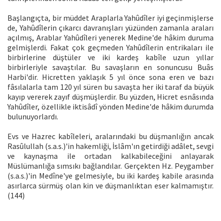
Başlangıçta, bir müddet Araplarla Yahûdîler iyi geçinmişlerse
de, Yahûdîlerin çıkarcı davranışları yüzünden zamanla araları
açılmış, Arablar Yahûdîleri yenerek Medine'de hâkim duruma
gelmişlerdi. Fakat çok geçmeden Yahûdîlerin entrikaları ile
birbirlerine düştüler ve iki kardeş kabîle uzun yıllar
birbirleriyle savaştılar. Bu savaşların en sonuncusu Buâs
Harbi'dir. Hicretten yaklaşık 5 yıl önce sona eren ve bazı
fâsılalarla tam 120 yıl süren bu savaşta her iki taraf da büyük
kayıp vererek zayıf düşmüşlerdir. Bu yüzden, Hicret esnâsında
Yahûdîler, özellikle iktisâdî yönden Medine'de hâkim durumda
bulunuyorlardı.
Evs ve Hazrec kabîleleri, aralarındaki bu düşmanlığın ancak
Rasûlullah (s.a.s.)'in hakemliği, İslâm'ın getirdiği adâlet, sevgi
ve kaynaşma ile ortadan kalkabileceğini anlayarak
Müslümanlığa sımsıkı bağlandılar. Gerçekten Hz. Peygamber
(s.a.s.)'in Medîne'ye gelmesiyle, bu iki kardeş kabile arasında
asırlarca sürmüş olan kin ve düşmanlıktan eser kalmamıştır.
(144)