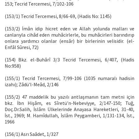
153; Tecrid Tercemesi, 7/102-106
(153/1) Tecrid Tercemesi, 8/66-69, (Hadis No: 1145)
(153/2) İmân idip hicret eden ve Allah yolunda malları ve
canlarıyla cihâd eden muhâcirlerle, bu muhâcirleri barındırıp
onlara yardımcı olanlar (ensâr) bir birlerinin velisidir. (el-
Enfâl Sûresi, 72)
(154) Bkz. el-Buhârî 3/3 Tecrid Tercemesi, 6/407, (Hadis
No:958)
(155/1) Tecrid Tercemesi, 7/99-106 (1035 numaralı hadisin
izahı); Zâdü'l-Meâd, 2/146
(155/2) 47 maddelik bu yazılı antlaşmanın tam metni için
bkz. İbn Hişâm, es Sîretü'n-Nebeviyye, 2/147-150; Tuğ,
Doç.Dr.Salih, İslâm Ülkelerinde Anayasa Hareketleri, 31-40,
İst., 1969; M. Hamîdullah, İslâm Peygamberi, 1/131-134, İst.,
1966
(156/1) Asrı Saâdet, 1/327