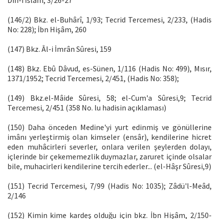
Din-i İslâm, 3/26-27
(146/2) Bkz. el-Buhârî, 1/93; Tecrid Tercemesi, 2/233, (Hadis
No: 228); İbn Hişâm, 260
(147) Bkz. Âl-i İmrân Sûresi, 159
(148) Bkz. Ebû Dâvud, es-Sünen, 1/116 (Hadis No: 499), Mısır,
1371/1952; Tecrid Tercemesi, 2/451, (Hadis No: 358);
(149) Bkz.el-Mâide Sûresi, 58; el-Cum'a Sûresi,9; Tecrid
Tercemesi, 2/451 (358 No. lu hadisin açıklaması)
(150) Daha önceden Medine'yi yurt edinmiş ve gönüllerine
imânı yerleştirmiş olan kimseler (ensâr), kendilerine hicret
eden muhâcirleri severler, onlara verilen şeylerden dolayı,
içlerinde bir çekememezlik duymazlar, zaruret içinde olsalar
bile, muhacirleri kendilerine tercih ederler... (el-Hâşr Sûresi,9)
(151) Tecrid Tercemesi, 7/99 (Hadis No: 1035); Zâdü'l-Meâd,
2/146
(152) Kimin kime kardeş olduğu için bkz. İbn Hişâm, 2/150-