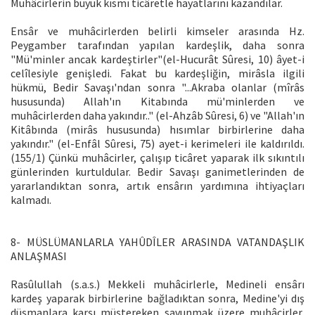
Muhâcirlerin büyük kısmı ticâretle hayatlarını kazandılar.
Ensâr ve muhâcirlerden belirli kimseler arasında Hz.
Peygamber tarafından yapılan kardeşlik, daha sonra
"Mü'minler ancak kardeştirler"(el-Hucurât Sûresi, 10) âyet-i
celîlesiyle genişledi. Fakat bu kardeşliğin, mirâsla ilgili
hükmü, Bedir Savaşı'ndan sonra "...Akraba olanlar (mîrâs
hususunda) Allah'ın Kitabında mü'minlerden ve
muhâcirlerden daha yakındır.." (el-Ahzâb Sûresi, 6) ve "Allah'ın
Kitâbında (mirâs hususunda) hısımlar birbirlerine daha
yakındır." (el-Enfâl Sûresi, 75) ayet-i kerimeleri ile kaldırıldı.
(155/1) Çünkü muhâcirler, çalışıp ticâret yaparak ilk sıkıntılı
günlerinden kurtuldular. Bedir Savaşı ganimetlerinden de
yararlandıktan sonra, artık ensârın yardımına ihtiyaçları
kalmadı.
8- MÜSLÜMANLARLA YAHÛDÎLER ARASINDA VATANDAŞLIK
ANLAŞMASI
Rasûlullah (s.a.s.) Mekkeli muhâcirlerle, Medineli ensârı
kardeş yaparak birbirlerine bağladıktan sonra, Medine'yi dış
düşmanlara karşı müştereken savunmak üzere muhâcirler,