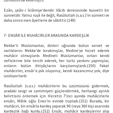
cümlesini de eklemiştir.
Ezân, şeâir-i İslâmiye'dendir. Vâcib derecesinde kuvvetli bir
sünnetdir. Yalnız rüyâ ile değil, Rasûlullah (s.a.s.)'in sünneti ve
daha sonra inen âyetlerle de sâbittir.(149)
7- ENSÂR İLE MUHÂCİRLER ARASINDA KARDEŞLİK
Mekke'li Müslümanlar, dinleri uğrunda bütün servet ve
varlıklarını Mekke'de bırakmışlar, Medine'ye hicret ederek
muhâcir olmuşlardı. Medineli Müslümanlar, onları kendi
nefislerine bile tercih ederek, her türlü yardımı yapmışlar,
onların bütün ihtiyâçlarını karşılamışlardı.(150) Fakat
muhâcirler, ensâr'a yük oluyoruz, kendi kazancımız yok, diye
üzülüyorlardı.
Rasûlullah (s.a.s.) muhâcirlerin bu üzüntüsünü gidermek,
aradaki sevgi ve samimiyeti güçlendirmek, herhangi ayrılık
belirtisini önlemek için Hicretin 7'inci ayında muhâcirlerle
ensârı, Mâlik oğlu Enes'in evinde topladı.(151) Burada, bir
muhâciri, bir ensârla kardeş yaparak 90 (veya 360 kişi asarında
kardeşlik bağı kurdu.(152) Ensâr, muhâcir kardeşlerini alıp