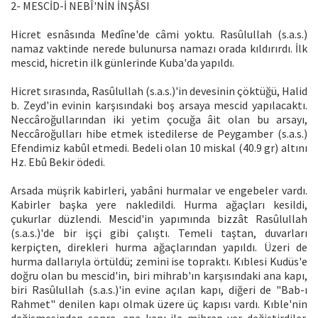
2- MESCİD-İ NEBÎ'NİN İNŞÂSI
Hicret esnâsında Medîne'de câmi yoktu. Rasûlullah (s.a.s.)
namaz vaktinde nerede bulunursa namazı orada kıldırırdı. İlk
mescid, hicretin ilk günlerinde Kuba'da yapıldı.
Hicret sırasında, Rasûlullah (s.a.s.)'in devesinin çöktüğü, Halid
b. Zeyd'in evinin karşısındaki boş arsaya mescid yapılacaktı.
Neccâroğullarından iki yetim çocuğa âit olan bu arsayı,
Neccâroğulları hibe etmek istedilerse de Peygamber (s.a.s.)
Efendimiz kabûl etmedi. Bedeli olan 10 miskal (40.9 gr) altını
Hz. Ebû Bekir ödedi.
Arsada müşrik kabirleri, yabâni hurmalar ve engebeler vardı.
Kabirler başka yere nakledildi. Hurma ağaçları kesildi,
çukurlar düzlendi. Mescid'in yapımında bizzât Rasûlullah
(s.a.s.)'de bir işçi gibi çalıştı. Temeli taştan, duvarları
kerpiçten, direkleri hurma ağaçlarından yapıldı. Üzeri de
hurma dallarıyla örtüldü; zemini ise topraktı. Kıblesi Kudüs'e
doğru olan bu mescid'in, biri mihrab'ın karşısındaki ana kapı,
biri Rasûlullah (s.a.s.)'in evine açılan kapı, diğeri de "Bab-ı
Rahmet" denilen kapı olmak üzere üç kapısı vardı. Kıble'nin