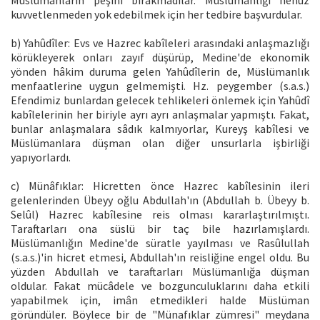
Müslümanların peşini bırakmadılar. Müslümanlığı henüz
kuvvetlenmeden yok edebilmek için her tedbire başvurdular.
b) Yahûdîler: Evs ve Hazrec kabîleleri arasındaki anlaşmazlığı
körükleyerek onları zayıf düşürüp, Medine'de ekonomik
yönden hâkim duruma gelen Yahûdîlerin de, Müslümanlık
menfaatlerine uygun gelmemişti. Hz. peygember (s.a.s.)
Efendimiz bunlardan gelecek tehlikeleri önlemek için Yahûdî
kabîlelerinin her biriyle ayrı ayrı anlaşmalar yapmıştı. Fakat,
bunlar anlaşmalara sâdık kalmıyorlar, Kureyş kabîlesi ve
Müslümanlara düşman olan diğer unsurlarla işbirliği
yapıyorlardı.
c) Münâfıklar: Hicretten önce Hazrec kabîlesinin ileri
gelenlerinden Übeyy oğlu Abdullah'ın (Abdullah b. Übeyy b.
Selûl) Hazrec kabîlesine reis olması kararlaştırılmıştı.
Taraftarları ona süslü bir taç bile hazırlamışlardı.
Müslümanlığın Medine'de süratle yayılması ve Rasûlullah
(s.a.s.)'in hicret etmesi, Abdullah'ın reisliğine engel oldu. Bu
yüzden Abdullah ve taraftarları Müslümanlığa düşman
oldular. Fakat mücâdele ve bozgunculuklarını daha etkili
yapabilmek için, imân etmedikleri halde Müslüman
göründüler. Böylece bir de "Münafıklar zümresi" meydana