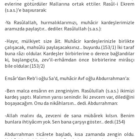
evlerine götürdüler Mallarına ortak ettiler. Rasûl-i Ekrem
(s.a.s.)'e başvurarak:
-Ya Rasûlallah, hurmalıklarımızı, muhâcir kardeşlerimizle
aramızda paylaştır... dediler. Rasûlullah (s.a.s.):
-Hayır, mülkiyet size âit. Muhâcir kardeşlerinizle birlikte
çalışacak, mahsûlü paylaşacaksınız... buyurdu.(153/1) İki taraf
buna râzı oldular. Kardeşler birbirlerine o derece bağlandılar
ki, başlangıçta, zev'il-erhâmdan önce birbirlerine mirâsçı
bile oldular.(153/2)
Ensâr'dan Reb'i oğlu Sa'd, muhâcir Avf oğlu Abdurrahman'a:
-Ben malca ensârın en zenginiyim. Rasûlullah (s.a.s.) ikimizi
kardeş yaptı. Malımın yarısı senindir. İki zevcem var, dilediğini
boşayacağım. Onu da nikâhlarsın... dedi. Abdurrahman:
-Allah malını da, zevceni de sana mübârek kılsın. Benim
bunlara ihtiyâcım yok. Sen bana çarşıyı göster... dedi.(154)
Abdurrahman ticârete başladı, kısa zamanda zengin oldu.