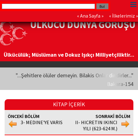
«
Ana Sayfa
» «
İlkelerimiz
»
ÜLKÜCÜ DÜNYA GÖRÜŞÜ
Ülkücülük; Müslüman ve Dokuz Işıkçı Milliyetçiliktir...
"...Şehitlere ölüler demeyin. Bilakis Onlar diridirler..."
Bakara-154
KİTAP İÇERİK
ÖNCEKİ BÖLÜM
SONRAKİ BÖLÜM
3- MEDINE'YE VARIS
II- HICRETIN IKINCI
YILI (623-624 M.)