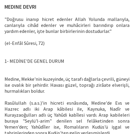
MEDINE DEVRI
"Doğrusu inanıp hicret edenler Allah Yolunda mallarıyla,
canlarıyla cihâd edenler ve muhâcirleri barındırıp onlara
yardım edenler, işte bunlar birbirlerinin dostudurlar."
(el-Enfâl Sûresi, 72)
1- MEDİNE'DE GENEL DURUM
Medine, Mekke'nin kuzeyinde, üç tarafı dağlarla çevrili, güneyi
ise ovalık bir şehirdir. Havası güzel, toprağı zirâate elverişli,
hurmalıkları boldur.
Rasûlullah (s.a.s.)'in hicreti esnâsında, Medine'de Evs ve
Hazrec adlı iki Arap kâbilesi ile, Kaynuka, Nadîr ve
Kurayzaoğulları adlı üç Yahûdi kabîlesi vardı. Arap kabileleri
buraya "Seylü'l-arim" denilen sel felâketinden sonra
Yemen'den; Yahûdîler ise, Romalıların Kudüs'ü işgal ve
tahriplerinden sonra Kudüs'ten gelip yerleşmişlerdi.