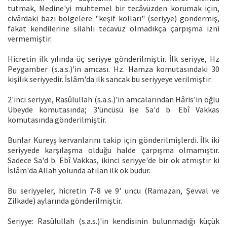
tutmak, Medine'yi muhtemel bir tecâvüzden korumak için,
civârdaki bazı bölgelere "keşif kolları" (seriyye) göndermiş,
fakat kendilerine silahlı tecavüz olmadıkça çarpışma izni
vermemiştir.
Hicretin ilk yılında üç seriyye gönderilmiştir. İlk seriyye, Hz
Peygamber (s.a.s.)'in amcası. Hz. Hamza komutasındaki 30
kişilik seriyyedir. İslâm'da ilk sancak bu seriyyeye verilmiştir.
2'inci seriyye, Rasûlullah (s.a.s.)'in amcalarından Hâris'in oğlu
Ubeyde komutasında; 3'üncüsü ise Sa'd b. Ebî Vakkas
komutasında gönderilmiştir.
Bunlar Kureyş kervanlarını takip için gönderilmişlerdi. İlk iki
seriyyede karşılaşma olduğu halde çarpışma olmamıştır.
Sadece Sa'd b. Ebî Vakkas, ikinci seriyye'de bir ok atmıştır ki
İslâm'da Allah yolunda atılan ilk ok budur.
Bu seriyyeler, hicretin 7-8 ve 9' uncu (Ramazan, Şevval ve
Zilkade) aylarında gönderilmiştir.
Seriyye: Rasûlullah (s.a.s.)'in kendisinin bulunmadığı küçük