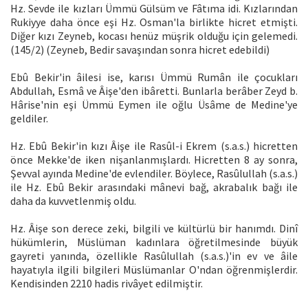
Hz. Sevde ile kızları Ümmü Gülsüm ve Fâtıma idi. Kızlarından
Rukiyye daha önce eşi Hz. Osman'la birlikte hicret etmişti.
Diğer kızı Zeyneb, kocası henüz müşrik olduğu için gelemedi.
(145/2) (Zeyneb, Bedir savaşından sonra hicret edebildi)
Ebû Bekir'in âilesi ise, karısı Ümmü Rumân ile çocukları
Abdullah, Esmâ ve Âişe'den ibâretti. Bunlarla berâber Zeyd b.
Hârise'nin eşi Ümmü Eymen ile oğlu Üsâme de Medine'ye
geldiler.
Hz. Ebû Bekir'in kızı Âişe ile Rasûl-i Ekrem (s.a.s.) hicretten
önce Mekke'de iken nişanlanmışlardı. Hicretten 8 ay sonra,
Şevval ayında Medine'de evlendiler. Böylece, Rasûlullah (s.a.s.)
ile Hz. Ebû Bekir arasındaki mânevi bağ, akrabalık bağı ile
daha da kuvvetlenmiş oldu.
Hz. Âişe son derece zeki, bilgili ve kültürlü bir hanımdı. Dinî
hükümlerin, Müslüman kadınlara öğretilmesinde büyük
gayreti yanında, özellikle Rasûlullah (s.a.s.)'in ev ve âile
hayatıyla ilgili bilgileri Müslümanlar O'ndan öğrenmişlerdir.
Kendisinden 2210 hadis rivâyet edilmiştir.