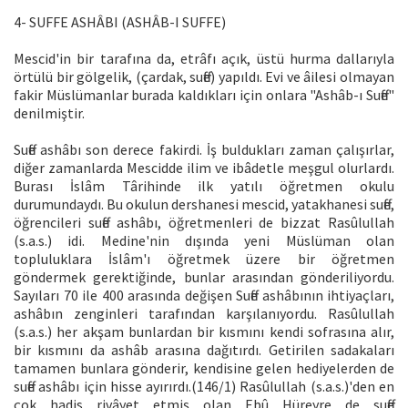
4- SUFFE ASHÂBI (ASHÂB-I SUFFE)
Mescid'in bir tarafına da, etrâfı açık, üstü hurma dallarıyla
örtülü bir gölgelik, (çardak, suffe) yapıldı. Evi ve âilesi olmayan
fakir Müslümanlar burada kaldıkları için onlara "Ashâb-ı Suffe"
denilmiştir.
Suffe ashâbı son derece fakirdi. İş buldukları zaman çalışırlar,
diğer zamanlarda Mescidde ilim ve ibâdetle meşgul olurlardı.
Burası İslâm Târihinde ilk yatılı öğretmen okulu
durumundaydı. Bu okulun dershanesi mescid, yatakhanesi suffe,
öğrencileri suffe ashâbı, öğretmenleri de bizzat Rasûlullah
(s.a.s.) idi. Medine'nin dışında yeni Müslüman olan
topluluklara İslâm'ı öğretmek üzere bir öğretmen
göndermek gerektiğinde, bunlar arasından gönderiliyordu.
Sayıları 70 ile 400 arasında değişen Suffe ashâbının ihtiyaçları,
ashâbın zenginleri tarafından karşılanıyordu. Rasûlullah
(s.a.s.) her akşam bunlardan bir kısmını kendi sofrasına alır,
bir kısmını da ashâb arasına dağıtırdı. Getirilen sadakaları
tamamen bunlara gönderir, kendisine gelen hediyelerden de
suffe ashâbı için hisse ayırırdı.(146/1) Rasûlullah (s.a.s.)'den en
çok hadis rivâyet etmiş olan Ebû Hüreyre de suffe