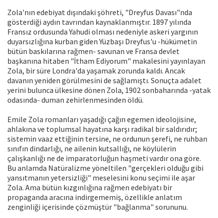
Zola'nın edebiyat dışındaki şöhreti, "Dreyfus Davası"nda
gösterdiği aydın tavrından kaynaklanmıştır. 1897 yılında
Fransız ordusunda Yahudi olması nedeniyle askeri yargının
duyarsızlığına kurban giden Yüzbaşı Dreyfus'u -hükümetin
bütün baskılarına rağmen- savunan ve Fransa devlet
başkanına hitaben "İtham Ediyorum" makalesini yayınlayan
Zola, bir süre Londra'da yaşamak zorunda kaldı. Ancak
davanın yeniden görülmesini de sağlamıştı. Sonuçta adalet
yerini bulunca ülkesine dönen Zola, 1902 sonbaharında -yatak
odasında- duman zehirlenmesinden öldü.
Emile Zola romanları yaşadığı çağın egemen ideolojisine,
ahlakına ve toplumsal hayatına karşı radikal bir saldırıdır;
sistemin vaaz ettiğinin tersine, ne ordunun şerefi, ne ruhban
sınıfın dindarlığı, ne ailenin kutsallığı, ne köylülerin
çalışkanlığı ne de imparatorluğun haşmeti vardır ona göre.
Bu anlamda Natüralizme yöneltilen "gerçekleri olduğu gibi
yansıtmanın yetersizliği" meselesini konu seçimi ile aşar
Zola. Ama bütün kızgınlığına rağmen edebiyatı bir
propaganda aracına indirgememiş, özellikle anlatım
zenginliği içerisinde çözmüştür "bağlanma" sorununu.