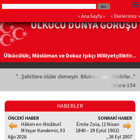
«
Ana Sayfa
» «
İlkelerimiz
»
ÜLKÜCÜ DÜNYA GÖRÜŞÜ
Ülkücülük; Müslüman ve Dokuz Işıkçı Milliyetçiliktir...
"...Şehitlere ölüler demeyin. Bilakis Onlar diridirler..."
Bakara-154
HABERLER
ÖNCEKİ HABER
SONRAKİ HABER
Hâkim en-Nisâburî
Émile Zola, (2 Nisan
M.Yaşar Kandemir, 03
1840 – 29 Eylül 1902)
Ağu 2026
, 26 Eyl 2007