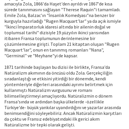
amacıyla Zola, 1866'da Haşet'den ayrıldı ve 1867'de kısa
sürede tanınmasını sağlayan "Therese Raquin"i tamamladı.
Emile Zola, Balzac'ın "İnsanlık Komedyası"na benzer bir
kurguyla hazırladığı "Rugen Macquart'lar" ya da açık ismiyle
"İkinci İmparatorluk idaresi altında bir ailenin doğal ve
toplumsal tarihi" dizisiyle 19.yüzyılın ikinci yarısından
itibaren Fransa toplumunun derinlemesine bir
çözümlemesine girişti. Toplam 21 kitaptan oluşan "Rugen
Macquart'lar", onun en tanınmış romanları "Nana",
"Germinal" ve "Meyhane"yi de kapsar.
1871 tarihinde başlayan bu dizisi ile birlikte, Fransa'da
Natüralizm akımının da öncüsü oldu Zola. Gerçekçiliğin
sıradanlaştığı ve etkisini yitirdiği bir dönemde, kendi
yöntemleriyle diğerleri arasındaki ayrımı belirtmek için
kullanmıştı Natüralizm vurgusunu ve romanı
bilimselleştirmeyi amaçlıyordu. Natüralizmin o dönem
Fransa'sında ve ardından başka ülkelerde -özellikle
Türkiye'de- büyük yankılar uyandırdığını ve yazarlar arasında
benimsendiğini söyleyebiliriz. Ancak Natüralizmin karşıtları
da çoktu ve Fransız edebiyatındaki ilk gerici akım
Natüralizme bir tepki olarak gelişti.