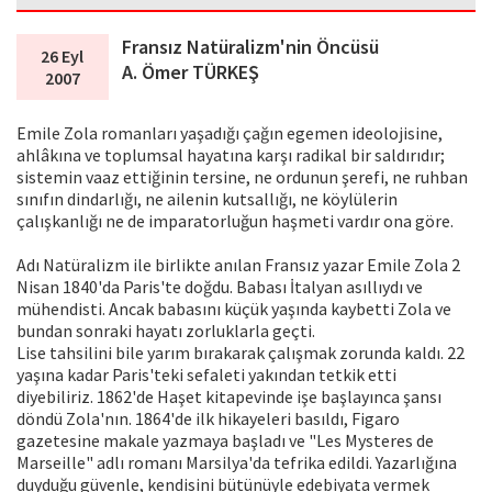
Fransız Natüralizm'nin Öncüsü
26 Eyl
A. Ömer TÜRKEŞ
2007
Emile Zola romanları yaşadığı çağın egemen ideolojisine,
ahlâkına ve toplumsal hayatına karşı radikal bir saldırıdır;
sistemin vaaz ettiğinin tersine, ne ordunun şerefi, ne ruhban
sınıfın dindarlığı, ne ailenin kutsallığı, ne köylülerin
çalışkanlığı ne de imparatorluğun haşmeti vardır ona göre.
Adı Natüralizm ile birlikte anılan Fransız yazar Emile Zola 2
Nisan 1840'da Paris'te doğdu. Babası İtalyan asıllıydı ve
mühendisti. Ancak babasını küçük yaşında kaybetti Zola ve
bundan sonraki hayatı zorluklarla geçti.
Lise tahsilini bile yarım bırakarak çalışmak zorunda kaldı. 22
yaşına kadar Paris'teki sefaleti yakından tetkik etti
diyebiliriz. 1862'de Haşet kitapevinde işe başlayınca şansı
döndü Zola'nın. 1864'de ilk hikayeleri basıldı, Figaro
gazetesine makale yazmaya başladı ve "Les Mysteres de
Marseille" adlı romanı Marsilya'da tefrika edildi. Yazarlığına
duyduğu güvenle, kendisini bütünüyle edebiyata vermek