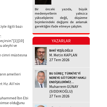
Bir önceki yazıda, büyük
medeniyetlerin yalnızca
yükselişlerini değil, düşünme
biçimlerindeki değişimi de anlamak
yle ilgili bazı
gerektiğini ifade etmeye çalıştım.
:
YAZARLAR
çirsin.”[1][10]
hu aleyhi ve
BAKİ YEŞİLOĞLU
le cimri müstesna
M. Metin KAPLAN
27 Tem 2026
BU SÜREÇ TÜRKİYE’Yİ
arın amelleri
NEREYE GÖTÜRÜR? HAKLI
ENDİŞELERİMİZ...
et Hz. Ali’nin
Muharrem GÜNAY
(SIDDIKOĞLU)
27 Tem 2026
n Muhammed İbn Ebi
 kimse olduğunu