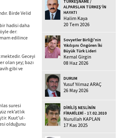
TÜRKEŞNAME /
ALPARSLAN TÜRKEŞ’İN
HAYATI
dır. Birde Velid
Halim Kaya
20 Tem 2026
bir hadisi daha
öyle der:
zimam edilince
Sovyetler Birliği'nin
Yıkılışını Öngören İki
Büyük Türk Lideri
tmektedir. Geceyi
Kemal Girgin
r olan şey; bazı
08 Haz 2026
vih gibi ve
DURUM
Yusuf Yılmaz ARAÇ
26 May 2026
hlas suresi
DİRİLİŞ NESLİNİN
üz rek’atlık
FİRARÎLERİ - 17.02.2010
tir. Kuut’ul-
Nurullah KAPLAN
cesi olduğunu
17 Kas 2025