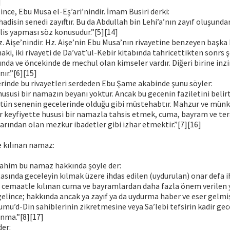
]
lince, Ebu Musa el-Eş’ari’nindir. İmam Busiri derki:
adisin senedi zayıftır. Bu da Abdullah bin Lehi’a’nın zayıf oluşundan
lis yapması söz konusudur.”[5][14]
z. Aişe’nindir. Hz. Aişe’nin Ebu Musa’nın rivayetine benzeyen başka 
ki, iki rivayeti de Da’vat’ul-Kebir kitabında tahricettikten sonrs ş
ında ve öncekinde de mechul olan kimseler vardır. Diğeri birine in
ır.”[6][15]
 eserinde bu rivayetleri serdeden Ebu Şame akabinde şunu söyler:
hususi bir namazın beyanı yoktur. Ancak bu gecenin faziletini belir
ütün senenin gecelerinde olduğu gibi müstehabtır. Mahzur ve münke
ir keyfiyette hususi bir namazla tahsis etmek, cuma, bayram ve tera
arından olan mezkur ibadetler gibi izhar etmektir.”[7][16]
e kılınan namaz:
rahim bu namaz hakkında şöyle der:
asında geceleyin kılmak üzere ihdas edilen (uydurulan) onar defa i
 cemaatle kılınan cuma ve bayramlardan daha fazla önem verilen y
elince; hakkında ancak ya zayıf ya da uydurma haber ve eser gelmiş
umu’d-Din sahiblerinin zikretmesine veya Sa’lebi tefsirin kadir ge
nma.”[8][17]
der: