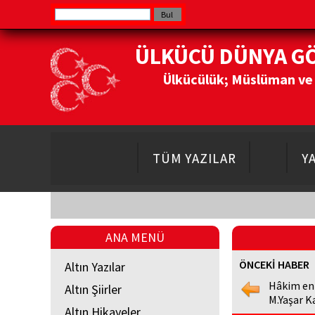
ÜLKÜCÜ DÜNYA G
Ülkücülük; Müslüman ve Do
TÜM YAZILAR
Y
ANA MENÜ
ÖNCEKİ HABER
Altın Yazılar
Hâkim en
Altın Şiirler
M.Yaşar K
Altın Hikayeler