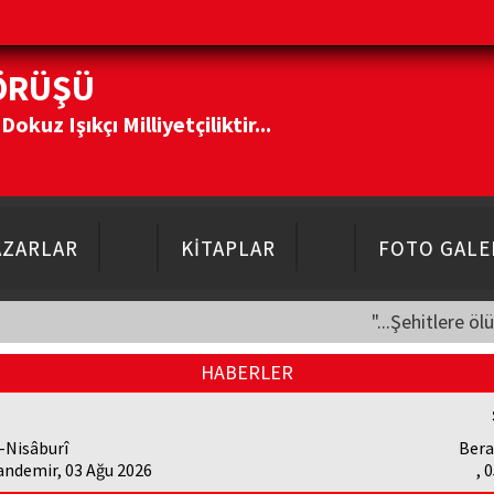
ÖRÜŞÜ
kuz Işıkçı Milliyetçiliktir...
AZARLAR
KİTAPLAR
FOTO GALE
"...Şehitlere öl
HABERLER
-Nisâburî
Bera
andemir, 03 Ağu 2026
, 