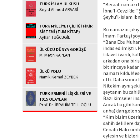
TÜRK İSLAM ÜLKÜSÜ
“Beraat namazı ha
Seyid Ahmed ARVASÎ
İbnu’l-Cevzi’de: 
Şeyhu’l-İslam İbn
TÜRK MÝLLİYETÇİLİİĞİ FİKİR
Bu namazın çıkış 
SİSTEMİ (TÜM KİTAP)
İmam Tartuşi şöyl
Ayhan TUĞCUGİL
“Bana Ebu Muhamme
ihdas edilmiştir.
ÜLKÜCÜ DÜNYA GÖRÜŞÜ
tilaveti vardı, k
M. Metin KAPLAN
arkadan ona biris
bitirinceye kadar
ÜLKÜ YOLU
namazı kıldı. Mes
Namık Kemal ZEYBEK
etti. Daha sonra
Nitekim aynı şeki
şeytanın bu cahil
TÜRK-ERMENİ İLİŞKİLERİ VE
Bazı kimseler ins
1915 OLAYLARI
Ancak bu gibi kar
Prof. Dr. İBRAHİM TELLİOĞLU
anha)’dan gelen sa
“Kim bizim üzerin
sahih delillere d
Cenabı Hak cümlem
eylesin ve bizler