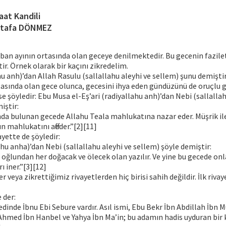
aat Kandili
tafa DÖNMEZ
ban ayının ortasında olan geceye denilmektedir. Bu gecenin fazileti
ir. Örnek olarak bir kaçını zikredelim.
ahu anh)’dan Allah Rasulu (sallallahu aleyhi ve sellem) şunu demiştir
asında olan gece olunca, gecesini ihya eden gündüzünü de oruçlu ge
ise şöyledir: Ebu Musa el-Eş’ari (radiyallahu anh)’dan Nebi (sallalla
iştir:
nda bulunan gecede Allahu Teala mahlukatına nazar eder. Müşrik i
 mahlukatını affeder.”[2][11]
ayette de şöyledir:
ahu anha)’dan Nebi (sallallahu aleyhi ve sellem) şöyle demiştir:
ğlundan her doğacak ve ölecek olan yazılır. Ve yine bu gecede onl
rı iner.”[3][12]
r veya zikrettiğimiz rivayetlerden hiç birisi sahih değildir. İlk rivay
 der:
edinde İbnu Ebi Sebure vardır. Asıl ismi, Ebu Bekr İbn Abdillah İb
Ahmed İbn Hanbel ve Yahya İbn Ma’in; bu adamın hadis uyduran bir