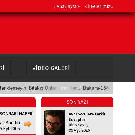
«
Ana Sayfa
» «
İlkelerimiz
»
Rİ
VİDEO GALERİ
üler demeyin. Bilakis Onlar diridirler..." Bakara-154
SON YAZI
SONRAKİ HABER
Aynı Sorulara Farklı
Cevaplar
at Kandili
İdris Savaş
05 Eyl 2006
06 Ağu 2026