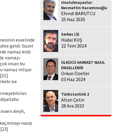
Unutulmayanlar:
Necmettin Hacıeminoğlu
Efendi BARUTCU
25 Haz 2025
Serkes (3)
enesinin evvelinde
Hüdai KUŞ
dise geldi. Güzel
22 Tem 2024
cede namaz kıldı
ede namazı
ÜLKÜCÜ HAREKET NASIL
 çok insan bu
ENGELLENİR
 bu namaz intişar
Orkun Özeller
[21]
03 Haz 2024
ebebi ise
rmeyebilirler.
Türkistanlılık 2
adiyallahu
Altan Çetin
28 Ara 2023
Binaen aleyh,
 kaçınmayı nasip
][23]