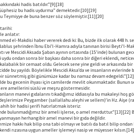
kkındaki hadis batıldır.”[9][18]
“Şüphesiz bu hadis uydurma” demektedir.[10][19]
u Teymiyye de buna benzer söz söylemiştir.[11][20]
tarihi:
e anlatır:
d el-Makdisi haber vererek dedi ki: Bu, bizde ilk olarak 448 h. s
 Nablus şehrinden İbnu Ebi’l-Hamra adıyla tanınan birisi Beyti’l-Mak
alktı ve Mescidi Aksada Şaban ayının ortasında (15’inde) bulunan ge
i uydu ondan sonra bir başkası daha sonra bir diğeri eklendi, netic
 kalabalık bir cemaat oldu. Gelecek sene yine geldi ve arkasında bir
cidde bu yayıldı. Böylelikle Mescidi Aksa’da ve insanların evlerinde
 bir sünnetmiş gibi günümüze kadar bu namaz devam edegeldi.”[12]
lde bu gecenin ihyası için camilerde mevlit okunmaktadır. Bunun s
lere amellerini süslü ve meşru göstermesidir.
anların manevi gıdalarını tıkadığımız iddiasıyla bu makaleyi hoş gö
deşlerimize Peygamber (sallallahu aleyhi ve sellem)’in Hz. Aişe (r
hih bir hadisi şerifi hatırlatmak isteriz:
de bulunmadığımız bir ameli işlerse, o amel merduttur.”[13][22] 
ayanmayan herhangibir amel manevi bir gıda değildir.
ize hakkı hak bilip ona tabi olmayı ve batılı da batıl bilip ondan
i kendi rızasına uygun ameller işlemeyi nasip ve müyesser kılsın.[14