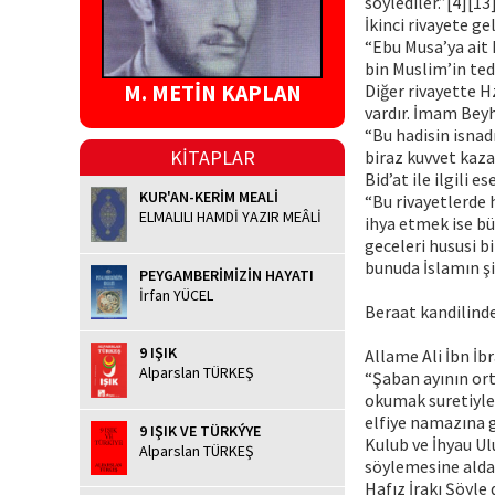
söylediler.”[4][13
İkinci rivayete ge
“Ebu Musa’ya ait h
bin Muslim’in ted
M. METİN KAPLAN
Diğer rivayette H
vardır. İmam Beyha
“Bu hadisin isnad
KİTAPLAR
biraz kuvvet kazan
Bid’at ile ilgili
KUR'AN-KERİM MEALİ
“Bu rivayetlerde 
ELMALILI HAMDİ YAZIR MEÂLİ
ihya etmek ise b
geceleri hususi b
bunuda İslamın şi
PEYGAMBERİMİZİN HAYATI
İrfan YÜCEL
Beraat kandilind
9 IŞIK
Allame Ali İbn İb
Alparslan TÜRKEŞ
“Şaban ayının ort
okumak suretiyle
elfiye namazına g
9 IŞIK VE TÜRKÝYE
Kulub ve İhyau Ul
Alparslan TÜRKEŞ
söylemesine alda
Hafız İrakı Şöyle 