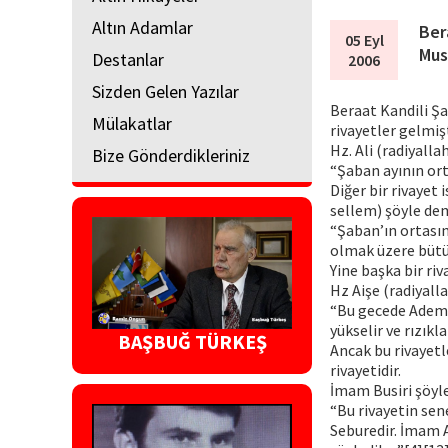
Altın Adamlar
Ber
05 Eyl
Mus
Destanlar
2006
Sizden Gelen Yazılar
Beraat Kandili Şa
Mülakatlar
rivayetler gelmişt
Hz. Ali (radiyall
Bize Gönderdikleriniz
“Şaban ayının ort
Diğer bir rivayet 
sellem) şöyle dem
“Şaban’ın ortası
olmak üzere bütün
Yine başka bir riv
Hz Aişe (radiyall
“Bu gecede Adem o
yükselir ve rızıkla
BAŞBUĞ TÜRKEŞ
Ancak bu rivayetle
rivayetidir.
İmam Busiri şöyle
“Bu rivayetin sen
Seburedir. İmam 