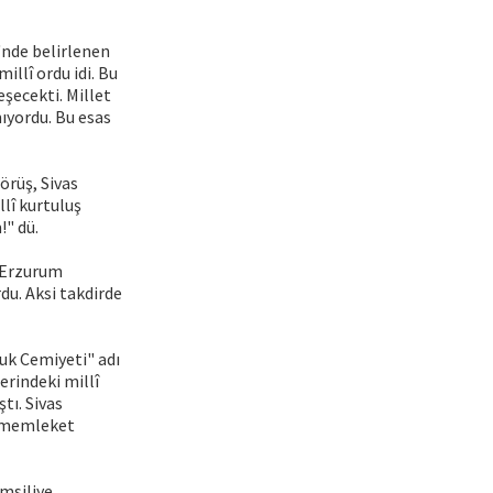
i'nde belirlenen
illî ordu idi. Bu
şecekti. Millet
ıyordu. Bu esas
örüş, Sivas
llî kurtuluş
!" dü.
. Erzurum
du. Aksi takdirde
uk Cemiyeti" adı
erindeki millî
tı. Sivas
- memleket
msiliye