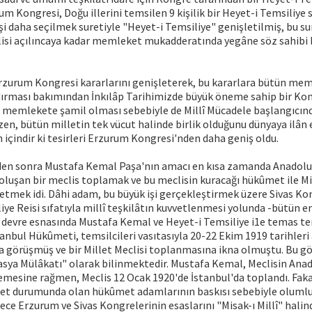
um Kongresi, Doğu illerini temsilen 9 kişilik bir Heyet-i Temsiliye 
şi daha seçilmek suretiyle "Heyet-i Temsiliye" genişletilmiş, bu su
lisi açılıncaya kadar memleket mukadderatında yegâne söz sahibi b
Erzurum Kongresi kararlarını genişleterek, bu kararlara bütün me
dırması bakımından İnkılâp Tarihimizde büyük öneme sahip bir Kon
n memlekete şamil olması sebebiyle de Millî Mücadele başlangıcınd
en, bütün milletin tek vücut halinde birlik olduğunu dünyaya ilân e
 içindir ki tesirleri Erzurum Kongresi'nden daha geniş oldu.
den sonra Mustafa Kemal Paşa'nın amacı en kısa zamanda Anadolu
oluşan bir meclis toplamak ve bu meclisin kuracağı hükûmet ile Mil
etmek idi. Dâhi adam, bu büyük işi gerçekleştirmek üzere Sivas Ko
iye Reisi sıfatıyla millî teşkilâtın kuvvetlenmesi yolunda -bütün e
Bu devre esnasında Mustafa Kemal ve Heyet-i Temsiliye i1e temas t
anbul Hükûmeti, temsilcileri vasıtasıyla 20-22 Ekim 1919 tarihleri
 görüşmüş ve bir Millet Meclisi toplanmasına ikna olmuştu. Bu g
sya Mülâkatı" olarak bilinmektedir. Mustafa Kemal, Meclisin Ana
mesine rağmen, Meclis 12 Ocak 1920'de İstanbul'da toplandı. Fakat
let durumunda olan hükûmet adamlarının baskısı sebebiyle olumlu 
ce Erzurum ve Sivas Kongrelerinin esaslarını "Misak-ı Millî" halind