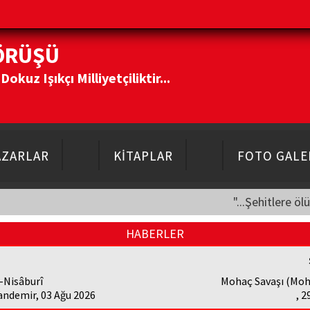
ÖRÜŞÜ
kuz Işıkçı Milliyetçiliktir...
AZARLAR
KİTAPLAR
FOTO GALE
"...Şehitlere öl
HABERLER
-Nisâburî
Mohaç Savaşı (Moh
andemir, 03 Ağu 2026
, 2