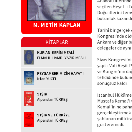
Anadolu illerinde
seçilen Heyet-i T
Doğu illerini tem
bütünlük kazandı
M. METİN KAPLAN
Tarihî bir gerçek
Kongresi'nde oldu
KİTAPLAR
Ankara ve diğer ba
delegeler de aynı
KUR'AN-KERİM MEALİ
ELMALILI HAMDİ YAZIR MEÂLİ
Sivas Kongresi'n
yaptı. Vali Reşit 
ve Kongre'nin dağı
PEYGAMBERİMİZİN HAYATI
tehdidinde bulun
İrfan YÜCEL
sonuçsuz kaldı.
9 IŞIK
İstanbul Hükûmet
Alparslan TÜRKEŞ
Mustafa Kemal'i 
Kemal'in ne paha
gerçekleştirmek ü
9 IŞIK VE TÜRKÝYE
şahlanan millî ir
Alparslan TÜRKEŞ
gösteremedi.