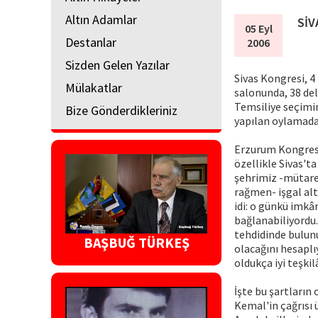
Altın Adamlar
SİV
05 Eyl
Destanlar
2006
Sizden Gelen Yazılar
Sivas Kongresi, 4
Mülakatlar
salonunda, 38 del
Temsiliye seçimi
Bize Gönderdikleriniz
yapılan oylamada
Erzurum Kongresi
özellikle Sivas'ta
şehrimiz -mütarek
rağmen- işgal alt
idi: o günkü imkân
bağlanabiliyordu.
tehdidinde bulun
BAŞBUĞ TÜRKEŞ
olacağını hesaplı
oldukça iyi teşkil
İşte bu şartların
Kemal'in çağrısı 