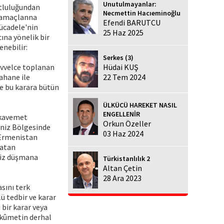
Unutulmayanlar:
utluluğundan
Necmettin Hacıeminoğlu
n amaçlanna
Efendi BARUTCU
ücadele'nin
25 Haz 2025
ına yönelik bir
enebilir:
Serkes (3)
 Evvelce toplanan
Hüdai KUŞ
ahane ile
22 Tem 2024
le bu karara bütün
ÜLKÜCÜ HAREKET NASIL
ENGELLENİR
mukavemet
Orkun Özeller
eniz Bölgesinde
03 Haz 2024
 Ermenistan
vatan
viz düşmana
Türkistanlılık 2
Altan Çetin
28 Ara 2023
sını terk
ü tedbir ve karar
bir karar veya
hükûmetin derhal