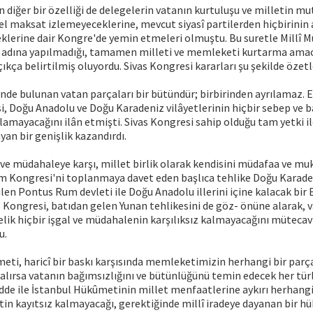
n diğer bir özelliği de delegelerin vatanın kurtuluşu ve milletin m
sel maksat izlemeyeceklerine, mevcut siyasî partilerden hiçbirini
lerine dair Kongre'de yemin etmeleri olmuştu. Bu suretle Millî M
ti adına yapılmadığı, tamamen milleti ve memleketi kurtarma amac
ıkça belirtilmiş oluyordu. Sivas Kongresi kararları şu şekilde özetl
 içinde bulunan vatan parçaları bir bütündür; birbirinden ayrılamaz.
, Doğu Anadolu ve Doğu Karadeniz vilâyetlerinin hiçbir sebep ve b
amayacağını ilân etmişti. Sivas Kongresi sahip olduğu tam yetki i
an bir genişlik kazandırdı.
l ve müdahaleye karşı, millet birlik olarak kendisini müdafaa ve 
um Kongresi'ni toplanmaya davet eden başlıca tehlike Doğu Karad
en Pontus Rum devleti ile Doğu Anadolu illerini içine kalacak bir
vas Kongresi, batıdan gelen Yunan tehlikesini de göz- önüne alarak, 
elik hiçbir işgal ve müdahalenin karşılıksız kalmayacağını müteca
u.
eti, haricî bir baskı karşısında memleketimizin herhangi bir parça
lırsa vatanın bağımsızlığını ve bütünlüğünü temin edecek her türl
dde ile İstanbul Hükûmetinin millet menfaatlerine aykırı herhangi 
tin kayıtsız kalmayacağı, gerektiğinde millî iradeye dayanan bir 