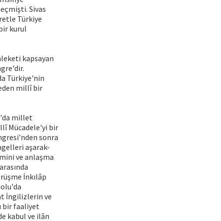
seçmişti. Sivas
retle Türkiye
ir kurul
mleketi kapsayan
gre'dir.
a Türkiye'nin
den millî bir
'da millet
lî Mücadele'yi bir
ngresi'nden sonra
ngelleri aşarak-
emini ve anlaşma
 arasında
örüşme İnkılâp
dolu'da
 İngilizlerin ve
bir faaliyet
e kabul ve ilân