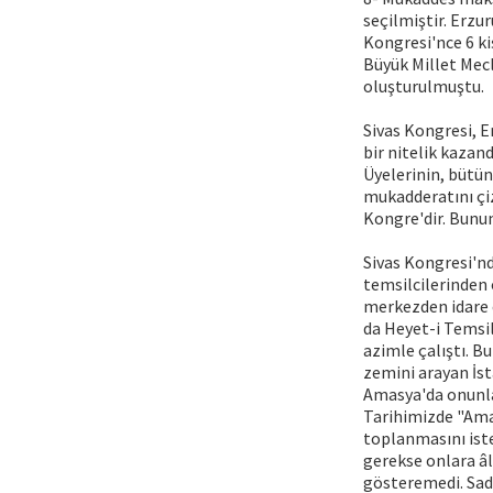
seçilmiştir. Erzur
Kongresi'nce 6 ki
Büyük Millet Mec
oluşturulmuştu.
Sivas Kongresi, 
bir nitelik kazan
Üyelerinin, bütü
mukadderatını çiz
Kongre'dir. Bunun
Sivas Kongresi'n
temsilcilerinden 
merkezden idare 
da Heyet-i Temsil
azimle çalıştı. 
zemini arayan İst
Amasya'da onunla
Tarihimizde "Ama
toplanmasını iste
gerekse onlara â
gösteremedi. Sade