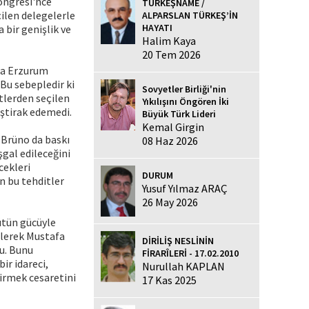
Kongresi'nce
TÜRKEŞNAME /
ilen delegelerle
ALPARSLAN TÜRKEŞ’İN
HAYATI
 bir genişlik ve
Halim Kaya
20 Tem 2026
 da Erzurum
 Bu sebepledir ki
Sovyetler Birliği'nin
etlerden seçilen
Yıkılışını Öngören İki
iştirak edemedi.
Büyük Türk Lideri
Kemal Girgin
 Brüno da baskı
08 Haz 2026
şgal edileceğini
cekleri
DURUM
n bu tehditler
Yusuf Yılmaz ARAÇ
26 May 2026
ütün gücüyle
ilerek Mustafa
DİRİLİŞ NESLİNİN
u. Bunu
FİRARÎLERİ - 17.02.2010
ir idareci,
Nurullah KAPLAN
tirmek cesaretini
17 Kas 2025