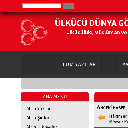
ÜLKÜCÜ DÜNYA G
Ülkücülük; Müslüman ve Do
TÜM YAZILAR
Y
ANA MENÜ
ÖNCEKİ HABER
Altın Yazılar
Hâkim en
Altın Şiirler
M.Yaşar K
Altın Hikayeler