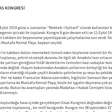
AS KONGRESİ
 Eylül 1919 günü o zamanlar "Mekteb-i Sultanî" olarak kullanılan b
egenin iştiraki ile toplandı. Kongre 8 gün devam etti ve 11 Eylül 1
ni takiben bir beyanname yayımlayarak çalışmalarına son verdi. İ
 Mustafa Kemal Paşa. başkan seçildi.
'ni takiben bütün memleketi temsil eden böylesine önemli bir K
 toplanışı, şehrin stratejik durumu ile ilgili idi. Anadolu'nun ortası
e şartları gereğince İtilâf devletlerini temsilen bazı subaylar b
ında değildi. Ulaşım bakımından Anadolu yollarının birleştiği bir
ların elverdiği ölçüde çeşitli Anadolu şehirlerine şu veya bu şekild
 Her ne kadar Fransızlar Adana üzerinden, İngilizler Samsun'dan şe
uyorlarsa da Mustafa Kemal Paşa, böyle bir işgalin düşmana çok p
yordu. Bütün bu avantajları yanında Müdafaa-i Hukuk Cemiyeti Siva
âtlanmıştı.
 oluşturduğu hava içinde gerçekleşen Sivas Kongresi doğrudan doğ
üzerine toplanmış , bir millî kongredir. Kongre nin 38 üyesinden 31'