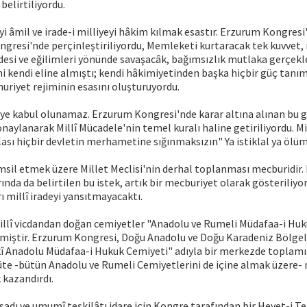
belirtiliyordu.
eyi âmil ve irade-i milliyeyi hâkim kılmak esastır. Erzurum Kongres
ongresi'nde perçinleştiriliyordu, Memleketi kurtaracak tek kuvvet, m
adesi ve eğilimleri yönünde savaşacâk, bağımsızlık mutlaka gerçekle
i kendi eline almıştı; kendi hâkimiyetinden başka hiçbir güç tanım
riyet rejiminin esasını oluşturuyordu.
ye kabul olunamaz. Erzurum Kongresi'nde karar altına alınan bu g
naylanarak Millî Mücadele'nin temel kuralı haline getiriliyordu. Mi
ası hiçbir devletin merhametine sığınmaksızın" Ya istiklal ya ölüm
temsil etmek üzere Millet Meclisi'nin derhal toplanması mecburidir
ında da belirtilen bu istek, artık bir mecburiyet olarak gösteriliyor
 millî iradeyi yansıtmayacaktı.
millî vicdandan doğan cemiyetler "Anadolu ve Rumeli Müdafaa-i Huk
ilmiştir. Erzurum Kongresi, Doğu Anadolu ve Doğu Karadeniz Bölgel
î Anadolu Müdafaa-i Hukuk Cemiyeti" adıyla bir merkezde toplamış
üte -bütün Anadolu ve Rumeli Cemiyetlerini de içine almak üzere
 kazandırdı.
dı ve umumî teşkilâtı idare için Kongre tarafından bir Heyet-i Te