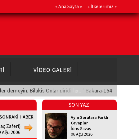
«
Ana Sayfa
» «
İlkelerimiz
»
Rİ
VİDEO GALERİ
üler demeyin. Bilakis Onlar diridirler..." Bakara-154
SON YAZI
SONRAKİ HABER
Aynı Sorulara Farklı
Cevaplar
aç Zaferi)
İdris Savaş
9 Ağu 2006
06 Ağu 2026