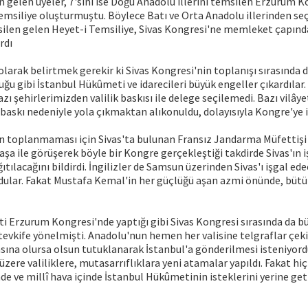
n gelen üyeler, 7'sini ise Doğu Anadolu illerini temsilen Erzurum 
emsiliye oluşturmuştu. Böylece Batı ve Orta Anadolu illerinden seç
silen gelen Heyet-i Temsiliye, Sivas Kongresi'ne memleket çapında
rdı
 olarak belirtmek gerekir ki Sivas Kongresi'nin toplanışı sırasında
ğu gibi İstanbul Hükûmeti ve idarecileri büyük engeller çıkardılar.
zı şehirlerimizden valilik baskısı ile delege seçilemedi. Bazı vilây
 baskı nedeniyle yola çıkmaktan alıkonuldu, dolayısıyla Kongre'ye 
in toplanmaması için Sivas'ta bulunan Fransız Jandarma Müfettişi
Paşa ile görüşerek böyle bir Kongre gerçekleştiği takdirde Sivas'ın i
tılacağını bildirdi. İngilizler de Samsun üzerinden Sivas'ı işgal ede
dular. Fakat Mustafa Kemal'in her güçlüğü aşan azmi önünde, bütü
i Erzurum Kongresi'nde yaptığı gibi Sivas Kongresi sırasında da b
tevkife yönelmişti. Anadolu'nun hemen her valisine telgraflar çek
sına olursa olsun tutuklanarak İstanbul'a gönderilmesi isteniyord
zere valiliklere, mutasarrıflıklara yeni atamalar yapıldı. Fakat hiçb
ade ve millî hava içinde İstanbul Hükûmetinin isteklerini yerine ge