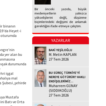
Bir önceki yazıda, büyük
medeniyetlerin yalnızca
yükselişlerini değil, düşünme
biçimlerindeki değişimi de anlamak
ir binanın
gerektiğini ifade etmeye çalıştım.
919'da Heyet-i
lk oturumda
YAZARLAR
ongre'nin
BAKİ YEŞİLOĞLU
nda yer alan bu
M. Metin KAPLAN
ulunmasına
27 Tem 2026
 kavşak durumunda
e
BU SÜREÇ TÜRKİYE’Yİ
hri işgal
NEREYE GÖTÜRÜR? HAKLI
ahalıya mal
ENDİŞELERİMİZ...
s Şubesi ,şehirde
Muharrem GÜNAY
(SIDDIKOĞLU)
27 Tem 2026
ruya Mustafa
ini Batı ve Orta