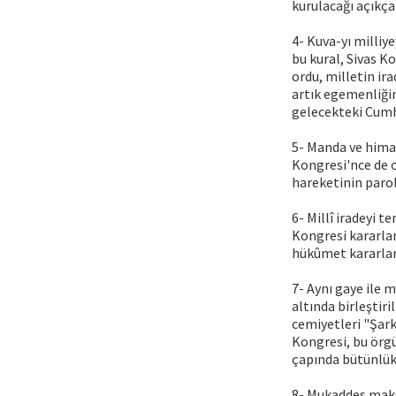
kurulacağı açıkça 
4- Kuva-yı milliy
bu kural, Sivas K
ordu, milletin ir
artık egemenliğin
gelecekteki Cumhu
5- Manda ve hima
Kongresi'nce de o
hareketinin parol
6- Millî iradeyi 
Kongresi kararlar
hükûmet kararları
7- Aynı gaye ile 
altında birleştir
cemiyetleri "Şark
Kongresi, bu örg
çapında bütünlük
8- Mukaddes maksa