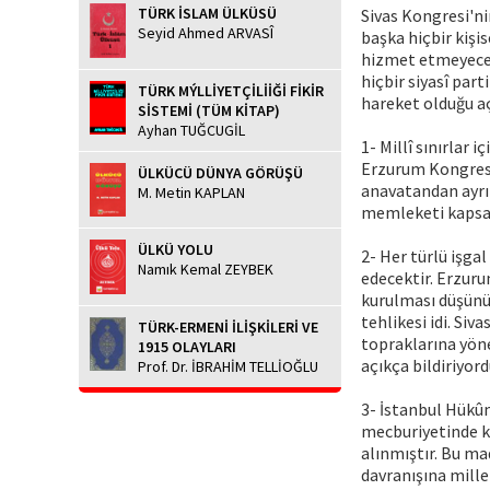
TÜRK İSLAM ÜLKÜSÜ
Sivas Kongresi'ni
Seyid Ahmed ARVASÎ
başka hiçbir kişi
hizmet etmeyecek
hiçbir siyasî par
TÜRK MÝLLİYETÇİLİİĞİ FİKİR
hareket olduğu aç
SİSTEMİ (TÜM KİTAP)
Ayhan TUĞCUGİL
1- Millî sınırlar
Erzurum Kongresi
ÜLKÜCÜ DÜNYA GÖRÜŞÜ
anavatandan ayrıl
M. Metin KAPLAN
memleketi kapsay
ÜLKÜ YOLU
2- Her türlü işga
Namık Kemal ZEYBEK
edecektir. Erzur
kurulması düşünül
tehlikesi idi. Si
TÜRK-ERMENİ İLİŞKİLERİ VE
topraklarına yön
1915 OLAYLARI
açıkça bildiriyord
Prof. Dr. İBRAHİM TELLİOĞLU
3- İstanbul Hükûm
mecburiyetinde ka
alınmıştır. Bu ma
davranışına mille