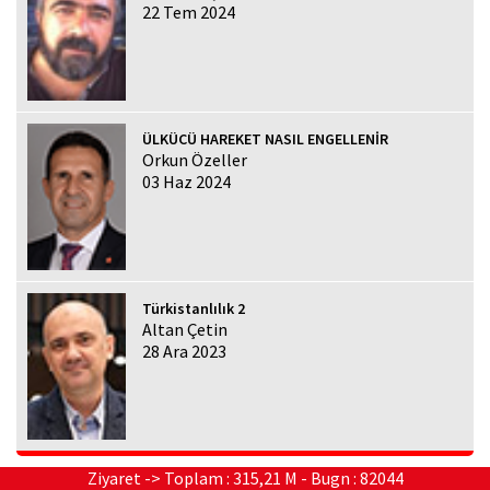
22 Tem 2024
ÜLKÜCÜ HAREKET NASIL ENGELLENİR
Orkun Özeller
03 Haz 2024
Türkistanlılık 2
Altan Çetin
28 Ara 2023
Ziyaret -> Toplam : 315,21 M - Bugn : 82044