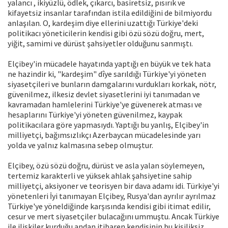
yalancı , ikiyüzlü, ödlek, çıkarcı, basiretsiz, pısırık ve
kifayetsiz insanlar tarafından istila edildiğini de bilmiyordu
anlaşılan. O, kardeşim diye ellerini uzattığı Türkiye'deki
politikacı yöneticilerin kendisi gibi özü sözü doğru, mert,
yiğit, samimi ve dürüst şahsiyetler olduğunu sanmıştı.
Elçibey'in mücadele hayatında yaptığı en büyük ve tek hata
ne hazindir ki, "kardeşim" dîye sarıldığı Türkiye'yi yöneten
siyasetçileri ve bunların damgalarını vurdukları korkak, nötr,
güvenilmez, ilkesiz devlet siyasetlerini iyi tanımadan ve
kavramadan hamlelerini Türkiye'ye güvenerek atması ve
hesaplarını Türkiye'yi yöneten güvenilmez, kaypak
politikacılara göre yapmasıydı. Yaptığı bu yanlış, Elçibey'in
milliyetçi, bağımsızlıkçı Azerbaycan mücadelesinde yarı
yolda ve yalnız kalmasına sebep olmuştur.
Elçibey, özü sözü doğru, dürüst ve asla yalan söylemeyen,
tertemiz karakterli ve yüksek ahlak şahsiyetine sahip
milliyetçi, aksiyoner ve teorisyen bir dava adamı idi. Türkiye'yi
yönetenleri İyi tanımayan Elçibey, Rusya'dan ayrılır ayrılmaz
Türkiye'ye yöneldiğinde karşısında kendisi gibi itimat edilir,
cesur ve mert siyasetçiler bulacağını ummuştu. Ancak Türkiye
ile ilişkiler kurduğu andan itibaren kendisinin bu kişiliksiz,