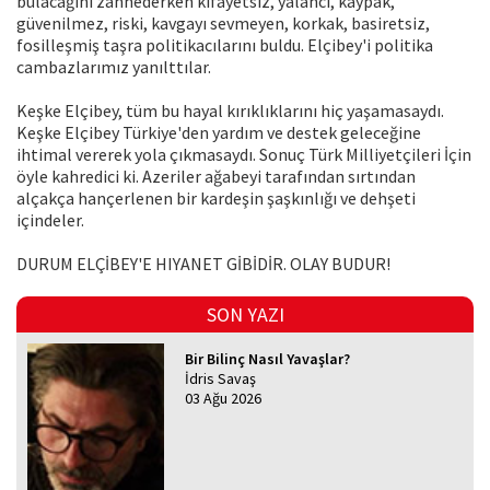
bulacağını zannederken kifayetsiz, yalancı, kaypak,
güvenilmez, riski, kavgayı sevmeyen, korkak, basiretsiz,
fosilleşmiş taşra politikacılarını buldu. Elçibey'i politika
cambazlarımız yanılttılar.
Keşke Elçibey, tüm bu hayal kırıklıklarını hiç yaşamasaydı.
Keşke Elçibey Türkiye'den yardım ve destek geleceğine
ihtimal vererek yola çıkmasaydı. Sonuç Türk Milliyetçileri İçin
öyle kahredici ki. Azeriler ağabeyi tarafından sırtından
alçakça hançerlenen bir kardeşin şaşkınlığı ve dehşeti
içindeler.
DURUM ELÇİBEY'E HIYANET GİBİDİR. OLAY BUDUR!
SON YAZI
Bir Bilinç Nasıl Yavaşlar?
İdris Savaş
03 Ağu 2026