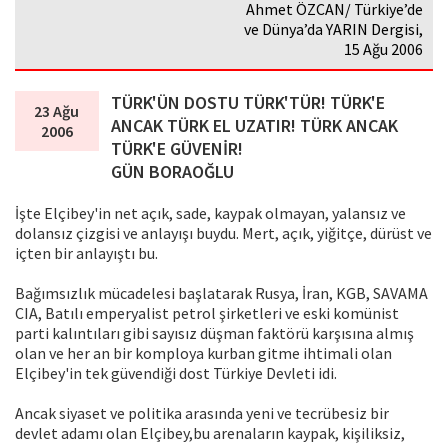
Ahmet ÖZCAN/ Türkiye’de
ve Dünya’da YARIN Dergisi,
15 Ağu 2006
TÜRK'ÜN DOSTU TÜRK'TÜR! TÜRK'E
23 Ağu
ANCAK TÜRK EL UZATIR! TÜRK ANCAK
2006
TÜRK'E GÜVENİR!
GÜN BORAOĞLU
İşte Elçibey'in net açık, sade, kaypak olmayan, yalansız ve
dolansız çizgisi ve anlayışı buydu. Mert, açık, yiğitçe, dürüst ve
içten bir anlayıştı bu.
Bağımsızlık mücadelesi başlatarak Rusya, İran, KGB, SAVAMA
CIA, Batılı emperyalist petrol şirketleri ve eski komünist
parti kalıntıları gibi sayısız düşman faktörü karşısına almış
olan ve her an bir komploya kurban gitme ihtimali olan
Elçibey'in tek güvendiği dost Türkiye Devleti idi.
Ancak siyaset ve politika arasında yeni ve tecrübesiz bir
devlet adamı olan Elçibey,bu arenaların kaypak, kişiliksiz,