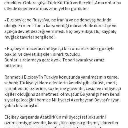
döndüler. Onlara güya Türk Kültürü verilecekti. Ama onlar bu
ülkede dejenere olmuş zihniyetler gördüler.
• Elçibey'e; ne Rusya'ya, ne İran'a ve ne de savaş halinde
olduğu Ermenistan'a karşı verdiği mücadelede dürüstçe ve
açıkça devlet desteği verilmedi. Elçibey'e ikiyüzlü, kaypak,
muğlak tavırlar sergilendi.
• Elçibey'e maceracı milliyetçi bir romantik lider gözüyle
bakıldı ve devlet ilişkileri sınırlı tutuldu.
Bunları sıralamaya gerek yok. Toparlayarak yazımızı
bitirelim.
Rahmetli Elçibey'în Türkiye konusunda yanılmasının temel
sebebi; Türkiye'yi idare edenlerin kendisi gibi dürüst, mert,
itimat edilir, özlerine, sözlerine güvenilir, cesur ve milliyetçi
kişiler olduğunu zannetmesi olmuştur. Bu yanılgı hem kendi
siyasi geleceğini hem de Milliyetçi Azerbaycan Davası'nı yan
yolda bırakmıştır.
Elçibey karşısında Atatürk'ün milliyetçi reflekslerini
özümsemiş, güvenilir, kardeşlik duygusu gelişmiş idareciler