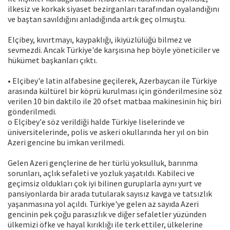
ilkesiz ve korkak siyaset bezirganları tarafından oyalandığını
ve baştan savıldığını anladığında artık geç olmuştu.
Elçibey, kıvırtmayı, kaypaklığı, ikiyüzlülüğü bilmez ve
sevmezdi. Ancak Türkiye'de karşısına hep böyle yöneticiler ve
hükümet başkanları çıktı.
• Elçibey'e latin alfabesine geçilerek, Azerbaycan ile Türkiye
arasında kültürel bir köprü kurulması için gönderilmesine söz
verilen 10 bin daktilo ile 20 ofset matbaa makinesinin hiç biri
gönderilmedi.
o Elçibey'e söz verildiği halde Türkiye liselerinde ve
üniversitelerinde, polis ve askeri okullarında her yıl on bin
Azeri gencine bu imkan verilmedi.
Gelen Azeri gençlerine de her türlü yoksulluk, barınma
sorunları, açlık sefaleti ve yozluk yaşatıldı. Kabileci ve
geçimsiz oldukları çok iyi bilinen guruplarla aynı yurt ve
pansiyonlarda bir arada tutularak sayısız kavga ve tatsızlık
yaşanmasına yol açıldı. Türkiye'ye gelen az sayıda Azeri
gencinin pek çoğu parasızlık ve diğer sefaletler yüzünden
ülkemizi öfke ve hayal kırıklığı ile terk ettiler, ülkelerine