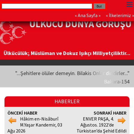
«
Ana Sayfa
» «
İlkelerimiz
»
ÜLKÜCÜ DÜNYA GÖRÜŞÜ
Ülkücülük; Müslüman ve Dokuz Işıkçı Milliyetçiliktir...
"...Şehitlere ölüler demeyin. Bilakis Onlar diridirler..."
Bakara-154
HABERLER
ÖNCEKİ HABER
SONRAKİ HABER
Hâkim en-Nisâburî
ENVER PAŞA, 4.
M.Yaşar Kandemir, 03
Ağustos. 1922’de
Ağu 2026
Türkistan’da Şehid Edildi