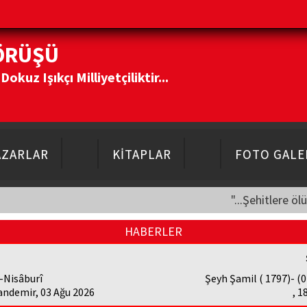
ÖRÜŞÜ
kuz Işıkçı Milliyetçiliktir...
AZARLAR
KİTAPLAR
FOTO GALE
"...Şehitlere öl
HABERLER
-Nisâburî
Şeyh Şamil ( 1797)- (0
andemir, 03 Ağu 2026
, 1