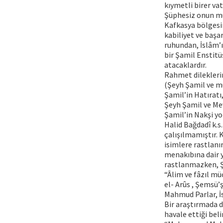
kıymetli birer va
Şüphesiz onun müc
Kafkasya bölgesi
kabiliyet ve başa
ruhundan, İslâm’
bir Şamil Enstitü
atacaklardır.
Rahmet dilekler
(Şeyh Şamil ve m
Şamil’in Hatıratı
Şeyh Şamil ve Me
Şamil’in Nakşi y
Halid Bağdadî k.s
çalışılmamıştır.
isimlere rastlanı
menakıbına dair y
rastlanmazken, Şe
“Âlim ve fâzıl mü
el- Arûs , Şemsü’
Mahmud Parlar, İs
Bir araştırmada d
havale ettiği belir