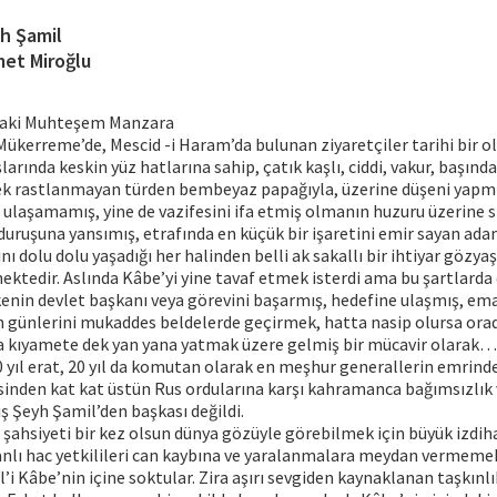
h Şamil
et Miroğlu
daki Muhteşem Manzara
 Mükerreme’de, Mescid -i Haram’da bulunan ziyaretçiler tarihi bir ol
aşlarında keskin yüz hatlarına sahip, çatık kaşlı, ciddi, vakur, başında
ek rastlanmayan türden bembeyaz papağıyla, üzerine düşeni yapmı
 ulaşamamış, yine de vazifesini ifa etmiş olmanın huzuru üzerine 
duruşuna yansımış, etrafında en küçük bir işaretini emir sayan ada
ını dolu dolu yaşadığı her halinden belli ak sakallı bir ihtiyar gözyaş
ektedir. Aslında Kâbe’yi yine tavaf etmek isterdi ama bu şartlarda d
enin devlet başkanı veya görevini başarmış, hedefine ulaşmış, em
n günlerini mukaddes beldelerde geçirmek, hatta nasip olursa ora
a kıyamete dek yan yana yatmak üzere gelmiş bir mücavir olarak…
0 yıl erat, 20 yıl da komutan olarak en meşhur generallerin emrinde
sinden kat kat üstün Rus ordularına karşı kahramanca bağımsızlık
 Şeyh Şamil’den başkası değildi.
 şahsiyeti bir kez olsun dünya gözüyle görebilmek için büyük izd
nlı hac yetkilileri can kaybına ve yaralanmalara meydan vermemek
’i Kâbe’nin içine soktular. Zira aşırı sevgiden kaynaklanan taşkınl