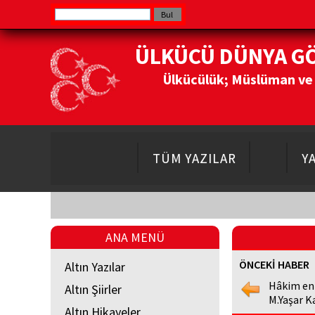
ÜLKÜCÜ DÜNYA G
Ülkücülük; Müslüman ve Do
TÜM YAZILAR
Y
ANA MENÜ
ÖNCEKİ HABER
Altın Yazılar
Hâkim en
Altın Şiirler
M.Yaşar K
Altın Hikayeler