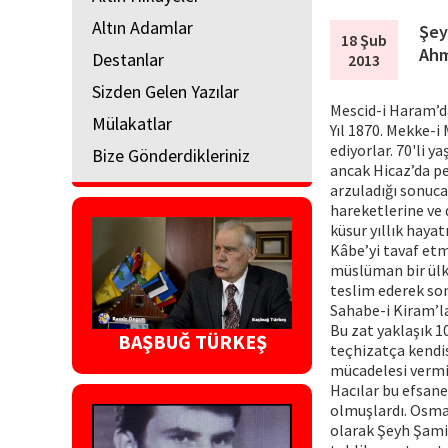
Altın Adamlar
Şey
18 Şub
Ahm
Destanlar
2013
Sizden Gelen Yazılar
Mescid-i Haram’
Mülakatlar
Yıl 1870. Mekke-i
ediyorlar. 70'li y
Bize Gönderdikleriniz
ancak Hicaz’da p
arzuladığı sonuca
hareketlerine ve 
küsur yıllık hayat
Kâbe’yi tavaf etm
müslüman bir ülk
teslim ederek so
Sahabe-i Kiram’l
Bu zat yaklaşık 1
BAŞBUĞ TÜRKEŞ
teçhizatça kendi
mücadelesi vermiş
Hacılar bu efsane
olmuşlardı. Osma
olarak Şeyh Şamil