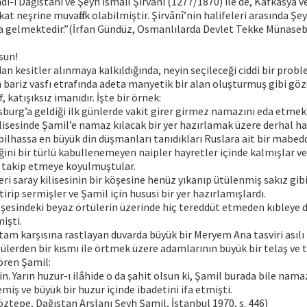
i Dağıstânî ve Şeyh İsmail Şirvânî (1277/1870) ile de, Kafkasya 
kat neşrine muvaffak olabilmiştir. Şirvânî’nin halifeleri arasında Şe
a gelmektedir.”(İrfan Gündüz, Osmanlılarda Devlet Tekke Münasebe
sun!
an kesitler alınmaya kalkıldığında, neyin seçileceği ciddi bir probl
 bariz vasfı etrafında adeta manyetik bir alan oluşturmuş gibi g
, katışıksız imanıdır. İşte bir örnek:
sburg’a geldiği ilk günlerde vakit girer girmez namazını eda etmek 
kilisesinde Şamil’e namaz kılacak bir yer hazırlamak üzere derhal ha
 bilhassa en büyük din düşmanları tanıdıkları Ruslara ait bir mabed
ini bir türlü kabullenemeyen naipler hayretler içinde kalmışlar v
a takip etmeye koyulmuştular.
 saray kilisesinin bir köşesine henüz yıkanıp ütülenmiş sakız gib
irip sermişler ve Şamil için hususi bir yer hazırlamışlardı.
köşesindeki beyaz örtülerin üzerinde hiç tereddüt etmeden kıbleye
işti.
tam karşısına rastlayan duvarda büyük bir Meryem Ana tasviri asılı
ülerden bir kısmı ile örtmek üzere adamlarının büyük bir telaş ve t
ören Şamil:
yin. Yarın huzur-ı ilâhide o da şahit olsun ki, Şamil burada bile nama
miş ve büyük bir huzur içinde ibadetini ifa etmişti.
tepe, Dağıstan Arslanı Şeyh Şamil, İstanbul 1970, s. 446)