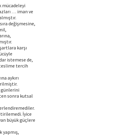
k mücadeleyi
hazları … iman ve
lmıştır.
sıra değişmesine,
mil,
arına,
ıştır.
artlara karşı
ücüyle
adar istemese de,
teslime tercih
ına aykırı
ilmiştir.
 günlerini
ten sonra kutsal
erlendiremediler.
irilemedi. İyice
ayan büyük güçlere
ik yapmış,