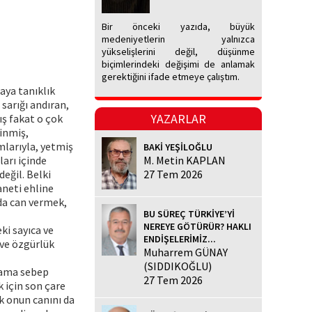
Bir önceki yazıda, büyük
medeniyetlerin yalnızca
yükselişlerini değil, düşünme
biçimlerindeki değişimi de anlamak
gerektiğini ifade etmeye çalıştım.
aya tanıklık
 sarığı andıran,
YAZARLAR
ş fakat o çok
sinmiş,
mlarıyla, yetmiş
BAKİ YEŞİLOĞLU
ları içinde
M. Metin KAPLAN
eğil. Belki
27 Tem 2026
aneti ehline
da can vermek,
BU SÜREÇ TÜRKİYE’Yİ
NEREYE GÖTÜRÜR? HAKLI
ki sayıca ve
ENDİŞELERİMİZ...
 ve özgürlük
Muharrem GÜNAY
(SIDDIKOĞLU)
ihama sebep
27 Tem 2026
 için son çare
ık onun canını da