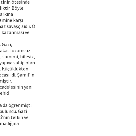
atinin ötesinde
iktir. Böyle
farkına
izmine karşı
maz savaşçısıdır. O
t kazanması ve
 Gazi,
i fakat lüzumsuz
, samimi, hilesiz,
yapıya sahip olan
. Küçüklükten
ası idi. Şamil’in
iştir.
cadelesinin yanı
şehid
a da öğrenmişti.
 bulundu. Gazi
nin telkin ve
amadığına