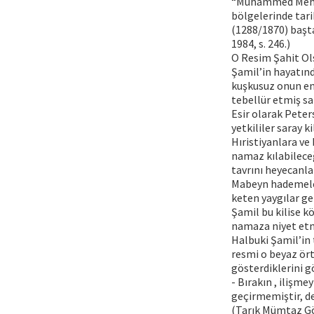
“Muhammed Mehdî-
bölgelerinde tari
(1288/1870) başt
1984, s. 246.)
O Resim Şahit Ol
Şamil’in hayatınd
kuşkusuz onun en
tebellür etmiş saf
Esir olarak Peter
yetkililer saray 
Hıristiyanlara ve
namaz kılabileceğ
tavrını heyecanl
Mabeyn hademeleri
keten yaygılar get
Şamil bu kilise 
namaza niyet etm
Halbuki Şamil’in 
resmi o beyaz ört
gösterdiklerini g
- Bırakın , ilişme
geçirmemiştir, de
(Tarık Mümtaz Göz