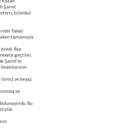
ve Kazan
yh Şamil
tleri, İstanbul
emdir. Fakat
özüken tamamıyla
istedi. Rus
rekete geçtiler.
de Şamil’in
e İmamlarının
i temiz ve beyaz
 dönmüş ve
 bulunuyordu. Bu
itizlik
zını