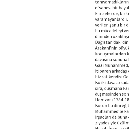
tanıyamadıklarını
efsanevi bir hayal
kimseler de, bir 
varamayanlardır. 
verilen şanlı bir 
bu mücadeleyi ve
dininden uzaklaşm
Dağıstan’daki din
Arakani’nin büyük 
konuşmalardan kaç
davasına sonuna 
Gazi Muhammed, Ş
itibaren arkadaş 
bizzat kendisi Ga
Bu iki dava arka
sıra, düşmana kar
düşmesinden son
Hamzat (1784-1834
Bütün bu dinî eği
Muhammed’le karş
irşadları da bun
ziyadesiyle üzülm
Hayat: İman ve c