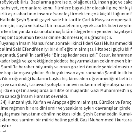
 söyleyebiliriz. Bazılarına göre ise o, olağanüstü, insan güç ve tak
 şahsiyet, romanlara konu, filmlere baş aktör olacak ilginç bir kişil
türlü aşırı abartının insanı efsaneleştirmekten çok küçülttüğünün 
Halbuki Şeyh Şamil gayet sade bir tarifle Çarlık Rusyası emperyal
direnişin, soylu ve kutsal bir mücadelenin çeyrek asırlık lideri ve yıl
rirken bir yandan da unutulmuş İslâmî değerlerin yeniden hayatiye
ış bir toplumun tekrar dinine dönmesi için uğraşmıştır.
î uyanışın İmam Mansur’dan sonraki ikinci lideri Gazi Muhammed’di.
alimi Said Efendi’den iyi bir dinî eğitim almıştı. Hitabeti güçlü id
ınırdı. Şamil’in tarifiyle “Bir taş kadar sessizdi.” Cesur, kahraman
kadar bağlı ve gerektiğinde şiddete başvurmaktan çekinmeyen bir 
amil’le beraber büyümüş ve onun gözleri önünde şehid olmuştur
ve kapı komşusuydular. Bu büyük insan aynı zamanda Şamil’in ilk hoc
zi’den öğrendiği kadarını başka hiç kimseden öğrenmediğini belirtm
daşı ve can dost, tasavvuf yoluyla manevi mükemmelliğe ulaşma mü
şı da en çetin savaşlarda birlikte olmuşlardır. Gazi Muhammed’in 
ra sancağı İmam Hamzat devraldı.
) Hunzahlıydı. Kur’an ve Arapça eğitimi almıştı. Gürcüce ve Farsç
time rağmen bir ara dinî emir ve yasaklara aykırı davranışlar içinde
ılaşması hayatının dönüm noktası oldu. Şeyh Cemaleddin Kumukî’
a eklenince samimi bir mürid haline geldi. Gazi Muhammed’i kurtar
üştür.
ihad