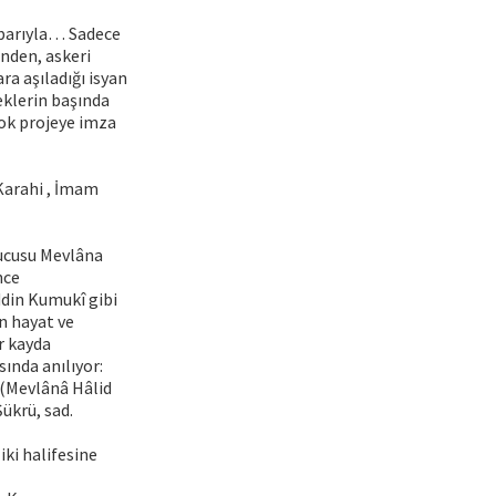
ibarıyla… Sadece
nden, askeri
ra aşıladığı isyan
klerin başında
çok projeye imza
Karahi , İmam
rucusu Mevlâna
nce
din Kumukî gibi
in hayat ve
r kayda
ında anılıyor:
” (Mevlânâ Hâlid
ükrü, sad.
iki halifesine