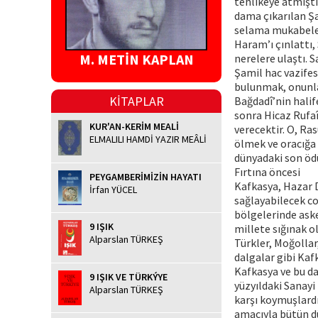
tehlikeye atmıştı
dama çıkarılan Şam
selama mukabele e
Haram’ı çınlattı,
M. METİN KAPLAN
nerelere ulaştı. 
Şamil hac vazifes
bulunmak, onunla
KİTAPLAR
Bağdadî’nin halif
sonra Hicaz Rufaî
KUR'AN-KERİM MEALİ
verecektir. O, Ra
ELMALILI HAMDİ YAZIR MEÂLİ
ölmek ve oracığa 
dünyadaki son ödü
Fırtına öncesi
PEYGAMBERİMİZİN HAYATI
Kafkasya, Hazar D
İrfan YÜCEL
sağlayabilecek co
bölgelerinde aske
9 IŞIK
millete sığınak ol
Alparslan TÜRKEŞ
Türkler, Moğollar,
dalgalar gibi Kaf
Kafkasya ve bu da
9 IŞIK VE TÜRKÝYE
yüzyıldaki Sanayi
Alparslan TÜRKEŞ
karşı koymuşlardı
amacıyla bütün d