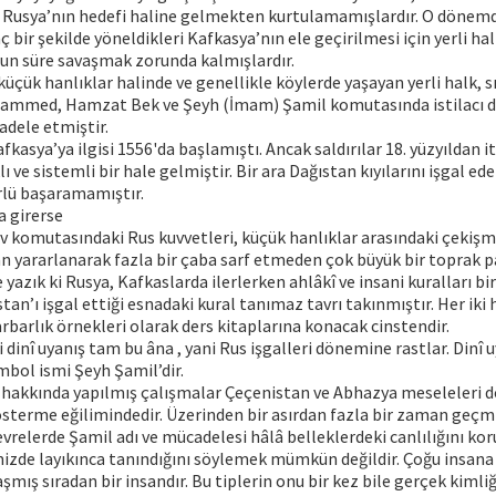
n Rusya’nın hedefi haline gelmekten kurtulamamışlardır. O dönem
 bir şekilde yöneldikleri Kafkasya’nın ele geçirilmesi için yerli ha
uzun süre savaşmak zorunda kalmışlardır.
küçük hanlıklar halinde ve genellikle köylerde yaşayan yerli halk, 
ammed, Hamzat Bek ve Şeyh (İmam) Şamil komutasında istilacı 
dele etmiştir.
fkasya’ya ilgisi 1556'da başlamıştı. Ancak saldırılar 18. yüzyıldan 
klı ve sistemli bir hale gelmiştir. Bir ara Dağıstan kıyılarını işgal e
rlü başaramamıştır.
a girerse
v komutasındaki Rus kuvvetleri, küçük hanlıklar arasındaki çekiş
 yararlanarak fazla bir çaba sarf etmeden çok büyük bir toprak p
 yazık ki Rusya, Kafkaslarda ilerlerken ahlâkî ve insani kuralları bi
stan’ı işgal ettiği esnadaki kural tanımaz tavrı takınmıştır. Her iki
arbarlık örnekleri olarak ders kitaplarına konacak cinstendir.
 dinî uyanış tam bu âna , yani Rus işgalleri dönemine rastlar. Dinî u
embol ismi Şeyh Şamil’dir.
hakkında yapılmış çalışmalar Çeçenistan ve Abhazya meseleleri do
sterme eğilimindedir. Üzerinden bir asırdan fazla bir zaman geçm
vrelerde Şamil adı ve mücadelesi hâlâ belleklerdeki canlılığını kor
mizde layıkınca tanındığını söylemek mümkün değildir. Çoğu insana
şmış sıradan bir insandır. Bu tiplerin onu bir kez bile gerçek kimliğ