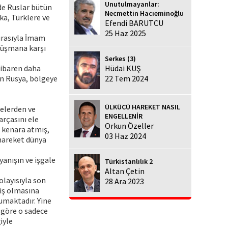
Unutulmayanlar:
de Ruslar bütün
Necmettin Hacıeminoğlu
lka, Türklere ve
Efendi BARUTCU
25 Haz 2025
sırasıyla İmam
düşmana karşı
Serkes (3)
itibaren daha
Hüdai KUŞ
den Rusya, bölgeye
22 Tem 2024
ÜLKÜCÜ HAREKET NASIL
melerden ve
ENGELLENİR
arçasını ele
Orkun Özeller
r kenara atmış,
03 Haz 2024
 hareket dünya
yanışın ve işgale
Türkistanlılık 2
Altan Çetin
layısıyla son
28 Ara 2023
iş olmasına
umaktadır. Yine
 göre o sadece
iyle