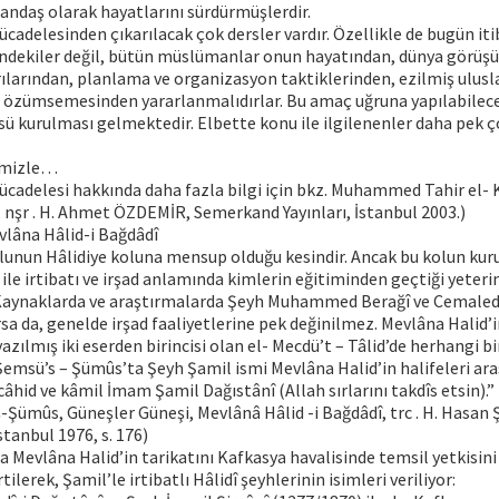
tandaş olarak hayatlarını sürdürmüşlerdir.
adelesinden çıkarılacak çok dersler vardır. Özellikle de bugün it
ndekiler değil, bütün müslümanlar onun hayatından, dünya görüşü
rılarından, planlama ve organizasyon taktiklerinden, ezilmiş ulusla
ı özümsemesinden yararlanmalıdırlar. Bu amaç uğruna yapılabilece
sü kurulması gelmektedir. Elbette konu ile ilgilenenler daha pek 
imizle…
ücadelesi hakkında daha fazla bilgi için bkz. Muhammed Tahir el- 
, nşr . H. Ahmet ÖZDEMİR, Semerkand Yayınları, İstanbul 2003.)
vlâna Hâlid-i Bağdâdî
olunun Hâlidiye koluna mensup olduğu kesindir. Ancak bu kolun ku
. ile irtibatı ve irşad anlamında kimlerin eğitiminden geçtiği yeteri
 Kaynaklarda ve araştırmalarda Şeyh Muhammed Berağî ve Cemaled
rsa da, genelde irşad faaliyetlerine pek değinilmez. Mevlâna Halid’
azılmış iki eserden birincisi olan el- Mecdü’t – Tâlid’de herhangi bi
msü’s – Şümûs’ta Şeyh Şamil ismi Mevlâna Halid’in halifeleri aras
câhid ve kâmil İmam Şamil Dağıstânî (Allah sırlarını takdîs etsin).
ş-Şümûs, Güneşler Güneşi, Mevlânâ Hâlid -i Bağdâdî, trc . H. Hasan Ş
tanbul 1976, s. 176)
a Mevlâna Halid’in tarikatını Kafkasya havalisinde temsil yetkisini 
tilerek, Şamil’le irtibatlı Hâlidî şeyhlerinin isimleri veriliyor: