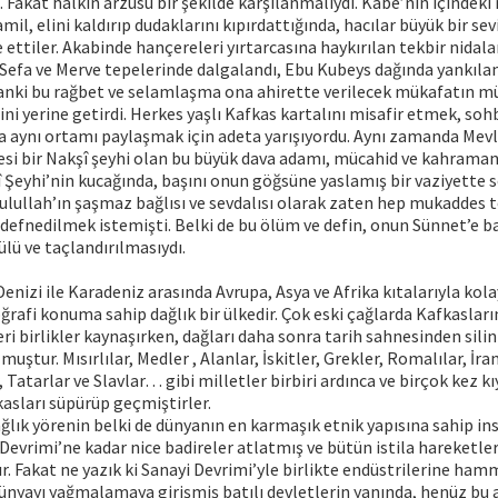
. Fakat halkın arzusu bir şekilde karşılanmalıydı. Kâbe’nin içindek
il, elini kaldırıp dudaklarını kıpırdattığında, hacılar büyük bir se
ttiler. Akabinde hançereleri yırtarcasına haykırılan tekbir nidalar
 Sefa ve Merve tepelerinde dalgalandı, Ebu Kubeys dağında yankıland
Sanki bu rağbet ve selamlaşma ona ahirette verilecek mükafatın müjd
ini yerine getirdi. Herkes yaşlı Kafkas kartalını misafir etmek, so
 aynı ortamı paylaşmak için adeta yarışıyordu. Aynı zamanda Mevl
esi bir Nakşî şeyhi olan bu büyük dava adamı, mücahid ve kahraman 
 Şeyhi’nin kucağında, başını onun göğsüne yaslamış bir vaziyette s
sulullah’ın şaşmaz bağlısı ve sevdalısı olarak zaten hep mukaddes 
defnedilmek istemişti. Belki de bu ölüm ve defin, onun Sünnet’e ba
lü ve taçlandırılmasıydı.
enizi ile Karadeniz arasında Avrupa, Asya ve Afrika kıtalarıyla kolay
ğrafi konuma sahip dağlık bir ülkedir. Çok eski çağlarda Kafkasları
ri birlikler kaynaşırken, dağları daha sonra tarih sahnesinden sili
muştur. Mısırlılar, Medler , Alanlar, İskitler, Grekler, Romalılar, İran
 Tatarlar ve Slavlar… gibi milletler birbiri ardınca ve birçok kez kı
kasları süpürüp geçmiştirler.
ğlık yörenin belki de dünyanın en karmaşık etnik yapısına sahip ins
 Devrimi’ne kadar nice badireler atlatmış ve bütün istila hareketle
r. Fakat ne yazık ki Sanayi Devrimi’yle birlikte endüstrilerine h
ünyayı yağmalamaya girişmiş batılı devletlerin yanında, henüz bu