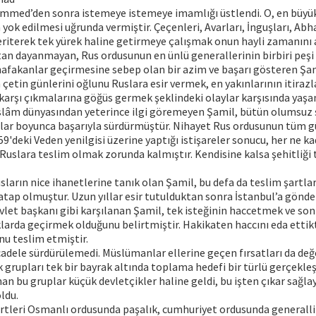
mmed’den sonra istemeye istemeye imamlığı üstlendi. O, en büyü
n yok edilmesi uğrunda vermiştir. Çeçenleri, Avarları, İnguşları, Ab
riterek tek yürek haline getirmeye çalışmak onun hayli zamanını a
an dayanmayan, Rus ordusunun en ünlü generallerinin birbiri peşi 
hafakanlar geçirmesine sebep olan bir azim ve başarı gösteren Şa
çetin günlerini oğlunu Ruslara esir vermek, en yakınlarının itirazl
karşı çıkmalarına göğüs germek şeklindeki olaylar karşısında yaşam
İslâm dünyasından yeterince ilgi göremeyen Şamil, bütün olumsuz ş
ıllar boyunca başarıyla sürdürmüştür. Nihayet Rus ordusunun tüm g
9'deki Veden yenilgisi üzerine yaptığı istişareler sonucu, her ne k
Ruslara teslim olmak zorunda kalmıştır. Kendisine kalsa şehitliği 
ların nice ihanetlerine tanık olan Şamil, bu defa da teslim şartlar
ap olmuştur. Uzun yıllar esir tutulduktan sonra İstanbul’a gönder
evlet başkanı gibi karşılanan Şamil, tek isteğinin haccetmek ve son
arda geçirmek olduğunu belirtmiştir. Hakikaten haccını eda ettik
nu teslim etmiştir.
dele sürdürülemedi. Müslümanlar ellerine geçen fırsatları da değ
k grupları tek bir bayrak altında toplama hedefi bir türlü gerçekleşt
n bu gruplar küçük devletçikler haline geldi, bu işten çıkar sağl
ldu.
ertleri Osmanlı ordusunda paşalık, cumhuriyet ordusunda generall