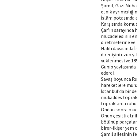
Şamil, Gazi Muha
etnik ayrımcılığı
İslâm potasında e
Karşısında komut
Çar’ın sarayında 
mücadelesinin en 
diretmelerine ve 
Haklı davasında 
direnişini uzun y
yüklenmesi ve 185
Gunip yaylasında 
ederdi.
Savaş boyunca Rus
hareketlere muhat
İstanbul’da bir d
mukaddes toprakl
topraklarda ruhu
Ondan sonra müca
Onun çeşitli etni
bölünüp parçalana
birer-ikişer yem o
Şamil ailesinin f