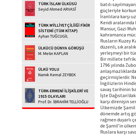
TÜRK İSLAM ÜLKÜSÜ
batılı sayılmaya
Seyid Ahmed ARVASÎ
güçleriyle korkunç
İranlılara karşı 
Kendi aralarında 
TÜRK MÝLLİYETÇİLİİĞİ FİKİR
Mansur, Gazi Muh
SİSTEMİ (TÜM KİTAP)
kahramanca müca
Ayhan TUĞCUGİL
Rusların Kuzey Ka
düzenli, sık aralı
ÜLKÜCÜ DÜNYA GÖRÜŞÜ
yerleşmeyi bir tü
M. Metin KAPLAN
Bir millete tefrik
1796 yılında Zubo
ÜLKÜ YOLU
anlaşmazlıklardan
Namık Kemal ZEYBEK
geçirmişlerdir. Ne
İngilizlerin Hindi
savaş tarihinin b
TÜRK-ERMENİ İLİŞKİLERİ VE
İşte Dağıstan’daki
1915 OLAYLARI
karşı direnişin s
Prof. Dr. İBRAHİM TELLİOĞLU
Ülkemizde Şamil 
dönemde artış gö
rağmen duyarlı çe
de Şamil’in ülke
Ruslara karşı sava