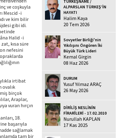
i merdivenden
TÜRKEŞNAME /
vinç ve coşkuyla
ALPARSLAN TÜRKEŞ’İN
HAYATI
ı Mescid -i
Halim Kaya
ı ve kim bilir
20 Tem 2026
esi gibi idi.
hbetinde
âna Halid -i
Sovyetler Birliği'nin
zat, kısa süre
Yıkılışını Öngören İki
on nefesini
Büyük Türk Lideri
topraklarda
Kemal Girgin
ğlılığının
08 Haz 2026
DURUM
lıkla irtibat
Yusuf Yılmaz ARAÇ
n ovalık
26 May 2026
nmiş birçok
lılar, Araplar,
yıya vuran hırçın
DİRİLİŞ NESLİNİN
FİRARÎLERİ - 17.02.2010
anları, 18.
Nurullah KAPLAN
rine başarıyla
17 Kas 2025
ammadde sağlamak
 anlamda tam bir