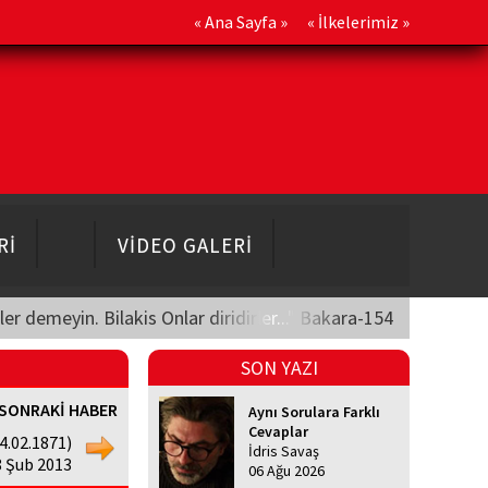
«
Ana Sayfa
» «
İlkelerimiz
»
Rİ
VİDEO GALERİ
üler demeyin. Bilakis Onlar diridirler..." Bakara-154
SON YAZI
SONRAKİ HABER
Aynı Sorulara Farklı
Cevaplar
4.02.1871)
İdris Savaş
8 Şub 2013
06 Ağu 2026