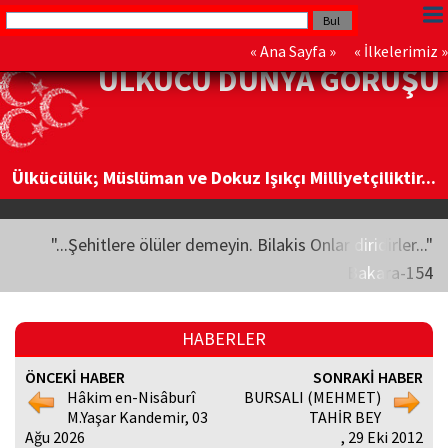
«
Ana Sayfa
» «
İlkelerimiz
»
ÜLKÜCÜ DÜNYA GÖRÜŞÜ
Ülkücülük; Müslüman ve Dokuz Işıkçı Milliyetçiliktir...
"...Şehitlere ölüler demeyin. Bilakis Onlar diridirler..."
Bakara-154
HABERLER
ÖNCEKİ HABER
SONRAKİ HABER
Hâkim en-Nisâburî
BURSALI (MEHMET)
M.Yaşar Kandemir, 03
TAHİR BEY
Ağu 2026
, 29 Eki 2012