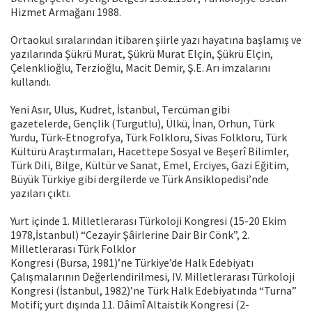
Hizmet Armağanı 1988.
Ortaokul sıralarından itibaren şiirle yazı hayatına başlamış ve
yazılarında Şükrü Murat, Şükrü Murat Elçin, Şükrü Elçin,
Çelenklioğlu, Terzioğlu, Macit Demir, Ş.E. Arı imzalarını
kullandı.
Yeni Asır, Ulus, Kudret, İstanbul, Tercüman gibi
gazetelerde, Gençlik (Turgutlu), Ülkü, İnan, Orhun, Türk
Yurdu, Türk-Etnogrofya, Türk Folkloru, Sivas Folkloru, Türk
Kültürü Araştırmaları, Hacettepe Sosyal ve Beşerî Bilimler,
Türk Dili, Bilge, Kültür ve Sanat, Emel, Erciyes, Gazi Eğitim,
Büyük Türkiye gibi dergilerde ve Türk Ansiklopedisi’nde
yazıları çıktı.
Yurt içinde 1. Milletlerarası Türkoloji Kongresi (15-20 Ekim
1978,İstanbul) “Cezayir Şâirlerine Dair Bir Cönk”, 2.
Milletlerarası Türk Folklor
Kongresi (Bursa, 1981)’ne Türkiye’de Halk Edebiyatı
Çalışmalarının Değerlendirilmesi, IV. Milletlerarası Türkoloji
Kongresi (İstanbul, 1982)’ne Türk Halk Edebiyatında “Turna”
Motifi; yurt dışında 11. Dâimî Altaistik Kongresi (2-