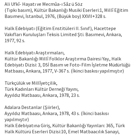
Ali Ufkî- Hayatı ve Mecmûa-ı Sâz ü Söz
(Tıpkı basım), Kültür Bakanlığı Musiki Eserleri:1, Millî Eğitim
Basımevi, İstanbul, 1976, (Büyük boy) XXVII+328 s.
Halk Edebiyatı (Eğitim Enstitüleri II. Sınıf), Hacettepe
Vakıfları Kuruluşları Teksis Limited Şti. Basımevi, Ankara,
1977, 92 s.
Halk Edebiyatı Araştırmaları,
Kültür Bakanlığı Millî Folklor Araştırma Dairesi Yay., Halk
Edebiyatı Dizisi: 3, DSİ Basım ve Foto-Film İşletme Müdürlüğü
Matbaası, Ankara, 1977, V-367 s. (İkinci baskısı yapılmıştır)
Türkçülük ve Millîyetçilik,
Türk Kadınları Kültür Derneği Yayını,
Ayyıldız Matbaası, Ankara, 1978, 23 s.
Adalara Destanlar (Şiirler),
Ayyıldız Matbaası, Ankara, 1978, 43 s. (İkinci baskısı
yapılmıştır)
Halk Edebiyatına Giriş, Kültür Bakanlığı Yayınları: 365, Türk
Halk Kültürü Eserleri Dizisi:10, Emel Matbaacılık Sanayi,