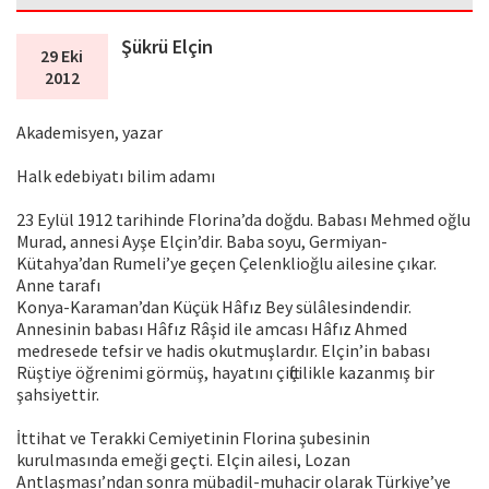
Şükrü Elçin
29 Eki
2012
Akademisyen, yazar
Halk edebiyatı bilim adamı
23 Eylül 1912 tarihinde Florina’da doğdu. Babası Mehmed oğlu
Murad, annesi Ayşe Elçin’dir. Baba soyu, Germiyan-
Kütahya’dan Rumeli’ye geçen Çelenklioğlu ailesine çıkar.
Anne tarafı
Konya-Karaman’dan Küçük Hâfız Bey sülâlesindendir.
Annesinin babası Hâfız Râşid ile amcası Hâfız Ahmed
medresede tefsir ve hadis okutmuşlardır. Elçin’in babası
Rüştiye öğrenimi görmüş, hayatını çiftçilikle kazanmış bir
şahsiyettir.
İttihat ve Terakki Cemiyetinin Florina şubesinin
kurulmasında emeği geçti. Elçin ailesi, Lozan
Antlaşması’ndan sonra mübadil-muhacir olarak Türkiye’ye