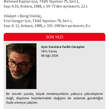
Mehmed Kaplan İçin, TKAE Yayınları 75, Seri:1,
Sayı: A.10, Ankara, 1988, s. 59-71’den ayrıbasım, 22 s.
Hikâyet-i Bengî Hallâç,
Erol Güngör İçin, TKAE Yayınları 79, Seri: I,
Sayı: A. 11, Ankara, 1988, s. 191-198’den ayrıbasım, 8 s.
SON YAZI
Aynı Sorulara Farklı Cevaplar
İdris Savaş
06 Ağu 2026
Bir önceki yazıda, büyük medeniyetlerin yalnızca yükselişlerini
değil, düşünme biçimlerindeki değişimi de anlamak gerektiğini
ifade etmeye çalıştım.