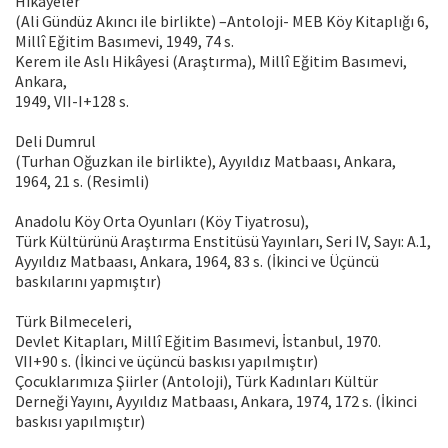
Hikâyeler
(Ali Gündüz Akıncı ile birlikte) –Antoloji- MEB Köy Kitaplığı 6,
Millî Eğitim Basımevi, 1949, 74 s.
Kerem ile Aslı Hikâyesi (Araştırma), Millî Eğitim Basımevi,
Ankara,
1949, VII-I+128 s.
Deli Dumrul
(Turhan Oğuzkan ile birlikte), Ayyıldız Matbaası, Ankara,
1964, 21 s. (Resimli)
Anadolu Köy Orta Oyunları (Köy Tiyatrosu),
Türk Kültürünü Araştırma Enstitüsü Yayınları, Seri IV, Sayı: A.1,
Ayyıldız Matbaası, Ankara, 1964, 83 s. (İkinci ve Üçüncü
baskılarını yapmıştır)
Türk Bilmeceleri,
Devlet Kitapları, Millî Eğitim Basımevi, İstanbul, 1970.
VII+90 s. (İkinci ve üçüncü baskısı yapılmıştır)
Çocuklarımıza Şiirler (Antoloji), Türk Kadınları Kültür
Derneği Yayını, Ayyıldız Matbaası, Ankara, 1974, 172 s. (İkinci
baskısı yapılmıştır)