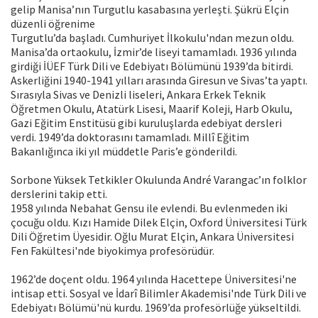
gelip Manisa’nın Turgutlu kasabasına yerleşti. Şükrü Elçin
düzenli öğrenime
Turgutlu’da başladı. Cumhuriyet İlkokulu'ndan mezun oldu.
Manisa’da ortaokulu, İzmir’de liseyi tamamladı. 1936 yılında
girdiği İÜEF Türk Dili ve Edebiyatı Bölümünü 1939’da bitirdi.
Askerliğini 1940-1941 yılları arasında Giresun ve Sivas’ta yaptı.
Sırasıyla Sivas ve Denizli liseleri, Ankara Erkek Teknik
Öğretmen Okulu, Atatürk Lisesi, Maarif Koleji, Harb Okulu,
Gazi Eğitim Enstitüsü gibi kuruluşlarda edebiyat dersleri
verdi. 1949’da doktorasını tamamladı. Millî Eğitim
Bakanlığınca iki yıl müddetle Paris’e gönderildi.
Sorbone Yüksek Tetkikler Okulunda André Varangac’ın folklor
derslerini takip etti.
1958 yılında Nebahat Gensu ile evlendi. Bu evlenmeden iki
çocuğu oldu. Kızı Hamide Dilek Elçin, Oxford Üniversitesi Türk
Dili Öğretim Üyesidir. Oğlu Murat Elçin, Ankara Üniversitesi
Fen Fakültesi'nde biyokimya profesörüdür.
1962’de doçent oldu. 1964 yılında Hacettepe Üniversitesi'ne
intisap etti. Sosyal ve İdarî Bilimler Akademisi'nde Türk Dili ve
Edebiyatı Bölümü'nü kurdu. 1969’da profesörlüğe yükseltildi.