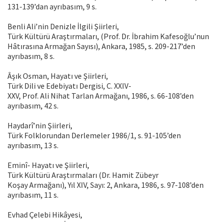
131-139’dan ayrıbasım, 9 s.
Benli Ali’nin Denizle İlgili Şiirleri,
Türk Kültürü Araştırmaları, (Prof. Dr. İbrahim Kafesoğlu’nun
Hâtırasına Armağan Sayısı), Ankara, 1985, s. 209-217’den
ayrıbasım, 8 s.
Âşık Osman, Hayatı ve Şiirleri,
Türk Dili ve Edebiyatı Dergisi, C. XXIV-
XXV, Prof. Ali Nihat Tarlan Armağanı, 1986, s. 66-108’den
ayrıbasım, 42 s.
Haydarî’nin Şiirleri,
Türk Folklorundan Derlemeler 1986/1, s. 91-105’den
ayrıbasım, 13 s.
Eminî- Hayatı ve Şiirleri,
Türk Kültürü Araştırmaları (Dr. Hamit Zübeyr
Koşay Armağanı), Yıl XIV, Sayı: 2, Ankara, 1986, s. 97-108’den
ayrıbasım, 11 s.
Evhad Çelebi Hikâyesi,