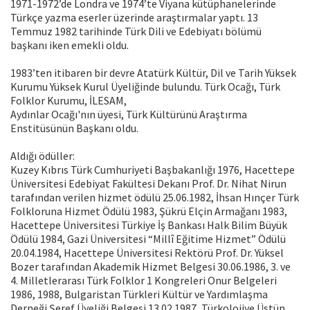
1971-1972’de Londra ve 1974’te Viyana kütüphanelerinde
Türkçe yazma eserler üzerinde araştırmalar yaptı. 13
Temmuz 1982 tarihinde Türk Dili ve Edebiyatı bölümü
başkanı iken emekli oldu.
1983’ten itibaren bir devre Atatürk Kültür, Dil ve Tarih Yüksek
Kurumu Yüksek Kurul Üyeliğinde bulundu. Türk Ocağı, Türk
Folklor Kurumu, İLESAM,
Aydınlar Ocağı'nın üyesi, Türk Kültürünü Araştırma
Enstitüsünün Başkanı oldu.
Aldığı ödüller:
Kuzey Kıbrıs Türk Cumhuriyeti Başbakanlığı 1976, Hacettepe
Üniversitesi Edebiyat Fakültesi Dekanı Prof. Dr. Nihat Nirun
tarafından verilen hizmet ödülü 25.06.1982, İhsan Hınçer Türk
Folkloruna Hizmet Ödülü 1983, Şükrü Elçin Armağanı 1983,
Hacettepe Üniversitesi Türkiye İş Bankası Halk Bilim Büyük
Ödülü 1984, Gazi Üniversitesi “Millî Eğitime Hizmet” Ödülü
20.04.1984, Hacettepe Üniversitesi Rektörü Prof. Dr. Yüksel
Bozer tarafından Akademik Hizmet Belgesi 30.06.1986, 3. ve
4. Milletlerarası Türk Folklor 1 Kongreleri Onur Belgeleri
1986, 1988, Bulgaristan Türkleri Kültür ve Yardımlaşma
Derneği Şeref Üyeliği Belgesi 13.02.1987, Türkolojiye Üstün