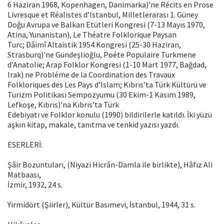
6 Haziran 1968, Kopenhagen, Danimarka)’ne Récits en Prose
Livresque et Réalistes d’Istanbul, Milletlerarası 1. Güney
Doğu Avrupa ve Balkan Etütleri Kongresi (7-13 Mayıs 1970,
Atina, Yunanistan), Le Théatre Folklorique Paysan
Turc; Dâimî Altaistik 1954 Kongresi (25-30 Haziran,
Strasburq)’ne Gündeşlioğlu, Poéte Populaire Turkmene
d’Anatolie; Arap Folklor Kongresi (1-10 Mart 1977, Bağdad,
Irak) ne Probléme de la Coordination des Travaux
Folkloriques des Les Pays d’Islam; Kıbrıs’ta Türk Kültürü ve
Turizm Politikası Sempozyumu (30 Ekim-1 Kasım 1989,
Lefkoşe, Kıbrıs)’na Kıbrıs’ta Türk
Edebiyatı ve Folklor konulu (1990) bildirilerle katıldı. İki yüzü
aşkın kitap, makale, tanıtma ve tenkid yazısı yazdı.
ESERLERİ:
Şâir Bozuntuları, (Niyazi Hicrân-Damla ile birlikte), Hâfız Ali
Matbaası,
İzmir, 1932, 24 s.
Yirmidört (Şiirler), Kültür Basımevi, İstanbul, 1944, 31 s.