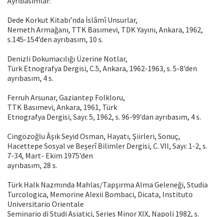
Ayrıbasımlar:
Dede Korkut Kitabı’nda İslâmî Unsurlar,
Nemeth Armağanı, TTK Basımevi, TDK Yayını, Ankara, 1962,
s.145-154’den ayrıbasım, 10 s.
Denizli Dokumacılığı Üzerine Notlar,
Türk Etnografya Dergisi, C.5, Ankara, 1962-1963, s. 5-8’den
ayrıbasım, 4 s.
Ferruh Arsunar, Gaziantep Folkloru,
TTK Basımevi, Ankara, 1961, Türk
Etnografya Dergisi, Sayı: 5, 1962, s. 96-99’dan ayrıbasım, 4 s.
Cingözoğlu Âşık Seyid Osman, Hayatı, Şiirleri, Sonuç,
Hacettepe Sosyal ve Beşerî Bilimler Dergisi, C. VII, Sayı: 1-2, s.
7-34, Mart- Ekim 1975’den
ayrıbasım, 28 s.
Türk Halk Nazmında Mahlas/Tapşırma Alma Geleneği, Studia
Turcologica, Memorine Alexii Bombaci, Dicata, Instituto
Universitario Orientale
Seminario di Studi Asiatici, Series Minor XIX, Napoli 1982, s.