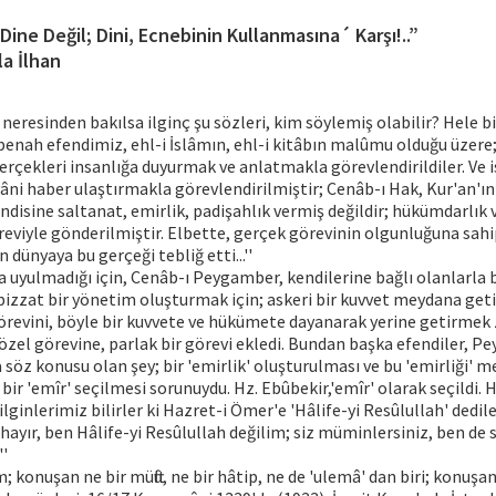
´Dine Değil; Dini, Ecnebinin Kullanmasına´ Karşı!..”
la İlhan
zce, neresinden bakılsa ilginç şu sözleri, kim söylemiş olabilir? Hele b
letpenah efendimiz, ehl-i İslâmın, ehl-i kitâbın malûmu olduğu üzere
gerçekleri insanlığa duyurmak ve anlatmakla görevlendirildiler. Ve 
âni haber ulaştırmakla görevlendirilmiştir; Cenâb-ı Hak, Kur'an'ı
disine saltanat, emirlik, padişahlık vermiş değildir; hükümdarlık v
eviyle gönderilmiştir. Elbette, gerçek görevinin olgunluğuna sahi
dünyaya bu gerçeği tebliğ etti...''
rıya uyulmadığı için, Cenâb-ı Peygamber, kendilerine bağlı olanlarl
izzat bir yönetim oluşturmak için; askeri bir kuvvet meydana get
örevini, böyle bir kuvvete ve hükümete dayanarak yerine getirmek 
e özel görevine, parlak bir görevi ekledi. Bundan başka efendiler, 
öz konusu olan şey; bir 'emirlik' oluşturulması ve bu 'emirliği' 
 bir 'emîr' seçilmesi sorunuydu. Hz. Ebûbekir,'emîr' olarak seçildi. 
ilginlerimiz bilirler ki Hazret-i Ömer'e 'Hâlife-yi Resûlullah' dedile
..hayır, ben Hâlife-yi Resûlullah değilim; siz müminlersiniz, ben de s
''
m; konuşan ne bir müftü, ne bir hâtip, ne de 'ulemâ' dan biri; konuş