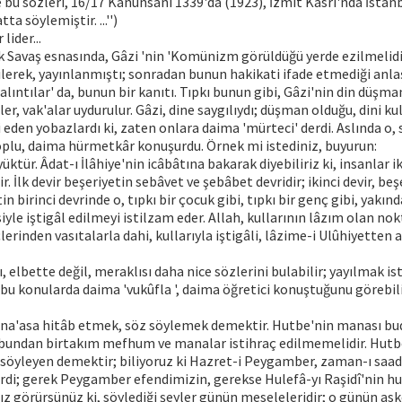
 bu sözleri, 16/17 Kanunsâni 1339'da (1923), İzmit Kasrı'nda İstanb
ta söylemiştir. ...'')
lider...
oğuk Savaş esnasında, Gâzi 'nin 'Komünizm görüldüğü yerde ezilmelidir
edilerek, yayınlanmıştı; sonradan bunun hakikati ifade etmediği anla
lıntılar' da, bunun bir kanıtı. Tıpkı bunun gibi, Gâzi'nin din düşma
r, vak'alar uydurulur. Gâzi, dine saygılıydı; düşman olduğu, dini k
i eden yobazlardı ki, zaten onlara daima 'mürteci' derdi. Aslında o, 
oplu, daima hürmetkâr konuşurdu. Örnek mi istediniz, buyurun:
büyüktür. Âdat-ı İlâhiye'nin icâbâtına bakarak diyebiliriz ki, insanlar iki 
. İlk devir beşeriyetin sebâvet ve şebâbet devridir; ikinci devir, beş
tin birinci devrinde o, tıpkı bir çocuk gibi, tıpkı bir genç gibi, yakı
siyle iştigâl edilmeyi istilzam eder. Allah, kullarının lâzım olan n
lerinden vasıtalarla dahi, kullarıyla iştigâli, lâzime-i Ulûhiyetten a
 elbette değil, meraklısı daha nice sözlerini bulabilir; yayılmak is
n bu konularda daima 'vukûfla ', daima öğretici konuştuğunu görebilir
k, na'asa hitâb etmek, söz söylemek demektir. Hutbe'nin manası bu
 bundan birtakım mefhum ve manalar istihraç edilmemelidir. Hutbe
z söyleyen demektir; biliyoruz ki Hazret-i Peygamber, zaman-ı saa
erdi; gerek Peygamber efendimizin, gerekse Hulefâ-yı Raşidî'nin hu
z görürsünüz ki, söylediği şeyler günün meseleleridir; o günün asker