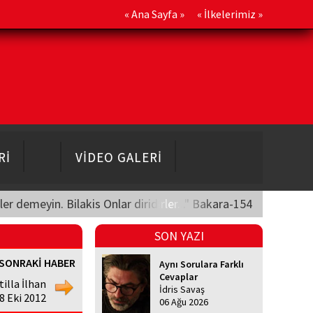
«
Ana Sayfa
» «
İlkelerimiz
»
Rİ
VİDEO GALERİ
üler demeyin. Bilakis Onlar diridirler..." Bakara-154
SON YAZI
SONRAKİ HABER
Aynı Sorulara Farklı
Cevaplar
tilla İlhan
İdris Savaş
08 Eki 2012
06 Ağu 2026