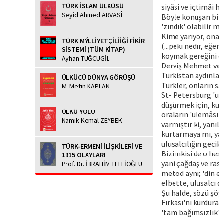
TÜRK İSLAM ÜLKÜSÜ
siyâsi ve içtimâi h
Seyid Ahmed ARVASÎ
Böyle konuşan bir 
'zındık' olabilir m
Kime yarıyor, ona
TÜRK MÝLLİYETÇİLİİĞİ FİKİR
(...peki nedir, eğ
SİSTEMİ (TÜM KİTAP)
koymak gereğini d
Ayhan TUĞCUGİL
Derviş Mehmet ve 
Türkistan aydınla
ÜLKÜCÜ DÜNYA GÖRÜŞÜ
Türkler, onların 
M. Metin KAPLAN
St- Petersburg 'u
düşürmek için, ku
ÜLKÜ YOLU
oraların 'ulemâsı
Namık Kemal ZEYBEK
varmıştır ki, yanı
kurtarmaya mı, ya
ulusalcılığın geci
TÜRK-ERMENİ İLİŞKİLERİ VE
Bizimkisi de o hes
1915 OLAYLARI
yani çağdaş ve ra
Prof. Dr. İBRAHİM TELLİOĞLU
metod aynı; 'din 
elbette, ulusalcı 
Şu halde, sözü şö
Fırkası'nı kurdur
'tam bağımsızlık'