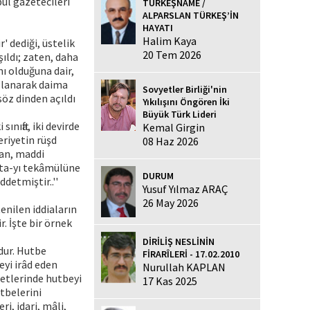
ul gazetecileri
TÜRKEŞNAME /
ALPARSLAN TÜRKEŞ’İN
HAYATI
Halim Kaya
' dediği, üstelik
20 Tem 2026
şıldı; zaten, daha
nı olduğuna dair,
ullanarak daima
Sovyetler Birliği'nin
söz dinden açıldı
Yıkılışını Öngören İki
Büyük Türk Lideri
sınıfta, iki devirde
Kemal Girgin
eriyetin rüşd
08 Haz 2026
ndan, maddi
okta-yı tekâmülüne
DURUM
ddetmiştir..''
Yusuf Yılmaz ARAÇ
26 May 2026
tenilen iddiaların
. İşte bir örnek
DİRİLİŞ NESLİNİN
dur. Hutbe
FİRARÎLERİ - 17.02.2010
yi irâd eden
Nurullah KAPLAN
detlerinde hutbeyi
17 Kas 2025
tbelerini
i, idari, mâli,