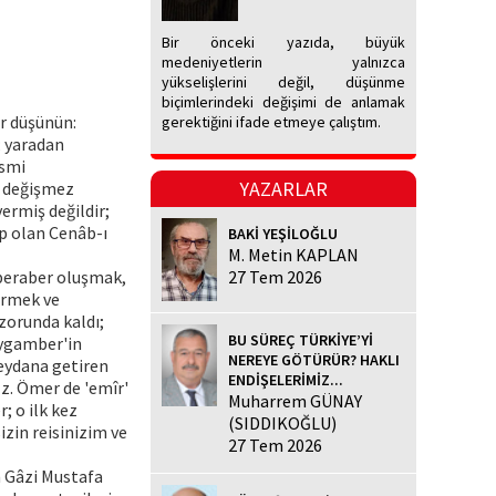
Bir önceki yazıda, büyük
medeniyetlerin yalnızca
yükselişlerini değil, düşünme
biçimlerindeki değişimi de anlamak
ir düşünün:
gerektiğini ifade etmeye çalıştım.
; yaradan
ismi
YAZARLAR
n değişmez
ermiş değildir;
p olan Cenâb-ı
BAKİ YEŞİLOĞLU
M. Metin KAPLAN
a beraber oluşmak,
27 Tem 2026
irmek ve
zorunda kaldı;
BU SÜREÇ TÜRKİYE’Yİ
Peygamber'in
NEREYE GÖTÜRÜR? HAKLI
meydana getiren
ENDİŞELERİMİZ...
Hz. Ömer de 'emîr'
Muharrem GÜNAY
r; o ilk kez
(SIDDIKOĞLU)
izin reisinizim ve
27 Tem 2026
an Gâzi Mustafa