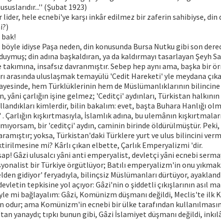
ususlarıdır...'' (Şubat 1923)
lider, hele ecnebi'ye karşı inkâr edilmez bir zaferin sahibiyse, din
i?)
 bak!
er böyle idiyse Paşa neden, din konusunda Bursa Nutku gibi son derec
uymuş; din adına başkaldıran, ya da kaldırmayı tasarlayan Şeyh Sait
takımına, insafsız davranmıştır. Sebep hep aynı ama, başka bir ö
rı arasında uluslaşmak temayülü 'Cedit Hareketi' yle meydana çıkar
sayesinde, hem Türklüklerinin hem de Müslümanlıklarının bilincine v
n, yâni çarlığın işine gelmez; 'Ceditçi' aydınları, Türkistan halkın
llandıkları kimlerdir, bilin bakalım: evet, başta Buhara Hanlığı ol
' . Çarlığın kışkırtmasıyla, İslamlık adına, bu ulemânın kışkırtmala
lmıyorsam, bir 'ceditçi' aydın, caminin birinde öldürülmüştür. Peki, 
ramıştır; yoksa, Türkistan'daki Türklere yurt ve ulus bilincini ver
ktirilmesine mi? Kârlı çıkan elbette, Çarlık Emperyalizmi 'dir.
ap! Gâzi ulusalcı yâni anti emperyalist, devletçi yâni ecnebi sermay
syonalist bir Türkiye örgütlüyor; Batılı emperyalizm'in onu yıkmak
elden gidiyor' feryadıyla, bilinçsiz Müslümanları dürtüyor, ayaklandı
devletin tepkisine yol açıyor: Gâzi'nin o şiddetli çıkışlarının asıl m
yle mi bağlayalım: Gâzi, Komünizm düşmanı değildi, Meclis'te ilk
an odur; ama Komünizm'in ecnebi bir ülke tarafından kullanılmasın
tan yanaydı; tıpkı bunun gibi, Gâzi İslamiyet düşmanı değildi, inkılâ