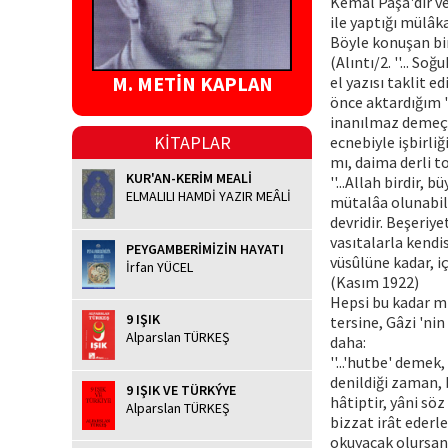
Kemal Paşa'dır ve
ile yaptığı mülâkat
Böyle konuşan bir 
(Alıntı/2. ''... S
M. METİN KAPLAN
el yazısı taklit 
önce aktardığım 'a
inanılmaz demeçle
KİTAPLAR
ecnebiyle işbirliğ
mı, daima derli t
KUR'AN-KERİM MEALİ
''...Allah birdir, 
ELMALILI HAMDİ YAZIR MEÂLİ
mütalâa olunabilir
devridir. Beşeriye
vasıtalarla kendi
PEYGAMBERİMİZİN HAYATI
vüsûlüne kadar, iç
İrfan YÜCEL
(Kasım 1922)
Hepsi bu kadar mı,
9 IŞIK
tersine, Gâzi 'ni
Alparslan TÜRKEŞ
daha:
''...'hutbe' deme
denildiği zaman,
9 IŞIK VE TÜRKÝYE
hâtiptir, yâni sö
Alparslan TÜRKEŞ
bizzat irât ederl
okuyacak olursanı