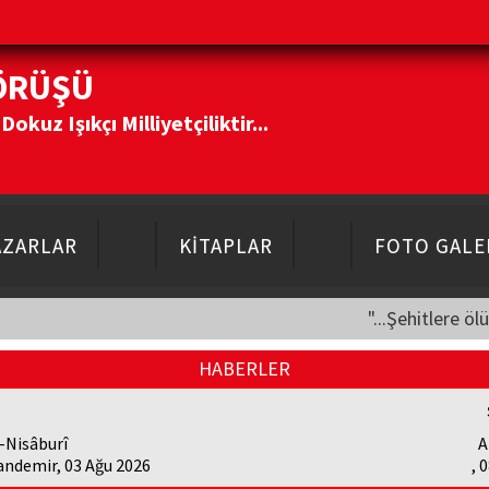
ÖRÜŞÜ
kuz Işıkçı Milliyetçiliktir...
AZARLAR
KİTAPLAR
FOTO GALE
"...Şehitlere öl
HABERLER
-Nisâburî
A
andemir, 03 Ağu 2026
, 