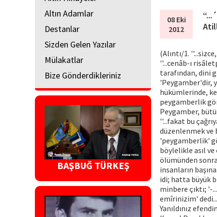
Altın Adamlar
“...
08 Eki
Atil
Destanlar
2012
Sizden Gelen Yazılar
(Alıntı/1. ''...si
Mülakatlar
''...cenâb-ı risâ
tarafından, dini 
Bize Gönderdikleriniz
'Peygamber'dir, y
hükümlerinde, ken
peygamberlik gör
Peygamber, bütün 
''...fakat bu çağ
düzenlenmek ve b
'peygamberlik' g
böylelikle asıl v
ölümünden sonra s
BAŞBUĞ TÜRKEŞ
insanların başına
idi; hatta büyük b
minbere çıktı; '-.
emîrinizim' dedi...
Yanıldınız efendi