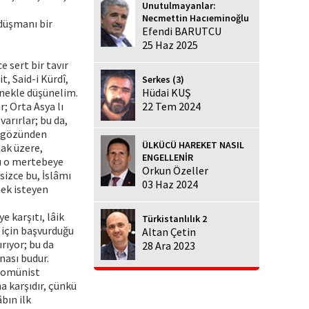
Unutulmayanlar:
Necmettin Hacıeminoğlu
 düşmanı bir
Efendi BARUTCU
25 Haz 2025
e sert bir tavır
, Said-i Kürdî,
Serkes (3)
rnekle düşünelim.
Hüdai KUŞ
; Orta Asya lı
22 Tem 2024
arırlar; bu da,
ın gözünden
ÜLKÜCÜ HAREKET NASIL
mak üzere,
ENGELLENİR
rı o mertebeye
Orkun Özeller
sizce bu, İslâmı
03 Haz 2024
mek isteyen
e karşıtı, lâik
Türkistanlılık 2
 için başvurduğu
Altan Çetin
rıyor; bu da
28 Ara 2023
anası budur.
 Komünist
a karşıdır, çünkü
bın ilk