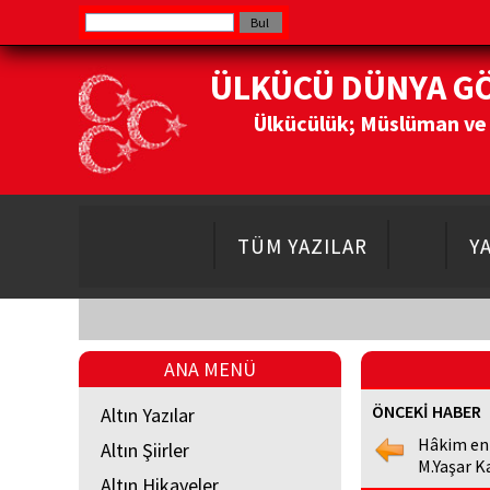
ÜLKÜCÜ DÜNYA G
Ülkücülük; Müslüman ve Do
TÜM YAZILAR
Y
ANA MENÜ
ÖNCEKİ HABER
Altın Yazılar
Hâkim en
Altın Şiirler
M.Yaşar K
Altın Hikayeler