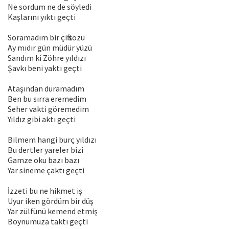
Ne sordum ne de söyledi
Kaşlarını yıktı geçti
Soramadım bir çift sözü
Ay mıdır gün müdür yüzü
Sandım ki Zöhre yıldızı
Şavkı beni yaktı geçti
Ataşından duramadım
Ben bu sırra eremedim
Seher vakti göremedim
Yıldız gibi aktı geçti
Bilmem hangi burç yıldızı
Bu dertler yareler bizi
Gamze oku bazı bazı
Yar sineme çaktı geçti
İzzeti bu ne hikmet iş
Uyur iken gördüm bir düş
Yar zülfünü kemend etmiş
Boynumuza taktı geçti