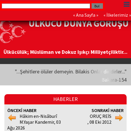
«
Ana Sayfa
» «
İlkelerimiz
»
ÜLKÜCÜ DÜNYA GÖRÜŞÜ
Ülkücülük; Müslüman ve Dokuz Işıkçı Milliyetçiliktir...
"...Şehitlere ölüler demeyin. Bilakis Onlar diridirler..."
Bakara-154
HABERLER
ÖNCEKİ HABER
SONRAKİ HABER
Hâkim en-Nisâburî
ORUÇ REİS
M.Yaşar Kandemir, 03
, 08 Eki 2012
Ağu 2026