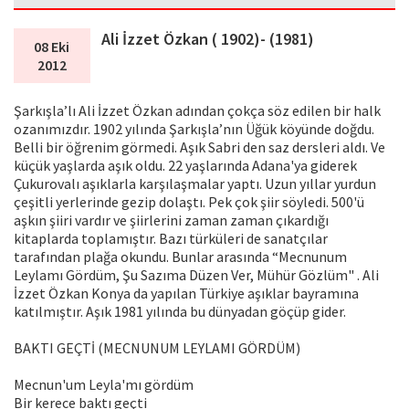
Ali İzzet Özkan ( 1902)- (1981)
08 Eki
2012
Şarkışla’lı Ali İzzet Özkan adından çokça söz edilen bir halk
ozanımızdır. 1902 yılında Şarkışla’nın Üğük köyünde doğdu.
Belli bir öğrenim görmedi. Aşık Sabri den saz dersleri aldı. Ve
küçük yaşlarda aşık oldu. 22 yaşlarında Adana'ya giderek
Çukurovalı aşıklarla karşılaşmalar yaptı. Uzun yıllar yurdun
çeşitli yerlerinde gezip dolaştı. Pek çok şiir söyledi. 500'ü
aşkın şiiri vardır ve şiirlerini zaman zaman çıkardığı
kitaplarda toplamıştır. Bazı türküleri de sanatçılar
tarafından plağa okundu. Bunlar arasında “Mecnunum
Leylamı Gördüm, Şu Sazıma Düzen Ver, Mühür Gözlüm" . Ali
İzzet Özkan Konya da yapılan Türkiye aşıklar bayramına
katılmıştır. Aşık 1981 yılında bu dünyadan göçüp gider.
BAKTI GEÇTİ (MECNUNUM LEYLAMI GÖRDÜM)
Mecnun'um Leyla'mı gördüm
Bir kerece baktı geçti