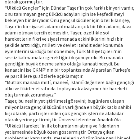
olarak görmüştür.
“Ülkücü Gençler” için Dündar Taşer’in çok farklı bir yeri vardır,
onu tanımayan genç ülkücü adayları için ise keşfedilmeyi
bekleyen bir deryadır. Onu genç ülkücüler için özel kılan şey,
Taşer’in bir siyaset adamı olmaktan çok bir fikir adamı, dava
adamı olmayı tercih etmesidir. Taşer, özellikle sol
hareketlerin fikri ve siyasi manada etkinliklerini hızlı bir
şekilde arttırdığı, milleti ve devleti tehdit eder konumda
eylemlerini sürdüğü bir dönemde, Türk Milliyetçileri'nin
sessiz kalmamaları gerektiğini düşünüyordu. Bu manada
gençliğin büyük öneme sahip olduğu kanaatindeydi. Bu
kanaatini ise CKMP’nin bir toplantısında Alparslan Türkeş’e
ve partililere şu sözlerle açıklamıştır:
"Mutlak manada millî, manevî, İslamî değerlere bağlı gençliği
ülkü ve fikirler etrafında toplayacak aksiyoner bir hareketi
oluşturmak zorundayız."
Taşer, bu neslin yetiştirilmesi görevini; bugünlere ulaşan
milyonlarca genç ülkücünün varlığında en büyük katkı sahibi
kişi olarak, parti işlerinden çok gençlik işleri ile alakadar
olarak yerine getirmiştir. Üniversitelerde ve Anadolu’da
“Ülkücü Hareket”in ilk tohumlarını atmış ve fidanların
yetişmesinde büyük özen göstermiştir. Ortaya çıkan
problemler karşısında, meselelerin çözümünde nasıl bir yol