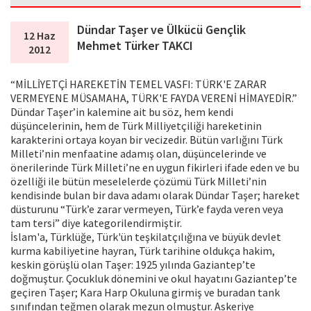
Dündar Taşer ve Ülkücü Gençlik
12 Haz
Mehmet Türker TAKCI
2012
“MİLLİYETÇİ HAREKETİN TEMEL VASFI: TÜRK'E ZARAR
VERMEYENE MÜSAMAHA, TÜRK'E FAYDA VERENİ HİMAYEDİR.”
Dündar Taşer’in kalemine ait bu söz, hem kendi
düşüncelerinin, hem de Türk Milliyetçiliği hareketinin
karakterini ortaya koyan bir vecizedir. Bütün varlığını Türk
Milleti’nin menfaatine adamış olan, düşüncelerinde ve
önerilerinde Türk Milleti’ne en uygun fikirleri ifade eden ve bu
özelliği ile bütün meselelerde çözümü Türk Milleti’nin
kendisinde bulan bir dava adamı olarak Dündar Taşer; hareket
düsturunu “Türk’e zarar vermeyen, Türk’e fayda veren veya
tam tersi” diye kategorilendirmiştir.
İslam'a, Türklüğe, Türk'ün teşkilatçılığına ve büyük devlet
kurma kabiliyetine hayran, Türk tarihine oldukça hakim,
keskin görüşlü olan Taşer: 1925 yılında Gaziantep’te
doğmuştur. Çocukluk dönemini ve okul hayatını Gaziantep’te
geçiren Taşer; Kara Harp Okuluna girmiş ve buradan tank
sınıfından teğmen olarak mezun olmuştur. Askeriye