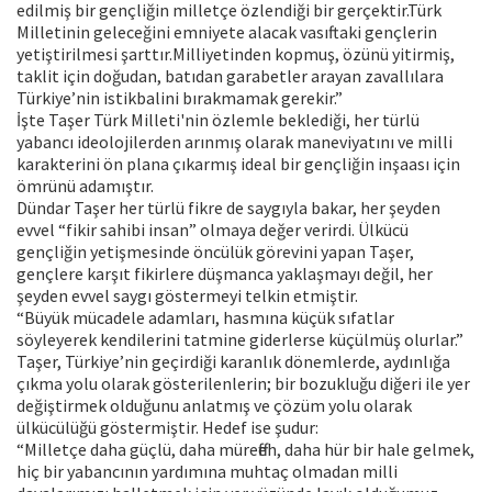
edilmiş bir gençliğin milletçe özlendiği bir gerçektir.Türk
Milletinin geleceğini emniyete alacak vasıftaki gençlerin
yetiştirilmesi şarttır.Milliyetinden kopmuş, özünü yitirmiş,
taklit için doğudan, batıdan garabetler arayan zavallılara
Türkiye’nin istikbalini bırakmamak gerekir.”
İşte Taşer Türk Milleti'nin özlemle beklediği, her türlü
yabancı ideolojilerden arınmış olarak maneviyatını ve milli
karakterini ön plana çıkarmış ideal bir gençliğin inşaası için
ömrünü adamıştır.
Dündar Taşer her türlü fikre de saygıyla bakar, her şeyden
evvel “fikir sahibi insan” olmaya değer verirdi. Ülkücü
gençliğin yetişmesinde öncülük görevini yapan Taşer,
gençlere karşıt fikirlere düşmanca yaklaşmayı değil, her
şeyden evvel saygı göstermeyi telkin etmiştir.
“Büyük mücadele adamları, hasmına küçük sıfatlar
söyleyerek kendilerini tatmine giderlerse küçülmüş olurlar.”
Taşer, Türkiye’nin geçirdiği karanlık dönemlerde, aydınlığa
çıkma yolu olarak gösterilenlerin; bir bozukluğu diğeri ile yer
değiştirmek olduğunu anlatmış ve çözüm yolu olarak
ülkücülüğü göstermiştir. Hedef ise şudur:
“Milletçe daha güçlü, daha müreffeh, daha hür bir hale gelmek,
hiç bir yabancının yardımına muhtaç olmadan milli