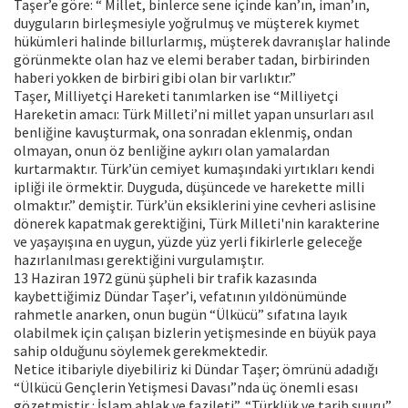
Taşer’e göre: “ Millet, binlerce sene içinde kan’ın, iman’ın,
duyguların birleşmesiyle yoğrulmuş ve müşterek kıymet
hükümleri halinde billurlarmış, müşterek davranışlar halinde
görünmekte olan haz ve elemi beraber tadan, birbirinden
haberi yokken de birbiri gibi olan bir varlıktır.”
Taşer, Milliyetçi Hareketi tanımlarken ise “Milliyetçi
Hareketin amacı: Türk Milleti’ni millet yapan unsurları asıl
benliğine kavuşturmak, ona sonradan eklenmiş, ondan
olmayan, onun öz benliğine aykırı olan yamalardan
kurtarmaktır. Türk’ün cemiyet kumaşındaki yırtıkları kendi
ipliği ile örmektir. Duyguda, düşüncede ve harekette milli
olmaktır.” demiştir. Türk’ün eksiklerini yine cevheri aslisine
dönerek kapatmak gerektiğini, Türk Milleti'nin karakterine
ve yaşayışına en uygun, yüzde yüz yerli fikirlerle geleceğe
hazırlanılması gerektiğini vurgulamıştır.
13 Haziran 1972 günü şüpheli bir trafik kazasında
kaybettiğimiz Dündar Taşer’i, vefatının yıldönümünde
rahmetle anarken, onun bugün “Ülkücü” sıfatına layık
olabilmek için çalışan bizlerin yetişmesinde en büyük paya
sahip olduğunu söylemek gerekmektedir.
Netice itibariyle diyebiliriz ki Dündar Taşer; ömrünü adadığı
“Ülkücü Gençlerin Yetişmesi Davası”nda üç önemli esası
gözetmiştir : İslam ahlak ve fazileti”, “Türklük ve tarih şuuru”,