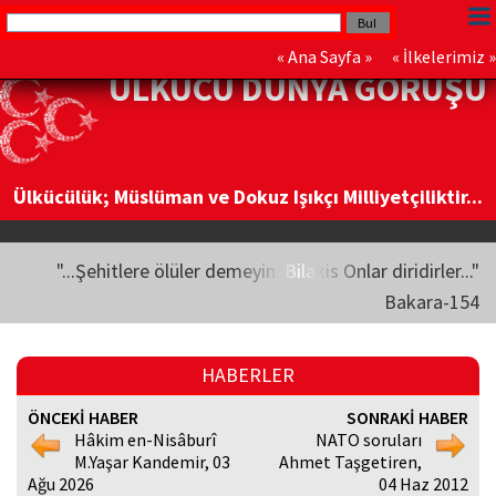
«
Ana Sayfa
» «
İlkelerimiz
»
ÜLKÜCÜ DÜNYA GÖRÜŞÜ
Ülkücülük; Müslüman ve Dokuz Işıkçı Milliyetçiliktir...
"...Şehitlere ölüler demeyin. Bilakis Onlar diridirler..."
Bakara-154
HABERLER
ÖNCEKİ HABER
SONRAKİ HABER
Hâkim en-Nisâburî
NATO soruları
M.Yaşar Kandemir, 03
Ahmet Taşgetiren,
Ağu 2026
04 Haz 2012