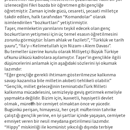
izleneceğini fikri bazda bir öğretmen gibi gençliğe
öğretmiştir. Zaman içinde gücü, cesareti, şecaati milletçe
takdir edilen, halk tarafından “Komandolar” olarak
isimlendirilen “bozkurtları” yetiştirmiştir.
Taşer, memleketin yarınlarını teşkil edecek olan genç
bozkurtların yetişmesi için üç temel esasın öğretilmesini
zorunlu görmüştür: İslam ahlak ve fazileti”, “Türklük ve tarih
şuuru”, “İla'y-ı Kelimetullah için Nizam-ı Alem Davası”.
Bu temeller üzerine kurulu olarak Milliyetçi Büyük Türkiye
ufkunu ülkücü kadrolara aşılamıştır. Taşer’in gençlikle ilgili
düşüncelerini anlamak için aşağıdaki sözlerini iyi okumak
lazımdır:
“Eğer gençliğe gerekli ihtimam gösterilmezse kalkınma
savaşı kazanılsa bile milletin akıbeti tehlikeli olabilir.”
“Gençlik, millet geleceğinin teminatıdır.Türk Milleti
kalkınma mücadelesini, semizleyip geviş getirmek emeliyle
yapmakta değildir. Bizim için, kuvvetli, haysiyetli devlet
olmak , müreffeh bir cemiyet olmaktan önce ve yücedir.
Bugünkü perişan, himayesiz, her çeşit müfterinin tahrike
çalıştığı gençlik yerine, en iyi şartlar içinde yaşayan, cemiyete
emniyet veren bir nesil meydana getirilmesi lazımdır.
“Hippy” miskinliği ile komünist yıkıcılığı dışında terbiye