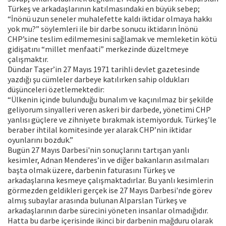
Türkeş ve arkadaşlarının katılmasındaki en büyük sebep;
“İnönü uzun seneler muhalefette kaldı iktidar olmaya hakkı
yok mu?” söylemleri ile bir darbe sonucu iktidarın İnönü
CHP’sine teslim edilmemesini sağlamak ve memleketin kötü
gidişatını “millet menfaati” merkezinde düzeltmeye
çalışmaktır.
Dündar Taşer’in 27 Mayıs 1971 tarihli devlet gazetesinde
yazdığı şu cümleler darbeye katılırken sahip oldukları
düşünceleri özetlemektedir:
“Ülkenin içinde bulunduğu bunalım ve kaçınılmaz bir şekilde
geliyorum sinyalleri veren askeri bir darbede, yönetimi CHP
yanlısı güçlere ve zihniyete bırakmak istemiyorduk. Türkeş’le
beraber ihtilal komitesinde yer alarak CHP’nin iktidar
oyunlarını bozduk.”
Bugün 27 Mayıs Darbesi'nin sonuçlarını tartışan yanlı
kesimler, Adnan Menderes’in ve diğer bakanların asılmaları
başta olmak üzere, darbenin faturasını Türkeş ve
arkadaşlarına kesmeye çalışmaktadırlar. Bu yanlı kesimlerin
görmezden geldikleri gerçek ise 27 Mayıs Darbesi'nde görev
almış subaylar arasında bulunan Alparslan Türkeş ve
arkadaşlarının darbe sürecini yöneten insanlar olmadığıdır.
Hatta bu darbe içerisinde ikinci bir darbenin mağduru olarak