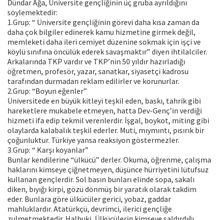
Dündar Ağa, Üniversite gençliğinin üç gruba ayrıldığını
söylemektedir:
1.Grup: “ Üniversite gençliğinin görevi daha kısa zaman da
daha çok bilgiler edinerek kamu hizmetine girmek değil,
memleketi daha ileri cemiyet düzenine sokmak için işçi ve
köylü sınıfına öncülük ederek savaşmaktır” diyen ihtilalciler.
Arkalarında TKP vardır ve TKP’nin 50 yıldır hazırladığı
öğretmen, profesör, yazar, sanatkar, siyasetçi kadrosu
tarafından durmadan reklam edilirler ve korunurlar.
2.Grup: “Boyun eğenler”
Üniversitede en büyük kitleyi teşkil eden, baskı, tahrik gibi
hareketlere mukabele etmeyen, hatta Dev-Genç’in verdiği
hizmeti ifa edip tekmil verenlerdir. İşgal, boykot, miting gibi
olaylarda kalabalık teşkil ederler. Muti, mıymıntı, pısırık bir
çoğunluktur. Türkiye yansa reaksiyon göstermezler.
3.Grup: “ Karşı koyanlar”
Bunlar kendilerine “ülkücü” derler. Okuma, öğrenme, çalışma
haklarını kimseye çiğnetmeyen, düşünce hürriyetini lütufsuz
kullanan gençlerdir. Sol basın bunları elinde sopa, sakalı
diken, bıyığı kirpi, gözü dönmüş bir yaratık olarak takdim
eder. Bunlara göre ülkücüler gerici, yobaz, gaddar
mahluklardır. Atatürkçü, devrimci, ilerici gençliğe
zulmetmektedir. Halbuki, Ülkücülerin kimseye saldırdığı,