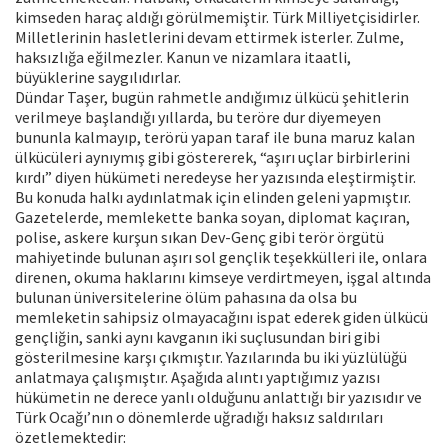
kimseden haraç aldığı görülmemiştir. Türk Milliyetçisidirler.
Milletlerinin hasletlerini devam ettirmek isterler. Zulme,
haksızlığa eğilmezler. Kanun ve nizamlara itaatli,
büyüklerine saygılıdırlar.
Dündar Taşer, bugün rahmetle andığımız ülkücü şehitlerin
verilmeye başlandığı yıllarda, bu teröre dur diyemeyen
bununla kalmayıp, terörü yapan taraf ile buna maruz kalan
ülkücüleri aynıymış gibi göstererek, “aşırı uçlar birbirlerini
kırdı” diyen hükümeti neredeyse her yazısında eleştirmiştir.
Bu konuda halkı aydınlatmak için elinden geleni yapmıştır.
Gazetelerde, memlekette banka soyan, diplomat kaçıran,
polise, askere kurşun sıkan Dev-Genç gibi terör örgütü
mahiyetinde bulunan aşırı sol gençlik teşekkülleri ile, onlara
direnen, okuma haklarını kimseye verdirtmeyen, işgal altında
bulunan üniversitelerine ölüm pahasına da olsa bu
memleketin sahipsiz olmayacağını ispat ederek giden ülkücü
gençliğin, sanki aynı kavganın iki suçlusundan biri gibi
gösterilmesine karşı çıkmıştır. Yazılarında bu iki yüzlülüğü
anlatmaya çalışmıştır. Aşağıda alıntı yaptığımız yazısı
hükümetin ne derece yanlı olduğunu anlattığı bir yazısıdır ve
Türk Ocağı’nın o dönemlerde uğradığı haksız saldırıları
özetlemektedir: