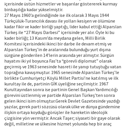
içerisinde üstün hizmetler ve başarılar göstererek kurmay
binbaşılığa kadar yükselmiştir.
27 Mayıs 1960’a gelindiğinde ise ilk olarak 3 Mayıs 1944
Türkçülük-Turancılık davası ile yolları kesişen ve ölümüne
kadar fikir ve kader birliği yaptığı, lider kabul ettiği Alparslan
Türkeş ile “27 Mayıs Darbesi” içerisinde yer alır. Öyle ki bu
kader birliği; 13 Kasım’da meydana gelen, Milli Birlik
Komitesi içerisindeki ikinci bir darbe ile devam etmiş ve
Alparslan Türkeş’in de aralarında bulunduğu yurt dışına
sürgüne gönderilen 14’lerin arasında yer almıştır. Sürgün
hayatını iki yıl boyunca Fas’ta “görevli diplomat” olarak
geçirmiş ve 1963 senesinde hasreti ile yanıp tutuştuğu vatan
toprağına kavuşmuştur. 1965 senesinde Alparslan Türkeş’le
birlikte Cumhuriyetçi Köylü Millet Partisi’ne katılmış ve ilk
kurultay ile de, partinin GİK üyeliğine seçilmiştir. 1967
Kurultayından sonra ise partinin Genel Başkan Yardımcılığı
görevini üstlenmiş ve partide Alparslan Türkeş’ten sonra
gelen ikinci isim olmuştur.Gerek Devlet Gazetesinde yazdığı
yazılar, gerek parti sözcüsü olarak ülke ve dünya gündemine
ilişkin ortaya koyduğu görüşler ile hareketin ideolojik
çizgisine yön vermiştir. Ancak Taşer; siyaseti bir gaye olarak
değil, milletine ve ülkesine hizmet yolunda hep bir araç