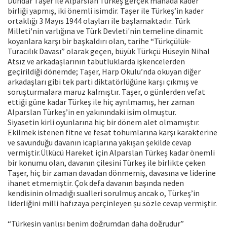
Dündar Taşer ile Alparslan Türkeş gerçek manada kader
birliği yapmış, iki önemli isimdir. Taşer ile Türkeş’in kader
ortaklığı 3 Mayıs 1944 olayları ile başlamaktadır. Türk
Milleti'nin varlığına ve Türk Devleti'nin temeline dinamit
koyanlara karşı bir başkaldırı olan, tarihe “Türkçülük-
Turacılık Davası” olarak geçen, büyük Türkçü Hüseyin Nihal
Atsız ve arkadaşlarının tabutluklarda işkencelerden
geçirildiği dönemde; Taşer, Harp Okulu’nda okuyan diğer
arkadaşları gibi tek parti diktatörlüğüne karşı çıkmış ve
soruşturmalara maruz kalmıştır. Taşer, o günlerden vefat
ettiği güne kadar Türkeş ile hiç ayrılmamış, her zaman
Alparslan Türkeş’in en yakınındaki isim olmuştur.
Siyasetin kirli oyunlarına hiç bir dönem alet olmamıştır.
Ekilmek istenen fitne ve fesat tohumlarına karşı karakterine
ve savunduğu davanın icaplarına yakışan şekilde cevap
vermiştir.Ülkücü Hareket için Alparslan Türkeş kadar önemli
bir konumu olan, davanın çilesini Türkeş ile birlikte çeken
Taşer, hiç bir zaman davadan dönmemiş, davasına ve liderine
ihanet etmemiştir. Çok defa davanın başında neden
kendisinin olmadığı sualleri sorulmuş ancak o, Türkeş’in
liderliğini milli hafızaya perçinleyen şu sözle cevap vermiştir.
“Türkeşin yanlışı benim doğrumdan daha doğrudur”