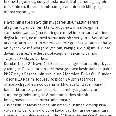
hizmette görmüş, dünya hırslarına iltifat etmemiş, biç bir
mevkinin cazibesine kapılmamış, tam bir Türk Milliyetçisi
olarak yaşamıştın.
Hayatının gayesi saydığın müşterek ülkümüzün zafere
ulaşması uğrunda, birlikte kurduğumuz iman ocağının
sönmeden yanacağına ve bir gün milletimizin kara talihinin
değiştirileceğine manevi huzurunda söz veriyoruz. Seni dâva
arkadaşların ve bütün memleketimiz gelecek yıllarda daha iyi
anlayacak ve mânevi şahsiyetinin, takipçisi olduğumuz kutsal
dâvamızda bizlere destek olacağına inancımız tamdır.”
Taşer ve 27 Mayıs Darbesi
Dündar Taşer 27 Mayıs 1960 darbesi ile ilgili olarak birçok yazı
yazmıştır. Bu yazılardan varılması gereken kesin kanaat şudur
ki: 27 Mayıs Darbesi’nin sonuçları Alparslan Türkeş’li , Dündar
Taşer’li 13 Kasım ile sürgüne giden 14’lerin tasfiyesi
olmasaydı şüphesiz çok daha farklı olacaktı. Zaten bunun
içindir ki darbe içerisinde darbe ile milliyetçi subaylar
sürgüne gönderilmiştir. Alparslan Türkeş birçok
konuşmasında bu durumu anlatmıştır.
Onlar için 27 Mayıs darbesinin amacı hükümeti devirip kısa
yoldan iktidar olarak, o güne kadar yapılanlara ve yapanlara
sövüp, onları öldürmek değildir. 27 Mayıs Darbesi’ne Alparslan