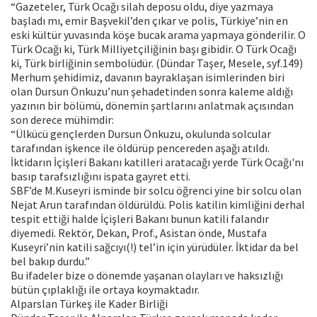
“Gazeteler, Türk Ocağı silah deposu oldu, diye yazmaya
başladı mı, emir Başvekil’den çıkar ve polis, Türkiye’nin en
eski kültür yuvasında köşe bucak arama yapmaya gönderilir. O
Türk Ocağı ki, Türk Milliyetçiliğinin başı gibidir. O Türk Ocağı
ki, Türk birliğinin sembolüdür. (Dündar Taşer, Mesele, syf.149)
Merhum şehidimiz, davanın bayraklaşan isimlerinden biri
olan Dursun Önkuzu’nun şehadetinden sonra kaleme aldığı
yazının bir bölümü, dönemin şartlarını anlatmak açısından
son derece mühimdir:
“Ülkücü gençlerden Dursun Önkuzu, okulunda solcular
tarafından işkence ile öldürüp pencereden aşağı atıldı.
İktidarın İçişleri Bakanı katilleri aratacağı yerde Türk Ocağı'nı
basıp tarafsızlığını ispata gayret etti.
SBF’de M.Kuseyri isminde bir solcu öğrenci yine bir solcu olan
Nejat Arun tarafından öldürüldü. Polis katilin kimliğini derhal
tespit ettiği halde İçişleri Bakanı bunun katili falandır
diyemedi. Rektör, Dekan, Prof., Asistan önde, Mustafa
Kuseyri’nin katili sağcıyı(!) tel’in için yürüdüler. İktidar da bel
bel bakıp durdu.”
Bu ifadeler bize o dönemde yaşanan olayları ve haksızlığı
bütün çıplaklığı ile ortaya koymaktadır.
Alparslan Türkeş ile Kader Birliği