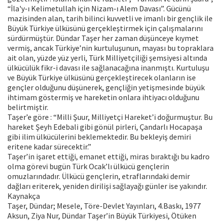
“İla'y-ı Kelimetullah için Nizam-ı Alem Davası”. Gücünü
mazisinden alan, tarih bilinci kuvvetli ve imanlı bir gençlik ile
Büyük Türkiye ülküsünü gerçekleştirmek için çalışmalarını
sürdürmüştür. Dündar Taşer her zaman düşünceye kıymet
vermiş, ancak Türkiye’nin kurtuluşunun, mayası bu topraklara
ait olan, yüzde yüz yerli, Türk Milliyetçiliği şemsiyesi altında
ülkücülük fikr-i davası ile sağlanacağına inanmıştı. Kurtuluşu
ve Büyük Türkiye ülküsünü gerçekleştirecek olanların ise
gençler olduğunu düşünerek, gençliğin yetişmesinde büyük
ihtimam göstermiş ve hareketin onlara ihtiyacı olduğunu
belirtmiştir.
Taşer’e göre : “Milli Şuur, Milliyetçi Hareket’i doğurmuştur. Bu
hareket Şeyh Edebali gibi gönül pirleri, Çandarlı Hocapaşa
gibi ilim ülkücülerini beklemektedir. Bu bekleyiş demiri
eritene kadar sürecektir.”
Taşer’in işaret ettiği, emanet ettiği, miras bıraktığı bu kadro
olma görevi bugün Türk Ocak’lı ülkücü gençlerin
omuzlarındadır. Ülkücü gençlerin, etraflarındaki demir
dağları eriterek, yeniden dirilişi sağlayağı günler ise yakındır.
Kaynakça
Taşer, Dündar; Mesele, Töre-Devlet Yayınları, 4.Baskı, 1977
Aksun, Ziya Nur, Dündar Taşer’in Büyük Türkiyesi, Ötüken