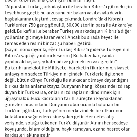
Devlet Gazetesinde yazmıştır Dündar Taşer.
“Alparslan Türkeş, arkadaşları ile beraber Kıbrıs’a gitmek için
teşebbüse geçti; bu arzusunu bir bakan vasıtasıyla devrin
başbakanına ulaştırdı, cevap çıkmadı. Londra’daki Kıbrıslı
Türklerden 750 genç gönüllü, 50.000 sterlin para ile Ankara’ya
geldi. Bu kafile ile beraber Türkeş ve arkadaşları Kıbrıs’a diğer
yollardan gitmeye karar verdi. Ancak bu sırada heyet ile
temas eden resmi bir zat şu haberi getirdi.
(Sayın İnönü diyor ki, eğer Türkeş Kıbrıs’a giderse Türkiye’nin
Kıbrıs’a yaptığı yardımı keserim.) Bu haber karşısında
yapılacak başka şey kalmadı ve gitmekten vaz geçildi.”
Bu tarihi anekdot ile Milliyetçi hareketin fikirlerinin, siyaset
anlayışının sadece Türkiye’nin içindeki Türklerle ilgilenen
değil, bütün dünya Türklüğü ile alakadar olmaya dayandığını
bir kez daha anlamaktayız. Dünyanın hangi köşesinde ızdırap
duyan bir Türk varsa, onların ızdıraplarını dindirmek için
uğraşmak: ülkücü kadroların tarihi süreçten kaynaklanan
görevleri arasındadır. Dünyanın öbür ucunda bulunan bir
Türk’ün çığlıkları, Türkiye’nin merkezindeki bir ülkücünün
kulaklarını sağır edercesine yakın gelir. Her nefes alış
verişinde, soluğu tükenen Türk’ü düşünür. Alnını her secdeye
koyuşunda, İslam olduğunu haykıramayan, ezana hasret olan
kardeşleri aklına gelir.