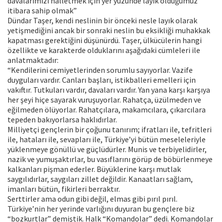
davalarımızı halletmek için yer yüzünde layık olduğumuz
itibara sahip olmak”
Dündar Taşer, kendi neslinin bir önceki nesle layık olarak
yetişmediğini ancak bir sonraki neslin bu eksikliği muhakkak
kapatması gerektiğini düşünürdü. Taşer, ülkücülerin hangi
özellikte ve karakterde olduklarını aşağıdaki cümleleri ile
anlatmaktadır:
“Kendilerini cemiyetlerinden sorumlu sayıyorlar. Vazife
duyguları vardır. Canları başları, istikballeri emelleri için
vakıftır. Tutkuları vardır, davaları vardır. Yan yana karşı karşıya
her şeyi hiçe sayarak vuruşuyorlar. Rahatça, üzülmeden ve
eğilmeden ölüyorlar. Rahatçılara, makamcılara, çıkarcılara
tepeden bakıyorlarsa haklıdırlar.
Milliyetçi gençlerin bir çoğunu tanırım; ifratları ile, tefritleri
ile, hataları ile, sevapları ile, Türkiye’yi bütün meseleleriyle
yüklenmeye gönüllü ve güçlüdürler. Munis ve terbiyelidirler,
nazik ve yumuşaktırlar, bu vasıflarını görüp de böbürlenmeye
kalkanları pişman ederler. Büyüklerine karşı mutlak
saygılıdırlar, saygıları zillet değildir. Kanaatları sağlam,
imanları bütün, fikirleri berraktır.
Serttirler ama odun gibi değil, elmas gibi pırıl pırıl.
Türkiye’nin her yerinde varlığını duyuran bu gençlere biz
“bozkurtlar” demiştik. Halk “Komandolar” dedi. Komandolar