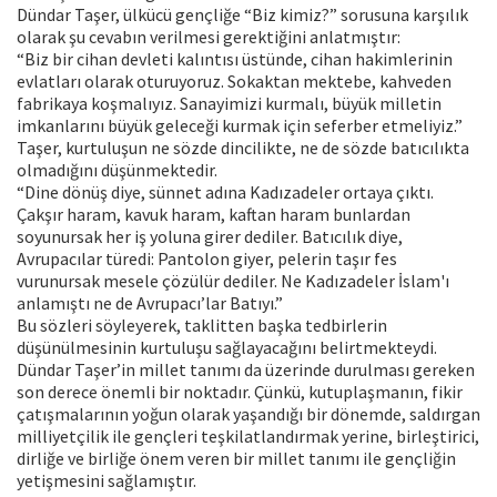
Dündar Taşer, ülkücü gençliğe “Biz kimiz?” sorusuna karşılık
olarak şu cevabın verilmesi gerektiğini anlatmıştır:
“Biz bir cihan devleti kalıntısı üstünde, cihan hakimlerinin
evlatları olarak oturuyoruz. Sokaktan mektebe, kahveden
fabrikaya koşmalıyız. Sanayimizi kurmalı, büyük milletin
imkanlarını büyük geleceği kurmak için seferber etmeliyiz.”
Taşer, kurtuluşun ne sözde dincilikte, ne de sözde batıcılıkta
olmadığını düşünmektedir.
“Dine dönüş diye, sünnet adına Kadızadeler ortaya çıktı.
Çakşır haram, kavuk haram, kaftan haram bunlardan
soyunursak her iş yoluna girer dediler. Batıcılık diye,
Avrupacılar türedi: Pantolon giyer, pelerin taşır fes
vurunursak mesele çözülür dediler. Ne Kadızadeler İslam'ı
anlamıştı ne de Avrupacı’lar Batıyı.”
Bu sözleri söyleyerek, taklitten başka tedbirlerin
düşünülmesinin kurtuluşu sağlayacağını belirtmekteydi.
Dündar Taşer’in millet tanımı da üzerinde durulması gereken
son derece önemli bir noktadır. Çünkü, kutuplaşmanın, fikir
çatışmalarının yoğun olarak yaşandığı bir dönemde, saldırgan
milliyetçilik ile gençleri teşkilatlandırmak yerine, birleştirici,
dirliğe ve birliğe önem veren bir millet tanımı ile gençliğin
yetişmesini sağlamıştır.