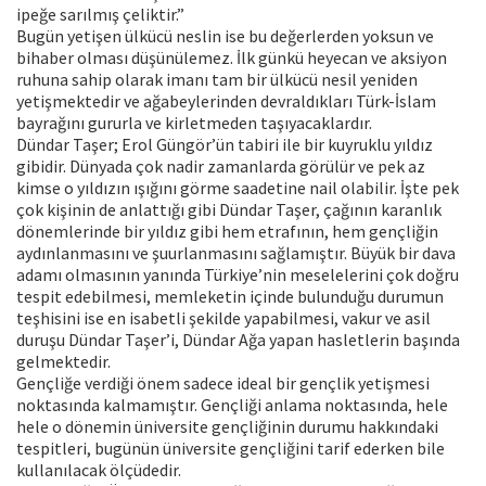
ipeğe sarılmış çeliktir.”
Bugün yetişen ülkücü neslin ise bu değerlerden yoksun ve
bihaber olması düşünülemez. İlk günkü heyecan ve aksiyon
ruhuna sahip olarak imanı tam bir ülkücü nesil yeniden
yetişmektedir ve ağabeylerinden devraldıkları Türk-İslam
bayrağını gururla ve kirletmeden taşıyacaklardır.
Dündar Taşer; Erol Güngör’ün tabiri ile bir kuyruklu yıldız
gibidir. Dünyada çok nadir zamanlarda görülür ve pek az
kimse o yıldızın ışığını görme saadetine nail olabilir. İşte pek
çok kişinin de anlattığı gibi Dündar Taşer, çağının karanlık
dönemlerinde bir yıldız gibi hem etrafının, hem gençliğin
aydınlanmasını ve şuurlanmasını sağlamıştır. Büyük bir dava
adamı olmasının yanında Türkiye’nin meselelerini çok doğru
tespit edebilmesi, memleketin içinde bulunduğu durumun
teşhisini ise en isabetli şekilde yapabilmesi, vakur ve asil
duruşu Dündar Taşer’i, Dündar Ağa yapan hasletlerin başında
gelmektedir.
Gençliğe verdiği önem sadece ideal bir gençlik yetişmesi
noktasında kalmamıştır. Gençliği anlama noktasında, hele
hele o dönemin üniversite gençliğinin durumu hakkındaki
tespitleri, bugünün üniversite gençliğini tarif ederken bile
kullanılacak ölçüdedir.