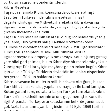
yurt dışına sürgüne gönderilmişlerdir.
Kıbrıs Meselesi
Taşer, yazılarında Kıbrıs konusunu da çokça ele almıştır.
1970’lerin Türkiyesi'nde Kıbrıs meselesinin nasıl
değerlendirildiğini ve Milliyetçi hareketin Kıbrıs davasına
ilgisini Taşer'in o dönemlerde yazmış olduğu yazılardan yola
çıkarak incelemek lazımdır.
Taşer Kıbrıs meselesinin en ateşli olduğu dönemlerde yazdığı
yazılarda, Türkiye’deki hali şu şekilde özetlemektedir:
“Türkiye’deki devlet adamları meseleyi iki türlü görüyorlardı:
1’inci görüş sahipleri, Misak-ı Milli sınırları dışı ile
ilgilenemeyiz. Biz emperyalizme karşıyız. Salibin(Haç) girdiği
yere hilal geri gelmez, bizim Kıbrıs diye bir meselemiz yoktur.
2’inci grup: Dün Hatay için meydana gelen imkan bugün Kıbrıs
için vakidir-Türkiye Türklerin devletidir. İmkanları nispetinde
her yerdeki Türk’ün haklarını korur.”
Kıbrıs davasının bu milletin milli bir davası olduğunu, bizzat
Türk Milleti'nin kendisi, yapılan nümayişler ile kanıtlamıştır.
Bütün garantilere, notalara karşın Türkiye tam olarak Kıbrıs
Türkleri'nin katledilmesinin önüne geçememiştir. Konu ile
ilgili Alparslan Türkeş ve arkadaşlarının belki de günümüzde
çok fazla hatırlanmayan bir girişimini, 29 Eylül 1969 tarihli