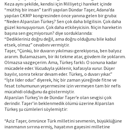
Keza aynı şekilde, kendisi için Milliyetçi hareket içinde
“müthiş bir insan” tarifi yapılan Dündar Taşer, Adana’da
yapılan CKMP kongresinden önce yanına gelen bir gruba:
“Neden Alparslan Türkeş? Sen çok daha bilgilisin. Çok daha
güzel konuşuyorsun. Çok daha etkileyicisin. Niçin hareketin
başına sen geçmiyorsun? diye sorduklarında:
“Dedikleriniz doğru değil, ama doğru olduğunu bile kabul
etsek, olmaz” cevabını vermiştir.
Taşer, “Çünkü, bir duvarın yıkılması gerekiyorsa, ben balyoz
ararım. Bulamazsam, bir iki tekme atar, gövdem ile yoklarım.
Olmazsa vazgeçerim. Ama, Türkeş farklı. O sonuna kadar
mücadele eder. Vücuduyla yüklenir, kafasıyla vurur. Düşer
bayılır, sonra tekrar devam eder. Türkeş, o duvarı yıkar.”
“İşte lider odur.” diyerek, hiç bir zaman yüreğinde fitne ve
fesat tohumunun yeşermesine izin vermeyen tam bir nefis
mücahidi olduğunu da göstermiştir.
Alparslan Türkeş’in de Dündar Taşer’e olan sevgisi çok
derindir. Taşer’in beklenmedik ölümü üzerine Alparslan
Türkeş şu cümleleri söylemiştir:
“Aziz Taşer, ömrünce Türk milletini sevmenin, büyüklüğüne
inanmanın sırrına ermiş, hayatının gayesini milletine