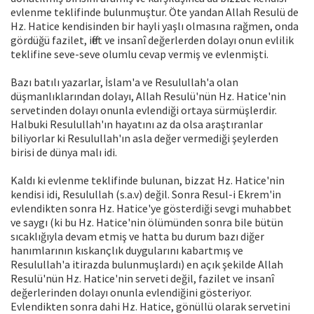
evlenme teklifinde bulunmuştur. Öte yandan Allah Resulü de
Hz. Hatice kendisinden bir hayli yaşlı olmasına rağmen, onda
gördüğü fazilet, iffet ve insanî değerlerden dolayı onun evlilik
teklifine seve-seve olumlu cevap vermiş ve evlenmişti.
Bazı batılı yazarlar, İslam'a ve Resulullah'a olan
düşmanlıklarından dolayı, Allah Resulü'nün Hz. Hatice'nin
servetinden dolayı onunla evlendiği ortaya sürmüşlerdir.
Halbuki Resulullah'ın hayatını az da olsa araştıranlar
biliyorlar ki Resulullah'ın asla değer vermediği şeylerden
birisi de dünya malı idi.
Kaldı ki evlenme teklifinde bulunan, bizzat Hz. Hatice'nin
kendisi idi, Resulullah (s.a.v) değil. Sonra Resul-i Ekrem'in
evlendikten sonra Hz. Hatice'ye gösterdiği sevgi muhabbet
ve saygı (ki bu Hz. Hatice'nin ölümünden sonra bile bütün
sıcaklığıyla devam etmiş ve hatta bu durum bazı diğer
hanımlarının kıskançlık duygularını kabartmış ve
Resulullah'a itirazda bulunmuşlardı) en açık şekilde Allah
Resulü'nün Hz. Hatice'nin serveti değil, fazilet ve insanî
değerlerinden dolayı onunla evlendiğini gösteriyor.
Evlendikten sonra dahi Hz. Hatice, gönüllü olarak servetini