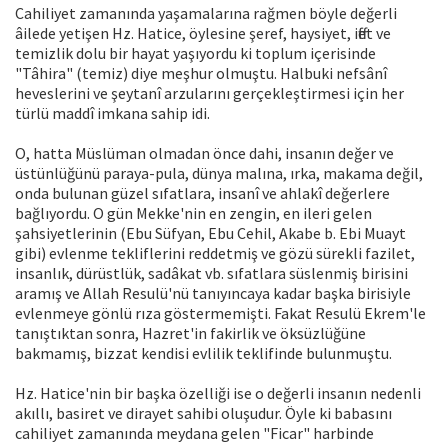
Cahiliyet zamanında yaşamalarına rağmen böyle değerli
âilede yetişen Hz. Hatice, öylesine şeref, haysiyet, iffet ve
temizlik dolu bir hayat yaşıyordu ki toplum içerisinde
"Tâhira" (temiz) diye meşhur olmuştu. Halbuki nefsânî
heveslerini ve şeytanî arzularını gerçekleştirmesi için her
türlü maddî imkana sahip idi.
O, hatta Müslüman olmadan önce dahi, insanın değer ve
üstünlüğünü paraya-pula, dünya malına, ırka, makama değil,
onda bulunan güzel sıfatlara, insanî ve ahlakî değerlere
bağlıyordu. O gün Mekke'nin en zengin, en ileri gelen
şahsiyetlerinin (Ebu Süfyan, Ebu Cehil, Akabe b. Ebi Muayt
gibi) evlenme tekliflerini reddetmiş ve gözü sürekli fazilet,
insanlık, dürüstlük, sadâkat vb. sıfatlara süslenmiş birisini
aramış ve Allah Resulü'nü tanıyıncaya kadar başka birisiyle
evlenmeye gönlü rıza göstermemişti. Fakat Resulü Ekrem'le
tanıştıktan sonra, Hazret'in fakirlik ve öksüzlüğüne
bakmamış, bizzat kendisi evlilik teklifinde bulunmuştu.
Hz. Hatice'nin bir başka özelliği ise o değerli insanın nedenli
akıllı, basiret ve dirayet sahibi oluşudur. Öyle ki babasını
cahiliyet zamanında meydana gelen "Ficar" harbinde