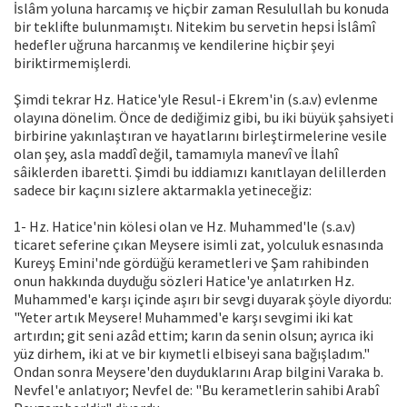
İslâm yoluna harcamış ve hiçbir zaman Resulullah bu konuda
bir teklifte bulunmamıştı. Nitekim bu servetin hepsi İslâmî
hedefler uğruna harcanmış ve kendilerine hiçbir şeyi
biriktirmemişlerdi.
Şimdi tekrar Hz. Hatice'yle Resul-i Ekrem'in (s.a.v) evlenme
olayına dönelim. Önce de dediğimiz gibi, bu iki büyük şahsiyeti
birbirine yakınlaştıran ve hayatlarını birleştirmelerine vesile
olan şey, asla maddî değil, tamamıyla manevî ve İlahî
sâiklerden ibaretti. Şimdi bu iddiamızı kanıtlayan delillerden
sadece bir kaçını sizlere aktarmakla yetineceğiz:
1- Hz. Hatice'nin kölesi olan ve Hz. Muhammed'le (s.a.v)
ticaret seferine çıkan Meysere isimli zat, yolculuk esnasında
Kureyş Emini'nde gördüğü kerametleri ve Şam rahibinden
onun hakkında duyduğu sözleri Hatice'ye anlatırken Hz.
Muhammed'e karşı içinde aşırı bir sevgi duyarak şöyle diyordu:
"Yeter artık Meysere! Muhammed'e karşı sevgimi iki kat
artırdın; git seni azâd ettim; karın da senin olsun; ayrıca iki
yüz dirhem, iki at ve bir kıymetli elbiseyi sana bağışladım."
Ondan sonra Meysere'den duyduklarını Arap bilgini Varaka b.
Nevfel'e anlatıyor; Nevfel de: "Bu kerametlerin sahibi Arabî