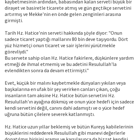
kaybetmesinin ardından, babasından kalan serveti büyük bir
dirayet ve basiretle ticarete atmış ve gün geçtikçe servetini
artırmış ve Mekke'nin en önde gelen zenginleri arasına
girmişti.
Tarih Hz. Hatice'nin serveti hakkında şöyle diyor: "Onun
sadece ticaret yaptığı mallarını 80 bin deve taşıyordu. Dört
yüz hizmetçi onun ticaret ve sair işlerini yürütmekle
görevliydi."
Bu servete sahip olan Hz. Hatice fakirlere, düşkünlere yardım
etmeği de ihmal etmemiş ve bu adetini Resulullah'la
evlendikten sonra da devam ettirmişti."
Evet, küçük bir malını kaybetmekle dünyaları yıkılan veya
başkalarına en ufak bir şey verirken canları çıkan, çoğu
insanların tam aksine Hz. Hatice bütün servetini Hz.
Resulullah'ın ayağına dökmüş ve onun yüce hedefi için sadece
kendi servetini değil, canını dahi adamıştı ve o yüce hedef
uğruna bütün çilelere severek katlanmıştı.
Hz. Hatice uzun yıllar beklemiş ve bütün Kureyş kabilelerinin
büyüklerini reddederek Resulullah gibi manevi değerlerle
donatılmış birisini aramış ve karşılaşınca da bizzat kendisi