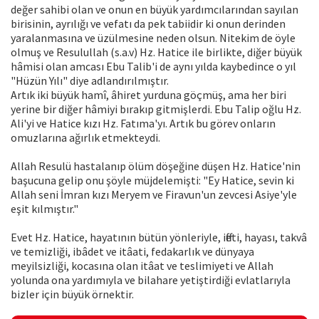
değer sahibi olan ve onun en büyük yardımcılarından sayılan
birisinin, ayrılığı ve vefatı da pek tabiidir ki onun derinden
yaralanmasına ve üzülmesine neden olsun. Nitekim de öyle
olmuş ve Resulullah (s.a.v) Hz. Hatice ile birlikte, diğer büyük
hâmisi olan amcası Ebu Talib'i de aynı yılda kaybedince o yıl
"Hüzün Yılı" diye adlandırılmıştır.
Artık iki büyük hamî, âhiret yurduna göçmüş, ama her biri
yerine bir diğer hâmiyi bırakıp gitmişlerdi. Ebu Talip oğlu Hz.
Ali'yi ve Hatice kızı Hz. Fatıma'yı. Artık bu görev onların
omuzlarına ağırlık etmekteydi.
Allah Resulü hastalanıp ölüm döşeğine düşen Hz. Hatice'nin
başucuna gelip onu şöyle müjdelemişti: "Ey Hatice, sevin ki
Allah seni İmran kızı Meryem ve Firavun'un zevcesi Asiye'yle
eşit kılmıştır."
Evet Hz. Hatice, hayatının bütün yönleriyle, iffeti, hayası, takvâ
ve temizliği, ibâdet ve itâati, fedakarlık ve dünyaya
meyilsizliği, kocasına olan itâat ve teslimiyeti ve Allah
yolunda ona yardımıyla ve bilahare yetiştirdiği evlatlarıyla
bizler için büyük örnektir.