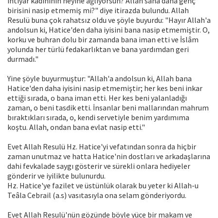
ihtiyar kadınının neyine ağlıyorsun? Allah sana daha genç
birisini nasip etmemiş mi?" diye itirazda bulundu. Allah
Resulü buna çok rahatsız oldu ve şöyle buyurdu: "Hayır Allah'a
andolsun ki, Hatice'den daha iyisini bana nasip etmemiştir. O,
korku ve buhran dolu bir zamanda bana iman etti ve İslâm
yolunda her türlü fedakarlıktan ve bana yardımdan geri
durmadı."
Yine şöyle buyurmuştur: "Allah'a andolsun ki, Allah bana
Hatice'den daha iyisini nasip etmemiştir; her kes beni inkar
ettiği sırada, o bana iman etti. Her kes beni yalanladığı
zaman, o beni tasdik etti. İnsanlar beni mallarından mahrum
bıraktıkları sırada, o, kendi servetiyle benim yardımıma
koştu. Allah, ondan bana evlat nasip etti."
Evet Allah Resulü Hz. Hatice'yi vefatından sonra da hiçbir
zaman unutmaz ve hatta Hatice'nin dostları ve arkadaşlarına
dahi fevkalade saygı gösterir ve sürekli onlara hediyeler
gönderir ve iyilikte bulunurdu.
Hz. Hatice'ye fazilet ve üstünlük olarak bu yeter ki Allah-u
Teâla Cebrail (a.s) vasıtasıyla ona selam gönderiyordu.
Evet Allah Resulü'nün gözünde böyle yüce bir makam ve