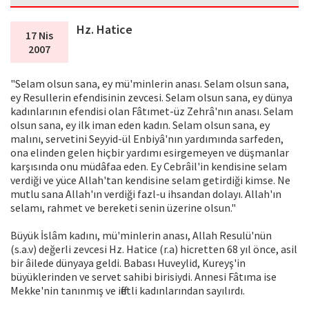
Hz. Hatice
17 Nis
2007
"Selam olsun sana, ey mü'minlerin anası. Selam olsun sana,
ey Resullerin efendisinin zevcesi. Selam olsun sana, ey dünya
kadınlarının efendisi olan Fâtımet-üz Zehrâ'nın anası. Selam
olsun sana, ey ilk iman eden kadın. Selam olsun sana, ey
malını, servetini Seyyid-ül Enbiyâ'nın yardımında sarfeden,
ona elinden gelen hiçbir yardımı esirgemeyen ve düşmanlar
karşısında onu müdâfaa eden. Ey Cebrâil'in kendisine selam
verdiği ve yüce Allah'tan kendisine selam getirdiği kimse. Ne
mutlu sana Allah'ın verdiği fazl-u ihsandan dolayı. Allah'ın
selamı, rahmet ve bereketi senin üzerine olsun."
Büyük İslâm kadını, mü'minlerin anası, Allah Resulü'nün
(s.a.v) değerli zevcesi Hz. Hatice (r.a) hicretten 68 yıl önce, asil
bir âilede dünyaya geldi. Babası Huveylid, Kureyş'in
büyüklerinden ve servet sahibi birisiydi. Annesi Fâtıma ise
Mekke'nin tanınmış ve iffetli kadınlarından sayılırdı.