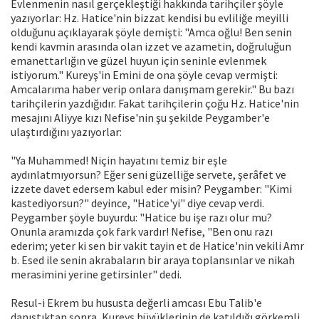
Evlenmenin nasıl gerçekleştiği hakkında tarihçiler şöyle
yazıyorlar: Hz. Hatice'nin bizzat kendisi bu evliliğe meyilli
olduğunu açıklayarak şöyle demişti: "Amca oğlu! Ben senin
kendi kavmin arasında olan izzet ve azametin, doğruluğun
emanettarlığın ve güzel huyun için seninle evlenmek
istiyorum." Kureyş'in Emini de ona şöyle cevap vermişti:
Amcalarıma haber verip onlara danışmam gerekir." Bu bazı
tarihçilerin yazdığıdır. Fakat tarihçilerin çoğu Hz. Hatice'nin
mesajını Aliyye kızı Nefise'nin şu şekilde Peygamber'e
ulaştırdığını yazıyorlar:
"Ya Muhammed! Niçin hayatını temiz bir eşle
aydınlatmıyorsun? Eğer seni güzelliğe servete, şerâfet ve
izzete davet edersem kabul eder misin? Peygamber: "Kimi
kastediyorsun?" deyince, "Hatice'yi" diye cevap verdi.
Peygamber şöyle buyurdu: "Hatice bu işe razı olur mu?
Onunla aramızda çok fark vardır! Nefise, "Ben onu razı
ederim; yeter ki sen bir vakit tayin et de Hatice'nin vekili Amr
b. Esed ile senin akrabaların bir araya toplansınlar ve nikah
merasimini yerine getirsinler" dedi.
Resul-i Ekrem bu hususta değerli amcası Ebu Talib'e
danıştıktan sonra, Kureyş büyüklerinin de katıldığı görkemli