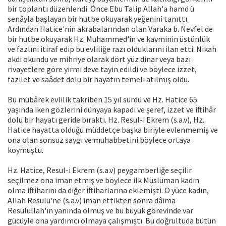
bir toplantı düzenlendi. Önce Ebu Talip Allah'a hamd ü
senâyla başlayan bir hutbe okuyarak yeğenini tanıttı.
Ardından Hatice'nin akrabalarından olan Varaka b. Nevfel de
bir hutbe okuyarak Hz. Muhammed'in ve kavminin üstünlük
ve fazlını itiraf edip bu evliliğe razı olduklarını ilan etti. Nikah
akdi okundu ve mihriye olarak dört yüz dinar veya bazı
rivayetlere göre yirmi deve tayin edildi ve böylece izzet,
fazilet ve saâdet dolu bir hayatın temeli atılmış oldu.
Bu mübârek evlilik takriben 15 yıl sürdü ve Hz. Hatice 65
yaşında iken gözlerini dünyaya kapadı ve şeref, izzet ve iftihâr
dolu bir hayatı geride bıraktı. Hz. Resul-i Ekrem (s.a.v), Hz.
Hatice hayatta olduğu müddetçe başka biriyle evlenmemiş ve
ona olan sonsuz saygı ve muhabbetini böylece ortaya
koymuştu.
Hz. Hatice, Resul-i Ekrem (s.a.v) peygamberliğe seçilir
seçilmez ona iman etmiş ve böylece ilk Müslüman kadın
olma iftiharını da diğer iftiharlarına eklemişti. O yüce kadın,
Allah Resulü'ne (s.a.v) iman ettikten sonra dâima
Resulullah'ın yanında olmuş ve bu büyük görevinde var
gücüyle ona yardımcı olmaya çalışmıştı. Bu doğrultuda bütün