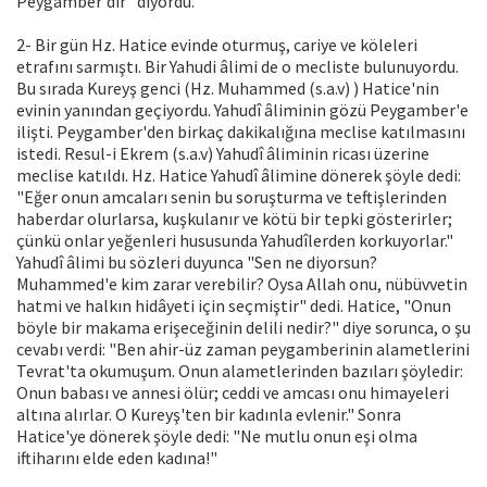
Peygamber'dir" diyordu.
2- Bir gün Hz. Hatice evinde oturmuş, cariye ve köleleri
etrafını sarmıştı. Bir Yahudi âlimi de o mecliste bulunuyordu.
Bu sırada Kureyş genci (Hz. Muhammed (s.a.v) ) Hatice'nin
evinin yanından geçiyordu. Yahudî âliminin gözü Peygamber'e
ilişti. Peygamber'den birkaç dakikalığına meclise katılmasını
istedi. Resul-i Ekrem (s.a.v) Yahudî âliminin ricası üzerine
meclise katıldı. Hz. Hatice Yahudî âlimine dönerek şöyle dedi:
"Eğer onun amcaları senin bu soruşturma ve teftişlerinden
haberdar olurlarsa, kuşkulanır ve kötü bir tepki gösterirler;
çünkü onlar yeğenleri hususunda Yahudîlerden korkuyorlar."
Yahudî âlimi bu sözleri duyunca "Sen ne diyorsun?
Muhammed'e kim zarar verebilir? Oysa Allah onu, nübüvvetin
hatmi ve halkın hidâyeti için seçmiştir" dedi. Hatice, "Onun
böyle bir makama erişeceğinin delili nedir?" diye sorunca, o şu
cevabı verdi: "Ben ahir-üz zaman peygamberinin alametlerini
Tevrat'ta okumuşum. Onun alametlerinden bazıları şöyledir:
Onun babası ve annesi ölür; ceddi ve amcası onu himayeleri
altına alırlar. O Kureyş'ten bir kadınla evlenir." Sonra
Hatice'ye dönerek şöyle dedi: "Ne mutlu onun eşi olma
iftiharını elde eden kadına!"