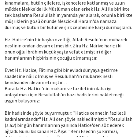
kınamalara, bütün çilelere, işkencelere katlanmış ve uzun
müddet Mekke'de ilk Müslüman olan erkek Hz. Ali ile birlikte
tek başlarına Resulullah'ın yanında yer alarak, onunla birlikte
müşriklerin gözü önünde Mescid-ül Haram'da namaza
durmuş ve bütün bir küfür ve şirk cephesine karşı durmuşlardı.
Hz. Hatice'nin bir başka özelliği, Allah Resulü'nün mübarek
neslinin ondan devam etmesidir. Zira Hz. Mâriye hariç (ki
onun oğlu İbrâhim küçük yaşta vefat etmiştir) diğer
hanımlarının hiçbirisinin çocuğu olmamıştır.
Evet Hz. Hatice, Fâtıma gibi bir evladı dünyaya getirme
saadetine nâil olmuş ve Resulullah'ın mübarek nesli
kendisinden devam etmiştir…
Burada Hz. Hatice'nin makam ve faziletinin daha iyi
anlaşılması için Resulullah'ın bazı hadislerini nakletmeği
uygun buluyoruz:
Bir hadisinde şöyle buyurmuştur: "Hatice cennetin faziletli
kadınlarındandır." Hz. Ali den şöyle nakledilmiştir: "Resulullah
(s.a.v) bir gün hanımlarının yanında Hatice'den söz ederek
ağladı. Bunu kıskanan Hz. Âişe: "Beni Esed'in şu kırmızı,