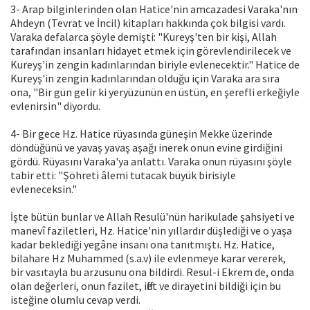
3- Arap bilginlerinden olan Hatice'nin amcazadesi Varaka'nın
Ahdeyn (Tevrat ve İncil) kitapları hakkında çok bilgisi vardı.
Varaka defalarca şöyle demişti: "Kureyş'ten bir kişi, Allah
tarafından insanları hidayet etmek için görevlendirilecek ve
Kureyş'in zengin kadınlarından biriyle evlenecektir." Hatice de
Kureyş'in zengin kadınlarından olduğu için Varaka ara sıra
ona, "Bir gün gelir ki yeryüzünün en üstün, en şerefli erkeğiyle
evlenirsin" diyordu.
4- Bir gece Hz. Hatice rüyasında güneşin Mekke üzerinde
döndüğünü ve yavaş yavaş aşağı inerek onun evine girdiğini
gördü. Rüyasını Varaka'ya anlattı. Varaka onun rüyasını şöyle
tabir etti: "Şöhreti âlemi tutacak büyük birisiyle
evleneceksin."
İşte bütün bunlar ve Allah Resulü'nün harikulade şahsiyeti ve
manevî faziletleri, Hz. Hatice'nin yıllardır düşlediği ve o yaşa
kadar beklediği yegâne insanı ona tanıtmıştı. Hz. Hatice,
bilahare Hz Muhammed (s.a.v) ile evlenmeye karar vererek,
bir vasıtayla bu arzusunu ona bildirdi. Resul-i Ekrem de, onda
olan değerleri, onun fazilet, iffet ve dirayetini bildiği için bu
isteğine olumlu cevap verdi.