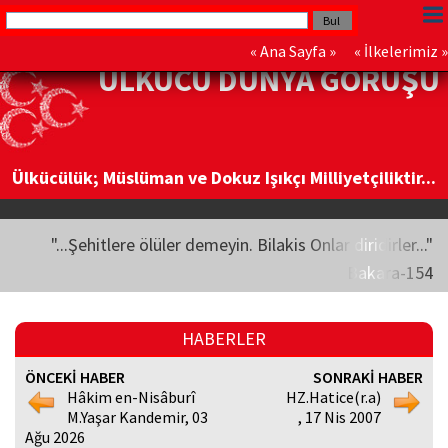
«
Ana Sayfa
» «
İlkelerimiz
»
ÜLKÜCÜ DÜNYA GÖRÜŞÜ
Ülkücülük; Müslüman ve Dokuz Işıkçı Milliyetçiliktir...
"...Şehitlere ölüler demeyin. Bilakis Onlar diridirler..."
Bakara-154
HABERLER
ÖNCEKİ HABER
SONRAKİ HABER
Hâkim en-Nisâburî
HZ.Hatice(r.a)
M.Yaşar Kandemir, 03
, 17 Nis 2007
Ağu 2026