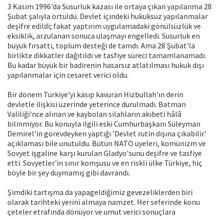
3 Kasım 1996'da Susurluk kazası ile ortaya çıkan yapılanma 28
Şubat şalıyla örtüldü. Devlet içindeki hukuksuz yapılanmalar
deşifre edildi; fakat yaptırım uygulamadaki gönülsüzlük ve
eksiklik, arzulanan sonuca ulaşmayı engelledi. Susurluk en
büyük fırsattı, toplum desteği de tamdı. Ama 28 Şubat'la
birlikte dikkatler dağıtıldı ve tasfiye süreci tamamlanamadı.
Bu kadar büyük bir badirenin hasarsız atlatılması hukuk dışı
yapılanmalar için cesaret verici oldu.
Bir dönem Türkiye'yi kasıp kavuran Hizbullah'ın derin
devletle ilişkisi üzerinde yeterince durulmadı. Batman
Valiliği'nce alınan ve kaybolan silahların akıbeti hâlâ
bilinmiyor. Bu konuyla ilgili eski Cumhurbaşkanı Süleyman
Demirel'in görevdeyken yaptığı 'Devlet rutin dışına çıkabilir.'
açıklaması bile unutuldu. Bütün NATO üyeleri, komünizm ve
Sovyet işgaline karşı kurulan Gladyo'sunu deşifre ve tasfiye
etti. Sovyetler'in sınır komşusu ve en riskli ülke Türkiye, hiç
böyle bir şey duymamış gibi davrandı.
Şimdiki tartışma da yapageldiğimiz gevezeliklerden biri
olarak tarihteki yerini almaya namzet. Her seferinde konu
çeteler etrafında dönüyor ve umut verici sonuçlara