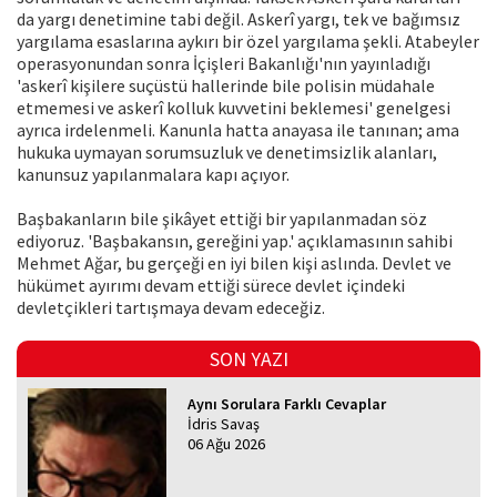
da yargı denetimine tabi değil. Askerî yargı, tek ve bağımsız
yargılama esaslarına aykırı bir özel yargılama şekli. Atabeyler
operasyonundan sonra İçişleri Bakanlığı'nın yayınladığı
'askerî kişilere suçüstü hallerinde bile polisin müdahale
etmemesi ve askerî kolluk kuvvetini beklemesi' genelgesi
ayrıca irdelenmeli. Kanunla hatta anayasa ile tanınan; ama
hukuka uymayan sorumsuzluk ve denetimsizlik alanları,
kanunsuz yapılanmalara kapı açıyor.
Başbakanların bile şikâyet ettiği bir yapılanmadan söz
ediyoruz. 'Başbakansın, gereğini yap.' açıklamasının sahibi
Mehmet Ağar, bu gerçeği en iyi bilen kişi aslında. Devlet ve
hükümet ayırımı devam ettiği sürece devlet içindeki
devletçikleri tartışmaya devam edeceğiz.
SON YAZI
Aynı Sorulara Farklı Cevaplar
İdris Savaş
06 Ağu 2026