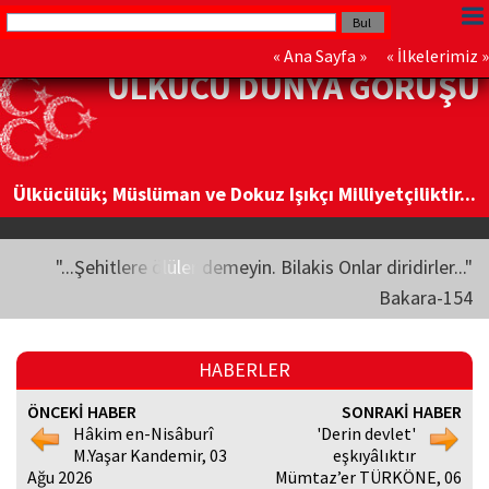
«
Ana Sayfa
» «
İlkelerimiz
»
ÜLKÜCÜ DÜNYA GÖRÜŞÜ
Ülkücülük; Müslüman ve Dokuz Işıkçı Milliyetçiliktir...
"...Şehitlere ölüler demeyin. Bilakis Onlar diridirler..."
Bakara-154
HABERLER
ÖNCEKİ HABER
SONRAKİ HABER
Hâkim en-Nisâburî
'Derin devlet'
M.Yaşar Kandemir, 03
eşkıyâlıktır
Ağu 2026
Mümtaz’er TÜRKÖNE, 06