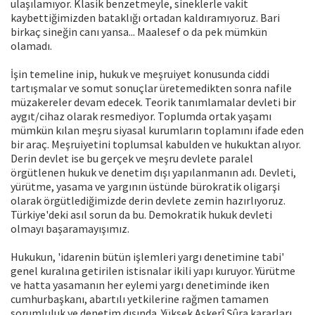
ulaşılamıyor. Klasik benzetmeyle, sineklerle vakit
kaybettiğimizden bataklığı ortadan kaldıramıyoruz. Bari
birkaç sineğin canı yansa... Maalesef o da pek mümkün
olamadı.
İşin temeline inip, hukuk ve meşruiyet konusunda ciddi
tartışmalar ve somut sonuçlar üretemedikten sonra nafile
müzakereler devam edecek. Teorik tanımlamalar devleti bir
aygıt/cihaz olarak resmediyor. Toplumda ortak yaşamı
mümkün kılan meşru siyasal kurumların toplamını ifade eden
bir araç. Meşruiyetini toplumsal kabulden ve hukuktan alıyor.
Derin devlet ise bu gerçek ve meşru devlete paralel
örgütlenen hukuk ve denetim dışı yapılanmanın adı. Devleti,
yürütme, yasama ve yargının üstünde bürokratik oligarşi
olarak örgütlediğimizde derin devlete zemin hazırlıyoruz.
Türkiye'deki asıl sorun da bu. Demokratik hukuk devleti
olmayı başaramayışımız.
Hukukun, 'idarenin bütün işlemleri yargı denetimine tabi'
genel kuralına getirilen istisnalar ikili yapı kuruyor. Yürütme
ve hatta yasamanın her eylemi yargı denetiminde iken
cumhurbaşkanı, abartılı yetkilerine rağmen tamamen
sorumluluk ve denetim dışında. Yüksek Askerî Şûra kararları