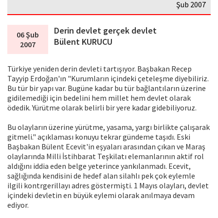
Şub 2007
Derin devlet gerçek devlet
06 Şub
Bülent KURUCU
2007
Türkiye yeniden derin devleti tartışıyor. Başbakan Recep
Tayyip Erdoğan'ın "Kurumların içindeki çeteleşme diyebiliriz.
Bu tür bir yapı var. Bugüne kadar bu tür bağlantıların üzerine
gidilemediği için bedelini hem millet hem devlet olarak
ödedik. Yürütme olarak belirli bir yere kadar gidebiliyoruz.
Bu olayların üzerine yürütme, yasama, yargı birlikte çalışarak
gitmeli." açıklaması konuyu tekrar gündeme taşıdı. Eski
Başbakan Bülent Ecevit'in eşyaları arasından çıkan ve Maraş
olaylarında Milli İstihbarat Teşkilatı elemanlarının aktif rol
aldığını iddia eden belge yeterince yankılanmadı. Ecevit,
sağlığında kendisini de hedef alan silahlı pek çok eylemle
ilgili kontrgerillayı adres göstermişti. 1 Mayıs olayları, devlet
içindeki devletin en büyük eylemi olarak anılmaya devam
ediyor.