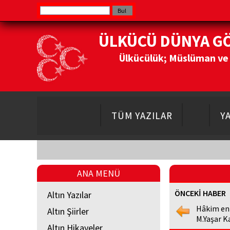
ÜLKÜCÜ DÜNYA G
Ülkücülük; Müslüman ve Do
TÜM YAZILAR
Y
ANA MENÜ
ÖNCEKİ HABER
Altın Yazılar
Hâkim en
Altın Şiirler
M.Yaşar K
Altın Hikayeler