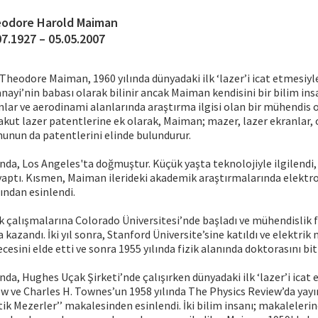
odore Harold Maiman
07.1927 – 05.05.2007
. Theodore Maiman, 1960 yılında dünyadaki ilk ‘lazer’i icat etmesiyle
anayi’nin babası olarak bilinir ancak Maiman kendisini bir bilim ins
anlar ve aerodinami alanlarında araştırma ilgisi olan bir mühendis o
yakut lazer patentlerine ek olarak, Maiman; mazer, lazer ekranlar,
unun da patentlerini elinde bulundurur.
nda, Los Angeles'ta doğmuştur. Küçük yaşta teknolojiyle ilgilendi, 
 yaptı. Kısmen, Maiman ilerideki akademik araştırmalarında elektr
ından esinlendi.
alışmalarına Colorado Üniversitesi’nde başladı ve mühendislik fi
 kazandı. İki yıl sonra, Stanford Üniversite’sine katıldı ve elektrik
cesini elde etti ve sonra 1955 yılında fizik alanında doktorasını biti
da, Hughes Uçak Şirketi’nde çalışırken dünyadaki ilk ‘lazer’i icat e
ow ve Charles H. Townes’un 1958 yılında The Physics Review’da ya
ptik Mezerler’’ makalesinden esinlendi. İki bilim insanı; makaleleri