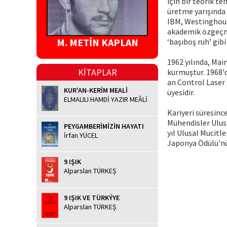
için bir teorik t
üretme yarışında 
IBM, Westinghouse
akademik özgeçmiş
M. METİN KAPLAN
‘başıboş ruh’ gibi 
1962 yılında, Mai
KİTAPLAR
kurmuştur. 1968'd
an Control Laser 
KUR'AN-KERİM MEALİ
üyesidir.
ELMALILI HAMDİ YAZIR MEÂLİ
Kariyeri süresinc
Mühendisler Ulusal
PEYGAMBERİMİZİN HAYATI
yıl Ulusal Mucitl
İrfan YÜCEL
Japonya Ödülü'nü
9 IŞIK
Alparslan TÜRKEŞ
9 IŞIK VE TÜRKÝYE
Alparslan TÜRKEŞ