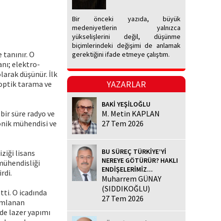
Bir önceki yazıda, büyük
medeniyetlerin yalnızca
yükselişlerini değil, düşünme
biçimlerindeki değişimi de anlamak
 tanınır. O
gerektiğini ifade etmeye çalıştım.
anı; elektro-
larak düşünür. İlk
YAZARLAR
 optik tarama ve
BAKİ YEŞİLOĞLU
bir süre radyo ve
M. Metin KAPLAN
onik mühendisi ve
27 Tem 2026
BU SÜREÇ TÜRKİYE’Yİ
ziği lisans
NEREYE GÖTÜRÜR? HAKLI
 mühendisliği
ENDİŞELERİMİZ...
rdi.
Muharrem GÜNAY
(SIDDIKOĞLU)
tti. O icadında
27 Tem 2026
yımlanan
nde lazer yapımı