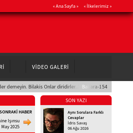
«
Ana Sayfa
» «
İlkelerimiz
»
Rİ
VİDEO GALERİ
üler demeyin. Bilakis Onlar diridirler..." Bakara-154
SON YAZI
SONRAKİ HABER
Aynı Sorulara Farklı
Cevaplar
ine Işınsu
İdris Savaş
5 May 2025
06 Ağu 2026