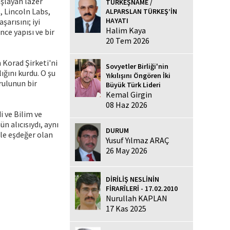
aşlayan lazer
TÜRKEŞNAME /
, Lincoln Labs,
ALPARSLAN TÜRKEŞ’İN
HAYATI
arısını; iyi
Halim Kaya
ce yapısı ve bir
20 Tem 2026
 Korad Şirketi'ni
Sovyetler Birliği'nin
ığını kurdu. O şu
Yıkılışını Öngören İki
rulunun bir
Büyük Türk Lideri
Kemal Girgin
08 Haz 2026
i ve Bilim ve
n alıcısıydı, aynı
DURUM
ile eşdeğer olan
Yusuf Yılmaz ARAÇ
26 May 2026
DİRİLİŞ NESLİNİN
FİRARÎLERİ - 17.02.2010
Nurullah KAPLAN
17 Kas 2025