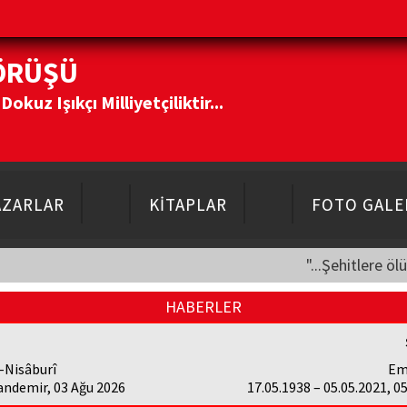
ÖRÜŞÜ
kuz Işıkçı Milliyetçiliktir...
AZARLAR
KİTAPLAR
FOTO GALE
"...Şehitlere öl
HABERLER
-Nisâburî
Em
andemir, 03 Ağu 2026
17.05.1938 – 05.05.2021, 0