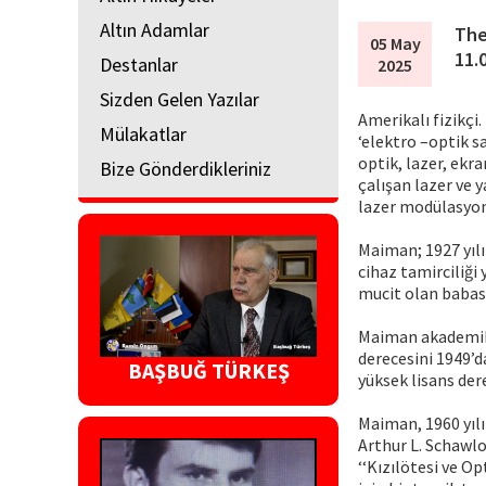
Altın Adamlar
The
05 May
11.
Destanlar
2025
Sizden Gelen Yazılar
Amerikalı fizikçi
Mülakatlar
‘elektro –optik s
optik, lazer, ekr
Bize Gönderdikleriniz
çalışan lazer ve 
lazer modülasyon
Maiman; 1927 yılı
cihaz tamirciliği
mucit olan babas
Maiman akademik ç
derecesini 1949’da
BAŞBUĞ TÜRKEŞ
yüksek lisans dere
Maiman, 1960 yılın
Arthur L. Schawl
‘‘Kızılötesi ve O