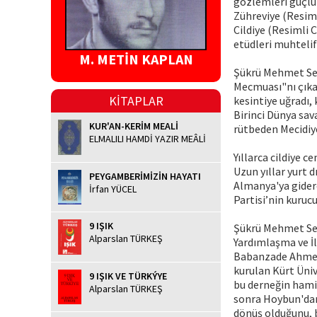
gözlemleri güçlü 
Zühreviye (Resiml
Cildiye (Resimli C
etüdleri muhteli
M. METİN KAPLAN
Şükrü Mehmet Sek
Mecmuası"nı çıkar
KİTAPLAR
kesintiye uğradı, 
Birinci Dünya sav
KUR'AN-KERİM MEALİ
rütbeden Mecidiye
ELMALILI HAMDİ YAZIR MEÂLİ
Yıllarca cildiye ce
Uzun yıllar yurt 
PEYGAMBERİMİZİN HAYATI
Almanya'ya gidere
İrfan YÜCEL
Partisi’nin kurucu
9 IŞIK
Şükrü Mehmet Sek
Alparslan TÜRKEŞ
Yardımlaşma ve İ
Babanzade Ahmet N
kurulan Kürt Üniv
9 IŞIK VE TÜRKÝYE
bu derneğin hamis
Alparslan TÜRKEŞ
sonra Hoybun'dan a
dönüş olduğunu, ba