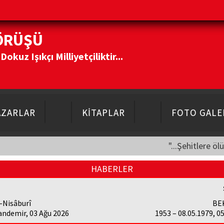
ÖRÜŞÜ
kuz Işıkçı Milliyetçiliktir...
AZARLAR
KİTAPLAR
FOTO GALE
"...Şehitlere öl
HABERLER
-Nisâburî
BE
andemir, 03 Ağu 2026
1953 – 08.05.1979, 0