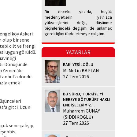
Bir önceki yazıda, büyük
medeniyetlerin yalnızca
yükselişlerini değil, düşünme
biçimlerindeki değişimi de anlamak
Çengelköy Askeri
gerektiğini ifade etmeye çalıştım.
n olup bir sene
bi cilt ve frengi
YAZARLAR
esi uygun görüldü.
avinliği
di. Dönüşünde
BAKİ YEŞİLOĞLU
nda Yemen'de
M. Metin KAPLAN
stanbul'a döndü.
27 Tem 2026
fazla emek
BU SÜREÇ TÜRKİYE’Yİ
NEREYE GÖTÜRÜR? HAKLI
düşünceleri
ENDİŞELERİMİZ...
t'a gitti. Uzun
Muharrem GÜNAY
(SIDDIKOĞLU)
27 Tem 2026
çuk sene çalışıp,
teşebbis,