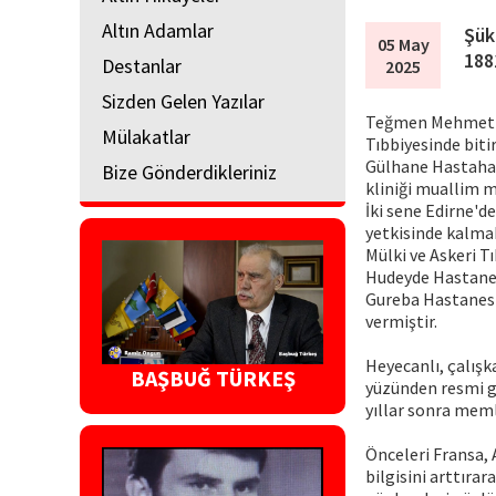
Altın Adamlar
Şük
05 May
188
Destanlar
2025
Sizden Gelen Yazılar
Teğmen Mehmet Ağa
Mülakatlar
Tıbbiyesinde biti
Gülhane Hastahane
Bize Gönderdikleriniz
kliniği muallim m
İki sene Edirne'd
yetkisinde kalma
Mülki ve Askeri Tı
Hudeyde Hastanesi
Gureba Hastanesi 
vermiştir.
Heyecanlı, çalışk
BAŞBUĞ TÜRKEŞ
yüzünden resmi gö
yıllar sonra mem
Önceleri Fransa, 
bilgisini arttırar