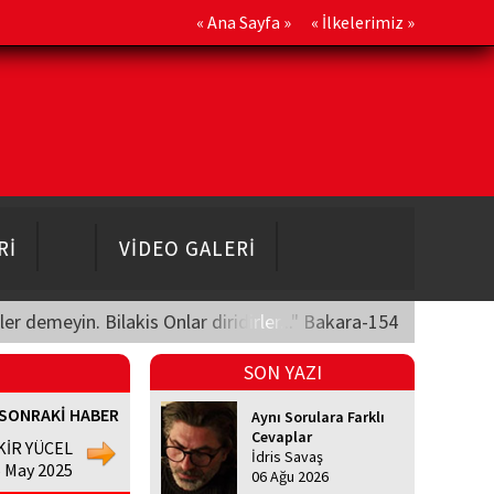
«
Ana Sayfa
» «
İlkelerimiz
»
Rİ
VİDEO GALERİ
üler demeyin. Bilakis Onlar diridirler..." Bakara-154
SON YAZI
SONRAKİ HABER
Aynı Sorulara Farklı
Cevaplar
KİR YÜCEL
İdris Savaş
5 May 2025
06 Ağu 2026