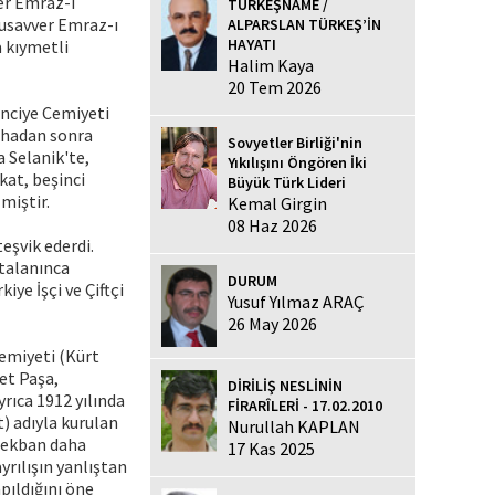
ver Emraz-ı
TÜRKEŞNAME /
 Musavver Emraz-ı
ALPARSLAN TÜRKEŞ’İN
HAYATI
a kıymetli
Halim Kaya
20 Tem 2026
nciye Cemiyeti
üshadan sonra
Sovyetler Birliği'nin
a Selanik'te,
Yıkılışını Öngören İki
kat, beşinci
Büyük Türk Lideri
miştir.
Kemal Girgin
08 Haz 2026
teşvik ederdi.
stalanınca
DURUM
ye İşçi ve Çiftçi
Yusuf Yılmaz ARAÇ
26 May 2026
emiyeti (Kürt
et Paşa,
DİRİLİŞ NESLİNİN
rıca 1912 yılında
FİRARÎLERİ - 17.02.2010
t) adıyla kurulan
Nurullah KAPLAN
 Sekban daha
17 Kas 2025
ayrılışın yanlıştan
apıldığını öne