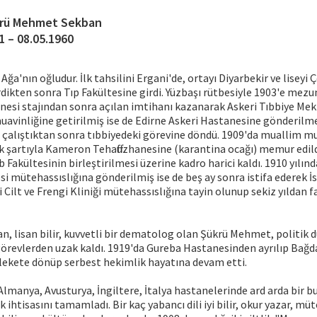
rü Mehmet Sekban
1 – 08.05.1960
'nın oğludur. İlk tahsilini Ergani'de, ortayı Diyarbekir ve liseyi 
rdikten sonra Tıp Fakültesine girdi. Yüzbaşı rütbesiyle 1903'e mezu
si stajından sonra açılan imtihanı kazanarak Askeri Tıbbiye Mekte
uavinliğine getirilmiş ise de Edirne Askeri Hastanesine gönderilm
e çalıştıktan sonra tıbbiyedeki görevine döndü. 1909'da muallim mu
k şartıyla Kameron Tehaffuzhanesine (karantina ocağı) memur edil
b Fakültesinin birleştirilmesi üzerine kadro harici kaldı. 1910 yılı
 mütehassıslığına gönderilmiş ise de beş ay sonra istifa ederek İ
Cilt ve Frengi Kliniği mütehassıslığına tayin olunup sekiz yıldan 
an, lisan bilir, kuvvetli bir dematolog olan Şükrü Mehmet, politik 
revlerden uzak kaldı. 1919'da Gureba Hastanesinden ayrılıp Bağda
lekete dönüp serbest hekimlik hayatına devam etti.
Almanya, Avusturya, İngiltere, İtalya hastanelerinde ard arda bir bu
ak ihtisasını tamamladı. Bir kaç yabancı dili iyi bilir, okur yazar, mü