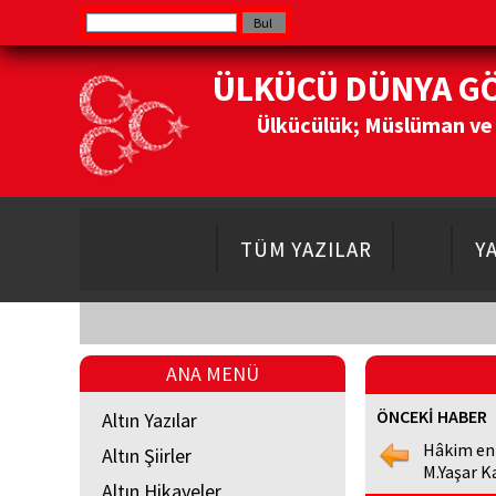
ÜLKÜCÜ DÜNYA G
Ülkücülük; Müslüman ve Do
TÜM YAZILAR
Y
ANA MENÜ
ÖNCEKİ HABER
Altın Yazılar
Hâkim en
Altın Şiirler
M.Yaşar K
Altın Hikayeler