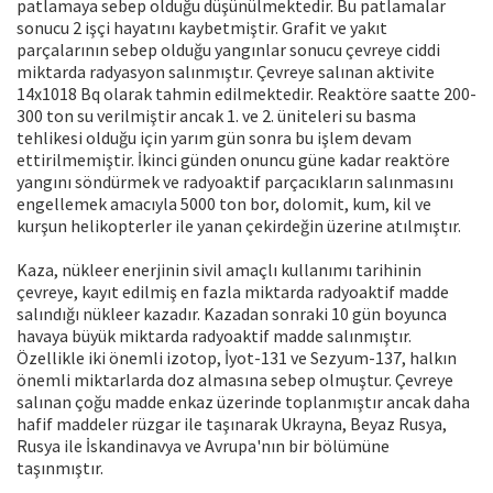
patlamaya sebep olduğu düşünülmektedir. Bu patlamalar
sonucu 2 işçi hayatını kaybetmiştir. Grafit ve yakıt
parçalarının sebep olduğu yangınlar sonucu çevreye ciddi
miktarda radyasyon salınmıştır. Çevreye salınan aktivite
14x1018 Bq olarak tahmin edilmektedir. Reaktöre saatte 200-
300 ton su verilmiştir ancak 1. ve 2. üniteleri su basma
tehlikesi olduğu için yarım gün sonra bu işlem devam
ettirilmemiştir. İkinci günden onuncu güne kadar reaktöre
yangını söndürmek ve radyoaktif parçacıkların salınmasını
engellemek amacıyla 5000 ton bor, dolomit, kum, kil ve
kurşun helikopterler ile yanan çekirdeğin üzerine atılmıştır.
Kaza, nükleer enerjinin sivil amaçlı kullanımı tarihinin
çevreye, kayıt edilmiş en fazla miktarda radyoaktif madde
salındığı nükleer kazadır. Kazadan sonraki 10 gün boyunca
havaya büyük miktarda radyoaktif madde salınmıştır.
Özellikle iki önemli izotop, İyot-131 ve Sezyum-137, halkın
önemli miktarlarda doz almasına sebep olmuştur. Çevreye
salınan çoğu madde enkaz üzerinde toplanmıştır ancak daha
hafif maddeler rüzgar ile taşınarak Ukrayna, Beyaz Rusya,
Rusya ile İskandinavya ve Avrupa'nın bir bölümüne
taşınmıştır.