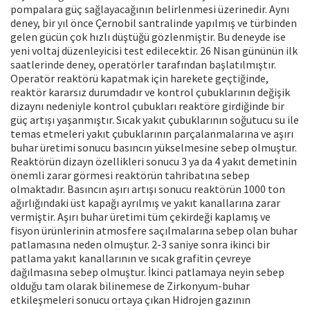
pompalara güç sağlayacağının belirlenmesi üzerinedir. Aynı
deney, bir yıl önce Çernobil santralinde yapılmış ve türbinden
gelen gücün çok hızlı düştüğü gözlenmiştir. Bu deneyde ise
yeni voltaj düzenleyicisi test edilecektir. 26 Nisan gününün ilk
saatlerinde deney, operatörler tarafından başlatılmıştır.
Operatör reaktörü kapatmak için harekete geçtiğinde,
reaktör kararsız durumdadır ve kontrol çubuklarının değişik
dizaynı nedeniyle kontrol çubukları reaktöre girdiğinde bir
güç artışı yaşanmıştır. Sıcak yakıt çubuklarının soğutucu su ile
temas etmeleri yakıt çubuklarının parçalanmalarına ve aşırı
buhar üretimi sonucu basıncın yükselmesine sebep olmuştur.
Reaktörün dizayn özellikleri sonucu 3 ya da 4 yakıt demetinin
önemli zarar görmesi reaktörün tahribatına sebep
olmaktadır. Basıncın aşırı artışı sonucu reaktörün 1000 ton
ağırlığındaki üst kapağı ayrılmış ve yakıt kanallarına zarar
vermiştir. Aşırı buhar üretimi tüm çekirdeği kaplamış ve
fisyon ürünlerinin atmosfere saçılmalarına sebep olan buhar
patlamasına neden olmuştur. 2-3 saniye sonra ikinci bir
patlama yakıt kanallarının ve sıcak grafitin çevreye
dağılmasına sebep olmuştur. İkinci patlamaya neyin sebep
olduğu tam olarak bilinemese de Zirkonyum-buhar
etkileşmeleri sonucu ortaya çıkan Hidrojen gazının