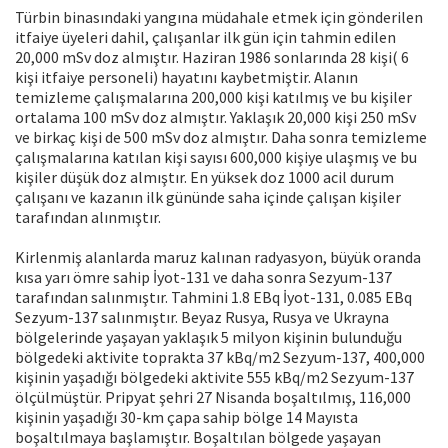
Türbin binasındaki yangına müdahale etmek için gönderilen
itfaiye üyeleri dahil, çalışanlar ilk gün için tahmin edilen
20,000 mSv doz almıştır. Haziran 1986 sonlarında 28 kişi( 6
kişi itfaiye personeli) hayatını kaybetmiştir. Alanın
temizleme çalışmalarına 200,000 kişi katılmış ve bu kişiler
ortalama 100 mSv doz almıştır. Yaklaşık 20,000 kişi 250 mSv
ve birkaç kişi de 500 mSv doz almıştır. Daha sonra temizleme
çalışmalarına katılan kişi sayısı 600,000 kişiye ulaşmış ve bu
kişiler düşük doz almıştır. En yüksek doz 1000 acil durum
çalışanı ve kazanın ilk gününde saha içinde çalışan kişiler
tarafından alınmıştır.
Kirlenmiş alanlarda maruz kalınan radyasyon, büyük oranda
kısa yarı ömre sahip İyot-131 ve daha sonra Sezyum-137
tarafından salınmıştır. Tahmini 1.8 EBq İyot-131, 0.085 EBq
Sezyum-137 salınmıştır. Beyaz Rusya, Rusya ve Ukrayna
bölgelerinde yaşayan yaklaşık 5 milyon kişinin bulunduğu
bölgedeki aktivite toprakta 37 kBq/m2 Sezyum-137, 400,000
kişinin yaşadığı bölgedeki aktivite 555 kBq/m2 Sezyum-137
ölçülmüştür. Pripyat şehri 27 Nisanda boşaltılmış, 116,000
kişinin yaşadığı 30-km çapa sahip bölge 14 Mayısta
boşaltılmaya başlamıştır. Boşaltılan bölgede yaşayan