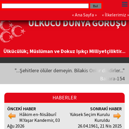
«
Ana Sayfa
» «
İlkelerimiz
»
ÜLKÜCÜ DÜNYA GÖRÜŞÜ
Ülkücülük; Müslüman ve Dokuz Işıkçı Milliyetçiliktir...
"...Şehitlere ölüler demeyin. Bilakis Onlar diridirler..."
Bakara-154
HABERLER
ÖNCEKİ HABER
SONRAKİ HABER
Hâkim en-Nisâburî
Yüksek Seçim Kurulu
M.Yaşar Kandemir, 03
Kuruldu
Ağu 2026
26.04.1961, 21 Nis 2025