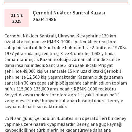
Çernobil Nükleer Santral Kazası
21 Nis
26.04.1986
2025
Çernobil Nükleer Santrali, Ukrayna, Kiev şehrine 130 km
uzaklıkta bulunan ve RMBK-1000 tipi 4 nükleer reaktöre
sahip bir santraldir. Santralde bulunan 1. ve 2. üniteler 1970 ve
1977 yıllarında inşa edilmiş, 3. ve 4. üniteler 1983 yılında
tamamlanmıştır. Kazanın olduğu zaman diliminde 2 ünite
daha inşa halindedir. Santrale 3 km uzaklıktaki Pripyat
şehrinde 49,000 kişi ve santrale 15 km uzaklıktaki Çernobil
şehrine ise 12,500 kişi yaşamaktadır. Kazanın olduğu zaman
santralin 30 km çapa sahip bölgesinde tahmin edilen toplam
nüfus 115,000-135,000 arasındadır. RBMK-1000 reaktörü
Sovyet dizaynı moderatör olarak grafit, yakıt olarak hafif
zenginleştirilmiş Uranyum kullanan basınç tüpü sistemiyle
kaynamalı hafif su reaktörüdür.
25 Nisan günü, Çernobilin 4. ünitesinin operatörleri bir deney
yapmak üzere hazırlık yapmışlardır. Deney, ana güç kaynağı
kaybedildiğinde türbinlerin ne kadar süreyle daha ana