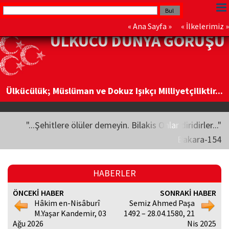
«
Ana Sayfa
» «
İlkelerimiz
»
ÜLKÜCÜ DÜNYA GÖRÜŞÜ
Ülkücülük; Müslüman ve Dokuz Işıkçı Milliyetçiliktir...
"...Şehitlere ölüler demeyin. Bilakis Onlar diridirler..."
Bakara-154
HABERLER
ÖNCEKİ HABER
SONRAKİ HABER
Hâkim en-Nisâburî
Semiz Ahmed Paşa
M.Yaşar Kandemir, 03
1492 – 28.04.1580, 21
Ağu 2026
Nis 2025