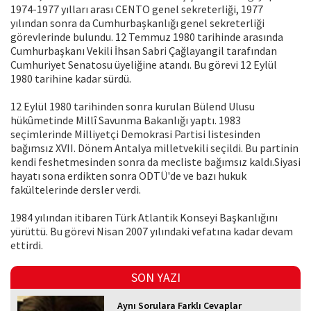
1974-1977 yılları arası CENTO genel sekreterliği, 1977
yılından sonra da Cumhurbaşkanlığı genel sekreterliği
görevlerinde bulundu. 12 Temmuz 1980 tarihinde arasında
Cumhurbaşkanı Vekili İhsan Sabri Çağlayangil tarafından
Cumhuriyet Senatosu üyeliğine atandı. Bu görevi 12 Eylül
1980 tarihine kadar sürdü.
12 Eylül 1980 tarihinden sonra kurulan Bülend Ulusu
hükûmetinde Millî Savunma Bakanlığı yaptı. 1983
seçimlerinde Milliyetçi Demokrasi Partisi listesinden
bağımsız XVII. Dönem Antalya milletvekili seçildi. Bu partinin
kendi feshetmesinden sonra da mecliste bağımsız kaldı.Siyasi
hayatı sona erdikten sonra ODTÜ'de ve bazı hukuk
fakültelerinde dersler verdi.
1984 yılından itibaren Türk Atlantik Konseyi Başkanlığını
yürüttü. Bu görevi Nisan 2007 yılındaki vefatına kadar devam
ettirdi.
SON YAZI
Aynı Sorulara Farklı Cevaplar