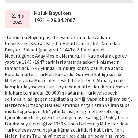
Haluk Bayülken
21 Nis
1921 – 26.04.2007
2025
stanbul'da Haydarpaşa Lisesini ve ardından Ankara
Üniversitesi Siyasal Bilgiler Fakültesini bitirdi. Ardından
Dışişleri Bakanlığına girdi. 1944'te 2. Daire genel
Müdürlüğünde Aday Meslek Memuru, III. Katip olarak görev
yaptı ve 1945 -1947 tarihleri arasında askerlik hizmetini
tamamladı. 1947 yılında Hamburg konsolosluğuna atandı.
Burada mülteci Türkleri kurtardı. (Görevde kaldığı sürede
Milletlerarası Mülteciler Teşkilatı'nın (IRO) Almanya'daki
kamplarda yaşayan Türk soyundan mültecileri belirleme ve
bilahare bunlardan 20.000'in kadarının Türkiye'ye sevk
edilmesini adı geçen teşkilatla iş birliği yaparak sağlamıştır),
Merkezde Ortadoğu Dairesi emrinde Afganistan ve İran şube
müdürlüğü yaptı. 1964 yılında dışişleri genel sekreterliği
(şimdiki adıyla dışişleri bakanlığı müsteşarlığı), 1966 yılında
Londra büyükelçiliği ve 1969 yılında Birleşmiş Milletler'deki
Türk delegasyonu başkanlığına getirildi. Nihat Erim, Ferit
Melen, Naim Talu hükûmetlerinde dışişleri bakanlığı yaptı.