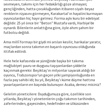
sevmeyen, takımı için her fedakârlığı göze almayan;
gençliğinden, hatta çocukluğundan itibaren siyah-beyaz
renklerin rüyasını görmeyen, Karakartal'ın hayalini kurmayan
oyunculardan hiç hayır gelmez. Forma aşkı kuru bir edebiyat
değildir. 25 yıl önce bir "Beton" Mustafa vardı, Harbiye’de
oynardı. Bilenlerin anlattığına göre, öyle ahım şahım bir
futbolcu değildi.
Ama millî formayı bir giydi mi arslan kesilir, harikalar yaratır,
maçlardan sonra takımın en başarılı oyuncusu olduğunda
ittifak edilirdi.
Hele hele kafasında ve yüreğinde başka bir takıma
mağlubiyet şuuru ve duygusu taşıyanlardan şiddetle
kaçınmak gerekir. Beşiktaş'ın milyonlar sayarak aldığı bir
oyuncu, Trabzonspor'un geçen yılki şampiyonluğunda en
fazla pay sahibi idi; bu yıl, Beşiktaş'ı küme düşme hattına
yuvarlayanların en başında bulunuyor. Acaba, demez misiniz?
Gelelim yöneticilere: Duyduğumuza göre, özellikle son
yıllarda, Beşiktaş'ı yönetenlerin çoğu takımın tarihinden,
zaferlerinden, gayesinden, hedefinden ve ülküsünden