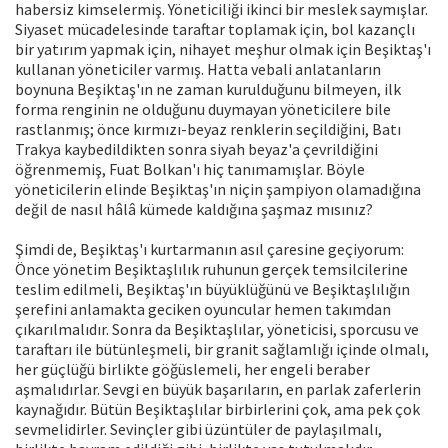
habersiz kimselermiş. Yöneticiliği ikinci bir meslek saymışlar.
Siyaset mücadelesinde taraftar toplamak için, bol kazançlı
bir yatırım yapmak için, nihayet meşhur olmak için Beşiktaş'ı
kullanan yöneticiler varmış. Hatta vebali anlatanların
boynuna Beşiktaş'ın ne zaman kurulduğunu bilmeyen, ilk
forma renginin ne olduğunu duymayan yöneticilere bile
rastlanmış; önce kırmızı-beyaz renklerin seçildiğini, Batı
Trakya kaybedildikten sonra siyah beyaz'a çevrildiğini
öğrenmemiş, Fuat Bolkan'ı hiç tanımamışlar. Böyle
yöneticilerin elinde Beşiktaş'ın niçin şampiyon olamadığına
değil de nasıl hâlâ kümede kaldığına şaşmaz mısınız?
Şimdi de, Beşiktaş'ı kurtarmanın asıl çaresine geçiyorum:
Önce yönetim Beşiktaşlılık ruhunun gerçek temsilcilerine
teslim edilmeli, Beşiktaş'ın büyüklüğünü ve Beşiktaşlılığın
şerefini anlamakta geciken oyuncular hemen takımdan
çıkarılmalıdır. Sonra da Beşiktaşlılar, yöneticisi, sporcusu ve
taraftarı ile bütünleşmeli, bir granit sağlamlığı içinde olmalı,
her güçlüğü birlikte göğüslemeli, her engeli beraber
aşmalıdırlar. Sevgi en büyük başarıların, en parlak zaferlerin
kaynağıdır. Bütün Beşiktaşlılar birbirlerini çok, ama pek çok
sevmelidirler. Sevinçler gibi üzüntüler de paylaşılmalı,