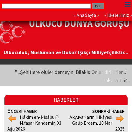
«
Ana Sayfa
» «
İlkelerimiz
»
ÜLKÜCÜ DÜNYA GÖRÜŞÜ
Ülkücülük; Müslüman ve Dokuz Işıkçı Milliyetçiliktir...
"...Şehitlere ölüler demeyin. Bilakis Onlar diridirler..."
Bakara-154
HABERLER
ÖNCEKİ HABER
SONRAKİ HABER
Hâkim en-Nisâburî
Akyuvarların Hikâyesi
M.Yaşar Kandemir, 03
Galip Erdem, 10 Mar
Ağu 2026
2025