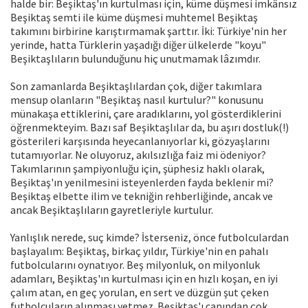
halde bir: Beşiktaş'ın kurtulması için, küme düşmesi imkânsız
Beşiktaş semti ile küme düşmesi muhtemel Beşiktaş
takımını birbirine karıştırmamak şarttır. İki: Türkiye'nin her
yerinde, hatta Türklerin yaşadığı diğer ülkelerde "koyu"
Beşiktaşlıların bulunduğunu hiç unutmamak lâzımdır.
Son zamanlarda Beşiktaşlılardan çok, diğer takımlara
mensup olanların "Beşiktaş nasıl kurtulur?" konusunu
münakaşa ettiklerini, çare aradıklarını, yol gösterdiklerini
öğrenmekteyim. Bazı saf Beşiktaşlılar da, bu aşırı dostluk(!)
gösterileri karşısında heyecanlanıyorlar ki, gözyaşlarını
tutamıyorlar. Ne oluyoruz, akılsızlığa faiz mi ödeniyor?
Takımlarının şampiyonluğu için, şüphesiz haklı olarak,
Beşiktaş'ın yenilmesini isteyenlerden fayda beklenir mi?
Beşiktaş elbette ilim ve tekniğin rehberliğinde, ancak ve
ancak Beşiktaşlıların gayretleriyle kurtulur.
Yanlışlık nerede, suç kimde? İsterseniz, önce futbolculardan
başlayalım: Beşiktaş, birkaç yıldır, Türkiye'nin en pahalı
futbolcularını oynatıyor. Beş milyonluk, on milyonluk
adamları, Beşiktaş'ın kurtulması için en hızlı koşan, en iyi
çalım atan, en geç yorulan, en sert ve düzgün şut çeken
futbolcuların alınması yetmez. Beşiktaş'ı canından çok