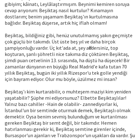
gibiyim; kâinatı, Leylâlaştırmışım. Beynimi kemiren soruya
cevap arıyorum: Beşiktaş nasıl kurtulur? Kınamayın
dostlarım; benim yaşamam Beşiktaş'ın kurtulmasına
bağlıdır. Beşiktaş düşerse, artık hiç iflah olmam!
Beşiktaş, bildiğiniz gibi, henüz unutulmamış yakın geçmişte
çok güçlü bir takımdı. Üst üste beş yıl ve daha birçok
şampiyonluğu vardır. Üç kıt'ada at, şey affedersiniz, top
koşturan, şanlı şöhretli nice takıma diz çöktüren Beşiktaş,
şimdi puan cetvelinin 13. sırasında, ha düştü ha düşecek! Bir
zamanlar dünyanın en büyüğü Real Madrid'e kafa tutan 70
yıllık Beşiktaş, bugün iki yıllık Rizespor'u tek golle yendiği
için bayram ediyor. Olur mu böyle, üzülmez mi insan?
Beşiktaş'ı kim kurtarabilir, o muhteşem maziyi kim yeniden
yaşatabilir? Şüphe mi ediyorsunuz? Elbette Beşiktaşlılar!
Yalnız bazı cahiller -Hain de olabilir- zannediyorlar ki,
İstanbul'un bir semtinde oturmak demek, Beşiktaşlı olmak
demektir. Oysa benim sevmiş bulunduğum ve kurtarılması
gereken Beşiktaş bir semt değil, bir takımdır. Hemen
hatırlanması gerekir ki, Beşiktaş semtine girenler içinde,
Bursaspor'un ajanları ve Trabzonspor'un uşakları da vardır. Şu