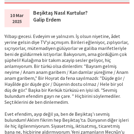
Beşiktaş Nasıl Kurtulur?
10 Mar
Galip Erdem
2025
Yılbaşı gecesi. Evdeyim ve yalnızım. İş olsun niyetine, âdet
yerine gelsin diye TV'yi açmışım. Birileri eğleniyor, zıplıyorlar,
sıçrıyorlar, mütemadiyen gülüyorlar ve galiba marifetleriyle
beni de güldürmek istiyorlar. Bakıyorum, ama gördüğüm çok
şüpheli! Kulağıma bir takım acayip sesler geliyor, hiç
anlamıyorum. Bir türkü olsa dinlerdim: "Bayram gelmiş
neyime / Anam anam garibem / Kan damlar yüreğime / Anam
anam garibem," Bir Hoyrat da fena sayılmazdı: "Düşde gör /
Hayâlde gör düşde gör / Düşenin dostu olmaz / Hele bir yol
düş de gör." Başka bir Kerkük türküsü en iyisi idi. "Sevmiş
bulundum efendim gayrı ne çare. " Hiçbirini söylemediler.
Seçtiklerini de ben dinlemedim.
Evet efendim, ayıp değil ya, ben de Beşiktaş'ı sevmiş
bulundum! Aklım fikrim hep Beşiktaş'ta. Dünyanın diğer işleri
ile hiç ilgilenmiyorum. Siyasetmiş, iktisatmış, ticaretmiş
bana ne, hiçbirine aldırmıyorum. Yeni zamanların Mecnûn'u