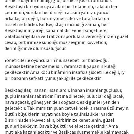
birlikte bayram edildiği gibi, birlikte yas tutulmalıdır.
Beşiktaşlı bir oyuncuya atılan her tekmenin, takılan her
çelmenin, vurulan her dirseğin acısını yalnız oyuncu
arkadaşları değil, bütün yöneticiler ve taraftarlar da
hissetmelidirler. Bir Beşiktaşlı incindiği zaman, her
Beşiktaşlının yüreği kanamalıdır. Fenerbahçelilere,
Galatasaraylılara ve Trabzonsporlulara vereceğimiz en güzel
cevap, birbirimize sunduğumuz sevginin kuvvetidir,
derinliğidir ve ölümsüzlüğüdür.
Yöneticilerle oyuncuların münasebeti bir baba-oğul
münasebetine benzemelidir. Yaramazlık yapanın kulağı
çekilecektir. Ama kötü bir âmirin insafsız şiddeti ile değil, iyi
bir babanın şefkatli yumuşak­lığı ile çekilecektir.
Beşiktaşlılar, inanan insanlardır. İnanan insanlar güçlüdür,
güçlü insanlar sabırlıdır. Fırtına dinecek, bulutlar dağılacak,
hava açacak, güneş yeniden doğacak, eski günler yeniden
gelecektir. Takımımızın puan cetvelindeki sırasına üzülmeyin.
Bütün büyüklerin hayatında böyle talihsizlikler vardır.
Birbirinizden kuvvet alın, birbirinize kenetlenin, güzel
günleri bekleyin. Dava büyüktür ve elbette çetindir. Ama
mutlaka kazanılacaktır ve Beşiktaş düşmemekle kalmayacak,