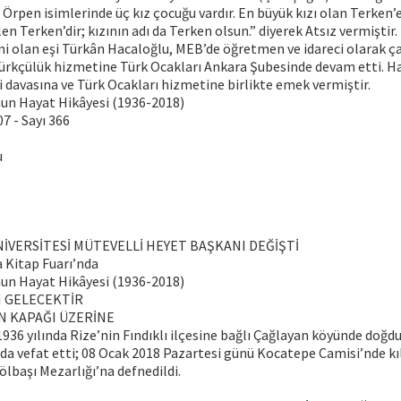
 Örpen isimlerinde üç kız çocuğu vardır. En büyük kızı olan Terken’e
en Terken’dir; kızının adı da Terken olsun.” diyerek Atsız vermiştir
i olan eşi Türkân Hacaloğlu, MEB’de öğretmen ve idareci olarak ça
ürkçülük hizmetine Türk Ocakları Ankara Şubesinde devam etti. Hac
ği davasına ve Türk Ocakları hizmetine birlikte emek vermiştir.
nun Hayat Hikâyesi (1936-2018)
07 - Sayı 366
u
NİVERSİTESİ MÜTEVELLİ HEYET BAŞKANI DEĞİŞTİ
a Kitap Fuarı’nda
nun Hayat Hikâyesi (1936-2018)
H GELECEKTİR
N KAPAĞI ÜZERİNE
1936 yılında Rize’nin Fındıklı ilçesine bağlı Çağlayan köyünde doğd
da vefat etti; 08 Ocak 2018 Pazartesi günü Kocatepe Camisi’nde k
lbaşı Mezarlığı’na defnedildi.