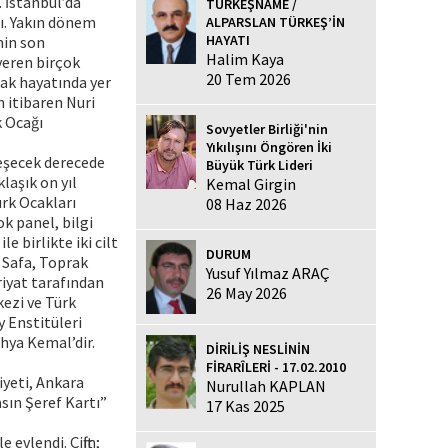
. İstanbul’da
TÜRKEŞNAME /
dı. Yakın dönem
ALPARSLAN TÜRKEŞ’İN
HAYATI
nin son
Halim Kaya
veren birçok
20 Tem 2026
rak hayatında yer
n itibaren Nuri
k Ocağı
Sovyetler Birliği'nin
Yıkılışını Öngören İki
leşecek derecede
Büyük Türk Lideri
laşık on yıl
Kemal Girgin
ürk Ocakları
08 Haz 2026
ok panel, bilgi
 birlikte iki cilt
DURUM
i Safa, Toprak
Yusuf Yılmaz ARAÇ
riyat tarafından
26 May 2026
kezi ve Türk
y Enstitüleri
ahya Kemal’dir.
DİRİLİŞ NESLİNİN
FİRARÎLERİ - 17.02.2010
iyeti, Ankara
Nurullah KAPLAN
sın Şeref Kartı”
17 Kas 2025
evlendi. Çiftin;