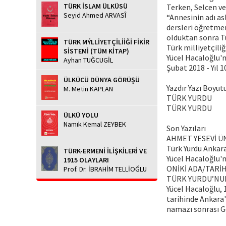
TÜRK İSLAM ÜLKÜSÜ
Terken, Selcen ve
Seyid Ahmed ARVASÎ
“Annesinin adı asl
dersleri öğretmen
olduktan sonra T
TÜRK MÝLLİYETÇİLİİĞİ FİKİR
Türk milliyetçili
SİSTEMİ (TÜM KİTAP)
Yücel Hacaloğlu'
Ayhan TUĞCUGİL
Şubat 2018 - Yıl 1
ÜLKÜCÜ DÜNYA GÖRÜŞÜ
Yazdır Yazı Boyut
M. Metin KAPLAN
TÜRK YURDU
TÜRK YURDU
ÜLKÜ YOLU
Namık Kemal ZEYBEK
Son Yazıları
AHMET YESEVİ Ü
Türk Yurdu Ankar
TÜRK-ERMENİ İLİŞKİLERİ VE
Yücel Hacaloğlu'
1915 OLAYLARI
ONİKİ ADA/TARİ
Prof. Dr. İBRAHİM TELLİOĞLU
TÜRK YURDU’NU
Yücel Hacaloğlu, 
tarihinde Ankara'
namazı sonrası Gö