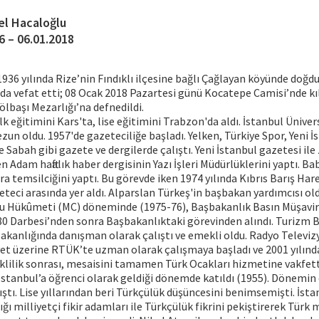
el Hacaloğlu
6 – 06.01.2018
1936 yılında Rize’nin Fındıklı ilçesine bağlı Çağlayan köyünde doğd
da vefat etti; 08 Ocak 2018 Pazartesi günü Kocatepe Camisi’nde k
lbaşı Mezarlığı’na defnedildi.
lk eğitimini Kars'ta, lise eğitimini Trabzon'da aldı. İstanbul Ünivers
un oldu. 1957'de gazeteciliğe başladı. Yelken, Türkiye Spor, Yeni İ
e Sabah gibi gazete ve dergilerde çalıştı. Yeni İstanbul gazetesi il
 Adam haftalık haber dergisinin Yazı İşleri Müdürlüklerini yaptı. Ba
a temsilciğini yaptı. Bu görevde iken 1974 yılında Kıbrıs Barış Hare
eteci arasında yer aldı. Alparslan Türkeş'in başbakan yardımcısı oldu
ğu Hükûmeti (MC) döneminde (1975-76), Başbakanlık Basın Müşavir
980 Darbesi’nden sonra Başbakanlıktaki görevinden alındı. Turizm B
akanlığında danışman olarak çalıştı ve emekli oldu. Radyo Televiz
et üzerine RTÜK’te uzman olarak çalışmaya başladı ve 2001 yılınd
lilik sonrası, mesaisini tamamen Türk Ocakları hizmetine vakfett
İstanbul’a öğrenci olarak geldiği dönemde katıldı (1955). Dönemin
ıştı. Lise yıllarından beri Türkçülük düşüncesini benimsemişti. İst
ğı milliyetçi fikir adamları ile Türkçülük fikrini pekiştirerek Türk mi