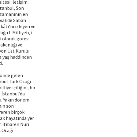
itesi İletişim
stanbul, Son
e zamanının en
bıalide Sabah
kâtı'nı izleyen ve
ğu I. Milliyetçi
i olarak görev
akanlığı ve
yon Üst Kurulu
a yaş haddinden
i.
 önde gelen
anbul Türk Ocağı
lliyetçiliğini, bir
. İstanbul’da
dı. Yakın dönem
nin son
veren birçok
rak hayatında yer
n itibaren Nuri
k Ocağı