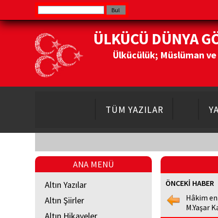
ÜLKÜCÜ DÜNYA G
Ülkücülük; Müslüman ve Do
TÜM YAZILAR
Y
ANA MENÜ
ÖNCEKİ HABER
Altın Yazılar
Hâkim en
Altın Şiirler
M.Yaşar K
Altın Hikayeler