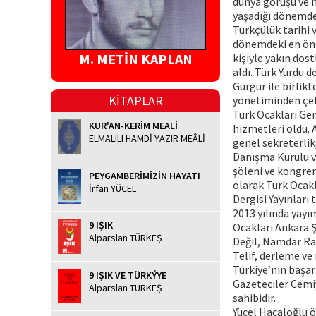
dünya görüşü ve h
yaşadığı dönemde h
Türkçülük tarihi 
dönemdeki en önem
M. METİN KAPLAN
kişiyle yakın dos
aldı. Türk Yurdu d
Gürgür ile birlikt
KİTAPLAR
yönetiminden çeki
Türk Ocakları Gen
KUR'AN-KERİM MEALİ
hizmetleri oldu. 
ELMALILI HAMDİ YAZIR MEÂLİ
genel sekreterlik
Danışma Kurulu ve
şöleni ve kongren
PEYGAMBERİMİZİN HAYATI
olarak Türk Ocakl
İrfan YÜCEL
Dergisi Yayınları
2013 yılında yayı
9 IŞIK
Ocakları Ankara Ş
Alparslan TÜRKEŞ
Değil, Namdar Rah
Telif, derleme ve
Türkiye’nin başar
9 IŞIK VE TÜRKÝYE
Gazeteciler Cemiy
Alparslan TÜRKEŞ
sahibidir.
Yücel Hacaloğlu ör