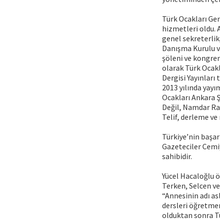
Türk Ocakları Gen
hizmetleri oldu. 
genel sekreterlik
Danışma Kurulu ve
şöleni ve kongren
olarak Türk Ocakl
Dergisi Yayınları
2013 yılında yayı
Ocakları Ankara Ş
Değil, Namdar Rah
Telif, derleme ve
Türkiye’nin başar
Gazeteciler Cemiy
sahibidir.
Yücel Hacaloğlu ör
Terken, Selcen ve
“Annesinin adı asl
dersleri öğretmen
olduktan sonra T