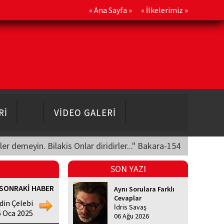
«
Ana Sayfa
» «
İlkelerimiz
»
Rİ
VİDEO GALERİ
üler demeyin. Bilakis Onlar diridirler..." Bakara-154
SON YAZI
SONRAKİ HABER
Aynı Sorulara Farklı
Cevaplar
din Çelebi
İdris Savaş
6 Oca 2025
06 Ağu 2026