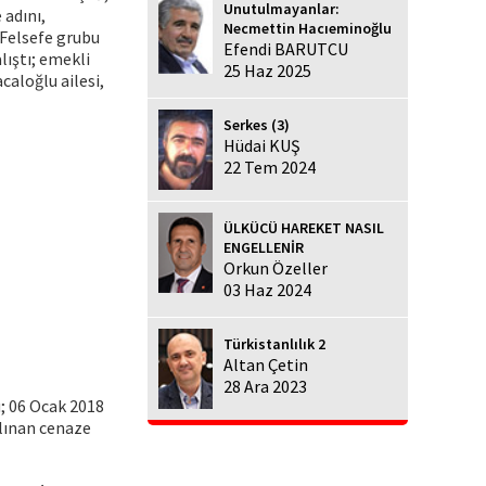
Unutulmayanlar:
 adını,
Necmettin Hacıeminoğlu
. Felsefe grubu
Efendi BARUTCU
lıştı; emekli
25 Haz 2025
aloğlu ailesi,
Serkes (3)
Hüdai KUŞ
22 Tem 2024
ÜLKÜCÜ HAREKET NASIL
ENGELLENİR
Orkun Özeller
03 Haz 2024
Türkistanlılık 2
Altan Çetin
28 Ara 2023
u; 06 Ocak 2018
ılınan cenaze