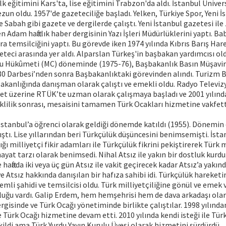
lk eğitimini Kars'ta, lise eğitimini Trabzon'da aldı. İstanbul Ünivers
un oldu. 1957'de gazeteciliğe başladı. Yelken, Türkiye Spor, Yeni İ
e Sabah gibi gazete ve dergilerde çalıştı. Yeni İstanbul gazetesi il
 Adam haftalık haber dergisinin Yazı İşleri Müdürlüklerini yaptı. Ba
a temsilciğini yaptı. Bu görevde iken 1974 yılında Kıbrıs Barış Hare
eteci arasında yer aldı. Alparslan Türkeş'in başbakan yardımcısı oldu
ğu Hükûmeti (MC) döneminde (1975-76), Başbakanlık Basın Müşavir
980 Darbesi’nden sonra Başbakanlıktaki görevinden alındı. Turizm B
akanlığında danışman olarak çalıştı ve emekli oldu. Radyo Televiz
et üzerine RTÜK’te uzman olarak çalışmaya başladı ve 2001 yılınd
lilik sonrası, mesaisini tamamen Türk Ocakları hizmetine vakfett
İstanbul’a öğrenci olarak geldiği dönemde katıldı (1955). Dönemin
ıştı. Lise yıllarından beri Türkçülük düşüncesini benimsemişti. İst
ğı milliyetçi fikir adamları ile Türkçülük fikrini pekiştirerek Türk mi
ayat tarzı olarak benimsedi. Nihal Atsız ile yakın bir dostluk kurdu
aftada iki veya üç gün Atsız ile vakit geçirecek kadar Atsız’a yakın
ve Atsız hakkında danışılan bir hafıza sahibi idi. Türkçülük hareketi
li şahidi ve temsilcisi oldu. Türk milliyetçiliğine gönül ve emek 
tluğu vardı. Galip Erdem, hem hemşehrisi hem de dava arkadaşı ola
ergisinde ve Türk Ocağı yönetiminde birlikte çalıştılar. 1998 yılında
e Türk Ocağı hizmetine devam etti. 2010 yılında kendi isteği ile Tür
ldi ama Türk Yurdu Yayın Kurulu Üyesi olarak hizmetini sürdürdü.