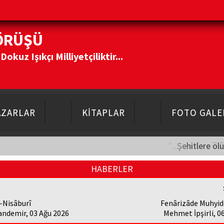
ÖRÜŞÜ
kuz Işıkçı Milliyetçiliktir...
AZARLAR
KİTAPLAR
FOTO GALE
"...Şehitlere öl
HABERLER
-Nisâburî
Fenârizâde Muhyid
andemir, 03 Ağu 2026
Mehmet İpşirli, 0