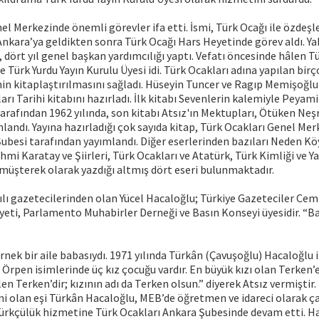
el Merkezinde önemli görevler ifa etti. İsmi, Türk Ocağı ile özdeş
Ankara’ya geldikten sonra Türk Ocağı Hars Heyetinde görev aldı. Yak
, dört yıl genel başkan yardımcılığı yaptı. Vefatı öncesinde hâlen T
 Türk Yurdu Yayın Kurulu Üyesi idi. Türk Ocakları adına yapılan birç
in kitaplaştırılmasını sağladı. Hüseyin Tuncer ve Ragıp Memişoğlu ile
arı Tarihi kitabını hazırladı. İlk kitabı Sevenlerin kalemiyle Peyam
 tarafından 1962 yılında, son kitabı Atsız'ın Mektupları, Ötüken Neş
mlandı. Yayına hazırladığı çok sayıda kitap, Türk Ocakları Genel Mer
ubesi tarafından yayımlandı. Diğer eserlerinden bazıları Neden Kö
mi Karatay ve Şiirleri, Türk Ocakları ve Atatürk, Türk Kimliği ve Y
 müşterek olarak yazdığı altmış dört eseri bulunmaktadır.
ılı gazetecilerinden olan Yücel Hacaloğlu; Türkiye Gazeteciler Cem
eti, Parlamento Muhabirler Derneği ve Basın Konseyi üyesidir. “Ba
nek bir aile babasıydı. 1971 yılında Türkân (Çavuşoğlu) Hacaloğlu ile 
 Örpen isimlerinde üç kız çocuğu vardır. En büyük kızı olan Terken’e
en Terken’dir; kızının adı da Terken olsun.” diyerek Atsız vermiştir
i olan eşi Türkân Hacaloğlu, MEB’de öğretmen ve idareci olarak ça
ürkçülük hizmetine Türk Ocakları Ankara Şubesinde devam etti. Hac