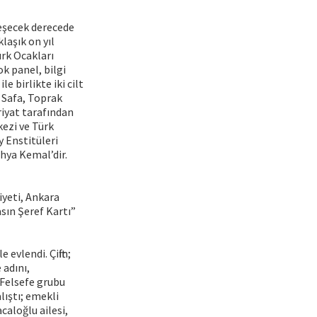
leşecek derecede
laşık on yıl
ürk Ocakları
ok panel, bilgi
 birlikte iki cilt
i Safa, Toprak
riyat tarafından
kezi ve Türk
y Enstitüleri
ahya Kemal’dir.
iyeti, Ankara
sın Şeref Kartı”
evlendi. Çiftin;
 adını,
. Felsefe grubu
lıştı; emekli
aloğlu ailesi,