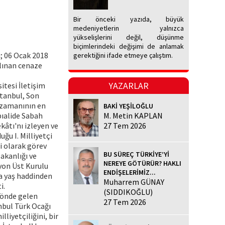
Bir önceki yazıda, büyük
medeniyetlerin yalnızca
yükselişlerini değil, düşünme
biçimlerindeki değişimi de anlamak
u; 06 Ocak 2018
gerektiğini ifade etmeye çalıştım.
ılınan cenaze
YAZARLAR
itesi İletişim
stanbul, Son
e zamanının en
BAKİ YEŞİLOĞLU
bıalide Sabah
M. Metin KAPLAN
kâtı'nı izleyen ve
27 Tem 2026
ğu I. Milliyetçi
i olarak görev
BU SÜREÇ TÜRKİYE’Yİ
akanlığı ve
NEREYE GÖTÜRÜR? HAKLI
yon Üst Kurulu
ENDİŞELERİMİZ...
a yaş haddinden
Muharrem GÜNAY
i.
(SIDDIKOĞLU)
 önde gelen
27 Tem 2026
anbul Türk Ocağı
lliyetçiliğini, bir