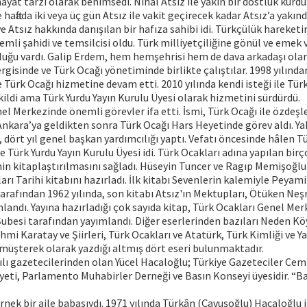
ayat tarzı olarak benimsedi. Nihal Atsız ile yakın bir dostluk kurdu
aftada iki veya üç gün Atsız ile vakit geçirecek kadar Atsız’a yakın
ve Atsız hakkında danışılan bir hafıza sahibi idi. Türkçülük hareketi
li şahidi ve temsilcisi oldu. Türk milliyetçiliğine gönül ve emek 
tluğu vardı. Galip Erdem, hem hemşehrisi hem de dava arkadaşı ola
ergisinde ve Türk Ocağı yönetiminde birlikte çalıştılar. 1998 yılında
e Türk Ocağı hizmetine devam etti. 2010 yılında kendi isteği ile Tür
ldi ama Türk Yurdu Yayın Kurulu Üyesi olarak hizmetini sürdürdü.
el Merkezinde önemli görevler ifa etti. İsmi, Türk Ocağı ile özdeş
Ankara’ya geldikten sonra Türk Ocağı Hars Heyetinde görev aldı. Yak
, dört yıl genel başkan yardımcılığı yaptı. Vefatı öncesinde hâlen T
 Türk Yurdu Yayın Kurulu Üyesi idi. Türk Ocakları adına yapılan birç
in kitaplaştırılmasını sağladı. Hüseyin Tuncer ve Ragıp Memişoğlu ile
arı Tarihi kitabını hazırladı. İlk kitabı Sevenlerin kalemiyle Peyam
 tarafından 1962 yılında, son kitabı Atsız'ın Mektupları, Ötüken Neş
mlandı. Yayına hazırladığı çok sayıda kitap, Türk Ocakları Genel Mer
ubesi tarafından yayımlandı. Diğer eserlerinden bazıları Neden Kö
mi Karatay ve Şiirleri, Türk Ocakları ve Atatürk, Türk Kimliği ve Y
 müşterek olarak yazdığı altmış dört eseri bulunmaktadır.
ılı gazetecilerinden olan Yücel Hacaloğlu; Türkiye Gazeteciler Cem
eti, Parlamento Muhabirler Derneği ve Basın Konseyi üyesidir. “Ba
nek bir aile babasıydı. 1971 yılında Türkân (Çavuşoğlu) Hacaloğlu ile 