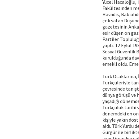
Yücel Hacaloğlu, i
Fakültesinden mez
Havadis, Babıalid
çok satan Düşünen
gazetesinin Ankar
esir düşen on gaz
Partiler Toplulu
yaptı. 12 Eylül 1
Sosyal Güvenlik B
kurulduğunda dav
emekli oldu. Emek
Türk Ocaklarına, 
Türkçüleriyle tan
çevresinde tanıştı
dünya görüşü ve h
yaşadığı dönemde h
Türkçülük tarihi 
dönemdeki en önem
kişiyle yakın dos
aldı. Türk Yurdu d
Gürgür ile birlikt
yönetiminden çeki