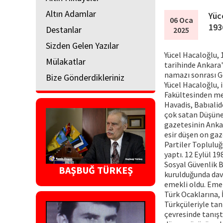
Altın Adamlar
Yüc
06 Oca
193
Destanlar
2025
Sizden Gelen Yazılar
Yücel Hacaloğlu, 
Mülakatlar
tarihinde Ankara'
namazı sonrası Gö
Bize Gönderdikleriniz
Yücel Hacaloğlu, i
Fakültesinden mez
Havadis, Babıalid
çok satan Düşünen
gazetesinin Ankar
esir düşen on gaz
Partiler Toplulu
yaptı. 12 Eylül 1
Sosyal Güvenlik B
BAŞBUĞ TÜRKEŞ
kurulduğunda dav
emekli oldu. Emek
Türk Ocaklarına, 
Türkçüleriyle tan
çevresinde tanıştı