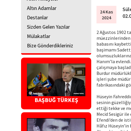
Altın Adamlar
Sül
24 Kas
02.
Destanlar
2024
Sizden Gelen Yazılar
2 Ağustos 1902 t
Mülakatlar
müezzinlerinden H
babasını kaybetti
Bize Gönderdikleriniz
başimamı Sadetti
olumsuzluklarına
Hanım’la evlendi.
çalışmaya başladı
Burdur müdürlükl
işleri şube müdürl
fabrikasındaki gör
Hüseyin Fahreddin
BAŞBUĞ TÜRKEŞ
sesinin güzelliği
ettiği tekke ve m
Mecid Sesigür ile
Efendi’den de ist
Hâfız Hüseyin’in