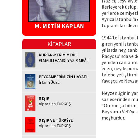
(Yazıcı) teşvikiy
ilerleyerek üslûp
yerlerde cemiyetl
Ayrıca İstanbul’a
M. METİN KAPLAN
toplantıları devr
1944’te İstanbul 
KİTAPLAR
giren yeni İstanb
yıllarda ney, tan
KUR'AN-KERİM MEALİ
Radyosu’nda ve de
ELMALILI HAMDİ YAZIR MEÂLİ
yeniden canlanmas
eden, neyde pürü
talebe yetiştirmi
PEYGAMBERİMİZİN HAYATI
Yavaşça ve Nevzat
İrfan YÜCEL
Neyzenliğinin yan
9 IŞIK
saz eserinden müt
Alparslan TÜRKEŞ
“Ömrün şu biten n
Bayrâm-ı Velî’ye 
meşhurdur.
9 IŞIK VE TÜRKÝYE
Alparslan TÜRKEŞ