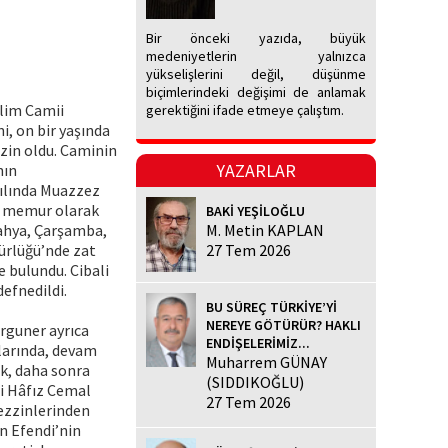
Bir önceki yazıda, büyük
medeniyetlerin yalnızca
yükselişlerini değil, düşünme
biçimlerindeki değişimi de anlamak
elim Camii
gerektiğini ifade etmeye çalıştım.
i, on bir yaşında
zin oldu. Caminin
YAZARLAR
nın
yılında Muazzez
de memur olarak
BAKİ YEŞİLOĞLU
tahya, Çarşamba,
M. Metin KAPLAN
ürlüğü’nde zat
27 Tem 2026
e bulundu. Cibali
defnedildi.
BU SÜREÇ TÜRKİYE’Yİ
NEREYE GÖTÜRÜR? HAKLI
rguner ayrıca
ENDİŞELERİMİZ...
ılarında, devam
Muharrem GÜNAY
ak, daha sonra
(SIDDIKOĞLU)
li Hâfız Cemal
27 Tem 2026
üezzinlerinden
n Efendi’nin