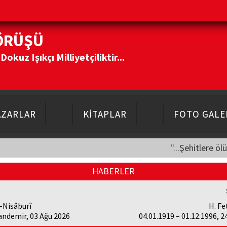
ÖRÜŞÜ
kuz Işıkçı Milliyetçiliktir...
AZARLAR
KİTAPLAR
FOTO GALE
"...Şehitlere öl
HABERLER
-Nisâburî
H. Fe
andemir, 03 Ağu 2026
04.01.1919 – 01.12.1996, 2