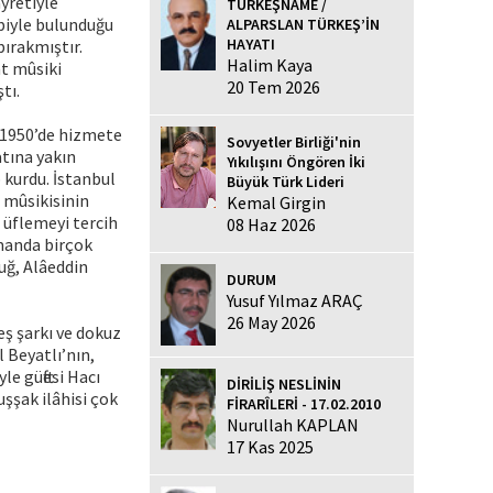
yretiyle
TÜRKEŞNAME /
biyle bulunduğu
ALPARSLAN TÜRKEŞ’İN
HAYATI
bırakmıştır.
Halim Kaya
at mûsiki
20 Tem 2026
tı.
a 1950’de hizmete
Sovyetler Birliği'nin
atına yakın
Yıkılışını Öngören İki
 kurdu. İstanbul
Büyük Türk Lideri
 mûsikisinin
Kemal Girgin
 üflemeyi tercih
08 Haz 2026
manda birçok
tuğ, Alâeddin
DURUM
Yusuf Yılmaz ARAÇ
26 May 2026
eş şarkı ve dokuz
 Beyatlı’nın,
e güftesi Hacı
DİRİLİŞ NESLİNİN
şşak ilâhisi çok
FİRARÎLERİ - 17.02.2010
Nurullah KAPLAN
17 Kas 2025