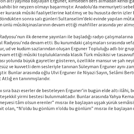
le on altı yaşında başlayan Erguner, kimseden ders almadan kendi ga
 sahibi bir neyzen olmayı başarmıştır. Anadolu’da memuriyeti sebe
er kurarak mûsiki faaliyetlerine katılmış ve bu hususta derin izler 
 döndükten sonra salı günleri Sultanselim’deki evinde yapılan mût
in ünlü mûsikişinaslarının devam ettiği mahfiller arasında yer almış
Radyosu’nun ilk deneme yayınları ile başladığı radyo çalışmaların
ul Radyosu’nda devam etti. Bu kurumdaki çalışmaları sırasında vef
bur, ud ve kudüm sazlarından oluşan Erguner Topluluğu adlı bir grup
vam ettiği mûsiki topluluklarında klasik Türk mûsikisi ve tasavvuf
ı yolunda büyük gayretler gösteren, özellikle mansur ve şah neyi
zsüz ve kuvvetli dem sesleriyle tanınan Süleyman Erguner aynı za
ştir. Bunlar arasında oğlu Ulvi Erguner ile Niyazi Sayın, Selâmi Ber
 Atlığ en tanınmışlarıdır.
ı sıra bazı eserler de besteleyen Erguner’in bugün elde altı ilâhi, b
eşekkil yirmi bestesi bulunmaktadır. Bunlar arasında Yahya Kemal
eşvesi tâm olsun erenler” mısraı ile başlayan uşşak yürük semâisiyl
ait olan, “N’oldu bu gönlüm n’oldu bu gönlüm” mısraı ile başlayan u