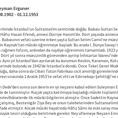
eyman Erguner
08.1902 - 01.12.1953
arihinde İstanbul’un Sultanselim semtinde doğdu. Babası Sultan S
âfız Hasan Efendi, annesi Dürriye Hanım’dır. Dört yaşında annesin
. Babasının vefatı üzerine erken yaşta Sultan Selim Camii’ne müez
n Kaynak’tan mûsiki öğrenmeye başladı. Bu arada I. Dünya Savaşı’
 rağmen hıfzını, ardından da rüşdiye öğrenimini tamamladı. 1923 
 Dört yıl sonra müezzinlik görevinden ayrılıp İnhisarlar İdaresi’n
. Aynı yıl İstanbul’dan ayrılarak bu kurumun Keskin, Karaman, Kü
erinde bulundu ve 1942’de İstanbul’a döndü. Önce Tekel Genel Müd
üğü, daha sonra da Cibali Tütün Fabrikası sicil amirliği görevlerind
evi sırasında 1 Aralık 1953’te vefat etti ve Edirnekapı Şehitliği’ne 
 Dede’den sonra son devrin en iyi neyzeni kabul edilen Süleyman E
yle de tanınmıştır. Küçük yaşta katılmaya başladığı mûsiki toplant
evlevîhânelerde ilk mûsiki bilgilerini almıştır. Önce Sadettin Kayn
 çalışmış, Bestenigâr Ziya Bey ve onun talebelerinden Sultanselim
ifade etmiştir. Ancak mûsiki hayatında Hâfız Sâmi ile eski saray m
 büyük tesiri olduğunu belirtmek gerekir. Ney üflemeye Neyzen Emi