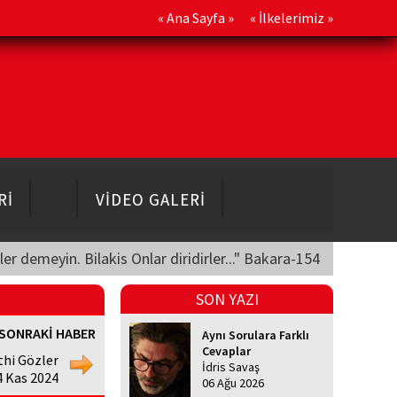
«
Ana Sayfa
» «
İlkelerimiz
»
Rİ
VİDEO GALERİ
üler demeyin. Bilakis Onlar diridirler..." Bakara-154
SON YAZI
SONRAKİ HABER
Aynı Sorulara Farklı
Cevaplar
thi Gözler
İdris Savaş
4 Kas 2024
06 Ağu 2026