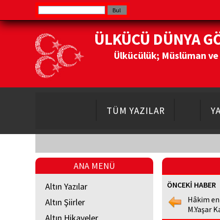
ÜLKÜCÜ DÜNYA G
Ülkücülük; Müslüman ve Do
TÜM YAZILAR
Y
ANA MENÜ
ÖNCEKİ HABER
Altın Yazılar
Hâkim en
Altın Şiirler
M.Yaşar K
Altın Hikayeler