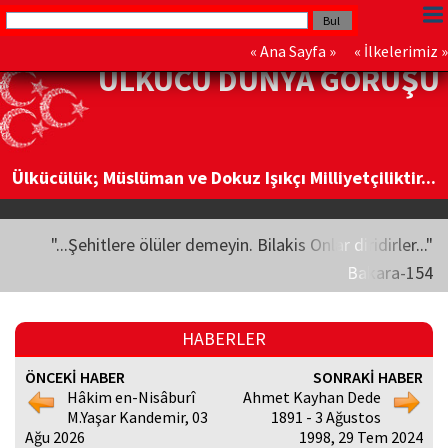
«
Ana Sayfa
» «
İlkelerimiz
»
ÜLKÜCÜ DÜNYA GÖRÜŞÜ
Ülkücülük; Müslüman ve Dokuz Işıkçı Milliyetçiliktir...
"...Şehitlere ölüler demeyin. Bilakis Onlar diridirler..."
Bakara-154
HABERLER
ÖNCEKİ HABER
SONRAKİ HABER
Hâkim en-Nisâburî
Ahmet Kayhan Dede
M.Yaşar Kandemir, 03
1891 - 3 Ağustos
Ağu 2026
1998, 29 Tem 2024