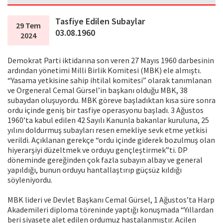
Tasfiye Edilen Subaylar
29 Tem
03.08.1960
2024
Demokrat Parti iktida­rına son veren 27 Mayıs 1960 darbesinin
ardından yönetimi Milli Birlik Komitesi (MBK) ele almıştı.
“Yasama yetkisine sahip ihti­lal komitesi” olarak tanımlanan
ve Orgeneral Cemal Gürsel’in başkanı olduğu MBK, 38
subaydan oluşuyordu. MBK göreve başladıktan kısa süre sonra
ordu içinde geniş bir tasfiye operasyonu başladı. 3 Ağustos
1960’ta kabul edilen 42 Sayılı Kanunla bakanlar kuruluna, 25
yılını doldurmuş subayları resen emekliye sevk etme yetkisi
verildi. Açıklanan gerekçe “ordu içinde giderek bozulmuş olan
hiyerarşiyi dü­zeltmek ve orduyu gençleştirmek”ti. DP
döneminde gereğinden çok fazla subayın albay ve general
yapıldığı, bunun orduyu hantallaştırıp güçsüz kıldığı
söyleniyordu.
MBK lideri ve Devlet Baş­kanı Cemal Gürsel, 1 Ağus­tos’ta Harp
Akademileri diploma töreninde yaptığı konuşma­da “Yıllardan
beri siyasete alet edilen ordumuz hastalanmıştır. Acilen