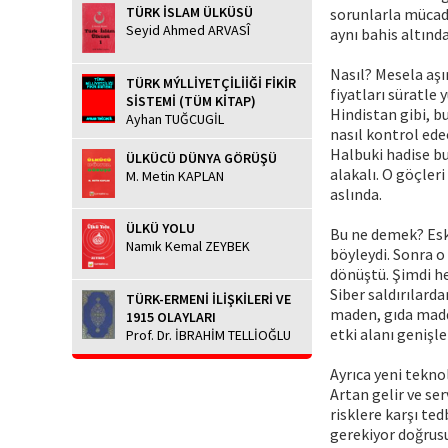
TÜRK İSLAM ÜLKÜSÜ
sorunlarla mücade
Seyid Ahmed ARVASÎ
aynı bahis altında 
Nasıl? Mesela aşı
TÜRK MÝLLİYETÇİLİİĞİ FİKİR
fiyatları süratle
SİSTEMİ (TÜM KİTAP)
Hindistan gibi, bu
Ayhan TUĞCUGİL
nasıl kontrol ede
Halbuki hadise bun
ÜLKÜCÜ DÜNYA GÖRÜŞÜ
alakalı. O göçle
M. Metin KAPLAN
aslında.
ÜLKÜ YOLU
Bu ne demek? Eski
Namık Kemal ZEYBEK
böyleydi. Sonra o
dönüştü. Şimdi h
Siber saldırılard
TÜRK-ERMENİ İLİŞKİLERİ VE
maden, gıda madde
1915 OLAYLARI
etki alanı genişl
Prof. Dr. İBRAHİM TELLİOĞLU
Ayrıca yeni teknol
Artan gelir ve ser
risklere karşı te
gerekiyor doğrus