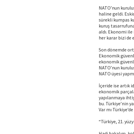
NATO’nun kuruluşu
haline geldi. Esk
sürekli kumpas ku
kuruş tasarrufun
aldı. Ekonomi ile 
her karar bizi de
Son dönemde ortad
Ekonomik güvenli
ekonomik güvenli
NATO’nun kuruluşu
NATO üyesi yapma
İçeride ise artık
ekonomik parçalan
yapılanmaya ihtiy
bu. Türkiye’nin y
Var mı Türkiye’de
“Türkiye, 21. yüz
Hadi bakalım, kol