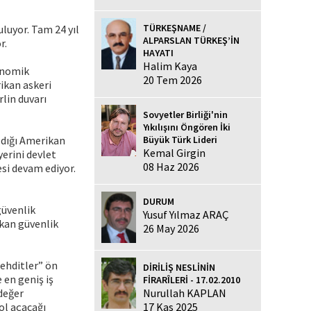
TÜRKEŞNAME /
uluyor. Tam 24 yıl
ALPARSLAN TÜRKEŞ’İN
r.
HAYATI
Halim Kaya
onomik
20 Tem 2026
ikan askeri
lin duvarı
Sovyetler Birliği'nin
Yıkılışını Öngören İki
ldığı Amerikan
Büyük Türk Lideri
Kemal Girgin
yerini devlet
08 Haz 2026
si devam ediyor.
DURUM
güvenlik
Yusuf Yılmaz ARAÇ
ikan güvenlik
26 May 2026
tehditler” ön
DİRİLİŞ NESLİNİN
 en geniş iş
FİRARÎLERİ - 17.02.2010
 değer
Nurullah KAPLAN
yol açacağı
17 Kas 2025