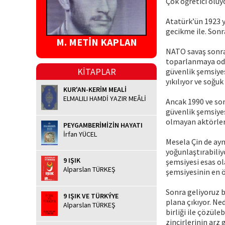
Çok öğretici oluyo
Atatürk’ün 1923 y
gecikme ile. Son
M. METİN KAPLAN
NATO savaş sonra
toparlanmaya oda
KİTAPLAR
güvenlik şemsiyes
yıkılıyor ve soğuk
KUR'AN-KERİM MEALİ
ELMALILI HAMDİ YAZIR MEÂLİ
Ancak 1990 ve so
güvenlik şemsiyesi
olmayan aktörleri
PEYGAMBERİMİZİN HAYATI
İrfan YÜCEL
Mesela Çin de ayn
yoğunlaştırabiliy
9 IŞIK
şemsiyesi esas ol
Alparslan TÜRKEŞ
şemsiyesinin en 
Sonra geliyoruz bu
9 IŞIK VE TÜRKÝYE
plana çıkıyor. Ne
Alparslan TÜRKEŞ
birliği ile çözül
zincirlerinin arz 