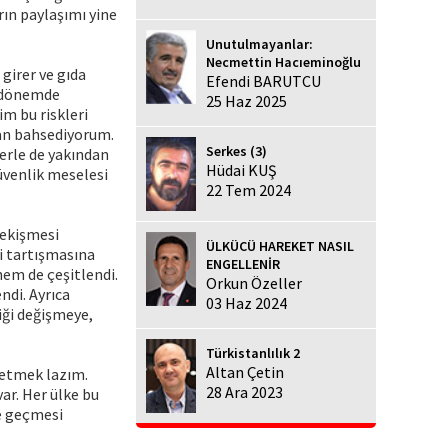
rın paylaşımı yine
Unutulmayanlar:
Necmettin Hacıeminoğlu
 girer ve gıda
Efendi BARUTCU
n dönemde
25 Haz 2025
im bu riskleri
dan bahsediyorum.
Serkes (3)
lerle de yakından
Hüdai KUŞ
üvenlik meselesi
22 Tem 2024
çekişmesi
ÜLKÜCÜ HAREKET NASIL
di tartışmasına
ENGELLENİR
em de çeşitlendi.
Orkun Özeller
ndi. Ayrıca
03 Haz 2024
iği değişmeye,
Türkistanlılık 2
Altan Çetin
p etmek lazım.
28 Ara 2023
var. Her ülke bu
te geçmesi