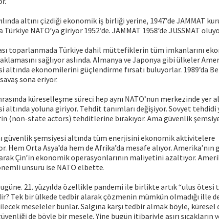
r.
ılında altını çizdiği ekonomik iş birliği yerine, 1947’de JAMMAT kur
ra Türkiye NATO’ya giriyor 1952’de. JAMMAT 1958’de JUSSMAT oluyo
sı toparlanmada Türkiye dahil müttefiklerin tüm imkanlarını ek
klamasını sağlıyor aslında. Almanya ve Japonya gibi ülkeler Amer
i altında ekonomilerini güçlendirme fırsatı buluyorlar. 1989’da Ber
 savaş sona eriyor.
nrasında küreselleşme süreci hep aynı NATO’nun merkezinde yer a
 altında yoluna giriyor. Tehdit tanımları değişiyor. Sovyet tehdidi 
n (non-state actors) tehditlerine bırakıyor. Ama güvenlik şemsiye
ı güvenlik şemsiyesi altında tüm enerjisini ekonomik aktivitelere
or. Hem Orta Asya’da hem de Afrika’da mesafe alıyor. Amerika’nın 
arak Çin’in ekonomik operasyonlarının maliyetini azaltıyor. Amer
önemli unsuru ise NATO elbette.
güne. 21. yüzyılda özellikle pandemi ile birlikte artık “ulus ötesi 
dir? Tek bir ülkede tedbir alarak çözmenin mümkün olmadığı ille de
ebilecek meseleler bunlar. Salgına karşı tedbir almak böyle, küresel
güvenliği de böyle bir mesele. Yine bugün itibariyle aşırı sıcakların 