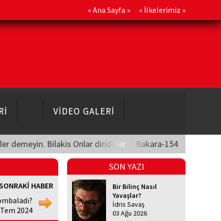
«
Ana Sayfa
» «
İlkelerimiz
»
Rİ
VİDEO GALERİ
üler demeyin. Bilakis Onlar diridirler..." Bakara-154
SON YAZI
SONRAKİ HABER
Bir Bilinç Nasıl
Yavaşlar?
bombaladı?
İdris Savaş
9 Tem 2024
03 Ağu 2026