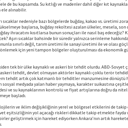
le de bu kapsamda. Su kıtlığı ve madenler dahil diğer kıt kaynakla
ele alınabilir.
rı sıcaklar nedeniyle bazı bölgelerde buğday, kakao vs. üretimi zora
 yükselmeye başlarsa, buğday rekoltesi azalan ülkeler, mesela, so
ğday ihracatını kısıtlarsa bunun sonuçları ile nasıl baş edeceğiz? K
cek? Aşırı sıcaklar bahsinde bir süredir yalnızca serinleme hakkın
unla sınırlı değil, tarım üretimi ile sanayi üretimi ile ve olası göç
ri önlemek için yeni tampon bölgeler oluşturulması da ekonomik g
den tek bir ülke kaynaklı ve askeri bir tehdit olurdu. ABD-Sovyet 
 askeri tehdit, devlet olmayan aktörler kaynaklı çoklu terör tehdi
em tehdit artık çok katmanlı bir tehditler manzumesine dönüştü h
an sosyal medyada yalan haber yaymaya, karakter suikastına çeşitle
si ve su kaynaklarının kontrolü ve fiyat artışlarına doğru da nitel
emeye başladı.
ojilerin ve iklim değişikliğinin yerel ve bölgesel etkilerini de taki
vet eşitsizliğinin yol açacağı riskleri dikkatle takip etmekte fayda 
dbirler geliştirmek için hareket ediyorken Ankara’nın artık hareke
u.