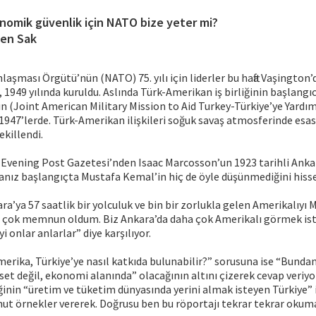
nomik güvenlik için NATO bize yeter mi?
en Sak
laşması Örgütü’nün (NATO) 75. yılı için liderler bu hafta Vaşington’
 1949 yılında kuruldu. Aslında Türk-Amerikan iş birliğinin başlangı
n (Joint American Military Mission to Aid Turkey-Türkiye’ye Yardım
947’lerde. Türk-Amerikan ilişkileri soğuk savaş atmosferinde esas
ekillendi.
 Evening Post Gazetesi’nden Isaac Marcosson’un 1923 tarihli Ankar
anız başlangıçta Mustafa Kemal’in hiç de öyle düşünmediğini hi
ra’ya 57 saatlik bir yolculuk ve bin bir zorlukla gelen Amerikalıyı
e çok memnun oldum. Biz Ankara’da daha çok Amerikalı görmek ist
yi onlar anlarlar” diye karşılıyor.
rika, Türkiye’ye nasıl katkıda bulunabilir?” sorusuna ise “Bunda
et değil, ekonomi alanında” olacağının altını çizerek cevap veriy
ğinin “üretim ve tüketim dünyasında yerini almak isteyen Türkiye”
omut örnekler vererek. Doğrusu ben bu röportajı tekrar tekrar okum