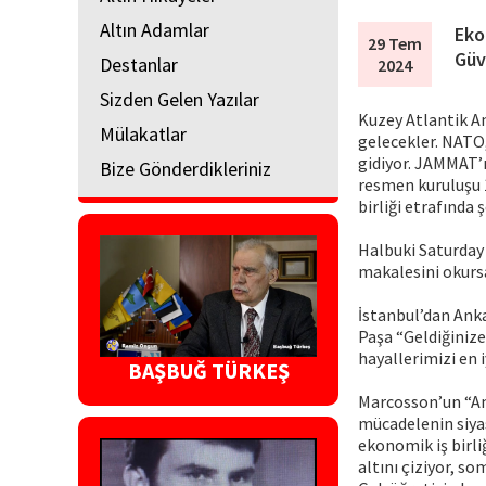
Altın Adamlar
Eko
29 Tem
Güv
Destanlar
2024
Sizden Gelen Yazılar
Kuzey Atlantik An
Mülakatlar
gelecekler. NATO,
gidiyor. JAMMAT’ı
Bize Gönderdikleriniz
resmen kuruluşu 1
birliği etrafında ş
Halbuki Saturday
makalesini okurs
İstanbul’dan Anka
Paşa “Geldiğiniz
hayallerimizi en i
BAŞBUĞ TÜRKEŞ
Marcosson’un “Ame
mücadelenin siyas
ekonomik iş birli
altını çiziyor, s