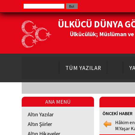
ÜLKÜCÜ DÜNYA G
Ülkücülük; Müslüman ve Do
TÜM YAZILAR
Y
ANA MENÜ
ÖNCEKİ HABER
Altın Yazılar
Hâkim en
Altın Şiirler
M.Yaşar K
Altın Hikayeler