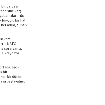
 bir parçası
kendisine karşı
 yabancıların üç
 boyutlu bir hal
i her adım, alınan
n vardı.
 artık NATO
na sorarsanız.
, Ukrayna’yı
 ortada. Jeo-
k bir
reken bir dönem
maya başlayalım.