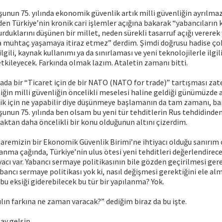
nun 75. yılında ekonomik güvenlik artık milli güvenliğin ayrılmaz
iden Türkiye’nin kronik cari işlemler açığına bakarak “yabancıların 
rduklarını düşünen bir millet, neden sürekli tasarruf açığı vererek
a muhtaç yaşamaya itiraz etmez” derdim. Şimdi doğrusu hadise çok
ilgili, kaynak kullanımı ya da sınırlaması ve yeni teknolojilerle ilgil
 etkileyecek. Farkında olmak lazım. Ataletin zamanı bitti.
a bir “Ticaret için de bir NATO (NATO for trade)” tartışması zate
ğin milli güvenliğin öncelikli meselesi haline geldiği günümüzde
k için ne yapabilir diye düşünmeye başlamanın da tam zamanı, ba
nun 75. yılında ben olsam bu yeni tür tehditlerin Rus tehdidinden
ktan daha öncelikli bir konu olduğunun altını çizerdim.
 idaremizin bir Ekonomik Güvenlik Birimi’ne ihtiyacı olduğu sanırım
ma çağında, Türkiye’nin ulus ötesi yeni tehditleri değerlendirece
acı var. Yabancı sermaye politikasının bile gözden geçirilmesi ge
abancı sermaye politikası yok ki, nasıl değişmesi gerektiğini ele al
 bu eksiği giderebilecek bu tür bir yapılanma? Yok.
yılın farkına ne zaman varacak?” dediğim biraz da bu işte.
ay gelsin.