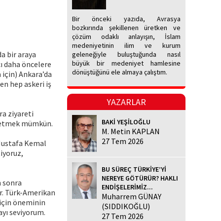
Bir önceki yazıda, Avrasya
bozkırında şekillenen üretken ve
çözüm odaklı anlayışın, İslam
medeniyetinin ilim ve kurum
da bir araya
geleneğiyle buluştuğunda nasıl
büyük bir medeniyet hamlesine
cı daha öncelere
dönüştüğünü ele almaya çalıştım.
 için) Ankara’da
en hep askeri iş
YAZARLAR
a ziyareti
BAKİ YEŞİLOĞLU
ssetmek mümkün.
M. Metin KAPLAN
27 Tem 2026
 Mustafa Kemal
iyoruz,
BU SÜREÇ TÜRKİYE’Yİ
NEREYE GÖTÜRÜR? HAKLI
n sonra
ENDİŞELERİMİZ...
or. Türk-Amerikan
Muharrem GÜNAY
 için öneminin
(SIDDIKOĞLU)
ayı seviyorum.
27 Tem 2026