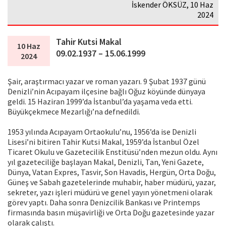
İskender ÖKSÜZ, 10 Haz
2024
Tahir Kutsi Makal
10 Haz
09.02.1937 – 15.06.1999
2024
Şair, araştırmacı yazar ve roman yazarı. 9 Şubat 1937 günü
Denizli’nin Acıpayam ilçesine bağlı Oğuz köyünde dünyaya
geldi. 15 Haziran 1999’da İstanbul’da yaşama veda etti.
Büyükçekmece Mezarlığı’na defnedildi.
1953 yılında Acıpayam Ortaokulu’nu, 1956’da ise Denizli
Lisesi’ni bitiren Tahir Kutsi Makal, 1959’da İstanbul Özel
Ticaret Okulu ve Gazetecilik Enstitüsü’nden mezun oldu. Aynı
yıl gazeteciliğe başlayan Makal, Denizli, Tan, Yeni Gazete,
Dünya, Vatan Expres, Tasvir, Son Havadis, Hergün, Orta Doğu,
Güneş ve Sabah gazetelerinde muhabir, haber müdürü, yazar,
sekreter, yazı işleri müdürü ve genel yayın yönetmeni olarak
görev yaptı. Daha sonra Denizcilik Bankası ve Printemps
firmasında basın müşavirliği ve Orta Doğu gazetesinde yazar
olarak çalıştı.