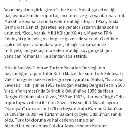
Yazın hayatına şiirle giren Tahir Kutsi Makal, gazeteciliğe
başlayınca kendini röportaj, inceleme ve gezi yazılarına verdi.
Makal’ın koşma tarzında kaleme aldığı ilk şiiri 1953 yılında
Demokrat Denizli gazetesinde yer aldı. Yazarın daha sonra
ürünleri, Yücel, Varlık, Milli Kültür, XX. Asır, Maya ve Türk
Edebiyatı gibi pek çok dergi ve gazetede yer aldı. Özellikle
aşık edebiyatı alanında yapmış olduğu çalışmalar ve
milliyetçi bir yaklaşımla kaleme aldığı köy gerçekliğini
yansıtan romanları ile adından söz ettirdi.
Müzik-San Vakfı’nın ve Turizm Yazarları Derneği’nin
başkanlığını yapan Tahir Kutsi Makal, bir süre Türk Edebiyatı
Vakfı’nın genel sekreterlik görevini yürüttü. Makal, “İstanbul
Sevdalısı” adlı şiir ile 1953’te Doğan Kardeş Dergisi Fethin 500.
Yılı Şiir Yarışması’nda Birincilik Ödülünü ve 1956’da Nasır
Dergisi Ödülünü aldı. Yazar, 1962 ve 1963 yıllarında “İçgöz” dizi
röportaj yazı dizisi ile Yılın Gazetecisi seçildi. Makal, ayrıca
“Kamyon” romanı ile 1979’da Peyami Safa Roman Ödülü’nün
ve 1987’de Kültür ve Turizm Bakanlığı Öykü Ödülü’nün sahibi
oldu. Türk folkloruna ve halk edebiyatına olan
hizmetlerinden dolayı Folklor Araştırmaları Kurumu