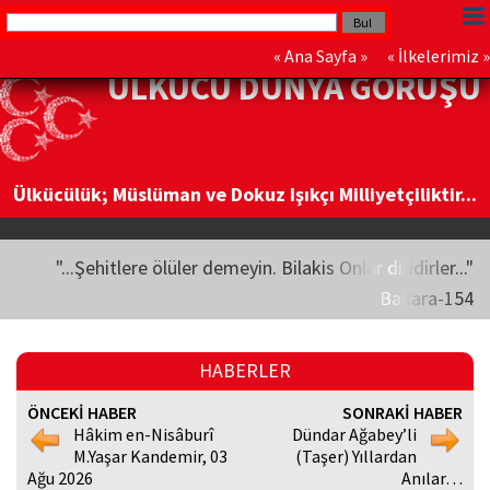
«
Ana Sayfa
» «
İlkelerimiz
»
ÜLKÜCÜ DÜNYA GÖRÜŞÜ
Ülkücülük; Müslüman ve Dokuz Işıkçı Milliyetçiliktir...
"...Şehitlere ölüler demeyin. Bilakis Onlar diridirler..."
Bakara-154
HABERLER
ÖNCEKİ HABER
SONRAKİ HABER
Hâkim en-Nisâburî
Dündar Ağabey’li
M.Yaşar Kandemir, 03
(Taşer) Yıllardan
Ağu 2026
Anılar…