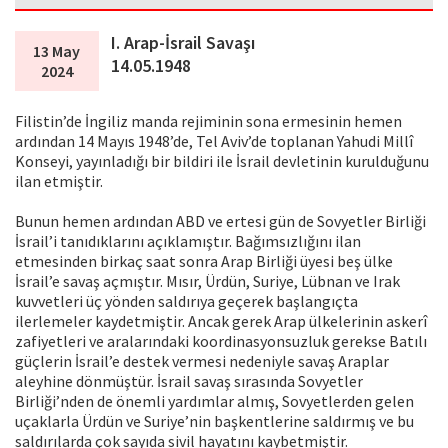
I. Arap-İsrail Savaşı
13 May
14.05.1948
2024
Filistin’de İngiliz manda rejiminin sona ermesinin hemen
ardından 14 Mayıs 1948’de, Tel Aviv’de toplanan Yahudi Millî
Konseyi, yayınladığı bir bildiri ile İsrail devletinin kurulduğunu
ilan etmiştir.
Bunun hemen ardından ABD ve ertesi gün de Sovyetler Birliği
İsrail’i tanıdıklarını açıklamıştır. Bağımsızlığını ilan
etmesinden birkaç saat sonra Arap Birliği üyesi beş ülke
İsrail’e savaş açmıştır. Mısır, Ürdün, Suriye, Lübnan ve Irak
kuvvetleri üç yönden saldırıya geçerek başlangıçta
ilerlemeler kaydetmiştir. Ancak gerek Arap ülkelerinin askerî
zafiyetleri ve aralarındaki koordinasyonsuzluk gerekse Batılı
güçlerin İsrail’e destek vermesi nedeniyle savaş Araplar
aleyhine dönmüştür. İsrail savaş sırasında Sovyetler
Birliği’nden de önemli yardımlar almış, Sovyetlerden gelen
uçaklarla Ürdün ve Suriye’nin başkentlerine saldırmış ve bu
saldırılarda çok sayıda sivil hayatını kaybetmiştir.