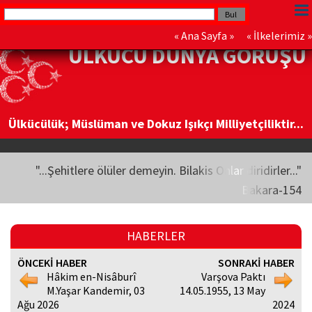
«
Ana Sayfa
» «
İlkelerimiz
»
ÜLKÜCÜ DÜNYA GÖRÜŞÜ
Ülkücülük; Müslüman ve Dokuz Işıkçı Milliyetçiliktir...
"...Şehitlere ölüler demeyin. Bilakis Onlar diridirler..."
Bakara-154
HABERLER
ÖNCEKİ HABER
SONRAKİ HABER
Hâkim en-Nisâburî
Varşova Paktı
M.Yaşar Kandemir, 03
14.05.1955, 13 May
Ağu 2026
2024