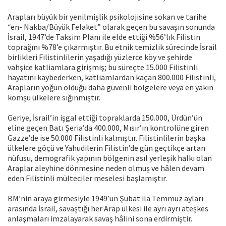
Arapları büyük bir yenilmişlik psikolojisine sokan ve tarihe
“en- Nakba/Büyük Felaket” olarak geçen bu savaşın sonunda
İsrail, 1947’de Taksim Planı ile elde ettiği %56’lık Filistin
toprağını %78’e çıkarmıştır. Bu etnik temizlik sürecinde İsrail
birlikleri Filistinlilerin yaşadığı yüzlerce köy ve şehirde
vahşice katliamlara girişmiş; bu süreçte 15.000 Filistinli
hayatını kaybederken, katliamlardan kaçan 800.000 Filistinli,
Arapların yoğun olduğu daha güvenli bölgelere veya en yakın
komşu ülkelere sığınmıştır.
Geriye, İsrail’in işgal ettiği topraklarda 150.000, Ürdün’ün
eline geçen Batı Şeria’da 400.000, Mısır’ın kontrolüne giren
Gazze’de ise 50.000 Filistinli kalmıştır. Filistinlilerin başka
ülkelere göçü ve Yahudilerin Filistin’de gün geçtikçe artan
nüfusu, demografik yapının bölgenin asıl yerleşik halkı olan
Araplar aleyhine dönmesine neden olmuş ve hâlen devam
eden Filistinli mülteciler meselesi başlamıştır.
BM’nin araya girmesiyle 1949’un Şubat ila Temmuz ayları
arasında İsrail, savaştığı her Arap ülkesi ile ayrı ayrı ateşkes
anlaşmaları imzalayarak savaş hâlini sona erdirmiştir.