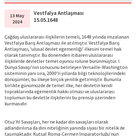
Vestfalya Antlaşması
13 May
15.05.1648
2024
Çağdaş uluslararası ilişkilerin temeli, 1648 yılında imzalanan
Vestfalya Barış Antlaşması ile atılmıştır. Vestfalya Barış
Antlaşması, ‘ulusal devlet egemenliği’ ilkesini temel hak
olarak tanımıştır. Bu dönemden itibaren uluslararası
ilişkilerde devletler temel oyuncu rolüne bürünmüştür. I.
Dünya Savaşı’nın sonucunu belirleyen Versaille-Washington
sisteminin yanı sıra, 2000’li yıllarda bilgi teknolojilerindeki
dönüşümler, bu ilkeye birçok yenilik getirmiştir. Bununla
birlikte günümüzde de temel ilke, her devletin kendi
topraklarında egemenlik hakkı olması ve uluslararası
toplumun bu devletle ilişkilerini bu prensip üzerinden
kurmasıdır.
Otuz Yıl Savaşları, her ne kadar din savaşları olarak
adlandırılırsa da dini niteliğinin yanında siyasi bir nitelik de
taşımaktadır. Kutsal Roma-Cermen İmparatorluğu’nun