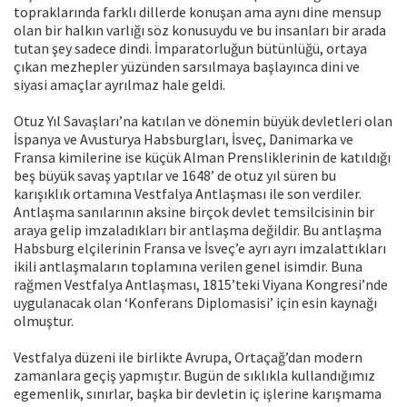
topraklarında farklı dillerde konuşan ama aynı dine mensup
olan bir halkın varlığı söz konusuydu ve bu insanları bir arada
tutan şey sadece dindi. İmparatorluğun bütünlüğü, ortaya
çıkan mezhepler yüzünden sarsılmaya başlayınca dini ve
siyasi amaçlar ayrılmaz hale geldi.
Otuz Yıl Savaşları’na katılan ve dönemin büyük devletleri olan
İspanya ve Avusturya Habsburgları, İsveç, Danimarka ve
Fransa kimilerine ise küçük Alman Prensliklerinin de katıldığı
beş büyük savaş yaptılar ve 1648’ de otuz yıl süren bu
karışıklık ortamına Vestfalya Antlaşması ile son verdiler.
Antlaşma sanılarının aksine birçok devlet temsilcisinin bir
araya gelip imzaladıkları bir antlaşma değildir. Bu antlaşma
Habsburg elçilerinin Fransa ve İsveç’e ayrı ayrı imzalattıkları
ikili antlaşmaların toplamına verilen genel isimdir. Buna
rağmen Vestfalya Antlaşması, 1815’teki Viyana Kongresi’nde
uygulanacak olan ‘Konferans Diplomasisi’ için esin kaynağı
olmuştur.
Vestfalya düzeni ile birlikte Avrupa, Ortaçağ’dan modern
zamanlara geçiş yapmıştır. Bugün de sıklıkla kullandığımız
egemenlik, sınırlar, başka bir devletin iç işlerine karışmama