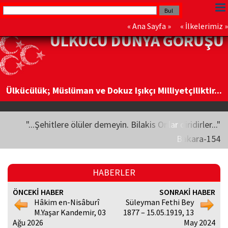
«
Ana Sayfa
» «
İlkelerimiz
»
ÜLKÜCÜ DÜNYA GÖRÜŞÜ
Ülkücülük; Müslüman ve Dokuz Işıkçı Milliyetçiliktir...
"...Şehitlere ölüler demeyin. Bilakis Onlar diridirler..."
Bakara-154
HABERLER
ÖNCEKİ HABER
SONRAKİ HABER
Hâkim en-Nisâburî
Süleyman Fethi Bey
M.Yaşar Kandemir, 03
1877 – 15.05.1919, 13
Ağu 2026
May 2024