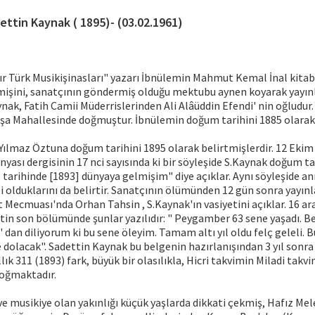
ettin Kaynak ( 1895)- (03.02.1961)
ır Türk Musikişinasları" yazarı İbnülemin Mahmut Kemal İnal kita
işini, sanatçının göndermiş olduğu mektubu aynen koyarak yayınl
nak, Fatih Camii Müderrislerinden Ali Alâüddin Efendi' nin oğludur
şa Mahallesinde doğmuştur. İbnülemin doğum tarihini 1885 olarak 
ılmaz Öztuna doğum tarihini 1895 olarak belirtmişlerdir. 12 Ekim 
yası dergisinin 17 nci sayısında ki bir söyleşide S.Kaynak doğum ta
 tarihinde [1893] dünyaya gelmişim" diye açıklar. Aynı söyleşide a
 olduklarını da belirtir. Sanatçının ölümünden 12 gün sonra yayın
t Mecmuası'nda Orhan Tahsin , S.Kaynak'ın vasiyetini açıklar. 16 ar
tin son bölümünde şunlar yazılıdır: " Peygamber 63 sene yaşadı. B
' dan diliyorum ki bu sene öleyim. Tamam altı yıl oldu felç geleli. 
 dolacak". Sadettin Kaynak bu belgenin hazırlanışından 3 yıl sonra
llık 311 (1893) fark, büyük bir olasılıkla, Hicri takvimin Miladi takv
oğmaktadır.
 ve musikiye olan yakınlığı küçük yaşlarda dikkati çekmiş, Hafız Mel