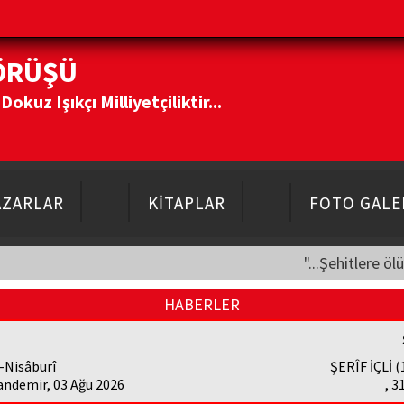
ÖRÜŞÜ
kuz Işıkçı Milliyetçiliktir...
AZARLAR
KİTAPLAR
FOTO GALE
"...Şehitlere öl
HABERLER
-Nisâburî
ŞERÎF İÇLİ 
andemir, 03 Ağu 2026
, 3