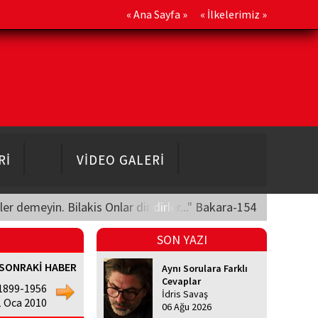
«
Ana Sayfa
» «
İlkelerimiz
»
Rİ
VİDEO GALERİ
üler demeyin. Bilakis Onlar diridirler..." Bakara-154
SON YAZI
SONRAKİ HABER
Aynı Sorulara Farklı
Cevaplar
(1899-1956
İdris Savaş
1 Oca 2010
06 Ağu 2026