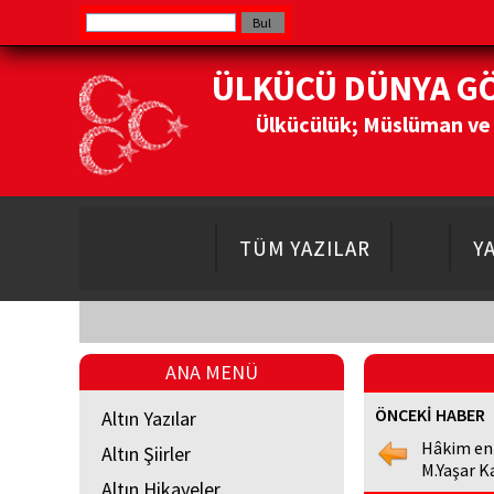
ÜLKÜCÜ DÜNYA G
Ülkücülük; Müslüman ve Do
TÜM YAZILAR
Y
ANA MENÜ
ÖNCEKİ HABER
Altın Yazılar
Hâkim en
Altın Şiirler
M.Yaşar K
Altın Hikayeler