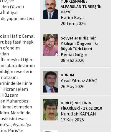
 Uz) ve
TÜRKEŞNAME /
den (Yazıcı)
ALPARSLAN TÜRKEŞ’İN
HAYATI
i İlahiyat
Halim Kaya
i de yapan besteci
20 Tem 2026
 olan Hafız Cemal
Sovyetler Birliği'nin
rt beş fasıl meşk
Yıkılışını Öngören İki
en efendim
Büyük Türk Lideri
ından
Kemal Girgin
 İlk meşk ettiğim
08 Haz 2026
k hocalara devamın
ildiğim eserlerin
DURUM
 notasını
Yusuf Yılmaz ARAÇ
rihinde Berlin'e
26 May 2026
 " Hicranı elem
nda Hüzzam
kan Muharebesi
DİRİLİŞ NESLİNİN
bi ikmal etmeden
FİRARÎLERİ - 17.02.2010
ildim. Mardin'de,
Nurullah KAPLAN
usikisini esas
17 Kas 2025
no'ya, Viyana'ya
im. Paris'te