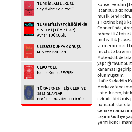
TÜRK İSLAM ÜLKÜSÜ
konser verdim [1
Seyid Ahmed ARVASÎ
İstanbul'a döndük
musikilendirdim. 
şirketine bağlı ka
TÜRK MÝLLİYETÇİLİİĞİ FİKİR
Cenneti'nde, Arap
SİSTEMİ (TÜM KİTAP)
rahmetli Atatürk 
Ayhan TUĞCUGİL
müteallik [savaşa
vermemi emretti.
ÜLKÜCÜ DÜNYA GÖRÜŞÜ
mecliste bu emri 
M. Metin KAPLAN
Müteaddit defalar
yaptığı Yavuz Sul
ÜLKÜ YOLU
kanaması geçirip
Namık Kemal ZEYBEK
olunmuştum.
Hafız Sadeddin Ka
Merkezefendi mez
TÜRK-ERMENİ İLİŞKİLERİ VE
kat elbisem, bir 
1915 OLAYLARI
evimde birikmiş p
Prof. Dr. İBRAHİM TELLİOĞLU
numaralı daireler
Cenaze namazım N
taşımı Gülfiye ya
Şerifi İkinci İma