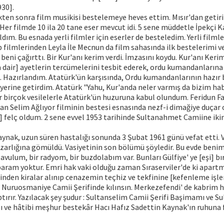
930].
ten sonra film musikisi bestelemeye heves ettim. Mısır'dan getiri
Her filmde 10 ila 20 tane eser mevcut idi. 5 sene müddetle İpekçi K
ldım. Bu esnada yerli filmler için eserler de besteledim. Yerli filml
 filmlerinden Leyla İle Mecnun da film sahasında ilk bestelerimi 
beni çağırttı. Bir Kur'anı kerim verdi. İmzasını koydu. Kur'anı Ke
 dair] ayetlerin tercümelerini tesbit ederek, ordu kumandanlarına
 Hazırlandım. Atatürk'ün karşısında, Ordu kumandanlarının hazır 
yerine getirdim. Atatürk "Yahu, Kur'anda neler varmış da bizim hab
 birçok vesilelerle Atatürk'ün huzuruna kabul olundum. Feridun Fa
tan Selim Ağlıyor filminin bestesi esnasında nezf-i dimağiye duçar 
] felç oldum. 2 sene evvel 1953 tarihinde Sultanahmet Camiine iki
ynak, uzun süren hastalığı sonunda 3 Şubat 1961 günü vefat etti. V
arlığına gömüldü. Vasiyetinin son bölümü şöyledir. Bu evde benim 
bavulum, bir radyom, bir buzdolabım var. Bunları Gülfiye' ye [eşi] 
aram yoktur. Emri hak vaki olduğu zaman Sıraserviler'de ki apartm
inden kiralar alınıp cenazemin teçhiz ve tekfinine [kefenleme işlem
uruosmaniye Camii Şerifinde kılınsın. Merkezefendi' de kabrim ha
ptırır. Yazılacak şey şudur : Sultanselim Camii Şerifi Başimamı ve
mı ve hâtibi meşhur bestekâr Hacı Hafız Sadettin Kaynak'ın ruhuna 