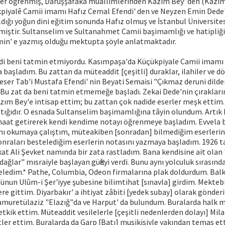
hiler öğrenmiş, Darüşşafaka muallimlerinden Kazım Bey' den (Kazım
iyalê Camii imamı Hafız Cemal Efendi' den ve Neyzen Emin Dede' 
ldığı yoğun dini eğitim sonunda Hafız olmuş ve İstanbul Üniversites
irmiştir. Sultanselim ve Sultanahmet Camii başimamlığı ve hatipliğ
min' e yazmış olduğu mektupta şöyle anlatmaktadır.
di beni tatmin etmiyordu. Kasımpaşa'da Küçükpiyale Camii imamı
 başladım. Bu zattan da müteaddit [çeşitli] duraklar, ilahiler ve dö
i eser Tab'i Mustafa Efendi' nin Beyati Semaisi "Çıkmaz deruni dild
 Bu zat da beni tatmin etmemeğe başladı. Zekai Dede'nin çıraklar
zım Bey'e intisap ettim; bu zattan çok nadide eserler meşk ettim.
atığıdır. O esnada Sultanselim başimamlığına tâyin olundum. Artı
naat getirerek kendi kendime notayı öğrenmeye başladım. Evvela b
nı okumaya çalıştım, müteakiben [sonradan] bilmediğim eserlerin
nraları bestelediğim eserlerin notasını yazmaya başladım. 1926 ta
kat Ali Şevket namında bir zata rastladım. Bana kendisine ait olan
ağlar" mısraiyle başlayan güfteyi verdi. Bunu aynı yolculuk sırası
edim.* Pathe, Columbia, Odeon firmalarına plak doldurdum. Bal
fünun Ulûm-i Şer'iyye şubesine bilimtihat [sınavla] girdim. Mekte
re gittim. Diyarbakır' a ihtiyat zâbiti [yedek subay] olarak gönder
amuretülaziz "Elazığ"da ve Harput' da bulundum. Buralarda halk m
tkik ettim. Müteaddit vesilelerle [çeşitli nedenlerden dolayı] Mila
tler ettim. Buralarda da Garp [Batı] musikisiyle yakından temas ett