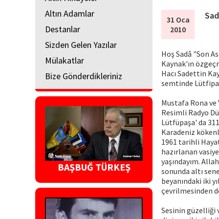
Altın Adamlar
Sad
31 Oca
Destanlar
2010
Sizden Gelen Yazılar
Hoş Sadâ "Son As
Mülakatlar
Kaynak'ın özgeçm
Hacı Sadettin Kay
Bize Gönderdikleriniz
semtinde Lütfipa
Mustafa Rona ve Y
Resimli Radyo Dün
Lütfüpaşa' da 311
Karadeniz kökenli
1961 tarihli Haya
hazırlanan vasiye
yaşındayım. Allah
BAŞBUĞ TÜRKEŞ
sonunda altı sene
beyanındaki iki yı
çevrilmesinden d
Sesinin güzelliği