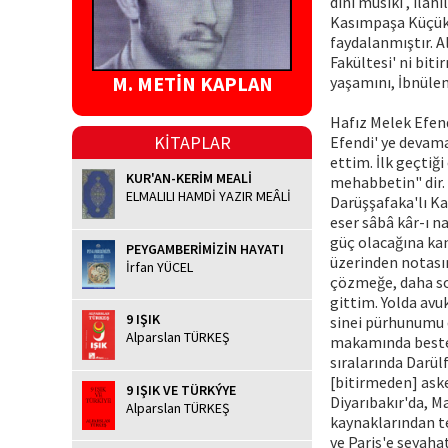
dini musiki , ila
Kasımpaşa Küçükp
faydalanmıştır. A
Fakültesi' ni bit
M. METİN KAPLAN
yaşamını, İbnüle
Hafız Melek Efen
KİTAPLAR
Efendi' ye devama
ettim. İlk geçtiğ
KUR'AN-KERİM MEALİ
mehabbetin" dir.
ELMALILI HAMDİ YAZIR MEÂLİ
Darüşşafaka'lı Ka
eser sâbâ kâr-ı n
güç olacağına ka
PEYGAMBERİMİZİN HAYATI
üzerinden notası
İrfan YÜCEL
çözmeğe, daha so
gittim. Yolda avu
9 IŞIK
sinei pürhunumu d
Alparslan TÜRKEŞ
makamında bestel
sıralarında Darül
[bitirmeden] aske
9 IŞIK VE TÜRKÝYE
Diyarıbakır'da, M
Alparslan TÜRKEŞ
kaynaklarından te
ve Paris'e seyaha