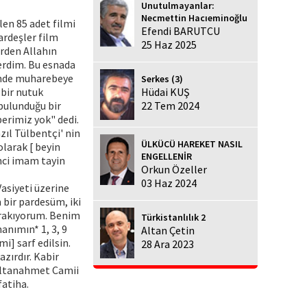
Unutulmayanlar:
Necmettin Hacıeminoğlu
len 85 adet filmi
Efendi BARUTCU
ardeşler film
25 Haz 2025
erden Allahın
verdim. Bu esnada
rimde muharebeye
Serkes (3)
 bir nutuk
Hüdai KUŞ
bulunduğu bir
22 Tem 2024
erimiz yok" dedi.
zıl Tülbentçi' nin
ÜLKÜCÜ HAREKET NASIL
olarak [ beyin
ENGELLENİR
nci imam tayin
Orkun Özeller
03 Haz 2024
asiyeti üzerine
bir pardesüm, iki
bırakıyorum. Benim
Türkistanlılık 2
anımın* 1, 3, 9
Altan Çetin
i] sarf edilsin.
28 Ara 2023
zırdır. Kabir
 Sultanahmet Camii
fatiha.