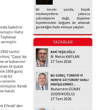
Bir önceki yazıda, büyük
medeniyetlerin yalnızca
yükselişlerini değil, düşünme
biçimlerindeki değişimi de anlamak
bında Sadettin
gerektiğini ifade etmeye çalıştım.
amıştır. Hafız
. Taşkasap
YAZARLAR
vermiştir.
1950 tarihli
BAKİ YEŞİLOĞLU
rihini; "Çapa' da
M. Metin KAPLAN
nne ve babasının
27 Tem 2026
lanan 16 Şubat
alık 1958 günü
BU SÜREÇ TÜRKİYE’Yİ
en de 63
NEREYE GÖTÜRÜR? HAKLI
Bu senenin
ENDİŞELERİMİZ...
 ölmüştür. Kendi
Muharrem GÜNAY
ime hatalı
(SIDDIKOĞLU)
27 Tem 2026
ek Efendi' den