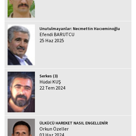
Unutulmayanlar: Necmettin Hacıeminoğlu
Efendi BARUTCU
25 Haz 2025
Serkes (3)
Hüdai KUŞ
22 Tem 2024
ÜLKÜCÜ HAREKET NASIL ENGELLENİR
Orkun Özeller
03 Haz 2024