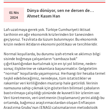
Dünya dönüyor, sen ne dersen de…
01 Nis
Ahmet Kasım Han
2024
Lafı uzatmaya gerek yok. Türkiye Cumhuriyeti iktisat
tarihinin en ağır ekonomik krizlerinden bir tanesinden
geçiyoruz. Tezvîrata da lüzum bulunmuyor. Bu ekonomik
krizin nedeni iktidarın ekonomi politikası ve tercihleridir.
Normal koşullarda, bu durumu izah etmek ve aklımızı bilgi
sisinde boğmaya çalışanların “cambaza bak”
çığırtkanlığından kurtulmak için en iyi yol bilime, neden-
sonuç ilişkilerine ve rakamlara başvurmaktır. Gelgelelim
“normal” koşullarda yaşamıyoruz. Herhangi bir hesaba temel
teşkil edebileceğimiz, neredeyse, tüm istatistikler ve
rakamlar veri kirliliğinden mustarip hale getirildi. Verinin
namusuna sahip çıkmak için gösterilen bilimsel çabaların
bastırılmaya çalışıldığı yönünde de kuvvetli bir izlenim var.
Veri türetmenin, veri üretmenin (toplamanın) yerini aldığı bu
ortamda, bağımsız araştırmacılardan oluşan Enflasyon
Araştırma Grubu’nun (ENAG) çalışmalarının metodolojik