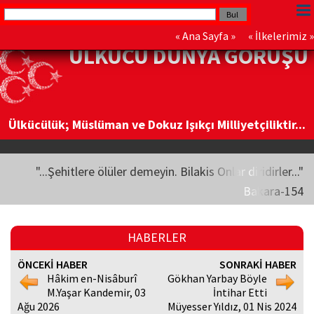
«
Ana Sayfa
» «
İlkelerimiz
»
ÜLKÜCÜ DÜNYA GÖRÜŞÜ
Ülkücülük; Müslüman ve Dokuz Işıkçı Milliyetçiliktir...
"...Şehitlere ölüler demeyin. Bilakis Onlar diridirler..."
Bakara-154
HABERLER
ÖNCEKİ HABER
SONRAKİ HABER
Hâkim en-Nisâburî
Gökhan Yarbay Böyle
M.Yaşar Kandemir, 03
İntihar Etti
Ağu 2026
Müyesser Yıldız, 01 Nis 2024