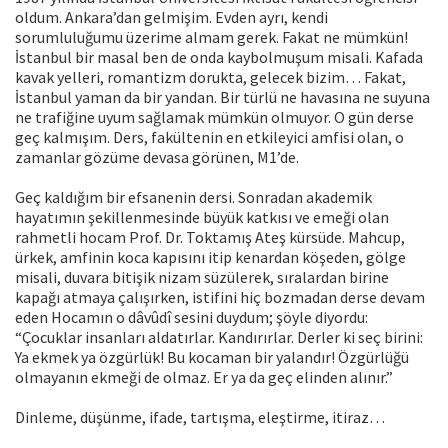
oldum. Ankara’dan gelmişim. Evden ayrı, kendi
sorumluluğumu üzerime almam gerek. Fakat ne mümkün!
İstanbul bir masal ben de onda kaybolmuşum misali. Kafada
kavak yelleri, romantizm dorukta, gelecek bizim… Fakat,
İstanbul yaman da bir yandan. Bir türlü ne havasına ne suyuna
ne trafiğine uyum sağlamak mümkün olmuyor. O gün derse
geç kalmışım. Ders, fakültenin en etkileyici amfisi olan, o
zamanlar gözüme devasa görünen, M1’de.
Geç kaldığım bir efsanenin dersi. Sonradan akademik
hayatımın şekillenmesinde büyük katkısı ve emeği olan
rahmetli hocam Prof. Dr. Toktamış Ateş kürsüde. Mahcup,
ürkek, amfinin koca kapısını itip kenardan köşeden, gölge
misali, duvara bitişik nizam süzülerek, sıralardan birine
kapağı atmaya çalışırken, istifini hiç bozmadan derse devam
eden Hocamın o dâvûdî sesini duydum; şöyle diyordu:
“Çocuklar insanları aldatırlar. Kandırırlar. Derler ki seç birini:
Ya ekmek ya özgürlük! Bu kocaman bir yalandır! Özgürlüğü
olmayanın ekmeği de olmaz. Er ya da geç elinden alınır.”
Dinleme, düşünme, ifade, tartışma, eleştirme, itiraz…