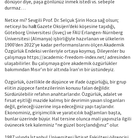
dönüyor diye, paşa gönlünüz inmek istedi vs. sebeple
durmaz…
Netice mi? Sevgili Prof. Dr. Selçuk Şirin Hoca sağ olsun;
neticeyi bu hafta Gazete Oksijen’deki köşesine taşıdığı,
Göteborg Üniversitesi (İsveç) ve FAU Erlangen-Nürnberg
Üniversitesi (Almanya) işbirliğiyle hazırlanan ve ülkelerin
1900’den 2022’ye kadar performanslarını ölçen Akademik
Özgürlük Endeksi verileriyle ortaya koymuş. Dileyenler bu
çalışmaya https://academic-freedom-index.net/ adresinden
ulaşabilirler. Bu çalışmaya göre akademik özgürlükler
bakımından Mısır’ın bir altında İran’ın bir üstündeyiz.
Özgürlük, özellikle de düşünce ve ifade özgürlüğü, bir grup
elitin züppece fantezilerinin konusu falan değildir.
Sürdürülebilir refahın anahtarlarıdır. Özgürlük, adalet ve
fırsat eşitliği mazide kalmış bir devrimin yavan sloganları
değil, geleceği üzerine inşa edeceğiniz yapı taşlarıdır.
Ekonominiz, girişimcilik ve yaratıcılık bağlamları başta,
bunlar üzerinde büyür. Hal tersine olunca mali yapınızla ilgili
övünecek tek kaleminiz “ne güzel borçlandığınız” olur.
1987 yılında İstanbul Üniversitesi İktisat Fakültesi öğrencisi