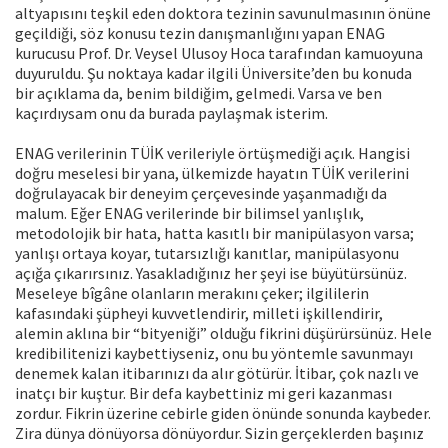
altyapısını teşkil eden doktora tezinin savunulmasının önüne
geçildiği, söz konusu tezin danışmanlığını yapan ENAG
kurucusu Prof. Dr. Veysel Ulusoy Hoca tarafından kamuoyuna
duyuruldu. Şu noktaya kadar ilgili Üniversite’den bu konuda
bir açıklama da, benim bildiğim, gelmedi. Varsa ve ben
kaçırdıysam onu da burada paylaşmak isterim.
ENAG verilerinin TÜİK verileriyle örtüşmediği açık. Hangisi
doğru meselesi bir yana, ülkemizde hayatın TÜİK verilerini
doğrulayacak bir deneyim çerçevesinde yaşanmadığı da
malum. Eğer ENAG verilerinde bir bilimsel yanlışlık,
metodolojik bir hata, hatta kasıtlı bir manipülasyon varsa;
yanlışı ortaya koyar, tutarsızlığı kanıtlar, manipülasyonu
açığa çıkarırsınız. Yasakladığınız her şeyi ise büyütürsünüz.
Meseleye bîgâne olanların merakını çeker; ilgililerin
kafasındaki şüpheyi kuvvetlendirir, milleti işkillendirir,
alemin aklına bir “bityeniği” olduğu fikrini düşürürsünüz. Hele
kredibilitenizi kaybettiyseniz, onu bu yöntemle savunmayı
denemek kalan itibarınızı da alır götürür. İtibar, çok nazlı ve
inatçı bir kuştur. Bir defa kaybettiniz mi geri kazanması
zordur. Fikrin üzerine cebirle giden önünde sonunda kaybeder.
Zira dünya dönüyorsa dönüyordur. Sizin gerçeklerden başınız