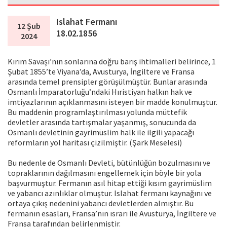
Islahat Fermanı
12 Şub
18.02.1856
2024
Kırım Savaşı’nın sonlarına doğru barış ihtimalleri belirince, 1
Şubat 1855’te Viyana’da, Avusturya, İngiltere ve Fransa
arasında temel prensipler görüşülmüştür. Bunlar arasında
Osmanlı İmparatorluğu’ndaki Hıristiyan halkın hak ve
imtiyazlarının açıklanmasını isteyen bir madde konulmuştur.
Bu maddenin programlaştırılması yolunda müttefik
devletler arasında tartışmalar yaşanmış, sonucunda da
Osmanlı devletinin gayrimüslim halk ile ilgili yapacağı
reformların yol haritası çizilmiştir. (Şark Meselesi)
Bu nedenle de Osmanlı Devleti, bütünlüğün bozulmasını ve
topraklarının dağılmasını engellemek için böyle bir yola
başvurmuştur. Fermanın asıl hitap ettiği kısım gayrimüslim
ve yabancı azınlıklar olmuştur. Islahat fermanı kaynağını ve
ortaya çıkış nedenini yabancı devletlerden almıştır. Bu
fermanın esasları, Fransa’nın ısrarı ile Avusturya, İngiltere ve
Fransa tarafından belirlenmiştir.