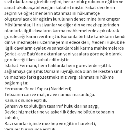
sivil okullarına girebileceğini, her azınlık grubunun eğitim ve
sanat okulu açabileceğini kabul etmiştir. Fakat derslerin
seçimi ve öğretmenlerin atanmasını hükümetçe
oluşturulacak bir eğitim kurulunun denetimine bırakmıştır.
Müslümanlar, Hıristiyanlar ve diğer din ve mezheplerinden
olanlarla ilgili davaların karma mahkemelerde açık olarak
görüleceği kararı verilmiştir. Bununla birlikte tanıkların kendi
din ve mezhepleri üzerine yemin edecekleri, Medeni Hukuk ile
ilgili davaların eyalet ve sancaklardaki karma mahkemelerde
Şeriat-a ve Batı’dan aktarılan yeni yasalara göre açık olarak
görüleceği ilkesi kabul edilmiştir.
Islahat Fermanı, hem haklarda hem görevlerde eşitlik
sağlamaya çalışmış Osmanlı uyruğunda olan herkesten sınıf
ve mezhep farkı gözetmeksiniz vergi alınmasını hükme
bağlamıştır.
Fermanın Genel Yapısı (Maddeleri)
Tebaanın can ve mal, ırz ve namus masunluğu.
Kanun önünde eşitlik.
Şahsın ve topluluğun tasarruf hukuklarına saygı,
Devlet hizmetlerine ve askerlik ödevine bütün tebaanın
kabulü,
Bazı sınırlar içinde mezhep ve eğitim hareketi,
Vergiler hususunda eşitlik,