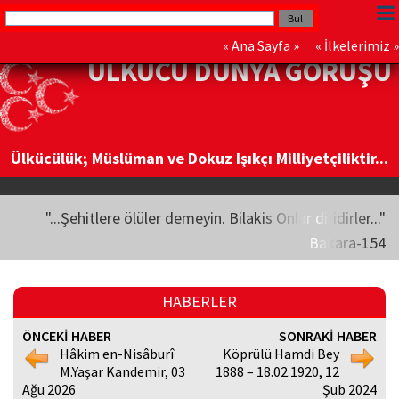
«
Ana Sayfa
» «
İlkelerimiz
»
ÜLKÜCÜ DÜNYA GÖRÜŞÜ
Ülkücülük; Müslüman ve Dokuz Işıkçı Milliyetçiliktir...
"...Şehitlere ölüler demeyin. Bilakis Onlar diridirler..."
Bakara-154
HABERLER
ÖNCEKİ HABER
SONRAKİ HABER
Hâkim en-Nisâburî
Köprülü Hamdi Bey
M.Yaşar Kandemir, 03
1888 – 18.02.1920, 12
Ağu 2026
Şub 2024