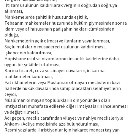
İltizam usulünün kaldırılarak verginin doğrudan doğruya
alınması,
Mahkemelerde şahitlik hususunda eşitlik,
Tebaanın mahkemeler huzurunda hüküm giymesinden sonra
idam veya af hususunun padişahın hakları cümlesinden
olduğu,
Mahkemelerin açık olması ve ilanların yayınlanması,
Suçlu mülklerin müsadereci usulünün kaldırılması,
İşkencenin kaldırılması,
Hapishane usul ve nizamlarının insanlık kaidelerine daha
uygun bir şekilde tutulması,
Karma ticaret, ceza ve cinayet davaları için karma
mahkemeler kurulması,
Patrikhanelerin veya Müslüman olmayan meclislerin bazı
hallerde hukuk davalarında sahip olacakları selahiyetlerin
teyidi,
Müslüman olmayan toplulukların din yönünden olan
imtiyazları muhafaza edilerek diğer imtiyazların incelenmesi
ve değiştirilmesi,
Adı geçen, meclis tarafından vilayet ve nahiye meclisleriyle
Ahkam-ı Adliye meclisinde aza bulundurulması,
Resmi yazılarda Hıristiyanlar için hakaret manası taşıyan