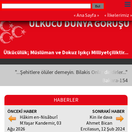
«
Ana Sayfa
» «
İlkelerimiz
»
ÜLKÜCÜ DÜNYA GÖRÜŞÜ
Ülkücülük; Müslüman ve Dokuz Işıkçı Milliyetçiliktir...
"...Şehitlere ölüler demeyin. Bilakis Onlar diridirler..."
Bakara-154
HABERLER
ÖNCEKİ HABER
SONRAKİ HABER
Hâkim en-Nisâburî
Kin ile dava
M.Yaşar Kandemir, 03
Ahmet Bican
Ağu 2026
Ercilasun, 12 Şub 2024