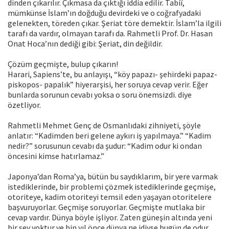
dinden çıkarılır. Çıkmasa da çıktığı iddia edilir. Tabiî,
mümkünse İslam’ın doğduğu devirdeki ve o coğrafyadaki
gelenekten, töreden çıkar. Şeriat töre demektir. İslam’la ilgili
tarafı da vardır, olmayan tarafı da. Rahmetli Prof. Dr. Hasan
Onat Hoca’nın dediği gibi: Şeriat, din değildir.
Çözüm geçmişte, bulup çıkarın!
Harari, Sapiens’te, bu anlayışı, “köy papazı- şehirdeki papaz-
piskopos- papalık” hiyerarşisi, her soruya cevap verir. Eğer
bunlarda sorunun cevabı yoksa o soru önemsizdi. diye
özetliyor.
Rahmetli Mehmet Genç de Osmanlıdaki zihniyeti, şöyle
anlatır: “Kadimden beri gelene aykırı iş yapılmaya.” “Kadim
nedir?” sorusunun cevabı da şudur: “Kadim odur ki ondan
öncesini kimse hatırlamaz.”
Japonya’dan Roma’ya, bütün bu saydıklarım, bir yere varmak
istediklerinde, bir problemi çözmek istediklerinde geçmişe,
otoriteye, kadim otoriteyi temsil eden yaşayan otoritelere
başvuruyorlar. Geçmişe soruyorlar. Geçmişte mutlaka bir
cevap vardır. Dünya böyle işliyor. Zaten güneşin altında yeni
bir şey yoktur ve bin yıl önce dünya ne idiyse bugün de odur.