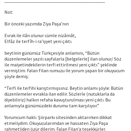
___________________________________________
Not:
Bir önceki yazımda Ziya Paşa’nın
Evrak ile ilân olunur cümle nizâmât,
Elfâz ile terfîh-i ra’iyyet yeni çıktı.
beytinin günümüz Türkçesiyle anlamını, “Bütün
düzenlemeler yazılı sayfalarla [belgelerle] ilan olunur/ Söz
ile maiyetindekilerin terfi ettirilmesi yeni çıktı.” şeklinde
vermiştim. Falan Filan rumuzu ile yorum yapan bir okuyucum
şöyle demiş:
“Terfi ile terfihi karıştırmışsınız. Beytin anlamı şöyle: Bütün
düzenlemeler evrakla ilan edilir. Sözlerle (nutuklarla da
diyebiliriz) halkın refaha kavuşturulması yeni çıktı. Bu
anlamıyla günümüzdeki durumu tam karşılıyor.”
Yorumcum haklı. Şiirparkı sitesinden aktarırken dikkat
etmeliydim. Okuyucularımdan ve hassaten Ziya Paşa
rahmetliden özür dilerim. Falan Filan’a teşekkürler.