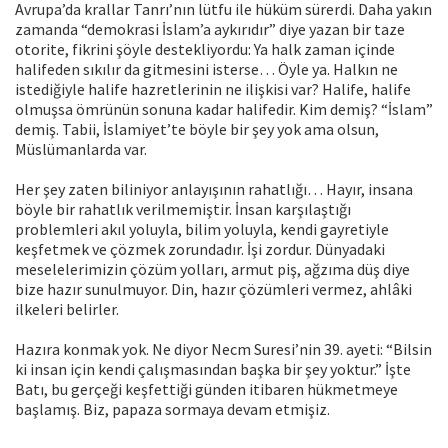
Avrupa’da krallar Tanrı’nın lütfu ile hüküm sürerdi. Daha yakın
zamanda “demokrasi İslam’a aykırıdır” diye yazan bir taze
otorite, fikrini şöyle destekliyordu: Ya halk zaman içinde
halifeden sıkılır da gitmesini isterse… Öyle ya. Halkın ne
istediğiyle halife hazretlerinin ne ilişkisi var? Halife, halife
olmuşsa ömrünün sonuna kadar halifedir. Kim demiş? “İslam”
demiş. Tabii, İslamiyet’te böyle bir şey yok ama olsun,
Müslümanlarda var.
Her şey zaten biliniyor anlayışının rahatlığı… Hayır, insana
böyle bir rahatlık verilmemiştir. İnsan karşılaştığı
problemleri akıl yoluyla, bilim yoluyla, kendi gayretiyle
keşfetmek ve çözmek zorundadır. İşi zordur. Dünyadaki
meselelerimizin çözüm yolları, armut piş, ağzıma düş diye
bize hazır sunulmuyor. Din, hazır çözümleri vermez, ahlâki
ilkeleri belirler.
Hazıra konmak yok. Ne diyor Necm Suresi’nin 39. ayeti: “Bilsin
ki insan için kendi çalışmasından başka bir şey yoktur.” İşte
Batı, bu gerçeği keşfettiği günden itibaren hükmetmeye
başlamış. Biz, papaza sormaya devam etmişiz.