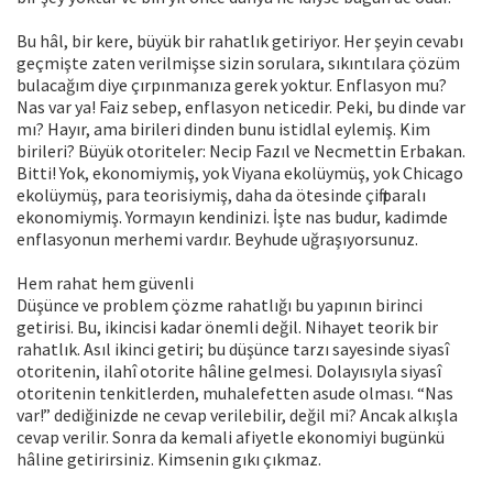
Bu hâl, bir kere, büyük bir rahatlık getiriyor. Her şeyin cevabı
geçmişte zaten verilmişse sizin sorulara, sıkıntılara çözüm
bulacağım diye çırpınmanıza gerek yoktur. Enflasyon mu?
Nas var ya! Faiz sebep, enflasyon neticedir. Peki, bu dinde var
mı? Hayır, ama birileri dinden bunu istidlal eylemiş. Kim
birileri? Büyük otoriteler: Necip Fazıl ve Necmettin Erbakan.
Bitti! Yok, ekonomiymiş, yok Viyana ekolüymüş, yok Chicago
ekolüymüş, para teorisiymiş, daha da ötesinde çift paralı
ekonomiymiş. Yormayın kendinizi. İşte nas budur, kadimde
enflasyonun merhemi vardır. Beyhude uğraşıyorsunuz.
Hem rahat hem güvenli
Düşünce ve problem çözme rahatlığı bu yapının birinci
getirisi. Bu, ikincisi kadar önemli değil. Nihayet teorik bir
rahatlık. Asıl ikinci getiri; bu düşünce tarzı sayesinde siyasî
otoritenin, ilahî otorite hâline gelmesi. Dolayısıyla siyasî
otoritenin tenkitlerden, muhalefetten asude olması. “Nas
var!” dediğinizde ne cevap verilebilir, değil mi? Ancak alkışla
cevap verilir. Sonra da kemali afiyetle ekonomiyi bugünkü
hâline getirirsiniz. Kimsenin gıkı çıkmaz.