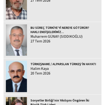
27 Tem 2026
BU SÜREÇ TÜRKİYE’Yİ NEREYE GÖTÜRÜR?
HAKLI ENDİŞELERİMİZ...
Muharrem GÜNAY (SIDDIKOĞLU)
27 Tem 2026
TÜRKEŞNAME / ALPARSLAN TÜRKEŞ’İN HAYATI
Halim Kaya
20 Tem 2026
Sovyetler Birliği'nin Yıkılışını Öngören İki
Büyük Türk Lideri