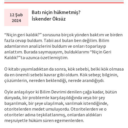
Batı niçin hükmetmiş?
12 Şub
İskender Öksüz
2024
“Niçin geri kaldık?” sorusuna birçok yönden baktım ve birden
fazla cevap buldum. Tabii asıl bulan ben değilim. Bilim
adamlarının analizlerini buldum ve onları toparlayıp
anlattım. Burada saymayayım, bulduklarımı “Niçin Geri
Kaldık?”ta uzunca özetlemiştim.
O kitabı yayımladıktan da sonra, kök sebebi, belki kök olmasa
da en önemli sebebi kavrar gibi oldum. Kök sebep; bilginin,
çözümlerin, nereden beklendiği, nerede arandığıydı.
Öyle anlaşılıyor ki Bilim Devrimi denilen çağa kadar, bütün
dünyada, bir problemle karşılaşıldığında veya bir şey
başarılmak, bir şeye ulaşılmak, varılmak istendiğinde,
otoritelerden medet umuluyordu. Otoritelerden ve o
otoriteler adına teşkilatlanmış, onlardan aldıkları
meşruiyetle hüküm süren egemenlerden.