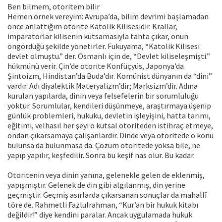
Ben bilmem, otoritem bilir
Hemen örnek vereyim: Avrupa’da, bilim devrimi başlamadan
önce anlattığım otorite Katolik Kilisesidir. Krallar,
imparatorlar kilisenin kutsamasıyla tahta çıkar, onun
öngördüğü şekilde yönetirler. Fukuyama, “Katolik Kilisesi
devlet olmuştu.” der. Osmanlı için de, “Devlet kiliseleşmişti.”
hükmünü verir. Çin’de otorite Konfüçyüs, Japonya’da
Şintoizm, Hindistan’da Buda’dır. Komünist dünyanın da “dini”
vardır. Adı diyalektik Materyalizm’dir; Marksizm’dir. Adına
kurulan yapılarda, dinin veya felsefelerin bir sorumluluğu
yoktur. Sorumlular, kendileri düşünmeye, araştırmaya üşenip
günlük problemleri, hukuku, devletin işleyişini, hatta tarımı,
eğitimi, velhasıl her şeyi o kutsal otoriteden istihraç etmeye,
ondan çıkarsamaya çalışanlardır. Dinde veya otoritede o konu
bulunsa da bulunmasa da. Çözüm otoritede yoksa bile, ne
yapıp yapılır, keşfedilir. Sonra bu keşif nas olur. Bu kadar.
Otoritenin veya dinin yanına, gelenekle gelen de eklenmiş,
yapışmıştır. Gelenek de din gibi algılanmış, din yerine
geçmiştir. Geçmiş asırlarda çıkarsanan sonuçlar da mahallî
töre de. Rahmetli Fazlulrahman, “Kur’an bir hukuk kitabı
değildir!” diye kendini paralar. Ancak uygulamada hukuk