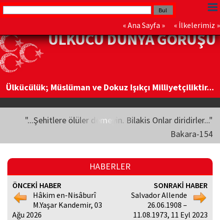
«
Ana Sayfa
» «
İlkelerimiz
»
ÜLKÜCÜ DÜNYA GÖRÜŞÜ
Ülkücülük; Müslüman ve Dokuz Işıkçı Milliyetçiliktir...
"...Şehitlere ölüler demeyin. Bilakis Onlar diridirler..."
Bakara-154
HABERLER
ÖNCEKİ HABER
SONRAKİ HABER
Hâkim en-Nisâburî
Salvador Allende
M.Yaşar Kandemir, 03
26.06.1908 –
Ağu 2026
11.08.1973, 11 Eyl 2023