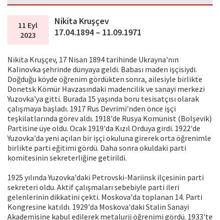
Nikita Kruşçev
11 Eyl
17.04.1894 – 11.09.1971
2023
Nikita Kruşçev, 17 Nisan 1894 tarihinde Ukrayna'nın
Kalinovka şehrinde dünyaya geldi. Babası maden işçisiydi.
Doğduğu köyde öğrenim gördükten sonra, ailesiyle birlikte
Donetsk Kömür Havzasındaki madencilik ve sanayi merkezi
Yuzovka'ya gitti. Burada 15 yaşında boru tesisatçısı olarak
çalışmaya başladı. 1917 Rus Devrimi'nden önce işçi
teşkilatlarında görev aldı. 1918'de Rusya Komünist (Bolşevik)
Partisine üye oldu. Ocak 1919'da Kızıl Orduya girdi. 1922'de
Yuzovka'da yeni açılan bir işçi okuluna girerek orta öğrenimle
birlikte parti eğitimi gördü. Daha sonra okuldaki parti
komitesinin sekreterliğine getirildi.
1925 yılında Yuzovka'daki Petrovski-Mariinsk ilçesinin parti
sekreteri oldu. Aktif çalışmaları sebebiyle parti ileri
gelenlerinin dikkatini çekti. Moskova'da toplanan 14. Parti
Kongresine katıldı. 1929'da Moskova'daki Stalin Sanayi
Akademisine kabul edilerek metalurji öğrenimi gördü. 1933'te