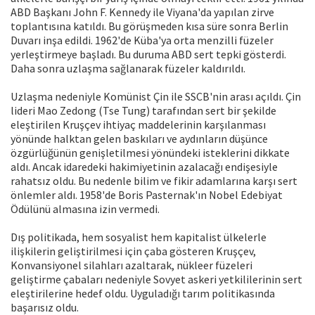
ABD Başkanı John F. Kennedy ile Viyana'da yapılan zirve
toplantısına katıldı. Bu görüşmeden kısa süre sonra Berlin
Duvarı inşa edildi. 1962'de Küba'ya orta menzilli füzeler
yerleştirmeye başladı. Bu duruma ABD sert tepki gösterdi.
Daha sonra uzlaşma sağlanarak füzeler kaldırıldı.
Uzlaşma nedeniyle Komünist Çin ile SSCB'nin arası açıldı. Çin
lideri Mao Zedong (Tse Tung) tarafından sert bir şekilde
eleştirilen Kruşçev ihtiyaç maddelerinin karşılanması
yönünde halktan gelen baskıları ve aydınların düşünce
özgürlüğünün genişletilmesi yönündeki isteklerini dikkate
aldı. Ancak idaredeki hakimiyetinin azalacağı endişesiyle
rahatsız oldu. Bu nedenle bilim ve fikir adamlarına karşı sert
önlemler aldı. 1958'de Boris Pasternak'ın Nobel Edebiyat
Ödülünü almasına izin vermedi.
Dış politikada, hem sosyalist hem kapitalist ülkelerle
ilişkilerin geliştirilmesi için çaba gösteren Kruşçev,
Konvansiyonel silahları azaltarak, nükleer füzeleri
geliştirme çabaları nedeniyle Sovyet askeri yetkililerinin sert
eleştirilerine hedef oldu. Uyguladığı tarım politikasında
başarısız oldu.