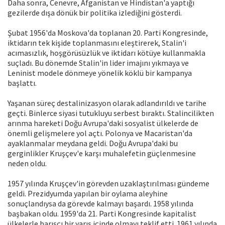
Daha sonra, Cenevre, Afganistan ve Hindistan'a yaptığı
gezilerde dışa dönük bir politika izlediğini gösterdi.
Şubat 1956'da Moskova'da toplanan 20. Parti Kongresinde,
iktidarın tek kişide toplanmasını eleştirerek, Stalin'i
acımasızlık, hoşgörüsüzlük ve iktidarı kötüye kullanmakla
suçladı. Bu dönemde Stalin'in lider imajını yıkmaya ve
Leninist modele dönmeye yönelik köklü bir kampanya
başlattı.
Yaşanan süreç destalinizasyon olarak adlandırıldı ve tarihe
geçti. Binlerce siyasi tutukluyu serbest bıraktı. Stalincilikten
arınma hareketi Doğu Avrupa'daki sosyalist ülkelerde de
önemli gelişmelere yol açtı. Polonya ve Macaristan'da
ayaklanmalar meydana geldi. Doğu Avrupa'daki bu
gerginlikler Kruşçev'e karşı muhalefetin güçlenmesine
neden oldu.
1957 yılında Kruşçev'in görevden uzaklaştırılması gündeme
geldi. Prezidyumda yapılan bir oylama aleyhine
sonuçlandıysa da görevde kalmayı başardı. 1958 yılında
başbakan oldu. 1959'da 21. Parti Kongresinde kapitalist
ülkelerle barışçı bir yarış içinde olmayı teklif etti. 1961 yılında