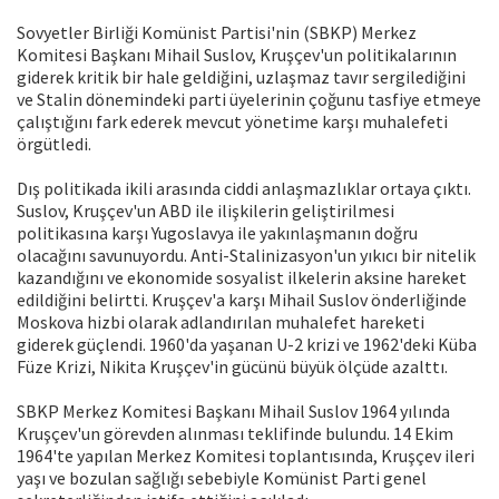
Sovyetler Birliği Komünist Partisi'nin (SBKP) Merkez
Komitesi Başkanı Mihail Suslov, Kruşçev'un politikalarının
giderek kritik bir hale geldiğini, uzlaşmaz tavır sergilediğini
ve Stalin dönemindeki parti üyelerinin çoğunu tasfiye etmeye
çalıştığını fark ederek mevcut yönetime karşı muhalefeti
örgütledi.
Dış politikada ikili arasında ciddi anlaşmazlıklar ortaya çıktı.
Suslov, Kruşçev'un ABD ile ilişkilerin geliştirilmesi
politikasına karşı Yugoslavya ile yakınlaşmanın doğru
olacağını savunuyordu. Anti-Stalinizasyon'un yıkıcı bir nitelik
kazandığını ve ekonomide sosyalist ilkelerin aksine hareket
edildiğini belirtti. Kruşçev'a karşı Mihail Suslov önderliğinde
Moskova hizbi olarak adlandırılan muhalefet hareketi
giderek güçlendi. 1960'da yaşanan U-2 krizi ve 1962'deki Küba
Füze Krizi, Nikita Kruşçev'in gücünü büyük ölçüde azalttı.
SBKP Merkez Komitesi Başkanı Mihail Suslov 1964 yılında
Kruşçev'un görevden alınması teklifinde bulundu. 14 Ekim
1964'te yapılan Merkez Komitesi toplantısında, Kruşçev ileri
yaşı ve bozulan sağlığı sebebiyle Komünist Parti genel