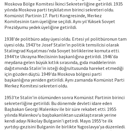
Moskova Bölge Komitesi İkinci Sekreterliğine getirildi. 1935
yılında Moskova parti teşkilatının birinci sekreteri oldu.
Komünist Partinin 17. Parti Kongresinde, Merkez
Komitesinin tam üyeliğine seçildi. Aynı yıl Yüksek Sovyet
Prezidyumu yedek üyeliğine getirildi.
1938'de politbüro aday üyesi oldu. Ertesi yıl politbüronun tam
üyesi oldu. 1943'te Josef Stalin'in politik temsilcisi olarak
Stalingrad Kuşatması'nda Sovyet birliklerine komuta etti.
1944'te Ukrayna Meclisinin başkanlığına getirildi. 1946'da
meydana gelen büyük kıtlık sırasında, gıda maddelerinin
dağıtımında Stalin'in isteği doğrultusunda hareket etmediği
için gözden düştü. 1949'da Moskova bölgesi parti
başkanlığına yeniden getirildi. Aynı zamanda Komünist Parti
Merkez Komitesi sekreteri oldu.
1953'te Stalin'in ölümünden sonra Komünist Partinin birinci
sekreterliğine getirildi. Bu dönemde devleti idare eden
Başbakan Georgi Malenkov ile bir süre rekabet etti. 1955
yılında Malenkov'u başbakanlıktan uzaklaştırarak yerine
kendi adayı Nikolay Bulganin'i getirdi. Mayıs 1955'te ilk
yurtdışı gezisini Bulganin ile birlikte Yugoslavya'ya düzenledi.