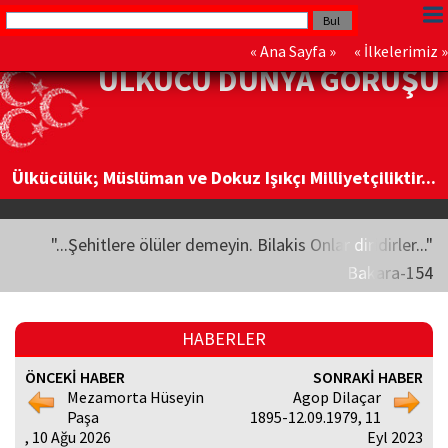
«
Ana Sayfa
» «
İlkelerimiz
»
ÜLKÜCÜ DÜNYA GÖRÜŞÜ
Ülkücülük; Müslüman ve Dokuz Işıkçı Milliyetçiliktir...
"...Şehitlere ölüler demeyin. Bilakis Onlar diridirler..."
Bakara-154
HABERLER
ÖNCEKİ HABER
SONRAKİ HABER
Mezamorta Hüseyin
Agop Dilaçar
Paşa
1895-12.09.1979, 11
, 10 Ağu 2026
Eyl 2023