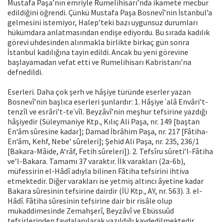
Mustafa Paşa’nın emriyle Rumelihisarı’nda ikamete mecbur
edildiğini öğrendi. Çünkü Mustafa Paşa Bosnevî’nin İstanbul’a
gelmesini istemiyor, Halep’teki bazı uygunsuz durumları
hükümdara anlatmasından endişe ediyordu. Bu sırada kadılık
görevi uhdesinden alınmakla birlikte birkaç gün sonra
İstanbul kadılığına tayin edildi. Ancak bu yeni görevine
başlayamadan vefat etti ve Rumelihisarı Kabristanı’na
defnedildi.
Eserleri. Daha çok şerh ve hâşiye türünde eserler yazan
Bosnevî’nin başlıca eserleri şunlardır: 1. Hâşiye ʿalâ Envâri’t-
tenzîl ve esrâri’t-teʾvîl. Beyzâvî’nin meşhur tefsirine yazdığı
hâşiyedir (Süleymaniye Ktp., Kılıç Ali Paşa, nr. 149 [baştan
En‘âm sûresine kadar]; Damad İbrâhim Paşa, nr. 217 [Fâtiha-
En‘âm, Kehf, Nebe’ sûreleri]; Şehid Ali Paşa, nr. 235, 236/1
[Bakara-Mâide, A‘râf, Fetih sûreleri]). 2. Tefsîru sûreti’l-Fâtiha
ve’l-Bakara. Tamamı 37 varaktır. İlk varakları (2a-6b),
müfessirin el-Hâdî adıyla bilinen Fâtiha tefsirini ihtiva
etmektedir. Diğer varakları ise yetmiş altıncı âyetine kadar
Bakara sûresinin tefsirine dairdir (İÜ Ktp., AY, nr. 563). 3. el-
Hâdî. Fâtiha sûresinin tefsirine dair bir risâle olup
mukaddimesinde Zemahşerî, Beyzâvî ve Ebüssuûd
tefsirlerinden faydalanılarak yazıldığı kaydedilmektedir