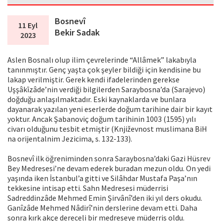
Bosnevî
11 Eyl
Bekir Sadak
2023
Aslen Bosnalı olup ilim çevrelerinde “Allâmek” lakabıyla
tanınmıştır. Genç yaşta çok şeyler bildiği için kendisine bu
lakap verilmiştir. Gerek kendi ifadelerinden gerekse
Uşşâkīzâde’nin verdiği bilgilerden Saraybosna’da (Sarajevo)
doğduğu anlaşılmaktadır. Eski kaynaklarda ve bunlara
dayanarak yazılan yeni eserlerde doğum tarihine dair bir kayıt
yoktur. Ancak Şabanoviç doğum tarihinin 1003 (1595) yılı
civarı olduğunu tesbit etmiştir (Književnost muslimana BiH
na orijentalnim Jezicima, s. 132-133).
Bosnevî ilk öğreniminden sonra Saraybosna’daki Gazi Hüsrev
Bey Medresesi’ne devam ederek buradan mezun oldu. On yedi
yaşında iken İstanbul’a gitti ve Silâhdar Mustafa Paşa’nın
tekkesine intisap etti. Sahn Medresesi müderrisi
Sadreddinzâde Mehmed Emin Şirvânî’den iki yıl ders okudu.
Ganîzâde Mehmed Nâdirî’nin derslerine devam etti. Daha
sonra kırk akçe dereceli bir medreseye müderris oldu.