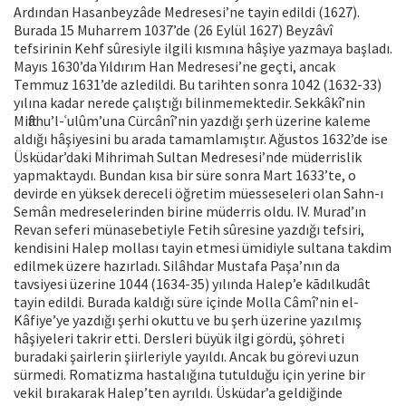
Ardından Hasanbeyzâde Medresesi’ne tayin edildi (1627).
Burada 15 Muharrem 1037’de (26 Eylül 1627) Beyzâvî
tefsirinin Kehf sûresiyle ilgili kısmına hâşiye yazmaya başladı.
Mayıs 1630’da Yıldırım Han Medresesi’ne geçti, ancak
Temmuz 1631’de azledildi. Bu tarihten sonra 1042 (1632-33)
yılına kadar nerede çalıştığı bilinmemektedir. Sekkâkî’nin
Miftâhu’l-ʿulûm’una Cürcânî’nin yazdığı şerh üzerine kaleme
aldığı hâşiyesini bu arada tamamlamıştır. Ağustos 1632’de ise
Üsküdar’daki Mihrimah Sultan Medresesi’nde müderrislik
yapmaktaydı. Bundan kısa bir süre sonra Mart 1633’te, o
devirde en yüksek dereceli öğretim müesseseleri olan Sahn-ı
Semân medreselerinden birine müderris oldu. IV. Murad’ın
Revan seferi münasebetiyle Fetih sûresine yazdığı tefsiri,
kendisini Halep mollası tayin etmesi ümidiyle sultana takdim
edilmek üzere hazırladı. Silâhdar Mustafa Paşa’nın da
tavsiyesi üzerine 1044 (1634-35) yılında Halep’e kādılkudât
tayin edildi. Burada kaldığı süre içinde Molla Câmî’nin el-
Kâfiye’ye yazdığı şerhi okuttu ve bu şerh üzerine yazılmış
hâşiyeleri takrir etti. Dersleri büyük ilgi gördü, şöhreti
buradaki şairlerin şiirleriyle yayıldı. Ancak bu görevi uzun
sürmedi. Romatizma hastalığına tutulduğu için yerine bir
vekil bırakarak Halep’ten ayrıldı. Üsküdar’a geldiğinde