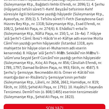
(Süleymaniye Ktp., Bağdatlı Vehbi Efendi, nr. 2096/1). 4. Şerhu
(Hâşiyetü) tefsîri sûreti’l-Kehf. Beyzâvî tefsirinin Kehf
sûresiyle ilgili bölümüne yazdığı hâşiyedir (Süleymaniye Ktp.,
Ayasofya, nr. 359/2). 5. Tefsîru sûreti’l-Feth (Saraybosna Gazi
Hüsrev Bey Ktp., nr. 1318; Süleymaniye Ktp., Esad Efendi, nr.
108/2, Şehid Ali Paşa, nr. 274/6). 6. Ehâdîsü’l-erbaʿîn
(Süleymaniye Ktp., Nâfiz Paşa, nr. 150/1, vr. 1b-4a). 7. Hâşiye
ʿalâ Şerhi’l-Câmî. İbnü’l-Hâcib’in el-Kâfiye adlı eserine Molla
Câmî’nin yazdığı şerhin hâşiyesidir (İstanbul 1318, aynı
mahiyette bir hâşiye olan el-Muharrem adlı eserin
kenarında). 8. Hâşiye ʿalâ Şerhi’l-Miftâh. Sekkâkî’nin Miftâhu’l-
ʿulûm’una Seyyid Şerif Cürcânî’nin yazdığı şerhin hâşiyesidir
(Süleymaniye Ktp., Kılıç Ali Paşa, nr. 856; Cârullah Efendi, nr.
1789, 1797; Damad İbrâhim Paşa, nr. 993; Fâtih, nr. 4587). 9.
Şerhu’ş-Şemsiyye. Necmeddin Ali b. Ömer el-Kâtibî’nin
mantığa dair er-Risâletü’ş-Şemsiyye’sinin şerhidir
(Süleymaniye Ktp., Lâleli, nr. 2658, 2661; Hamidiye, nr. 819;
Fâtih, nr. 3355; Şehid Ali Paşa, nr. 1791). 10. Hayâtü’l-hayevân
Tercümesi. Demîrî’nin (ö. 808/1405) eserinin tercümesidir
(Süleymaniye Ktp., Şehid Ali Paşa, nr. 1823).
SON YAZI