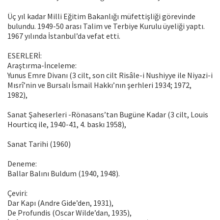
Üç yıl kadar Milli Eğitim Bakanlığı müfettişliği görevinde
bulundu. 1949-50 arası Talim ve Terbiye Kurulu üyeliği yaptı.
1967 yılında İstanbul’da vefat etti.
ESERLERİ:
Araştırma-İnceleme:
Yunus Emre Divanı (3 cilt, son cilt Risâle-i Nushiyye ile Niyazi-i
Mısrî’nin ve Bursalı İsmail Hakkı’nın şerhleri 1934; 1972,
1982),
Sanat Şaheserleri -Rönasans’tan Bugüne Kadar (3 cilt, Louis
Hourticq ile, 1940-41, 4. baskı 1958),
Sanat Tarihi (1960)
Deneme:
Ballar Balını Buldum (1940, 1948).
Çeviri:
Dar Kapı (Andre Gide’den, 1931),
De Profundis (Oscar Wilde’dan, 1935),