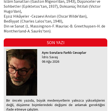
İslâm Sanatları (Gaston Migeon’dan, 1943), Düşünceler ve
Sohbetler (Epiktetos’tan, 1937), Doksanüç İhtilali (Victor
Hugo’dan),
Eşsiz Hikâyeler -Cezaevi Anıları (Oscar Wilde’dan),
Bedîiyyat (Charles Lalos’tan, 1940),
Din ve Sanat (L. Massingnon-F. Mauriac-B. Greethuysen-H. de
Montherland-A. Saurès’ten).
SON YAZI
Aynı Sorulara Farklı Cevaplar
İdris Savaş
06 Ağu 2026
Bir önceki yazıda, büyük medeniyetlerin yalnızca yükselişlerini
değil, düşünme biçimlerindeki değişimi de anlamak gerektiğini
ifade etmeye çalıştım.