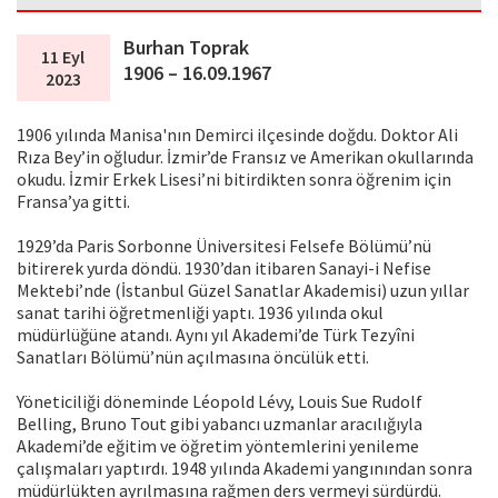
Burhan Toprak
11 Eyl
1906 – 16.09.1967
2023
1906 yılında Manisa'nın Demirci ilçesinde doğdu. Doktor Ali
Rıza Bey’in oğludur. İzmir’de Fransız ve Amerikan okullarında
okudu. İzmir Erkek Lisesi’ni bitirdikten sonra öğrenim için
Fransa’ya gitti.
1929’da Paris Sorbonne Üniversitesi Felsefe Bölümü’nü
bitirerek yurda döndü. 1930’dan itibaren Sanayi-i Nefise
Mektebi’nde (İstanbul Güzel Sanatlar Akademisi) uzun yıllar
sanat tarihi öğretmenliği yaptı. 1936 yılında okul
müdürlüğüne atandı. Aynı yıl Akademi’de Türk Tezyîni
Sanatları Bölümü’nün açılmasına öncülük etti.
Yöneticiliği döneminde Léopold Lévy, Louis Sue Rudolf
Belling, Bruno Tout gibi yabancı uzmanlar aracılığıyla
Akademi’de eğitim ve öğretim yöntemlerini yenileme
çalışmaları yaptırdı. 1948 yılında Akademi yangınından sonra
müdürlükten ayrılmasına rağmen ders vermeyi sürdürdü.