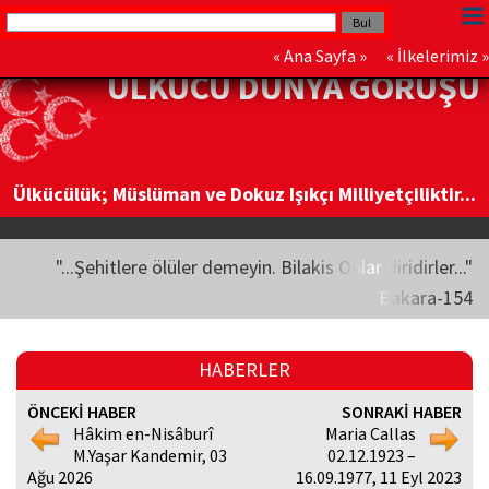
«
Ana Sayfa
» «
İlkelerimiz
»
ÜLKÜCÜ DÜNYA GÖRÜŞÜ
Ülkücülük; Müslüman ve Dokuz Işıkçı Milliyetçiliktir...
"...Şehitlere ölüler demeyin. Bilakis Onlar diridirler..."
Bakara-154
HABERLER
ÖNCEKİ HABER
SONRAKİ HABER
Hâkim en-Nisâburî
Maria Callas
M.Yaşar Kandemir, 03
02.12.1923 –
Ağu 2026
16.09.1977, 11 Eyl 2023