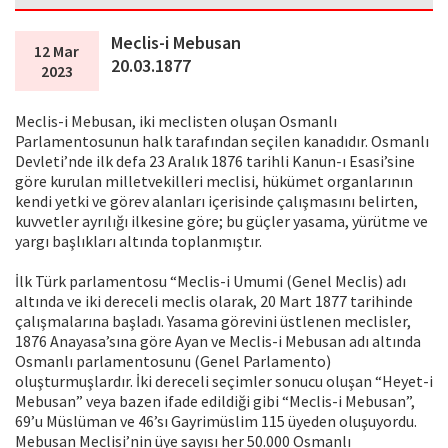
Meclis-i Mebusan
12 Mar
20.03.1877
2023
Meclis-i Mebusan, iki meclisten oluşan Osmanlı
Parlamentosunun halk tarafından seçilen kanadıdır. Osmanlı
Devleti’nde ilk defa 23 Aralık 1876 tarihli Kanun-ı Esasi’sine
göre kurulan milletvekilleri meclisi, hükümet organlarının
kendi yetki ve görev alanları içerisinde çalışmasını belirten,
kuvvetler ayrılığı ilkesine göre; bu güçler yasama, yürütme ve
yargı başlıkları altında toplanmıştır.
İlk Türk parlamentosu “Meclis-i Umumi (Genel Meclis) adı
altında ve iki dereceli meclis olarak, 20 Mart 1877 tarihinde
çalışmalarına başladı. Yasama görevini üstlenen meclisler,
1876 Anayasa’sına göre Ayan ve Meclis-i Mebusan adı altında
Osmanlı parlamentosunu (Genel Parlamento)
oluşturmuşlardır. İki dereceli seçimler sonucu oluşan “Heyet-i
Mebusan” veya bazen ifade edildiği gibi “Meclis-i Mebusan”,
69’u Müslüman ve 46’sı Gayrimüslim 115 üyeden oluşuyordu.
Mebusan Meclisi’nin üye sayısı her 50.000 Osmanlı