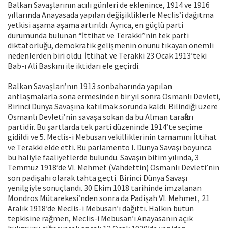
Balkan Savaşlarının acılı günleri de eklenince, 1914 ve 1916
yıllarında Anayasada yapılan değişikliklerle Meclis’i dağıtma
yetkisi aşama aşama artırıldı. Ayrıca, en güçlü parti
durumunda bulunan “İttihat ve Terakki”nin tek parti
diktatörlüğü, demokratik gelişmenin önünü tıkayan önemli
nedenlerden biri oldu. İttihat ve Terakki 23 Ocak 1913’teki
Bab-ı Ali Baskını ile iktidarı ele geçirdi.
Balkan Savaşları’nın 1913 sonbaharında yapılan
antlaşmalarla sona ermesinden bir yıl sonra Osmanlı Devleti,
Birinci Dünya Savaşına katılmak sorunda kaldı. Bilindiği üzere
Osmanlı Devleti’nin savaşa sokan da bu Alman taraftarı
partidir. Bu şartlarda tek parti düzeninde 1914’te seçime
gidildi ve 5. Meclis-i Mebusan vekilliklerinin tamamını İttihat
ve Terakki elde etti. Bu parlamento I. Dünya Savaşı boyunca
bu haliyle faaliyetlerde bulundu. Savaşın bitim yılında, 3
Temmuz 1918’de VI. Mehmet (Vahdettin) Osmanlı Devleti’nin
son padişahı olarak tahta geçti. Birinci Dünya Savaşı
yenilgiyle sonuçlandı. 30 Ekim 1018 tarihinde imzalanan
Mondros Mütarekesi’nden sonra da Padişah VI. Mehmet, 21
Aralık 1918’de Meclis-i Mebusan’ı dağıttı. Halkın bütün
tepkisine rağmen, Meclis-i Mebusan’ı Anayasanın açık