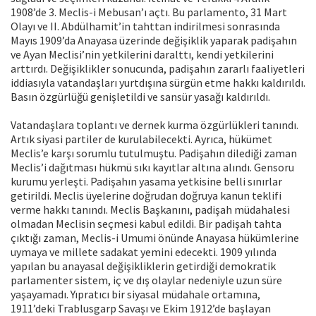
1908’de 3. Meclis-i Mebusan’ı açtı. Bu parlamento, 31 Mart
Olayı ve II. Abdülhamit’in tahttan indirilmesi sonrasında
Mayıs 1909’da Anayasa üzerinde değişiklik yaparak padişahın
ve Ayan Meclisi’nin yetkilerini daralttı, kendi yetkilerini
arttırdı. Değişiklikler sonucunda, padişahın zararlı faaliyetleri
iddiasıyla vatandaşları yurtdışına sürgün etme hakkı kaldırıldı.
Basın özgürlüğü genişletildi ve sansür yasağı kaldırıldı.
Vatandaşlara toplantı ve dernek kurma özgürlükleri tanındı.
Artık siyasi partiler de kurulabilecekti. Ayrıca, hükümet
Meclis’e karşı sorumlu tutulmuştu. Padişahın dilediği zaman
Meclis’i dağıtması hükmü sıkı kayıtlar altına alındı. Gensoru
kurumu yerleşti. Padişahın yasama yetkisine belli sınırlar
getirildi. Meclis üyelerine doğrudan doğruya kanun teklifi
verme hakkı tanındı. Meclis Başkanını, padişah müdahalesi
olmadan Meclisin seçmesi kabul edildi. Bir padişah tahta
çıktığı zaman, Meclis-i Umumi önünde Anayasa hükümlerine
uymaya ve millete sadakat yemini edecekti. 1909 yılında
yapılan bu anayasal değişikliklerin getirdiği demokratik
parlamenter sistem, iç ve dış olaylar nedeniyle uzun süre
yaşayamadı. Yıpratıcı bir siyasal müdahale ortamına,
1911’deki Trablusgarp Savaşı ve Ekim 1912’de başlayan