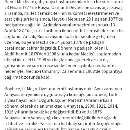
Genel Meclis’in çalışmaya başlamasından kısa bir süre sonra
23 Nisan 1877’de Rusya, Osmanlı Devleti’ne savaş açtı. Savaş
sırasında, millet temsilcilerinin hükümeti eleştirmeleri ve
sert çıkışları karşısında, Heyet-i Mebusan 28 Haziran 1877’de
padişahça dağıtıldı. Ardından yapılan seçimler sonucu 13
Aralık 1877’de, Türk tarihinin ikinci millet temsilcileri meclisi
toplandı. Ancak, Rus savaşının kötü bir şekilde gelişmesi
üzerine, bu yeni Meclis de 14 Şubat 1878’de padişah
tarafından tekrar dağıtıldı. Dönemin padişahı olan II.
Abdülhamit 1878’den 1908 yılına kadar Meclis’i toplamadan
ülkeyi idare etti. 1908 yılı başlarında giderek artan dış
gelişmeler ve son derece şiddetlenen aydınlar muhalefeti
nedeniyle, Meclis-i Umumi’yi 23 Temmuz 1908’de toplantıya
çağırmak zorunda kaldı.
Böylece, II. Meşrutiyet dönemi başlamış oldu. Aynı zamanda
Anayasanın yeniden uygulamaya konduğu bu dönem, Türk
siyasi hayatında “Özgürlükçüler Partisi” (Ahrar Fırkası)
dönemi olarak da anılmaktadır. Anayasa, 1909, 1912, 1914,
1916 yıllarında sekiz kez değiştirildi. Bu yolla 1876
Anayasasının yapısı çoğu kez önemli değişikliklere uğradı.
İttihat ve Terakki Partisi’nin katıldığı seçimlerde çoğunluğu
sağladı ve seçimleri kazandı. İttihat ve Terakki 4 Aralık