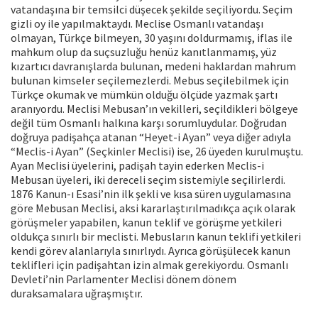
vatandaşına bir temsilci düşecek şekilde seçiliyordu. Seçim
gizli oy ile yapılmaktaydı. Meclise Osmanlı vatandaşı
olmayan, Türkçe bilmeyen, 30 yaşını doldurmamış, iflas ile
mahkum olup da suçsuzluğu henüz kanıtlanmamış, yüz
kızartıcı davranışlarda bulunan, medeni haklardan mahrum
bulunan kimseler seçilemezlerdi. Mebus seçilebilmek için
Türkçe okumak ve mümkün olduğu ölçüde yazmak şartı
aranıyordu. Meclisi Mebusan’ın vekilleri, seçildikleri bölgeye
değil tüm Osmanlı halkına karşı sorumluydular. Doğrudan
doğruya padişahça atanan “Heyet-i Ayan” veya diğer adıyla
“Meclis-i Ayan” (Seçkinler Meclisi) ise, 26 üyeden kurulmuştu.
Ayan Meclisi üyelerini, padişah tayin ederken Meclis-i
Mebusan üyeleri, iki dereceli seçim sistemiyle seçilirlerdi.
1876 Kanun-ı Esasi’nin ilk şekli ve kısa süren uygulamasına
göre Mebusan Meclisi, aksi kararlaştırılmadıkça açık olarak
görüşmeler yapabilen, kanun teklif ve görüşme yetkileri
oldukça sınırlı bir meclisti. Mebusların kanun teklifi yetkileri
kendi görev alanlarıyla sınırlıydı. Ayrıca görüşülecek kanun
teklifleri için padişahtan izin almak gerekiyordu. Osmanlı
Devleti’nin Parlamenter Meclisi dönem dönem
duraksamalara uğraşmıştır.