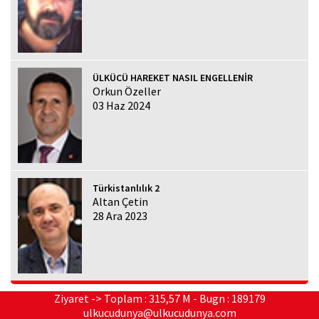
ÜLKÜCÜ HAREKET NASIL ENGELLENİR
Orkun Özeller
03 Haz 2024
Türkistanlılık 2
Altan Çetin
28 Ara 2023
Ziyaret -> Toplam : 315,57 M - Bugn : 189179
ulkucudunya@ulkucudunya.com