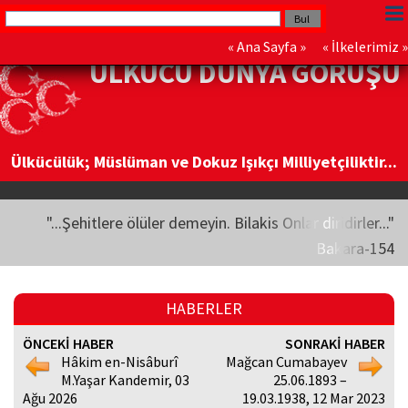
«
Ana Sayfa
» «
İlkelerimiz
»
ÜLKÜCÜ DÜNYA GÖRÜŞÜ
Ülkücülük; Müslüman ve Dokuz Işıkçı Milliyetçiliktir...
"...Şehitlere ölüler demeyin. Bilakis Onlar diridirler..."
Bakara-154
HABERLER
ÖNCEKİ HABER
SONRAKİ HABER
Hâkim en-Nisâburî
Mağcan Cumabayev
M.Yaşar Kandemir, 03
25.06.1893 –
Ağu 2026
19.03.1938, 12 Mar 2023