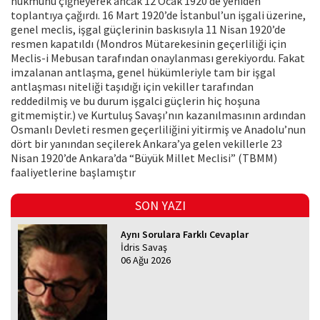
hükmünü çiğneyerek ancak 12 Ocak 1920’de yeniden
toplantıya çağırdı. 16 Mart 1920’de İstanbul’un işgali üzerine,
genel meclis, işgal güçlerinin baskısıyla 11 Nisan 1920’de
resmen kapatıldı (Mondros Mütarekesinin geçerliliği için
Meclis-i Mebusan tarafından onaylanması gerekiyordu. Fakat
imzalanan antlaşma, genel hükümleriyle tam bir işgal
antlaşması niteliği taşıdığı için vekiller tarafından
reddedilmiş ve bu durum işgalci güçlerin hiç hoşuna
gitmemiştir.) ve Kurtuluş Savaşı’nın kazanılmasının ardından
Osmanlı Devleti resmen geçerliliğini yitirmiş ve Anadolu’nun
dört bir yanından seçilerek Ankara’ya gelen vekillerle 23
Nisan 1920’de Ankara’da “Büyük Millet Meclisi” (TBMM)
faaliyetlerine başlamıştır
SON YAZI
Aynı Sorulara Farklı Cevaplar
İdris Savaş
06 Ağu 2026