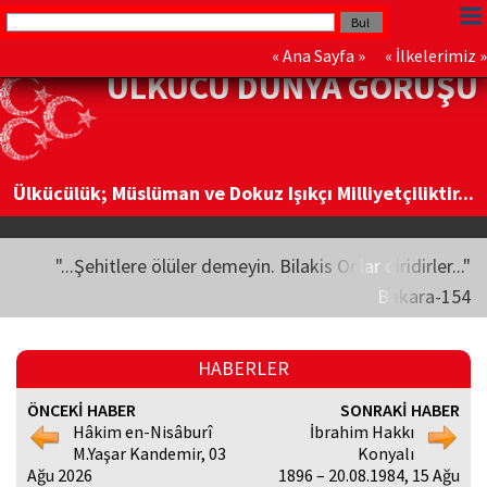
«
Ana Sayfa
» «
İlkelerimiz
»
ÜLKÜCÜ DÜNYA GÖRÜŞÜ
Ülkücülük; Müslüman ve Dokuz Işıkçı Milliyetçiliktir...
"...Şehitlere ölüler demeyin. Bilakis Onlar diridirler..."
Bakara-154
HABERLER
ÖNCEKİ HABER
SONRAKİ HABER
Hâkim en-Nisâburî
İbrahim Hakkı
M.Yaşar Kandemir, 03
Konyalı
Ağu 2026
1896 – 20.08.1984, 15 Ağu