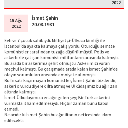
2022
İsmet Şahin
15 Ağu
20.08.1981
2022
Evli ve 7 çocuk sahibiydi. Milliyetçi-Ülkücü kimliği ile
İstanbul’da ayakta kalmaya çalışıyordu. Oturduğu semtte
komünistler tarafından tuzağa düşürülmüştü. Polis ve
askerlerle çatışan komünist militanların arasında kalmıştı.
Bu arada bir askerimiz şehit olmuştu. Askerimizi vuran
meçhul kalmıştı. Bu çatışmada arada kalan İsmet Şahin’de
olayın sorumluları arasında emniyete alınmıştı.
Bu fırsatı kaçırmayan komünistler; İsmet Şahin bizdendir,
askeri o vurdu diyerek iftira atmış ve Ülküdaşımız bu ağır zan
altında kalmıştı.
İsmet Ülküdaşımıza en ağır gelen şey; Bir Türk askerini
vurmakla itham edilmesiydi. Hiçbir zaman bunu kabul
etmedi.
Ne acıdır ki İsmet Şahin bu ağır iftiranın neticesinde idam
edilecekti.