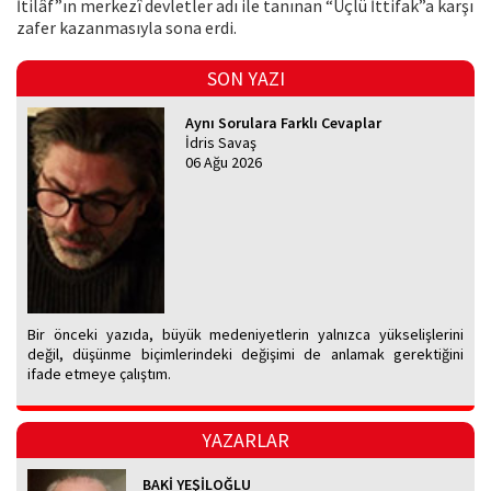
İtilâf”ın merkezî devletler adı ile tanınan “Üçlü İttifak”a karşı
zafer kazanmasıyla sona erdi.
SON YAZI
Aynı Sorulara Farklı Cevaplar
İdris Savaş
06 Ağu 2026
Bir önceki yazıda, büyük medeniyetlerin yalnızca yükselişlerini
değil, düşünme biçimlerindeki değişimi de anlamak gerektiğini
ifade etmeye çalıştım.
YAZARLAR
BAKİ YEŞİLOĞLU