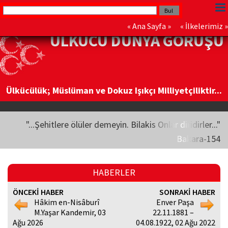
«
Ana Sayfa
» «
İlkelerimiz
»
ÜLKÜCÜ DÜNYA GÖRÜŞÜ
Ülkücülük; Müslüman ve Dokuz Işıkçı Milliyetçiliktir...
"...Şehitlere ölüler demeyin. Bilakis Onlar diridirler..."
Bakara-154
HABERLER
ÖNCEKİ HABER
SONRAKİ HABER
Hâkim en-Nisâburî
Enver Paşa
M.Yaşar Kandemir, 03
22.11.1881 –
Ağu 2026
04.08.1922, 02 Ağu 2022