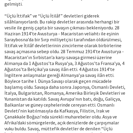
gelmişti.
“Üçlü İttifak” ve “Üçlü İtilâf” devletleri giderek
silâhlanıyorlardı. Bu rakip devletler arasında herhangi bir
vesile ile geniş çapta bir savaşın çıkması bekleniyordu. 28
Haziran 1914’te Avusturya - Macaristan veliahtı ile eşinin
Saraybosna’da bir Sırp milliyetçisi tarafından öldürülmesi,
İttifak ve İtilâf devletlerinin zincirleme olarak birbirlerine
savaş açmasına sebep oldu. 28 Temmuz 1914’te Avusturya -
Macaristan’ın Sırbistan’a karşı savaşa girmesi üzerine
Almanya da 1 Ağustos’ta Rusya’ya, 3 Ağustos’ta Fransa’ya, 4
Ağustos’ta Belçika’ya savaş ilân etti. 4 Ağustos 1914’te
İngiltere anlaşmalar gereği Almanya’ya savaş ilân etti.
Böylece tarihe I. Dünya Savaşı olarak geçen mücadele
başlamış oldu. Savaşa daha sonra Japonya, Osmanlı Devleti,
İtalya, Bulgaristan, Romanya, Amerika Birleşik Devletleri ve
Yunanistan da katıldı. Savaş Avrupa’nın batı, doğu, Galiçya,
Balkanlar ve güney cephelerinde cereyan etti. Osmanlı
Devleti’nin katılmasıyla da Kafkasya, Filistin, Irak ve
Çanakkale Boğazı’nda sürekli muharebeler oldu. Asya ve
Afrika’daki sömürgelerde, açık denizlerde de çarpışmalar
vuku buldu. Savaş, müttefik devletler de denilen “Üçlü