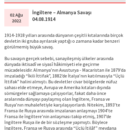
İngiltere – Almanya Savaşı
02 Ağu
04.08.1914
2022
1914-1918 yılları arasında dünyanın çeşitli kıtalarında birçok
devletin iki gruba ayrılarak yaptığı o zamana kadar benzeri
görülmemiş büyük savaş.
Bu savaşın gerçek sebebi, sanayileşmiş ülkeler arasında
dünyada iktisadî ve siyasî hâkimiyeti ele geçirme
mücadelesidir. Almanya’nın Avusturya - Macaristan ile 1879’da
imzaladığı “İkili İttifak”, 1882’de İtalya’nın katılmasıyla “Üçlü
İttifak” halini almıştı. Bu devletler civar bölgelerde nüfuz
sahası elde etmeye, Avrupa ve Amerika kıtaları dışında
sömürgeler sağlamaya çalışıyorlar, fakat daha önce
aralarında dünyayı paylaşmış olan İngiltere, Fransa ve
Rusya’nın muhalefetiyle karşılaşıyorlardı. Nitekim, 1893’te
Fransa ile Rusya arasında imzalanan anlaşmayı 1904’te
Fransa ile İngiltere’nin anlaşması takip etmiş, 1907’de
İngiltere Rusya ile de bir sözleşme yapmıştı. Böylece
İngiltere, Fransa ve Rusya arasında “Üçlü İtilâf” meydana