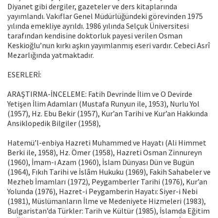
Diyanet gibi dergiler, gazeteler ve ders kitaplarında
yayımlandı. Vakıflar Genel Müdürlüğündeki görevinden 1975
yılında emekliye ayrıldı. 1986 yılında Selçuk Üniversitesi
tarafından kendisine doktorluk payesi verilen Osman
Keskioğlu’nun kırkı aşkın yayımlanmış eseri vardır. Cebeci Asrî
Mezarlığında yatmaktadır.
ESERLERİ:
ARAŞTIRMA-İNCELEME: Fatih Devrinde İlim ve O Devirde
Yetişen İlim Adamları (Mustafa Runyun ile, 1953), Nurlu Yol
(1957), Hz. Ebu Bekir (1957), Kur’an Tarihi ve Kur’an Hakkında
Ansiklopedik Bilgiler (1958),
Hatemü’l-enbiya Hazreti Muhammed ve Hayatı (Ali Himmet
Berki ile, 1958), Hz. Ömer (1958), Hazreti Osman Zinnureyn
(1960), İmam-ı Azam (1960), İslam Dünyası Dün ve Bugün
(1964), Fıkıh Tarihi ve İslâm Hukuku (1969), Fakih Sahabeler ve
Mezheb İmamları (1972), Peygamberler Tarihi (1976), Kur’an
Yolunda (1976), Hazret-i Peygamberin Hayatı: Siyer-i Nebi
(1981), Müslümanların İlme ve Me­deniyete Hizmeleri (1983),
Bul­garistan’da Türkler: Tarih ve Kültür (1985), İslamda Eğitim