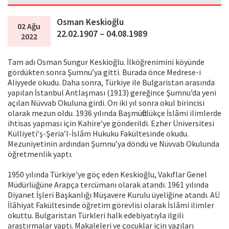
Osman Keskioğlu
02 Ağu
22.02.1907 – 04.08.1989
2022
Tam adı Osman Sungur Keskioğlu. İlköğrenimini köyünde
gördükten sonra Şumnu’ya gitti. Burada önce Medrese-i
Aliyyede okudu. Daha sonra, Türkiye ile Bulgaristan arasında
yapılan İstanbul Antlaşması (1913) gereğince Şumnu’da yeni
açılan Nüvvab Okuluna girdi. On iki yıl sonra okul birincisi
olarak mezun oldu. 1936 yılında Başmüftülükçe İslâmi ilimlerde
ihtisas yapması için Kahire’ye gönderildi. Ezher Üniversitesi
Külliyeti’ş-Şeria’l-İslâm Hukuku Fakültesinde okudu.
Mezuniyetinin ardından Şumnu’ya döndü ve Nüvvab Okulunda
öğretmenlik yaptı.
1950 yılında Türkiye’ye göç eden Keskioğlu, Vakıflar Genel
Müdürlüğüne Arapça tercümanı olarak atandı. 1961 yılında
Diyanet İşleri Başkanlığı Müşavere Kurulu üyeliğine atandı. AÜ
İlâhiyat Fakültesinde öğretim görevlisi olarak İslâmi ilimler
okuttu. Bulgaristan Türkleri halk edebiyatıyla ilgili
araştırmalar yaptı. Makaleleri ve çocuklar için yazıları