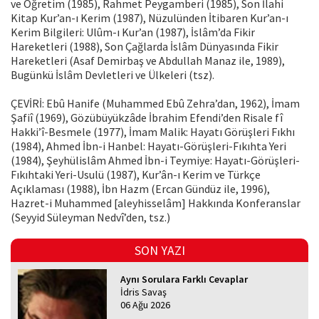
ve Öğre­tim (1985), Rahmet Peygamberi (1985), Son İlahi
Kitap Kur’an-ı Kerim (1987), Nüzulünden İti­baren Kur’an-ı
Kerim Bilgileri: Ulûm-ı Kur’an (1987), İslâm’da Fikir
Hareketleri (1988), Son Çağlar­da İslâm Dünyasında Fikir
Hareketle­ri (Asaf Demirbaş ve Abdullah Manaz ile, 1989),
Bugünkü İslâm Devletleri ve Ülkeleri (tsz).
ÇEVİRİ: Ebû Hanife (Muhammed Ebû Zehra’dan, 1962), İmam
Şafiî (1969), Gözübüyükzâde İbrahim Efendi’den Ri­sale fî
Hakki’î-Besmele (1977), İmam Malik: Hayatı Görüşleri Fıkhı
(1984), Ahmed İbn-i Hanbel: Hayatı-Görüşleri-Fıkıhta Yeri
(1984), Şeyhülislâm Ahmed İbn-i Teymiye: Hayatı-Görüşleri-
Fıkıhtaki Yeri-Usulü (1987), Kur’ân-ı Kerim ve Türkçe
Açıklaması (1988), İbn Hazm (Ercan Gündüz ile, 1996),
Hazret-i Muhammed [aleyhisselâm] Hakkında Kon­feranslar
(Seyyid Süleyman Nedvî’den, tsz.)
SON YAZI
Aynı Sorulara Farklı Cevaplar
İdris Savaş
06 Ağu 2026