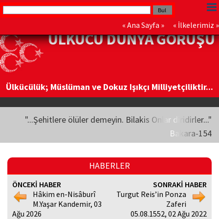
«
Ana Sayfa
» «
İlkelerimiz
»
ÜLKÜCÜ DÜNYA GÖRÜŞÜ
Ülkücülük; Müslüman ve Dokuz Işıkçı Milliyetçiliktir...
"...Şehitlere ölüler demeyin. Bilakis Onlar diridirler..."
Bakara-154
HABERLER
ÖNCEKİ HABER
SONRAKİ HABER
Hâkim en-Nisâburî
Turgut Reis’in Ponza
M.Yaşar Kandemir, 03
Zaferi
Ağu 2026
05.08.1552, 02 Ağu 2022