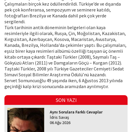
Çalışmaları birçok kez ödüllendirildi. Türkiye’de ve dışarıda
pek çok konferansa, sempozyum ve seminere katıldı,
fotoğrafları Brezilya ve Kanada dahil pek çok yerde
sergilendi.
Türk tarihinin antik döneminin belgeleri olan kaya
resimleriyle ilgili olarak, Rusya, Çin, Moğolistan, Kazakistan,
Kırgızistan, Azerbaycan, Kosova, Macaristan, Avusturya,
Kanada, Brezilya, Hollanda'da çekimler yaptı. Bu çalışmaları,
eşsiz birer kaya resimleri albümü özelliği taşıyan üç önemli
kitabı ortaya çıkardı: Taştaki Türkler (2008), Saymalı Taş –
Gökyüzü Atları (2011) ve Damgaların Göçü – Kurgan (2012).
Taştaki Türkler, 2008 yılı Türkiye Gazeteciler Cemiyeti Sedat
Simavi Sosyal Bilimler Araştırma Ödülü’nü kazandı.
Servet Somuncuoğlu 49 yaşında iken, 6 Ağustos 2013 yılında
geçirdiği kalp krizi sonucunda aramızdan ayrılmıştır.
SON YAZI
Aynı Sorulara Farklı Cevaplar
İdris Savaş
06 Ağu 2026