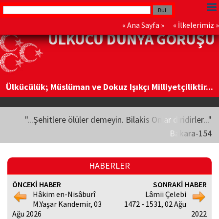
«
Ana Sayfa
» «
İlkelerimiz
»
ÜLKÜCÜ DÜNYA GÖRÜŞÜ
Ülkücülük; Müslüman ve Dokuz Işıkçı Milliyetçiliktir...
"...Şehitlere ölüler demeyin. Bilakis Onlar diridirler..."
Bakara-154
HABERLER
ÖNCEKİ HABER
SONRAKİ HABER
Hâkim en-Nisâburî
Lâmii Çelebi
M.Yaşar Kandemir, 03
1472 - 1531, 02 Ağu
Ağu 2026
2022