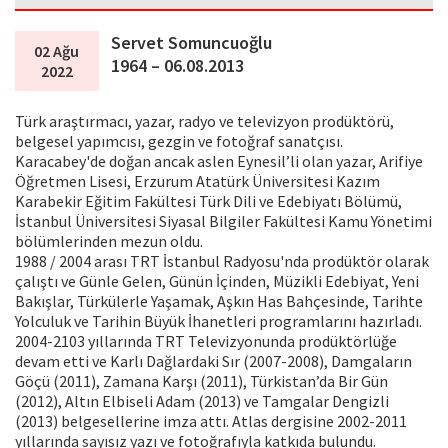
Servet Somuncuoğlu
02 Ağu
1964 – 06.08.2013
2022
Türk araştırmacı, yazar, radyo ve televizyon prodüktörü,
belgesel yapımcısı, gezgin ve fotoğraf sanatçısı.
Karacabey'de doğan ancak aslen Eynesil’li olan yazar, Arifiye
Öğretmen Lisesi, Erzurum Atatürk Üniversitesi Kazım
Karabekir Eğitim Fakültesi Türk Dili ve Edebiyatı Bölümü,
İstanbul Üniversitesi Siyasal Bilgiler Fakültesi Kamu Yönetimi
bölümlerinden mezun oldu.
1988 / 2004 arası TRT İstanbul Radyosu'nda prodüktör olarak
çalıştı ve Günle Gelen, Günün İçinden, Müzikli Edebiyat, Yeni
Bakışlar, Türkülerle Yaşamak, Aşkın Has Bahçesinde, Tarihte
Yolculuk ve Tarihin Büyük İhanetleri programlarını hazırladı.
2004-2103 yıllarında TRT Televizyonunda prodüktörlüğe
devam etti ve Karlı Dağlardaki Sır (2007-2008), Damgaların
Göçü (2011), Zamana Karşı (2011), Türkistan’da Bir Gün
(2012), Altın Elbiseli Adam (2013) ve Tamgalar Dengizli
(2013) belgesellerine imza attı. Atlas dergisine 2002-2011
yıllarında sayısız yazı ve fotoğrafıyla katkıda bulundu.