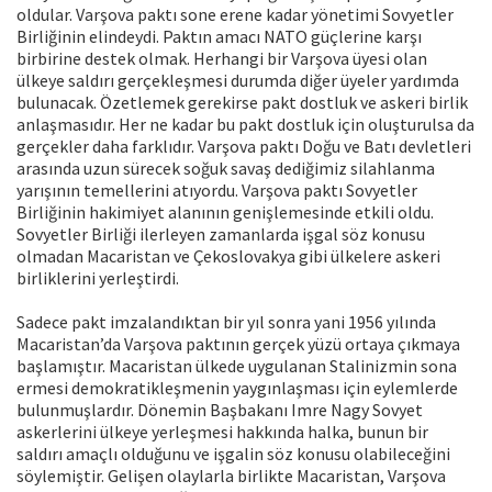
oldular. Varşova paktı sone erene kadar yönetimi Sovyetler
Birliğinin elindeydi. Paktın amacı NATO güçlerine karşı
birbirine destek olmak. Herhangi bir Varşova üyesi olan
ülkeye saldırı gerçekleşmesi durumda diğer üyeler yardımda
bulunacak. Özetlemek gerekirse pakt dostluk ve askeri birlik
anlaşmasıdır. Her ne kadar bu pakt dostluk için oluşturulsa da
gerçekler daha farklıdır. Varşova paktı Doğu ve Batı devletleri
arasında uzun sürecek soğuk savaş dediğimiz silahlanma
yarışının temellerini atıyordu. Varşova paktı Sovyetler
Birliğinin hakimiyet alanının genişlemesinde etkili oldu.
Sovyetler Birliği ilerleyen zamanlarda işgal söz konusu
olmadan Macaristan ve Çekoslovakya gibi ülkelere askeri
birliklerini yerleştirdi.
Sadece pakt imzalandıktan bir yıl sonra yani 1956 yılında
Macaristan’da Varşova paktının gerçek yüzü ortaya çıkmaya
başlamıştır. Macaristan ülkede uygulanan Stalinizmin sona
ermesi demokratikleşmenin yaygınlaşması için eylemlerde
bulunmuşlardır. Dönemin Başbakanı Imre Nagy Sovyet
askerlerini ülkeye yerleşmesi hakkında halka, bunun bir
saldırı amaçlı olduğunu ve işgalin söz konusu olabileceğini
söylemiştir. Gelişen olaylarla birlikte Macaristan, Varşova