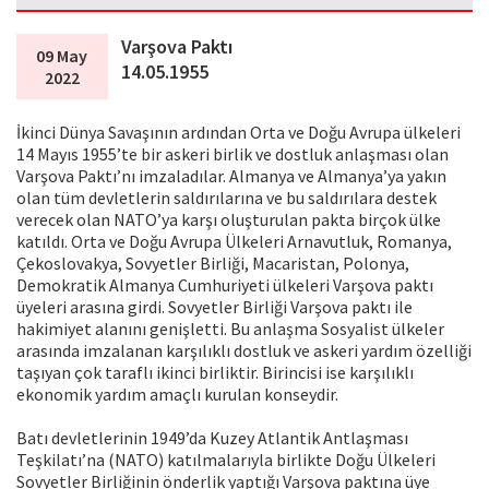
Varşova Paktı
09 May
14.05.1955
2022
İkinci Dünya Savaşının ardından Orta ve Doğu Avrupa ülkeleri
14 Mayıs 1955’te bir askeri birlik ve dostluk anlaşması olan
Varşova Paktı’nı imzaladılar. Almanya ve Almanya’ya yakın
olan tüm devletlerin saldırılarına ve bu saldırılara destek
verecek olan NATO’ya karşı oluşturulan pakta birçok ülke
katıldı. Orta ve Doğu Avrupa Ülkeleri Arnavutluk, Romanya,
Çekoslovakya, Sovyetler Birliği, Macaristan, Polonya,
Demokratik Almanya Cumhuriyeti ülkeleri Varşova paktı
üyeleri arasına girdi. Sovyetler Birliği Varşova paktı ile
hakimiyet alanını genişletti. Bu anlaşma Sosyalist ülkeler
arasında imzalanan karşılıklı dostluk ve askeri yardım özelliği
taşıyan çok taraflı ikinci birliktir. Birincisi ise karşılıklı
ekonomik yardım amaçlı kurulan konseydir.
Batı devletlerinin 1949’da Kuzey Atlantik Antlaşması
Teşkilatı’na (NATO) katılmalarıyla birlikte Doğu Ülkeleri
Sovyetler Birliğinin önderlik yaptığı Varşova paktına üye