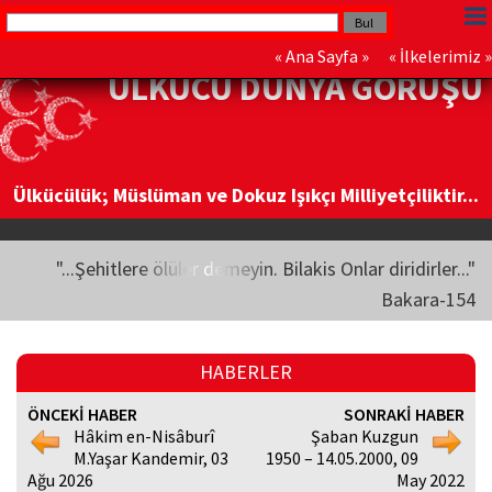
«
Ana Sayfa
» «
İlkelerimiz
»
ÜLKÜCÜ DÜNYA GÖRÜŞÜ
Ülkücülük; Müslüman ve Dokuz Işıkçı Milliyetçiliktir...
"...Şehitlere ölüler demeyin. Bilakis Onlar diridirler..."
Bakara-154
HABERLER
ÖNCEKİ HABER
SONRAKİ HABER
Hâkim en-Nisâburî
Şaban Kuzgun
M.Yaşar Kandemir, 03
1950 – 14.05.2000, 09
Ağu 2026
May 2022