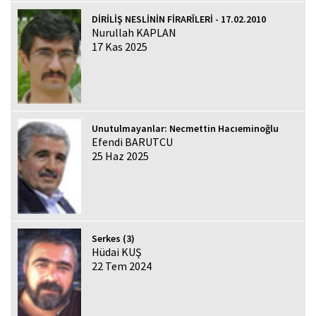
DİRİLİŞ NESLİNİN FİRARÎLERİ - 17.02.2010
Nurullah KAPLAN
17 Kas 2025
Unutulmayanlar: Necmettin Hacıeminoğlu
Efendi BARUTCU
25 Haz 2025
Serkes (3)
Hüdai KUŞ
22 Tem 2024