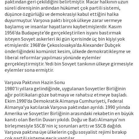
paktından geri çekildiğini belirtmiştir. Macar halkının uzun
süreli direnişinin ardından hükümet çok partili sistemi,
düşünce özgürlüğü ve demokrasiyi kabul ettiğini halka
duyurmuştur. Varşova paktı birçok ülkeye zarar vermeye
başlamış ve insanlar hayatlarını kaybetmişlerdir. Kasım
1956’da Budapeşte’de gerçekleştirilen isyanı bastırmak
isteyen Sovyet askerleri iki gün içerisinde üç bin kişiyi yok
etmişlerdir. 1968’de Çekoslovakya’da Alexander Dubçek
önderliğindeki komünist kesim, ülkede demokratikleşme ve
liberal reformlar yapılması yönünde eylemler
gerçekleştirmiştir. Yedi bin Sovyet tankının ülkeye girmesiyle
eylemler sona ermiştir.
Varşova Paktının Hazin Sonu
1980’li yıllara gelindiğinde, uygulanan Sovyetler Birliğinin
ağır politikaları göze batmaya ve rahatsız etmeye başladı.
Ekim 1990’da Demokratik Almanya Cumhuriyeti, Federal
Almanya’ya katılarak Varşova paktından ayrıldı. 1990 yılında
Amerika ve Sovyetler Birliğinin arasındaki rekabetin en büyük
kanıtı olan Berlin Duvarı yıkıldı. Doğu ve Batı Almanya’nın
birleşmesiyle SSCB’nin iç sorunları arttı ve SSCB dağıldı.
Varşova paktına üye ülkelerin çoğu sosyalist rejimi bırakıp
çok partili sisteme geçiş yaptılar.