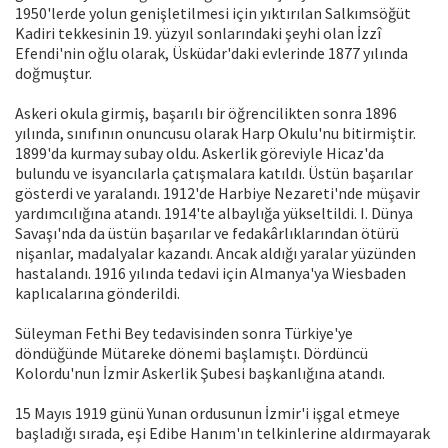
1950'lerde yolun genişletilmesi için yıktırılan Salkımsöğüt
Kadiri tekkesinin 19. yüzyıl sonlarındaki şeyhi olan İzzî
Efendi'nin oğlu olarak, Üsküdar'daki evlerinde 1877 yılında
doğmuştur.
Askeri okula girmiş, başarılı bir öğrencilikten sonra 1896
yılında, sınıfının onuncusu olarak Harp Okulu'nu bitirmiştir.
1899'da kurmay subay oldu. Askerlik göreviyle Hicaz'da
bulundu ve isyancılarla çatışmalara katıldı. Üstün başarılar
gösterdi ve yaralandı. 1912'de Harbiye Nezareti'nde müşavir
yardımcılığına atandı. 1914'te albaylığa yükseltildi. I. Dünya
Savaşı'nda da üstün başarılar ve fedakârlıklarından ötürü
nişanlar, madalyalar kazandı. Ancak aldığı yaralar yüzünden
hastalandı. 1916 yılında tedavi için Almanya'ya Wiesbaden
kaplıcalarına gönderildi.
Süleyman Fethi Bey tedavisinden sonra Türkiye'ye
döndüğünde Mütareke dönemi başlamıştı. Dördüncü
Kolordu'nun İzmir Askerlik Şubesi başkanlığına atandı.
15 Mayıs 1919 günü Yunan ordusunun İzmir'i işgal etmeye
başladığı sırada, eşi Edibe Hanım'ın telkinlerine aldırmayarak