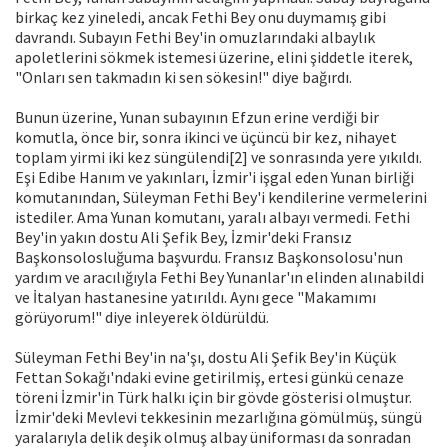
birkaç kez yineledi, ancak Fethi Bey onu duymamış gibi
davrandı. Subayın Fethi Bey'in omuzlarındaki albaylık
apoletlerini sökmek istemesi üzerine, elini şiddetle iterek,
"Onları sen takmadın ki sen sökesin!" diye bağırdı.
Bunun üzerine, Yunan subayının Efzun erine verdiği bir
komutla, önce bir, sonra ikinci ve üçüncü bir kez, nihayet
toplam yirmi iki kez süngülendi[2] ve sonrasında yere yıkıldı.
Eşi Edibe Hanım ve yakınları, İzmir'i işgal eden Yunan birliği
komutanından, Süleyman Fethi Bey'i kendilerine vermelerini
istediler. Ama Yunan komutanı, yaralı albayı vermedi. Fethi
Bey'in yakın dostu Ali Şefik Bey, İzmir'deki Fransız
Başkonsolosluğuma başvurdu. Fransız Başkonsolosu'nun
yardım ve aracılığıyla Fethi Bey Yunanlar'ın elinden alınabildi
ve İtalyan hastanesine yatırıldı. Aynı gece "Makamımı
görüyorum!" diye inleyerek öldürüldü.
Süleyman Fethi Bey'in na'şı, dostu Ali Şefik Bey'in Küçük
Fettan Sokağı'ndaki evine getirilmiş, ertesi günkü cenaze
töreni İzmir'in Türk halkı için bir gövde gösterisi olmuştur.
İzmir'deki Mevlevi tekkesinin mezarlığına gömülmüş, süngü
yaralarıyla delik deşik olmuş albay üniforması da sonradan