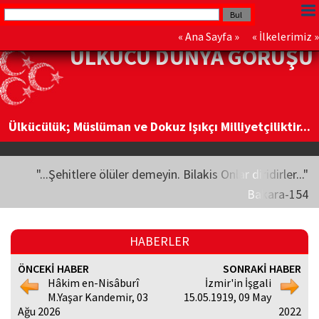
«
Ana Sayfa
» «
İlkelerimiz
»
ÜLKÜCÜ DÜNYA GÖRÜŞÜ
Ülkücülük; Müslüman ve Dokuz Işıkçı Milliyetçiliktir...
"...Şehitlere ölüler demeyin. Bilakis Onlar diridirler..."
Bakara-154
HABERLER
ÖNCEKİ HABER
SONRAKİ HABER
Hâkim en-Nisâburî
İzmir'in İşgali
M.Yaşar Kandemir, 03
15.05.1919, 09 May
Ağu 2026
2022