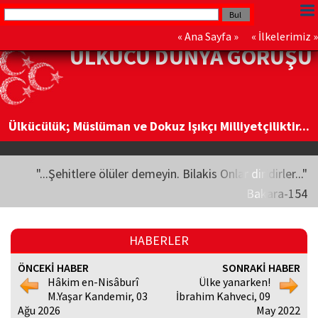
«
Ana Sayfa
» «
İlkelerimiz
»
ÜLKÜCÜ DÜNYA GÖRÜŞÜ
Ülkücülük; Müslüman ve Dokuz Işıkçı Milliyetçiliktir...
"...Şehitlere ölüler demeyin. Bilakis Onlar diridirler..."
Bakara-154
HABERLER
ÖNCEKİ HABER
SONRAKİ HABER
Hâkim en-Nisâburî
Ülke yanarken!
M.Yaşar Kandemir, 03
İbrahim Kahveci, 09
Ağu 2026
May 2022