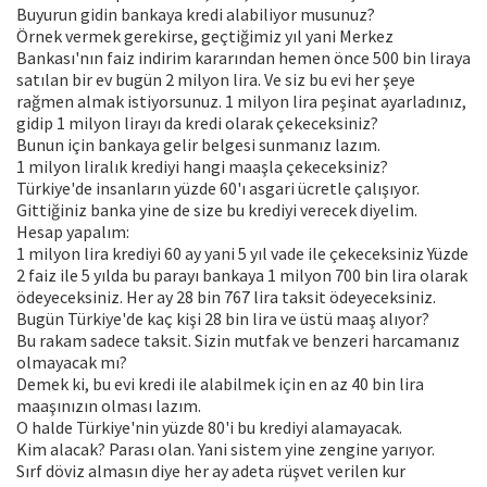
Buyurun gidin bankaya kredi alabiliyor musunuz?
Örnek vermek gerekirse, geçtiğimiz yıl yani Merkez
Bankası'nın faiz indirim kararından hemen önce 500 bin liraya
satılan bir ev bugün 2 milyon lira. Ve siz bu evi her şeye
rağmen almak istiyorsunuz. 1 milyon lira peşinat ayarladınız,
gidip 1 milyon lirayı da kredi olarak çekeceksiniz?
Bunun için bankaya gelir belgesi sunmanız lazım.
1 milyon liralık krediyi hangi maaşla çekeceksiniz?
Türkiye'de insanların yüzde 60'ı asgari ücretle çalışıyor.
Gittiğiniz banka yine de size bu krediyi verecek diyelim.
Hesap yapalım:
1 milyon lira krediyi 60 ay yani 5 yıl vade ile çekeceksiniz Yüzde
2 faiz ile 5 yılda bu parayı bankaya 1 milyon 700 bin lira olarak
ödeyeceksiniz. Her ay 28 bin 767 lira taksit ödeyeceksiniz.
Bugün Türkiye'de kaç kişi 28 bin lira ve üstü maaş alıyor?
Bu rakam sadece taksit. Sizin mutfak ve benzeri harcamanız
olmayacak mı?
Demek ki, bu evi kredi ile alabilmek için en az 40 bin lira
maaşınızın olması lazım.
O halde Türkiye'nin yüzde 80'i bu krediyi alamayacak.
Kim alacak? Parası olan. Yani sistem yine zengine yarıyor.
Sırf döviz almasın diye her ay adeta rüşvet verilen kur