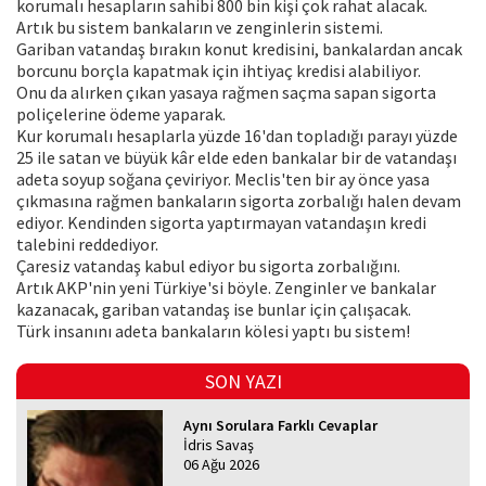
korumalı hesapların sahibi 800 bin kişi çok rahat alacak.
Artık bu sistem bankaların ve zenginlerin sistemi.
Gariban vatandaş bırakın konut kredisini, bankalardan ancak
borcunu borçla kapatmak için ihtiyaç kredisi alabiliyor.
Onu da alırken çıkan yasaya rağmen saçma sapan sigorta
poliçelerine ödeme yaparak.
Kur korumalı hesaplarla yüzde 16'dan topladığı parayı yüzde
25 ile satan ve büyük kâr elde eden bankalar bir de vatandaşı
adeta soyup soğana çeviriyor. Meclis'ten bir ay önce yasa
çıkmasına rağmen bankaların sigorta zorbalığı halen devam
ediyor. Kendinden sigorta yaptırmayan vatandaşın kredi
talebini reddediyor.
Çaresiz vatandaş kabul ediyor bu sigorta zorbalığını.
Artık AKP'nin yeni Türkiye'si böyle. Zenginler ve bankalar
kazanacak, gariban vatandaş ise bunlar için çalışacak.
Türk insanını adeta bankaların kölesi yaptı bu sistem!
SON YAZI
Aynı Sorulara Farklı Cevaplar
İdris Savaş
06 Ağu 2026