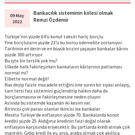
Bankacılık sisteminin kölesi olmak
09 May
Remzi Özdemir
2022
Türkiye'nin yüzde 64'ü konut taksiti hariç borçlu.
Yine borçluların yüzde 23'ü bu borcu ödemekte zorlanıyor.
Tarihinin en derin ve en büyük krizini yaşayan bankalar kârını
yüzde 300 artırıyor.
Bu işte bir terslik yok mu?
Ülkede halk fakirleşirken bankaların kârlarının patlaması
normal mi?
Elbette normal değil!
Nas deyip faizle mücadele ettiğini öne süren bir siyasi anlayış,
tam tersi faiz sistemini güçlendirip halkın daha da
borçlanmasına ve fakirleşmesine neden oluyor.
Aslında bu sistemde kazanan iki kesim var.
Birincisi çok parası olanlar ikincisi ise bankalar.
Mesela Türkiye'de enflasyon yüzde 70. Bankalarda konut
kredisi yüzde 25. Aldığınız kredinin faizi doğal olarak
enflasyon karşısında eriyecektir. Bu şartlarda kredi almak çok
mantıklı. Gidip kredi ile ev, arsa, araba almak çok akıllıca.