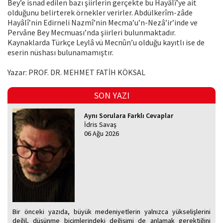
Bey’e isnad edilen bazı şiirlerin gerçekte bu Hayâlî’ye ait
olduğunu belirterek örnekler verirler. Abdülkerîm-zâde
Hayâlî’nin Edirneli Nazmî’nin Mecma’u’n-Nezâ’ir’inde ve
Pervâne Bey Mecmuası’nda şiirleri bulunmaktadır.
Kaynaklarda Türkçe Leylâ vü Mecnûn’u olduğu kayıtlı ise de
eserin nüshası bulunamamıştır.
Yazar: PROF. DR. MEHMET FATİH KÖKSAL
SON YAZI
Aynı Sorulara Farklı Cevaplar
İdris Savaş
06 Ağu 2026
Bir önceki yazıda, büyük medeniyetlerin yalnızca yükselişlerini
değil, düşünme biçimlerindeki değişimi de anlamak gerektiğini