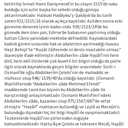
belirtilip İsmail Hami Danişmend’in bu olayın 1515’de vuku
bulduğu için azlin başka bir sebebi olduğu görüşü
aktarılmaktadır. Halbuki Hadâyıku’ş-Şakâyık’da bu tarih
zaten 921/1515/16 olarak açıkça kayıtlıdır. Azilden sonra eski
görevine dönerek İzmir kadısı oldu. 930/1523/24’de bu
görevde iken ölen şair, Edirne’de babasının yaptırmış olduğu
Sultan Câmii yanındaki mektebe defnedildi. Kaynaklardaki
kadılık görevi sırasında hak ve adaletten ayrılmadığı hususu
Heşt Behişt’te “Kuzât tâifesinde ol denlü müstakîm olmaz.”
ibaresiyle ifade edilmiştir. Abdülkerîm-zâde Hayâlî’nin hem
dinî, hem aklî ilimlerde çok kuvetli bir bilgin olduğu da şairle
ilgili olarak kaynaklarda geçen bilgiler arasındadır. Sicill-i
Osmanî’de oğlu Abdülkerîm Çelebi’nin de muhaddis ve
müfessir olup 946/ 1539/40’da öldüğü kayıtlıdır. (Osmanlı
Müelliflerinde “Abdülkerîm-zâde Mehmed Efendi”
maddesinde tanıtılan kişinin bu Abdülkerîm-zâde ile
karıştırıldığı anlaşılmaktadır. Osmanlı Müellifleri’ndeki
Abdülkerîm-zâde, kazasker olup 975/1567/687’de vefat
etmiştir. “Hayâlî” mahlasını kullandığı ve Leylâ vü Mecnûn’u
bulunduğu dışındaki hiç bir bilgi Hayâlî ile uyuşmamaktadır).
Tezkirelerde Hayâlî’nin şiirlerinden övgüyle
bahsedilmektedir. Hatta Âşık Çelebi ve tekraren Mecdî, Hayâlî