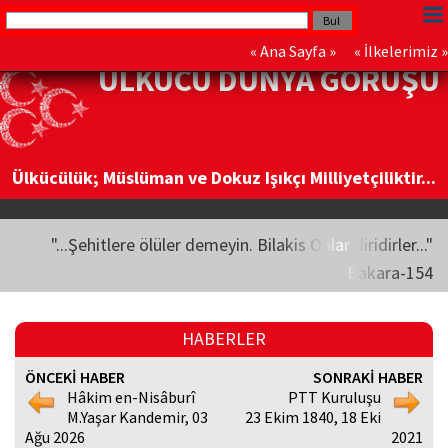
«
Ana Sayfa
» «
İlkelerimiz
»
ÜLKÜCÜ DÜNYA GÖRÜŞÜ
Ülkücülük; Müslüman ve Dokuz Işıkçı Milliyetçiliktir...
"...Şehitlere ölüler demeyin. Bilakis Onlar diridirler..."
Bakara-154
HABERLER
ÖNCEKİ HABER
SONRAKİ HABER
Hâkim en-Nisâburî
PTT Kuruluşu
M.Yaşar Kandemir, 03
23 Ekim 1840, 18 Eki
Ağu 2026
2021